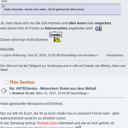
Zitat
Hallo Ganimet, danke fürs teilen. Gruß [gelöschter Benutzer]
Ja, man muss sich nur die Zeit nehmen und
alles
lesen
oder
angucken
,
was einem hier im Forum so
Interessantes
angeboten wird.
Davon wird man nicht dümmer.
Met1998
«
Letzte Änderung: Juni 25, 2019, 15:50:08 Nachmittag von karmaka
»
Gespeichert
Der Mensch hat die Fähigkeit zur Vorahnung und er reift mit Geduld, wie Whisky, Käse und
Wein!
Thin Section
Re: ARTE/Xenius - Meteoriten: Boten aus dem Weltall
«
Antwort #2 am:
März 21, 2017, 19:02:58 Nachmittag »
Hallo [gelöschter Benutzer] und Ehrfried,
Nur zur Info für Euch, die ihr ja noch relativ neu in unserem Forum seid - aber
wahrscheinlich wisst ihr es ohnehin schon.
In der Sendung wird ja
Thomas Grau
interviewt und wie es sich gehört, ist