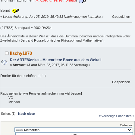
Thomas natürlich ein
Mitglied unseres Forums
!
Bernd
«
Letzte Änderung: Juni 25, 2019, 15:49:53 Nachmittag von karmaka
»
Gespeichert
(247553) Berndpauli = 2002 RV234
Das Ärgerlichste in dieser Welt ist, dass die Dummen todsicher und die Intelligenten voller
Zweifel sind. (Bertrand Russell, britischer Philosoph und Mathematiker).
Ilschy1970
Re: ARTE/Xenius - Meteoriten: Boten aus dem Weltall
«
Antwort #3 am:
März 22, 2017, 08:11:38 Vormittag »
Danke für den schönen Link
Gespeichert
Raus gehen ist wie Fenster aufmachen, nur viel besser!
VG
Michael
Seiten: [
1
]
Nach oben
« vorheriges
nächstes »
Gehe zu: