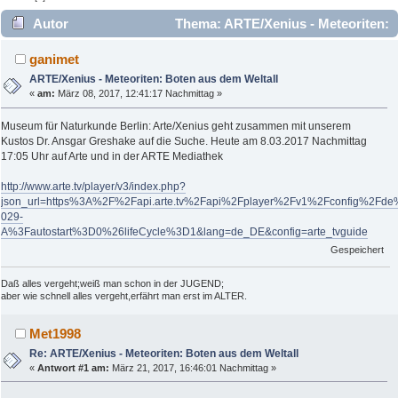
Autor
Thema: ARTE/Xenius - Meteoriten:
Boten aus dem Weltall (Gelesen 6124 mal)
ganimet
ARTE/Xenius - Meteoriten: Boten aus dem Weltall
«
am:
März 08, 2017, 12:41:17 Nachmittag »
Museum für Naturkunde Berlin: Arte/Xenius geht zusammen mit unserem
Kustos Dr. Ansgar Greshake auf die Suche. Heute am 8.03.2017 Nachmittag
17:05 Uhr auf Arte und in der ARTE Mediathek
http://www.arte.tv/player/v3/index.php?
json_url=https%3A%2F%2Fapi.arte.tv%2Fapi%2Fplayer%2Fv1%2Fconfig%2Fd
029-
A%3Fautostart%3D0%26lifeCycle%3D1&lang=de_DE&config=arte_tvguide
Gespeichert
Daß alles vergeht;weiß man schon in der JUGEND;
aber wie schnell alles vergeht,erfährt man erst im ALTER.
Met1998
Re: ARTE/Xenius - Meteoriten: Boten aus dem Weltall
«
Antwort #1 am:
März 21, 2017, 16:46:01 Nachmittag »