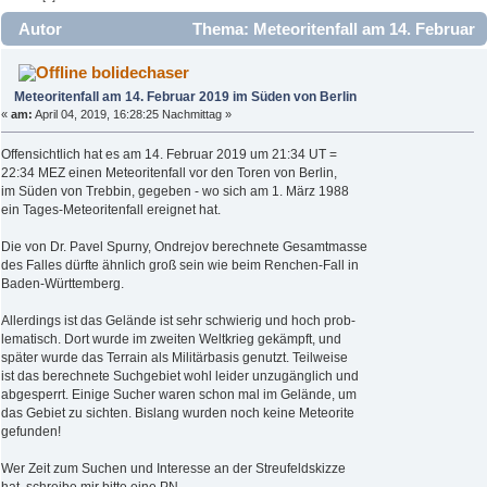
Autor
Thema: Meteoritenfall am 14. Februar
2019 im Süden von Berlin (Gelesen 4199 mal)
bolidechaser
Meteoritenfall am 14. Februar 2019 im Süden von Berlin
«
am:
April 04, 2019, 16:28:25 Nachmittag »
Offensichtlich hat es am 14. Februar 2019 um 21:34 UT =
22:34 MEZ einen Meteoritenfall vor den Toren von Berlin,
im Süden von Trebbin, gegeben - wo sich am 1. März 1988
ein Tages-Meteoritenfall ereignet hat.
Die von Dr. Pavel Spurny, Ondrejov berechnete Gesamtmasse
des Falles dürfte ähnlich groß sein wie beim Renchen-Fall in
Baden-Württemberg.
Allerdings ist das Gelände ist sehr schwierig und hoch prob-
lematisch. Dort wurde im zweiten Weltkrieg gekämpft, und
später wurde das Terrain als Militärbasis genutzt. Teilweise
ist das berechnete Suchgebiet wohl leider unzugänglich und
abgesperrt. Einige Sucher waren schon mal im Gelände, um
das Gebiet zu sichten. Bislang wurden noch keine Meteorite
gefunden!
Wer Zeit zum Suchen und Interesse an der Streufeldskizze