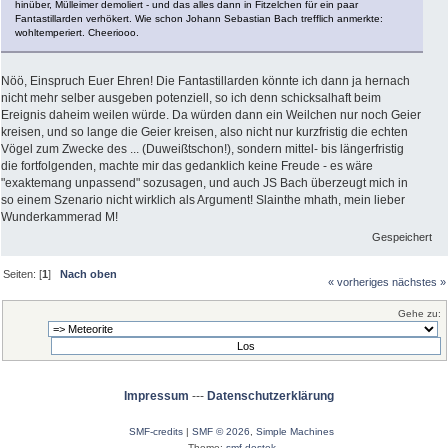
hinüber, Mülleimer demoliert - und das alles dann in Fitzelchen für ein paar
Fantastillarden verhökert. Wie schon Johann Sebastian Bach trefflich anmerkte:
wohltemperiert. Cheeriooo.
Nöö, Einspruch Euer Ehren! Die Fantastillarden könnte ich dann ja hernach
nicht mehr selber ausgeben potenziell, so ich denn schicksalhaft beim
Ereignis daheim weilen würde. Da würden dann ein Weilchen nur noch Geier
kreisen, und so lange die Geier kreisen, also nicht nur kurzfristig die echten
Vögel zum Zwecke des ... (Duweißtschon!), sondern mittel- bis längerfristig
die fortfolgenden, machte mir das gedanklich keine Freude - es wäre
"exaktemang unpassend" sozusagen, und auch JS Bach überzeugt mich in
so einem Szenario nicht wirklich als Argument! Slainthe mhath, mein lieber
Wunderkammerad M!
Gespeichert
Seiten: [
1
]
Nach oben
« vorheriges
nächstes »
Gehe zu:
Impressum
---
Datenschutzerklärung
SMF-credits
|
SMF © 2026
,
Simple Machines
Theme:
smf destek