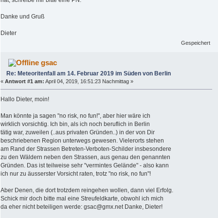
hat, schreibe mir bitte eine PN.
Danke und Gruß
Dieter
Gespeichert
gsac
Re: Meteoritenfall am 14. Februar 2019 im Süden von Berlin
«
Antwort #1 am:
April 04, 2019, 16:51:23 Nachmittag »
Hallo Dieter, moin!
Man könnte ja sagen "no risk, no fun!", aber hier wäre ich
wirklich vorsichtig. Ich bin, als ich noch beruflich in Berlin
tätig war, zuweilen (..aus privaten Gründen..) in der von Dir
beschriebenen Region unterwegs gewesen. Vielerorts stehen
am Rand der Strassen Betreten-Verboten-Schilder insbesondere
zu den Wäldern neben den Strassen, aus genau den genannten
Gründen. Das ist teilweise sehr "vermintes Gelände" - also kann
ich nur zu äusserster Vorsicht raten, trotz "no risk, no fun"!
Aber Denen, die dort trotzdem reingehen wollen, dann viel Erfolg.
Schick mir doch bitte mal eine Streufeldkarte, obwohl ich mich
da eher nicht beteiligen werde: gsac@gmx.net Danke, Dieter!