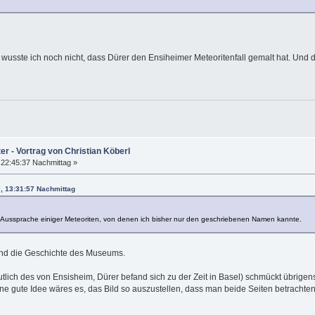
wusste ich noch nicht, dass Dürer den Ensiheimer Meteoritenfall gemalt hat. Und 
er - Vortrag von Christian Köberl
22:45:37 Nachmittag »
, 13:31:57 Nachmittag
e Aussprache einiger Meteoriten, von denen ich bisher nur den geschriebenen Namen kannte.
 Und die Geschichte des Museums.
utlich des von Ensisheim, Dürer befand sich zu der Zeit in Basel) schmückt übrig
ine gute Idee wäres es, das Bild so auszustellen, dass man beide Seiten betrachte