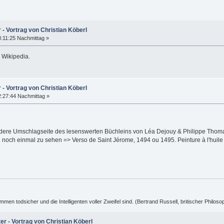
 - Vortrag von Christian Köberl
:11:25 Nachmittag »
i Wikipedia.
 - Vortrag von Christian Köberl
:27:44 Nachmittag »
dere Umschlagseite des lesenswerten Büchleins von Léa Dejouy & Philippe Thomas: 
noch einmal zu sehen => Verso de Saint Jérome, 1494 ou 1495. Peinture à l'huile s
ummen todsicher und die Intelligenten voller Zweifel sind. (Bertrand Russell, britischer Philos
er - Vortrag von Christian Köberl