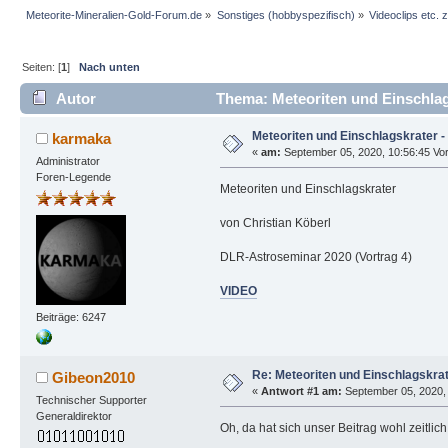
Meteorite-Mineralien-Gold-Forum.de
»
Sonstiges (hobbyspezifisch)
»
Videoclips etc.
Seiten: [
1
]
Nach unten
Autor
Thema: Meteoriten und Einschlags
Meteoriten und Einschlagskrater -
karmaka
«
am:
September 05, 2020, 10:56:45 Vor
Administrator
Foren-Legende
Meteoriten und Einschlagskrater
von Christian Köberl
DLR-Astroseminar 2020 (Vortrag 4)
VIDEO
Beiträge: 6247
Re: Meteoriten und Einschlagskrat
Gibeon2010
«
Antwort #1 am:
September 05, 2020, 
Technischer Supporter
Generaldirektor
Oh, da hat sich unser Beitrag wohl zeitlich