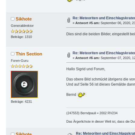
Re: Meteoriten und Einschlagskrater
Sikhote
«
Antwort #5 am:
September 06, 2020, 23
Generaldirektor
Dies sind die beiden Bilder, eingestellt be
Beiträge: 1310
Re: Meteoriten und Einschlagskrater
Thin Section
«
Antwort #6 am:
September 07, 2020, 12
Foren-Guru
Hallo Sigrid und Forum,
Das obere Bild schmückt übrigens die vor
Und auf Seite 56 ist dieses Gemälde dann 
Bernd
Beiträge: 4231
(247553) Berndpauli = 2002 RV234
Das Ärgerlichste in dieser Welt ist, dass die D
Re: Meteoriten und Einschlagskrat
Sikhote