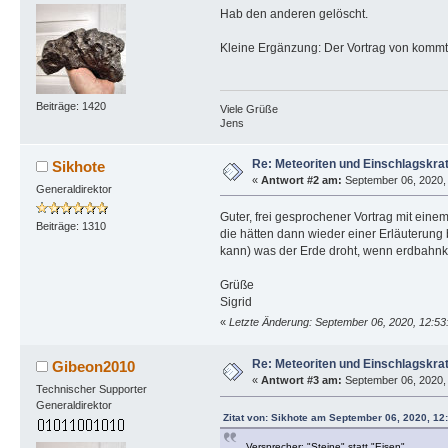
Hab den anderen gelöscht.
Kleine Ergänzung: Der Vortrag von kommt
Beiträge: 1420
Viele Grüße
Jens
Re: Meteoriten und Einschlagskrat
Sikhote
«
Antwort #2 am:
September 06, 2020, 
Generaldirektor
Guter, frei gesprochener Vortrag mit eine
Beiträge: 1310
die hätten dann wieder einer Erläuterung 
kann) was der Erde droht, wenn erdbahnk
Grüße
Sigrid
«
Letzte Änderung: September 06, 2020, 12:53
Re: Meteoriten und Einschlagskrat
Gibeon2010
«
Antwort #3 am:
September 06, 2020, 
Technischer Supporter
Generaldirektor
Zitat von: Sikhote am September 06, 2020, 12
... Versprecher: "Steine" statt "Eisen" ...