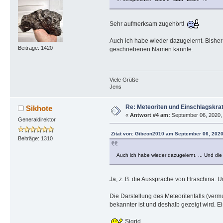
Sehr aufmerksam zugehört!
Auch ich habe wieder dazugelernt. Bisher 
Beiträge: 1420
geschriebenen Namen kannte.
Viele Grüße
Jens
Re: Meteoriten und Einschlagskrat
Sikhote
«
Antwort #4 am:
September 06, 2020, 
Generaldirektor
Zitat von: Gibeon2010 am September 06, 2020
Beiträge: 1310
Auch ich habe wieder dazugelernt. ... Und di
Ja, z. B. die Aussprache von Hraschina.
Die Darstellung des Meteoritenfalls (verm
bekannter ist und deshalb gezeigt wird. E
Sigrid