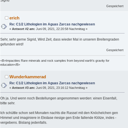
Sigrid
Gespeichert
erich
Re: C1/2 Lithologien im Aguas Zarcas nachgewiesen
«
Antwort #2 am:
Juni 09, 2021, 22:20:58 Nachmittag »
Sehr, sehr gerne Sigrid, Wird Zeit, dass wieder Mal in unseren Breitengraden
gefunden wird!
Gespeichert
<B>Impactites Rare minerals and rock samples from beyond earth's gravity for
education</B>
Wunderkammerad
Re: C1/2 Lithologien im Aguas Zarcas nachgewiesen
«
Antwort #3 am:
Juni 09, 2021, 23:16:12 Nachmittag »
Oh ja. Und wenn noch Bestellungen angenommen werden: einen Eisenfall,
bitte sehr.
Ich schüttle schon seit Monaten nachts die Rassel mit den Knöchelchen gen
Himmel und imaginiere in Ekstase riesige gen Erde fallende Klötze, indes -
vergebens. Bislang jedenfalls.