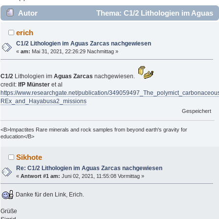
Autor
Thema: C1/2 Lithologien im Aguas
Zarcas nachgewiesen (Gelesen 2758 mal)
erich
C1/2 Lithologien im Aguas Zarcas nachgewiesen
«
am:
Mai 31, 2021, 22:26:29 Nachmittag »
C1/2
Lithologien im
Aguas Zarcas
nachgewiesen.
credit:
IfP Münster
et al
https://www.researchgate.net/publication/349059497_The_polymict_carbonace
REx_and_Hayabusa2_missions
Gespeichert
<B>Impactites Rare minerals and rock samples from beyond earth's gravity for
education</B>
Sikhote
Re: C1/2 Lithologien im Aguas Zarcas nachgewiesen
«
Antwort #1 am:
Juni 02, 2021, 11:55:08 Vormittag »
Danke für den Link, Erich.
Grüße