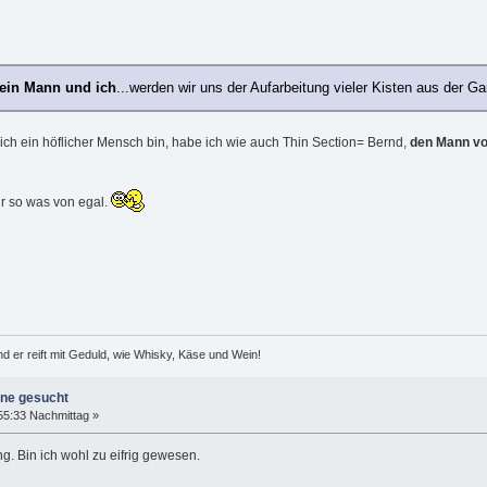
ein Mann und ich
...werden wir uns der Aufarbeitung vieler Kisten aus der G
ich ein höflicher Mensch bin, habe ich wie auch Thin Section= Bernd,
den Mann vo
mir so was von egal.
d er reift mit Geduld, wie Whisky, Käse und Wein!
ine gesucht
55:33 Nachmittag »
ng. Bin ich wohl zu eifrig gewesen.