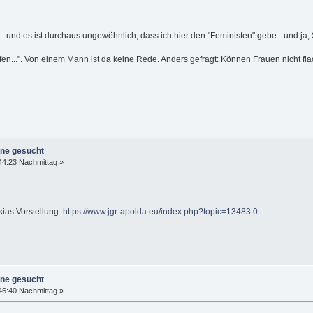
- und es ist durchaus ungewöhnlich, dass ich hier den "Feministen" gebe - und ja, 
ifen...". Von einem Mann ist da keine Rede. Anders gefragt: Können Frauen nicht flac
ine gesucht
44:23 Nachmittag »
kias Vorstellung:
https://www.jgr-apolda.eu/index.php?topic=13483.0
ine gesucht
46:40 Nachmittag »