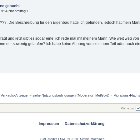
ine gesucht
19:54 Nachmittag »
??. Die Beschreibung für den Eigenbau hatte ich gefunden, jedoch hat mein Mann ni
ragt und jetzt gibt es sogar eine, ich rede mal mit meinem Mann. Wie weit weg von
enn nur sowenig gelaufen? Ich habe keine Ahnung von so einem Teil oder auch eine
d Verkaufs-Anzeigen - siehe Nutzungsbedingungen
(Moderator:
MetGold
) »
Vibrations-Flach
Gehe zu:
Impressum
---
Datenschutzerklärung
SMF-credits
|
SMF © 2026
,
Simple Machines