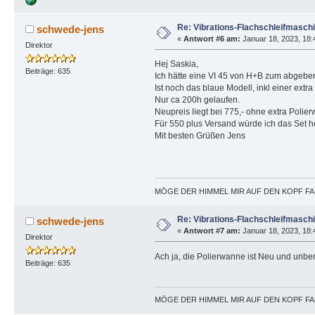
Re: Vibrations-Flachschleifmasch
schwede-jens
«
Antwort #6 am:
Januar 18, 2023, 18:
Direktor
Hej Saskia,
Beiträge: 635
Ich hätte eine VI 45 von H+B zum abgebe
Ist noch das blaue Modell, inkl einer extr
Nur ca 200h gelaufen.
Neupreis liegt bei 775,- ohne extra Polier
Für 550 plus Versand würde ich das Set 
Mit besten Grüßen Jens
MÖGE DER HIMMEL MIR AUF DEN KOPF FAL
Re: Vibrations-Flachschleifmasch
schwede-jens
«
Antwort #7 am:
Januar 18, 2023, 18:
Direktor
Ach ja, die Polierwanne ist Neu und unbe
Beiträge: 635
MÖGE DER HIMMEL MIR AUF DEN KOPF FAL