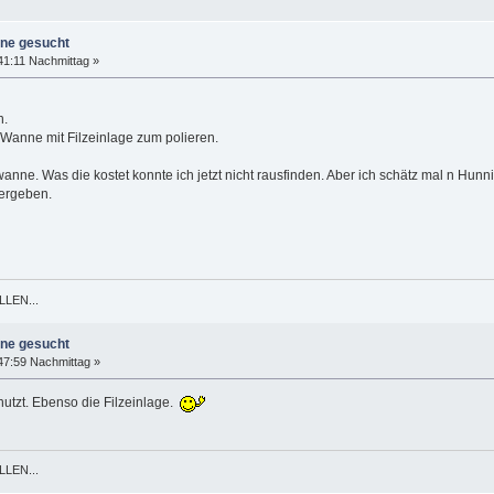
ine gesucht
41:11 Nachmittag »
n.
a Wanne mit Filzeinlage zum polieren.
wanne. Was die kostet konnte ich jetzt nicht rausfinden. Aber ich schätz mal n Hunni.
hergeben.
LEN...
ine gesucht
47:59 Nachmittag »
nutzt. Ebenso die Filzeinlage.
LEN...