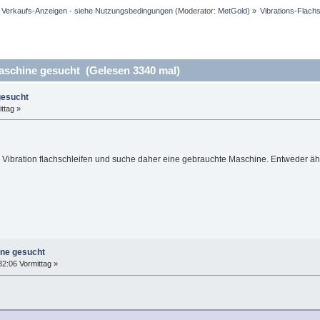
d Verkaufs-Anzeigen - siehe Nutzungsbedingungen
(Moderator:
MetGold
) »
Vibrations-Flach
aschine gesucht (Gelesen 3340 mal)
gesucht
ttag »
ls Vibration flachschleifen und suche daher eine gebrauchte Maschine. Entweder ä
ine gesucht
32:06 Vormittag »