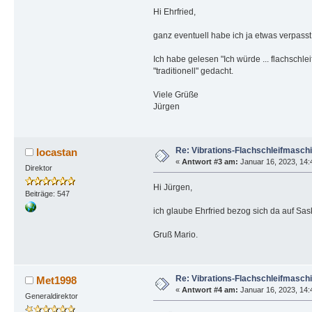
Hi Ehrfried,
ganz eventuell habe ich ja etwas verpasst 
Ich habe gelesen "Ich würde ... flachschle
"traditionell" gedacht.
Viele Grüße
Jürgen
Re: Vibrations-Flachschleifmasch
locastan
«
Antwort #3 am:
Januar 16, 2023, 14:
Direktor
Hi Jürgen,
Beiträge: 547
ich glaube Ehrfried bezog sich da auf Sas
Gruß Mario.
Re: Vibrations-Flachschleifmasch
Met1998
«
Antwort #4 am:
Januar 16, 2023, 14:
Generaldirektor