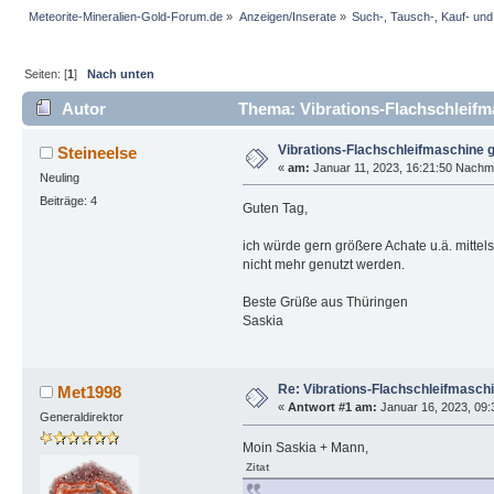
Meteorite-Mineralien-Gold-Forum.de
»
Anzeigen/Inserate
»
Such-, Tausch-, Kauf- un
Seiten: [
1
]
Nach unten
Autor
Thema: Vibrations-Flachschleifm
Vibrations-Flachschleifmaschine 
Steineelse
«
am:
Januar 11, 2023, 16:21:50 Nachmi
Neuling
Beiträge: 4
Guten Tag,
ich würde gern größere Achate u.ä. mitte
nicht mehr genutzt werden.
Beste Grüße aus Thüringen
Saskia
Re: Vibrations-Flachschleifmasch
Met1998
«
Antwort #1 am:
Januar 16, 2023, 09:
Generaldirektor
Moin Saskia + Mann,
Zitat