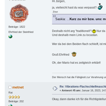
Hi Jürgen,
ja, vielleicht hast du was verpasst?:
Zitat
Saskia: ...
Kurz zu mir bzw. uns: m
Beiträge: 1822
Deshalb nicht arg "traditionell"!
Nur da 
Ehrfried der Steinfried
Und deshalb mein Link zu locastan.
Wer da bei den Beiden flach schleift, ist 
Gruß Ehrfried
Oh, der Mario hat es zeitgleich erklärt!
Der Mensch hat die Fähigkeit zur Vorahnung un
Re: Vibrations-Flachschleifmasch
metnet
«
Antwort #5 am:
Januar 16, 2023, 14:
Rat
Okay, dann danke ich für die Richtigstellu
Beiträge: 202