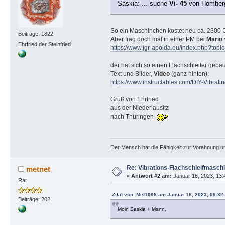
Saskia: ... suche
Vi- 45
von Homberg 
So ein Maschinchen kostet neu ca. 2300 
Beiträge: 1822
Aber frag doch mal in einer PM bei
Mario 
Ehrfried der Steinfried
https://www.jgr-apolda.eu/index.php?t
der hat sich so einen Flachschleifer geba
Text und Bilder,
Video
(ganz hinten):
https://www.instructables.com/DIY-Vibratin
Gruß von Ehrfried
aus der Niederlausitz
nach Thüringen
Der Mensch hat die Fähigkeit zur Vorahnung un
Re: Vibrations-Flachschleifmasch
metnet
«
Antwort #2 am:
Januar 16, 2023, 13:
Rat
Zitat von: Met1998 am Januar 16, 2023, 09:32
Beiträge: 202
Moin Saskia + Mann,