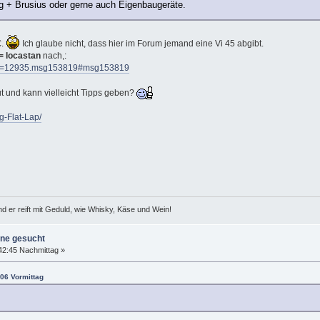
+ Brusius oder gerne auch Eigenbaugeräte.
€.
Ich glaube nicht, dass hier im Forum jemand eine Vi 45 abgibt.
= locastan
nach,:
opic=12935.msg153819#msg153819
ut und kann vielleicht Tipps geben?
g-Flat-Lap/
d er reift mit Geduld, wie Whisky, Käse und Wein!
ine gesucht
42:45 Nachmittag »
:06 Vormittag