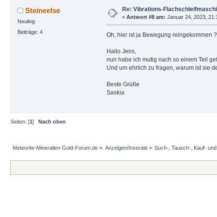
Re: Vibrations-Flachschleifmasch
Steineelse
«
Antwort #8 am:
Januar 24, 2023, 21:
Neuling
Beiträge: 4
Oh, hier ist ja Bewegung reingekommen ??
Hallo Jens,
nun habe ich mutig nach so einem Teil gef
Und um ehrlich zu fragen, warum ist sie d
Beste Grüße
Saskia
Seiten: [
1
]
Nach oben
Meteorite-Mineralien-Gold-Forum.de
»
Anzeigen/Inserate
»
Such-, Tausch-, Kauf- un