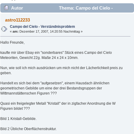
Autor
Thema: Campo del Cielo -
Verständnisproblem (Gelesen 3767 mal)
astro112233
Campo del Cielo - Verständnisproblem
«
am:
Dezember 17, 2007, 14:20:55 Nachmittag »
Hallo Freunde,
kaufte mir über Ebay ein "sonderbares" Stück eines Campo del Cielo
Meteoriten, Gewicht 22g. Maße 24 x 24 x 10mm.
Nun, wie soll ich mich ausdrücken um mich nicht der Lächerlichkeit preis zu
geben.
Handelt es sich bei dem "aufgesetzen", einem Hausdach ähnlichen
geometrischen Gebilde um eine der drei Bestandsgruppen der
Wittmannstättenschen Figuren ???
Quasi ein freigelegter Metall "Kristall" der in zigfacher Anordnung die W
Figuren bildet ???
Bild 1 Kristall-Gebilde.
Bild 2 Übliche Oberflächenstruktur.