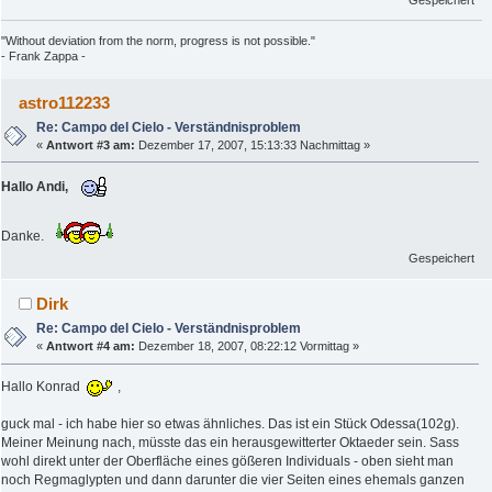
"Without deviation from the norm, progress is not possible."
- Frank Zappa -
astro112233
Re: Campo del Cielo - Verständnisproblem
«
Antwort #3 am:
Dezember 17, 2007, 15:13:33 Nachmittag »
Hallo Andi,
Danke.
Gespeichert
Dirk
Re: Campo del Cielo - Verständnisproblem
«
Antwort #4 am:
Dezember 18, 2007, 08:22:12 Vormittag »
Hallo Konrad
,
guck mal - ich habe hier so etwas ähnliches. Das ist ein Stück Odessa(102g).
Meiner Meinung nach, müsste das ein herausgewitterter Oktaeder sein. Sass
wohl direkt unter der Oberfläche eines gößeren Individuals - oben sieht man
noch Regmaglypten und dann darunter die vier Seiten eines ehemals ganzen