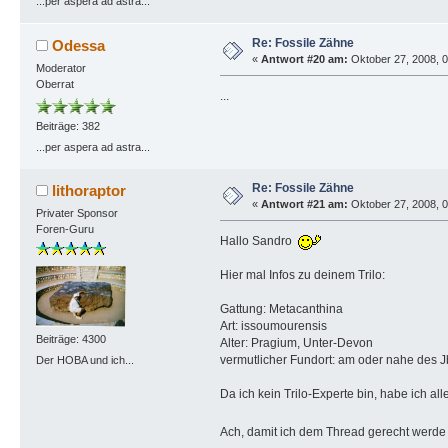
...per aspera ad astra...
Re: Fossile Zähne
Odessa
«
Antwort #20 am:
Oktober 27, 2008, 0
Moderator
Oberrat
...
Beiträge: 382
...per aspera ad astra...
Re: Fossile Zähne
lithoraptor
«
Antwort #21 am:
Oktober 27, 2008, 0
Privater Sponsor
Foren-Guru
Hallo Sandro
Hier mal Infos zu deinem Trilo:
Gattung: Metacanthina
Art: issoumourensis
Beiträge: 4300
Alter: Pragium, Unter-Devon
vermutlicher Fundort: am oder nahe des Jbe
Der HOBA und ich...
Da ich kein Trilo-Experte bin, habe ich all
Ach, damit ich dem Thread gerecht werde 