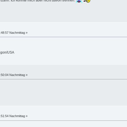
ahn. Ich könnte mich aber nicht davon trennen.
:48:57 Nachmittag »
regon/USA
:50:04 Nachmittag »
:51:54 Nachmittag »