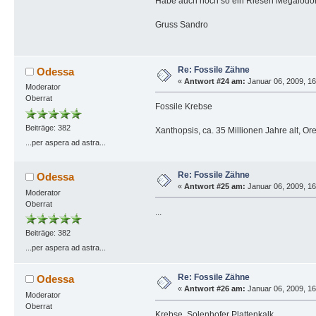
Habe auch noch so ein Riesen Megalodonz
Gruss Sandro
Re: Fossile Zähne
Odessa
«
Antwort #24 am:
Januar 06, 2009, 16
Moderator
Oberrat
Fossile Krebse
Beiträge: 382
Xanthopsis, ca. 35 Millionen Jahre alt, O
...per aspera ad astra...
Re: Fossile Zähne
Odessa
«
Antwort #25 am:
Januar 06, 2009, 16
Moderator
Oberrat
...
Beiträge: 382
...per aspera ad astra...
Re: Fossile Zähne
Odessa
«
Antwort #26 am:
Januar 06, 2009, 16
Moderator
Oberrat
Krebse, Solenhofer Plattenkalk