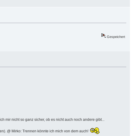
Gespeichert
 ich mir nicht so ganz sicher, ob es nicht auch noch andere gibt...
ssen). @ Mirko: Trennen könnte ich mich von dem auch!