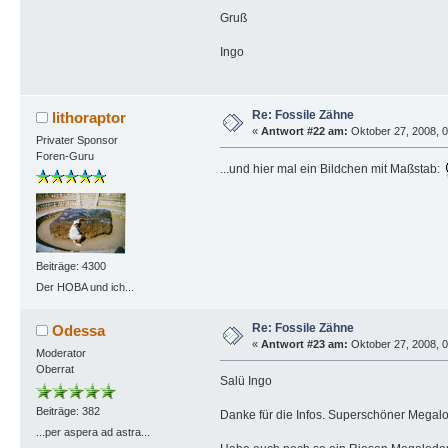
Gruß
Ingo
Re: Fossile Zähne
lithoraptor
«
Antwort #22 am:
Oktober 27, 2008, 0
Privater Sponsor
Foren-Guru
...und hier mal ein Bildchen mit Maßstab:
Beiträge: 4300
Der HOBA und ich...
Re: Fossile Zähne
Odessa
«
Antwort #23 am:
Oktober 27, 2008, 0
Moderator
Oberrat
Salü Ingo
Beiträge: 382
Danke für die Infos. Superschöner Megal
...per aspera ad astra...