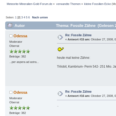
Meteorite-Mineralien-Gold-Forum.de
»
verwandte Themen
»
kleine Fossilien-Ecke
(Mo
Seiten:
1
[
2
]
3
4
5
6
Nach unten
Autor
Thema: Fossile Zähne (Gelesen 
Re: Fossile Zähne
Odessa
«
Antwort #15 am:
Oktober 27, 2008, 0
Moderator
Oberrat
Beiträge: 382
heute mal keine Zähne:
...per aspera ad astra...
Trilobit, Kambrium- Perm 542- 251 Mio. J
Re: Fossile Zähne
Odessa
«
Antwort #16 am:
Oktober 27, 2008, 0
Moderator
Oberrat
..
Beiträge: 382