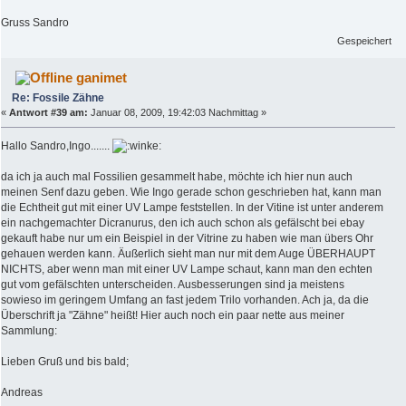
Gruss Sandro
Gespeichert
ganimet
Re: Fossile Zähne
«
Antwort #39 am:
Januar 08, 2009, 19:42:03 Nachmittag »
Hallo Sandro,Ingo.......
da ich ja auch mal Fossilien gesammelt habe, möchte ich hier nun auch
meinen Senf dazu geben. Wie Ingo gerade schon geschrieben hat, kann man
die Echtheit gut mit einer UV Lampe feststellen. In der Vitine ist unter anderem
ein nachgemachter Dicranurus, den ich auch schon als gefälscht bei ebay
gekauft habe nur um ein Beispiel in der Vitrine zu haben wie man übers Ohr
gehauen werden kann. Äußerlich sieht man nur mit dem Auge ÜBERHAUPT
NICHTS, aber wenn man mit einer UV Lampe schaut, kann man den echten
gut vom gefälschten unterscheiden. Ausbesserungen sind ja meistens
sowieso im geringem Umfang an fast jedem Trilo vorhanden. Ach ja, da die
Überschrift ja "Zähne" heißt! Hier auch noch ein paar nette aus meiner
Sammlung:
Lieben Gruß und bis bald;
Andreas