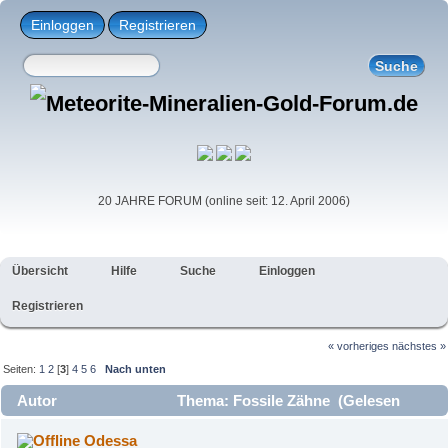
Einloggen
Registrieren
20 JAHRE FORUM (online seit: 12. April 2006)
Übersicht
Hilfe
Suche
Einloggen
Registrieren
« vorheriges
nächstes »
Seiten:
1
2
[
3
]
4
5
6
Nach unten
Autor
Thema: Fossile Zähne (Gelesen
28041 mal)
Odessa