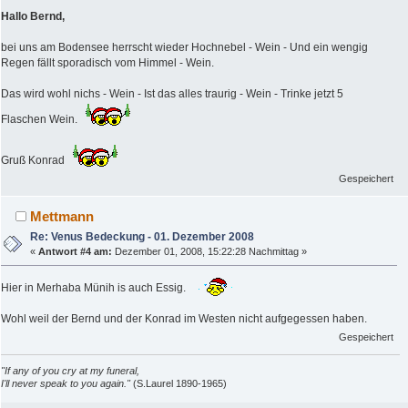
Hallo Bernd,
bei uns am Bodensee herrscht wieder Hochnebel - Wein - Und ein wengig
Regen fällt sporadisch vom Himmel - Wein.
Das wird wohl nichs - Wein - Ist das alles traurig - Wein - Trinke jetzt 5
Flaschen Wein.
Gruß Konrad
Gespeichert
Mettmann
Re: Venus Bedeckung - 01. Dezember 2008
«
Antwort #4 am:
Dezember 01, 2008, 15:22:28 Nachmittag »
Hier in Merhaba Münih is auch Essig.
Wohl weil der Bernd und der Konrad im Westen nicht aufgegessen haben.
Gespeichert
"If any of you cry at my funeral,
I'll never speak to you again."
(S.Laurel 1890-1965)