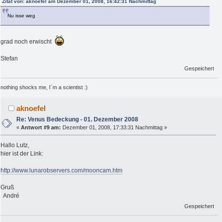
Zitat von: aknoefel am Dezember 01, 2008, 16:42:31 Nachmittag
Nu isse weg
grad noch erwischt
Stefan
Gespeichert
nothing shocks me, I´m a scientist :)
aknoefel
Re: Venus Bedeckung - 01. Dezember 2008
«
Antwort #9 am:
Dezember 01, 2008, 17:33:31 Nachmittag »
Hallo Lutz,
hier ist der Link:
http://www.lunarobservers.com/mooncam.htm
Gruß
André
Gespeichert