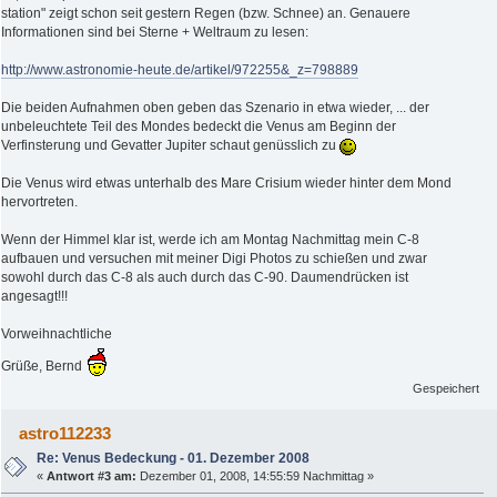
station" zeigt schon seit gestern Regen (bzw. Schnee) an. Genauere
Informationen sind bei Sterne + Weltraum zu lesen:
http://www.astronomie-heute.de/artikel/972255&_z=798889
Die beiden Aufnahmen oben geben das Szenario in etwa wieder, ... der
unbeleuchtete Teil des Mondes bedeckt die Venus am Beginn der
Verfinsterung und Gevatter Jupiter schaut genüsslich zu
Die Venus wird etwas unterhalb des Mare Crisium wieder hinter dem Mond
hervortreten.
Wenn der Himmel klar ist, werde ich am Montag Nachmittag mein C-8
aufbauen und versuchen mit meiner Digi Photos zu schießen und zwar
sowohl durch das C-8 als auch durch das C-90. Daumendrücken ist
angesagt!!!
Vorweihnachtliche
Grüße, Bernd
Gespeichert
astro112233
Re: Venus Bedeckung - 01. Dezember 2008
«
Antwort #3 am:
Dezember 01, 2008, 14:55:59 Nachmittag »