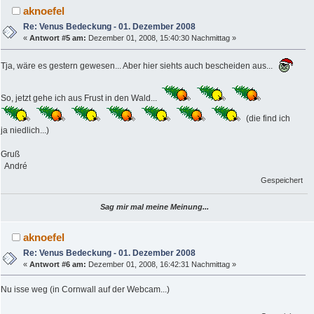
aknoefel
Re: Venus Bedeckung - 01. Dezember 2008
«
Antwort #5 am:
Dezember 01, 2008, 15:40:30 Nachmittag »
Tja, wäre es gestern gewesen... Aber hier siehts auch bescheiden aus...
So, jetzt gehe ich aus Frust in den Wald...
(die find ich
ja niedlich...)
Gruß
André
Gespeichert
Sag mir mal meine Meinung...
aknoefel
Re: Venus Bedeckung - 01. Dezember 2008
«
Antwort #6 am:
Dezember 01, 2008, 16:42:31 Nachmittag »
Nu isse weg (in Cornwall auf der Webcam...)