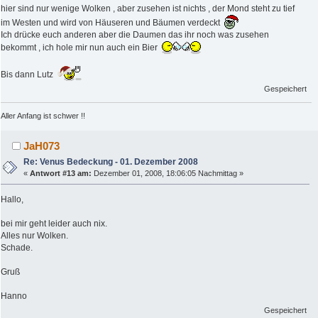
hier sind nur wenige Wolken , aber zusehen ist nichts , der Mond steht zu tief
im Westen und wird von Häuseren und Bäumen verdeckt
Ich drücke euch anderen aber die Daumen das ihr noch was zusehen
bekommt , ich hole mir nun auch ein Bier
Bis dann Lutz
Gespeichert
Aller Anfang ist schwer !!
JaH073
Re: Venus Bedeckung - 01. Dezember 2008
«
Antwort #13 am:
Dezember 01, 2008, 18:06:05 Nachmittag »
Hallo,
bei mir geht leider auch nix.
Alles nur Wolken.
Schade.
Gruß
Hanno
Gespeichert