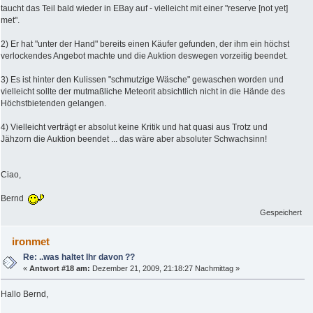
taucht das Teil bald wieder in EBay auf - vielleicht mit einer "reserve [not yet]
met".
2) Er hat "unter der Hand" bereits einen Käufer gefunden, der ihm ein höchst
verlockendes Angebot machte und die Auktion deswegen vorzeitig beendet.
3) Es ist hinter den Kulissen "schmutzige Wäsche" gewaschen worden und
vielleicht sollte der mutmaßliche Meteorit absichtlich nicht in die Hände des
Höchstbietenden gelangen.
4) Vielleicht verträgt er absolut keine Kritik und hat quasi aus Trotz und
Jähzorn die Auktion beendet ... das wäre aber absoluter Schwachsinn!
Ciao,
Bernd
Gespeichert
ironmet
Re: ..was haltet Ihr davon ??
«
Antwort #18 am:
Dezember 21, 2009, 21:18:27 Nachmittag »
Hallo Bernd,