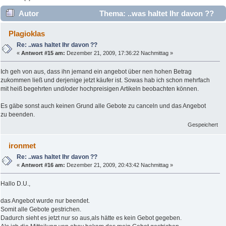
Autor
Thema: ..was haltet Ihr davon ??
(Gelesen 8049 mal)
Plagioklas
Re: ..was haltet Ihr davon ??
«
Antwort #15 am:
Dezember 21, 2009, 17:36:22 Nachmittag »
Ich geh von aus, dass ihn jemand ein angebot über nen hohen Betrag
zukommen ließ und derjenige jetzt käufer ist. Sowas hab ich schon mehrfach
mit heiß begehrten und/oder hochpreisigen Artikeln beobachten können.
Es gäbe sonst auch keinen Grund alle Gebote zu canceln und das Angebot
zu beenden.
Gespeichert
ironmet
Re: ..was haltet Ihr davon ??
«
Antwort #16 am:
Dezember 21, 2009, 20:43:42 Nachmittag »
Hallo D.U.,
das Angebot wurde nur beendet.
Somit alle Gebote gestrichen.
Dadurch sieht es jetzt nur so aus,als hätte es kein Gebot gegeben.