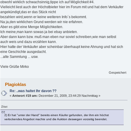
obwohl wirklich schwachsinnig,tippe ich auf Möglichkeit #4.
Vielleicht liest auch der Höchstbieter hier im Forum mit und hat dem Verkäufer
angekündigt,das er das Stück nicht
bezahlen wird,wenn er keine weiteren Info´s bekommt.
Na ja,den wirklichen Grund werden wir nie erfahren.
Aber es gibt eine Menge Möglichkeiten.
Ich meine,man kann sowas ja bei ebay anbieten.
Aber dann kann bzw. muß man eben nur soviel schreiben,wie man selbst
auch weis und dazu erzählen kann.
Hier hatte der Verkäufer aber scheinbar überhaupt keine Ahnung und hat sich
eine Geschichte ausgedacht.
...alte Sammlung ... usw.
Viele Grüße Mirko
Gespeichert
Plagioklas
Re: ..was haltet Ihr davon ??
«
Antwort #19 am:
Dezember 21, 2009, 23:44:29 Nachmittag »
Zitat
2) Er hat "unter der Hand" bereits einen Käufer gefunden, der ihm ein höchst
verlockendes Angebot machte und die Auktion deswegen vorzeitig beendet.