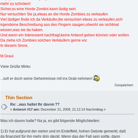
mehr zu schicken!
Sicher,so eine Horde Zombis kann lästig sein.
Nur versuchten Sie ja,etwas an die Horde Zombies zu verkaufen.
Viel lästiger finde ich da Verkäufer,die versuchen etwas zu verkaufen,sich
irgendeine Beschreibung aus den Fingern saugen,obwohl sie nichtmal
wissen,was sie da haben.
Und wenn ein Interessent nachfragt,keine Antwort geben können oder wollen.
Da ziehe ich Zombies solchen Verkäufern gerne vor.
In diesem Sinne,
M.Graul
Viele Grüße Mirko
...soll er doch seine Geheimnisse mit ins Grab nehmen!
Gespeichert
Thin Section
Re: ..was haltet Ihr davon ??
«
Antwort #17 am:
Dezember 21, 2009, 21:12:14 Nachmittag »
Was ich davon halte? Na ja, es gibt folgende Möglichkeiten:
1) Er hat aufgrund der vielen und im Endeffekt, hohen Gebote gemerkt, daß
da finanziell für ihn mehr drin steckt. Wenn das der Fall sein sollte, dann