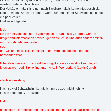
Als ich die Mitteilung von ebay bekam,das mein Gebot gestrichen
wurde,wunderte ich mich auch.
Der Verkäufer hatte mir ja nun nach 3 weiteren Mails keine Infos geschickt.
Heute...wo das Angebot beendet wurde,schrieb mir der Spaßvogel doch noch
ein paar Zeilen.
Und zwar folgende:
look
ich bin hier von einer horde von Zombies derart massiv bedroht worden
umgehend informationen preis zu geben die ich so und auch anders definitiv
mit ins grab nehmen werde !
see
das will und muss ich mir net antun und verbleibe deshalb mit einem
passenden zitat :
If there's no meaning in it, said the King, that saves a world of trouble, you
know as we needn't try to find any. – Alice in Wonderland (Lewis Carrol)
- fantasyfurnishing
Nach so viel Schwachsinn,konnte ich mir es auch nicht nehmen
lassen,folgendes zu antworten:
Hallo,
na ja,jetzt nach Beendigung der Auktion brauchen Sie mir auch keine Info