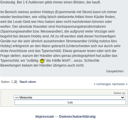
Eindeutig. Bei 1 € Auktionen gibts immer einen Blöden, der kauft.
Im Bereich meines andren Hobbys (Experimente mit Strom) kann ich immer
wieder beobachten, wie völlig falsch deklarierte Artikel ihren Käufer finden,
weil die Leute Geld wie Heu haben aber nicht nachdenken können oder
wollen. Der absolute Klassiker sind Hochspannungstransformatoren
(Spannungswandler bzw. Messwandler), die aufgrund vieler Vorzüge sehr
begehrt bei diesem Hobby sind. All zu oft werden statt dieser hochwertigen
Geräte nur die sehr ähnlich aussehenden Stromwandler (Völlig nutzlos fürs
Hobby) erfolgreich an den Mann gebracht (Unterscheiden sich nur durch sehr
dicke Anschlüsse und das Typenschild). Etwas genauer lesen oder sich die
Frage stellen, warum der Händler alles genau photographiert hat außer das
Typenschild, wo "zufällig
" die Hälfte fehlt?... wozu. Schlechte
Bewertungen bekam der Händler übrigens auch nicht.
Gespeichert
Seiten:
1
[
2
]
Nach oben
« vorheriges
nächstes »
Gehe zu:
Impressum
---
Datenschutzerklärung