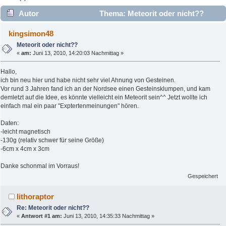
Autor
Thema: Meteorit oder nicht??
(Gelesen 3474 mal)
kingsimon48
Meteorit oder nicht??
«
am:
Juni 13, 2010, 14:20:03 Nachmittag »
Hallo,
ich bin neu hier und habe nicht sehr viel Ahnung von Gesteinen.
Vor rund 3 Jahren fand ich an der Nordsee einen Gesteinsklumpen, und kam
demletzt auf die Idee, es könnte vielleicht ein Meteorit sein^^ Jetzt wollte ich
einfach mal ein paar "Exptertenmeinungen" hören.
Daten:
-leicht magnetisch
-130g (relativ schwer für seine Größe)
-6cm x 4cm x 3cm
Danke schonmal im Vorraus!
Gespeichert
lithoraptor
Re: Meteorit oder nicht??
«
Antwort #1 am:
Juni 13, 2010, 14:35:33 Nachmittag »