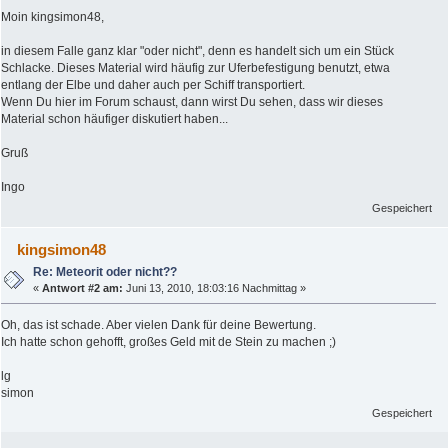
Moin kingsimon48,
in diesem Falle ganz klar "oder nicht", denn es handelt sich um ein Stück
Schlacke. Dieses Material wird häufig zur Uferbefestigung benutzt, etwa
entlang der Elbe und daher auch per Schiff transportiert.
Wenn Du hier im Forum schaust, dann wirst Du sehen, dass wir dieses
Material schon häufiger diskutiert haben...
Gruß
Ingo
Gespeichert
kingsimon48
Re: Meteorit oder nicht??
«
Antwort #2 am:
Juni 13, 2010, 18:03:16 Nachmittag »
Oh, das ist schade. Aber vielen Dank für deine Bewertung.
Ich hatte schon gehofft, großes Geld mit de Stein zu machen ;)
lg
simon
Gespeichert