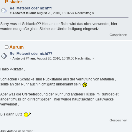
P-skater
Re: Meteorit oder nicht??
«
Antwort #3 am:
August 26, 2010, 18:16:24 Nachmittag »
Sorry, was ist Schlacke?? Hier an der Ruhr wird das nicht verwendet, hier
wurden nur große glatte Steine zur Uferbefestigung eingesetzt.
Gespeichert
Aurum
Re: Meteorit oder nicht??
«
Antwort #4 am:
August 26, 2010, 18:30:36 Nachmittag »
Hallo P-skater ,
Schlacken / Schlacke sind Rückstände aus der Verhütung von Metallen ,
sollte an der Ruhr auch nicht ganz unbekannt sein
Aber was die Uferbefestigung der Ruhr und anderer Flüsse im Ruhrgebiet
angeht muss ich dir recht geben , hier wurde hauptsächlich Grauwacke
verwendet .
Bis dann Lutz
Gespeichert
Aller Anfang ist schwer !!