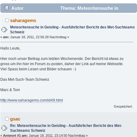
Autor
Thema: Meteoritensuche in
Geisling - Ausführlicher Bericht des Met-Suchteams Schweiz
saharagems
(Gelesen 4879 mal)
Meteoritensuche in Geisling - Ausführlicher Bericht des Met-Suchteams
Schweiz
«
am:
Januar 18, 2011, 22:56:28 Nachmittag »
Hallo Leute,
Hier noch unser Beitrag zum letzten Wochenende. Der Bericht ist etwas zu
gross um ihn hier im Forum zu posten, daher der Link auf meine Webseite.
Viel Spass beim Lesen und Bilder schauen :-)
Das Met-Such-Team Schweiz
Marc & Tom
http://www.saharagems.com/id49.html
Gespeichert
gsac
Re: Meteoritensuche in Geisling - Ausführlicher Bericht des Met-
Suchteams Schweiz
«
Antwort #1 am:
Januar 18, 2011, 23:14:50 Nachmittag »