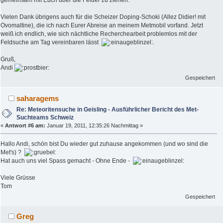
gemeinsam mit Euch über die Felder zu ziehen.
Vielen Dank übrigens auch für die Scheizer Doping-Schoki (Allez Didier! mit
Ovomaltine), die ich nach Eurer Abreise an meinem Metmobil vorfand. Jetzt
weiß ich endlich, wie sich nächtliche Recherchearbeit problemlos mit der
Feldsuche am Tag vereinbaren lässt
.
Gruß,
Andi
Gespeichert
saharagems
Re: Meteoritensuche in Geisling - Ausführlicher Bericht des Met-
Suchteams Schweiz
«
Antwort #6 am:
Januar 19, 2011, 12:35:26 Nachmittag »
Hallo Andi, schön bist Du wieder gut zuhause angekommen (und wo sind die
Met's) ?
Hat auch uns viel Spass gemacht - Ohne Ende -
Viele Grüsse
Tom
Gespeichert
Greg