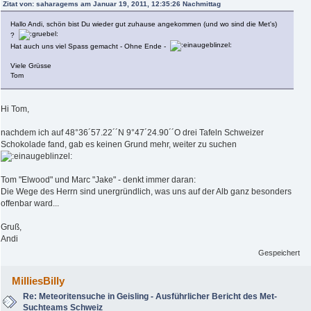
Zitat von: saharagems am Januar 19, 2011, 12:35:26 Nachmittag
Hallo Andi, schön bist Du wieder gut zuhause angekommen (und wo sind die Met's)
?
Hat auch uns viel Spass gemacht - Ohne Ende -
Viele Grüsse
Tom
Hi Tom,
nachdem ich auf 48°36´57.22´´N 9°47´24.90´´O drei Tafeln Schweizer
Schokolade fand, gab es keinen Grund mehr, weiter zu suchen
Tom "Elwood" und Marc "Jake" - denkt immer daran:
Die Wege des Herrn sind unergründlich, was uns auf der Alb ganz besonders
offenbar ward...
Gruß,
Andi
Gespeichert
MilliesBilly
Re: Meteoritensuche in Geisling - Ausführlicher Bericht des Met-
Suchteams Schweiz