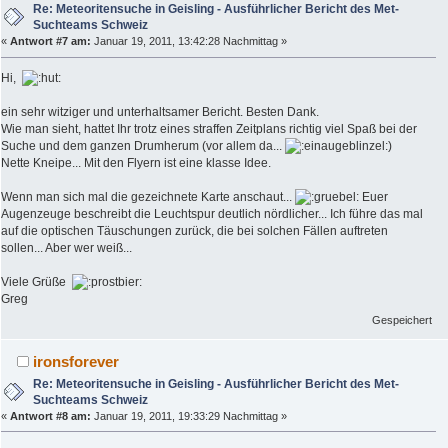
Re: Meteoritensuche in Geisling - Ausführlicher Bericht des Met-
Suchteams Schweiz
«
Antwort #7 am:
Januar 19, 2011, 13:42:28 Nachmittag »
Hi,
ein sehr witziger und unterhaltsamer Bericht. Besten Dank.
Wie man sieht, hattet Ihr trotz eines straffen Zeitplans richtig viel Spaß bei der
Suche und dem ganzen Drumherum (vor allem da...
)
Nette Kneipe... Mit den Flyern ist eine klasse Idee.
Wenn man sich mal die gezeichnete Karte anschaut...
Euer
Augenzeuge beschreibt die Leuchtspur deutlich nördlicher... Ich führe das mal
auf die optischen Täuschungen zurück, die bei solchen Fällen auftreten
sollen... Aber wer weiß...
Viele Grüße
Greg
Gespeichert
ironsforever
Re: Meteoritensuche in Geisling - Ausführlicher Bericht des Met-
Suchteams Schweiz
«
Antwort #8 am:
Januar 19, 2011, 19:33:29 Nachmittag »