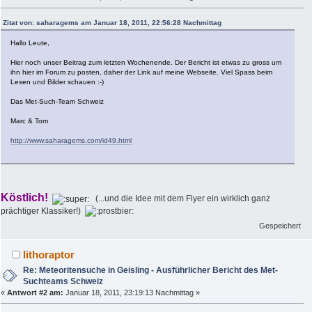
Zitat von: saharagems am Januar 18, 2011, 22:56:28 Nachmittag
Hallo Leute,
Hier noch unser Beitrag zum letzten Wochenende. Der Bericht ist etwas zu gross um
ihn hier im Forum zu posten, daher der Link auf meine Webseite. Viel Spass beim
Lesen und Bilder schauen :-)
Das Met-Such-Team Schweiz
Marc & Tom
http://www.saharagems.com/id49.html
Köstlich!
(...und die Idee mit dem Flyer ein wirklich ganz
prächtiger Klassiker!)
Gespeichert
lithoraptor
Re: Meteoritensuche in Geisling - Ausführlicher Bericht des Met-
Suchteams Schweiz
«
Antwort #2 am:
Januar 18, 2011, 23:19:13 Nachmittag »