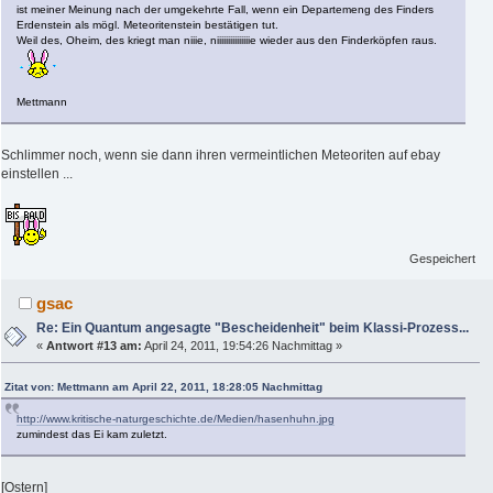
ist meiner Meinung nach der umgekehrte Fall, wenn ein Departemeng des Finders
Erdenstein als mögl. Meteoritenstein bestätigen tut.
Weil des, Oheim, des kriegt man niiie, niiiiiiiiiiiiiiie wieder aus den Finderköpfen raus.
Mettmann
Schlimmer noch, wenn sie dann ihren vermeintlichen Meteoriten auf ebay
einstellen ...
Gespeichert
gsac
Re: Ein Quantum angesagte "Bescheidenheit" beim Klassi-Prozess...
«
Antwort #13 am:
April 24, 2011, 19:54:26 Nachmittag »
Zitat von: Mettmann am April 22, 2011, 18:28:05 Nachmittag
http://www.kritische-naturgeschichte.de/Medien/hasenhuhn.jpg
zumindest das Ei kam zuletzt.
[Ostern]