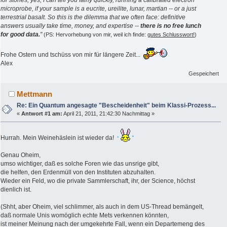
for stones, yes, I can tell you fairly quickly, running a calibrated electron
microprobe, if your sample is a eucrite, ureilite, lunar, martian -- or a just
terrestrial basalt. So this is the dilemma that we often face: definitive
answers usually take time, money, and expertise --
there is no free lunch
for good data.
"
(PS: Hervorhebung von mir, weil ich finde:
gutes Schlusswort!
)
Frohe Ostern und tschüss von mir für längere Zeit...
Alex
Gespeichert
Mettmann
Re: Ein Quantum angesagte "Bescheidenheit" beim Klassi-Prozess...
«
Antwort #1 am:
April 21, 2011, 21:42:30 Nachmittag »
Hurrah. Mein Weinehäslein ist wieder da!
Genau Oheim,
umso wichtiger, daß es solche Foren wie das unsrige gibt,
die helfen, den Erdenmüll von den Instituten abzuhalten.
Wieder ein Feld, wo die private Sammlerschaft, ihr, der Science, höchst
dienlich ist.
(Shht, aber Oheim, viel schlimmer, als auch in dem US-Thread bemängelt,
daß normale Unis womöglich echte Mets verkennen könnten,
ist meiner Meinung nach der umgekehrte Fall, wenn ein Departemeng des