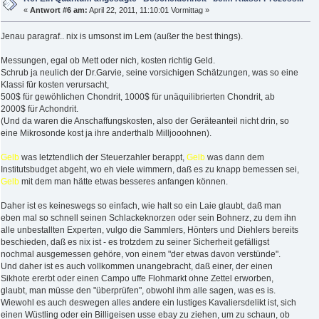
«
Antwort #6 am:
April 22, 2011, 11:10:01 Vormittag »
Jenau paragraf.. nix is umsonst im Lem (außer the best things).
Messungen, egal ob Mett oder nich, kosten richtig Geld.
Schrub ja neulich der Dr.Garvie, seine vorsichigen Schätzungen, was so eine
Klassi für kosten verursacht,
500$ für gewöhlichen Chondrit, 1000$ für unäquilibrierten Chondrit, ab
2000$ für Achondrit.
(Und da waren die Anschaffungskosten, also der Geräteanteil nicht drin, so
eine Mikrosonde kost ja ihre anderthalb Milljooohnen).
Gelb
was letztendlich der Steuerzahler berappt,
Gelb
was dann dem
Institutsbudget abgeht, wo eh viele wimmern, daß es zu knapp bemessen sei,
Gelb
mit dem man hätte etwas besseres anfangen können.
Daher ist es keineswegs so einfach, wie halt so ein Laie glaubt, daß man
eben mal so schnell seinen Schlackeknorzen oder sein Bohnerz, zu dem ihn
alle unbestallten Experten, vulgo die Sammlers, Hönters und Diehlers bereits
beschieden, daß es nix ist - es trotzdem zu seiner Sicherheit gefälligst
nochmal ausgemessen gehöre, von einem "der etwas davon verstünde".
Und daher ist es auch vollkommen unangebracht, daß einer, der einen
Sikhote ererbt oder einen Campo uffe Flohmarkt ohne Zettel erworben,
glaubt, man müsse den "überprüfen", obwohl ihm alle sagen, was es is.
Wiewohl es auch deswegen alles andere ein lustiges Kavaliersdelikt ist, sich
einen Wüstling oder ein Billigeisen usse ebay zu ziehen, um zu schaun, ob