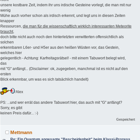
unsere kostbare Zeit, indem ihr uns irdische Gesteine vorlegt, die man mit nur
wenig
Mühe auch vorher schon als irdisch erkennt, und legt uns in diesen Zeiten
knapper
Ressourcen,
die man für die wissenschaftlich wirklich interessanten Meteorite
braucht
,
doch bitte nicht auch noch den hinterletzten verwitterten offensichtlich als
solchen
erkennbaren L6er- und H5er aus den heißen Wüsten vor, das Gestein,
welches hier
gelegentlich - Achtung: Karfreitagsrätsel! - mit einem Tabuwort belegt wird,
das
mit "G" anfängt... (Disclaimer: ok, zugegeben, manchmal ist es nicht auf den
ersten
Blick erkennbar, um was es sich tatsächlich handelt)
Alex
PS: ...und wer errät das andere Tabuwort hier, das auch mit "G" anfängt?
Sorry, es gibt
keinen Preis dafür... :-)
Gespeichert
Mettmann
Re: Ein Quantum angesagte "Bescheidenheit" beim Klassi-Prozess...