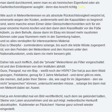
man damit durchkommt, wenn man es als heimischen Eigenfund oder als
Gartentischzerdöpperer ausgibt - denn das koscht richtig
Gelb
.
Wie auch in Meteoritenkreisen es als absolute Rücksichtslosigkeit verpönt ist,
einerseits wegen der Kosten, andererseits weil die Kapazitäten so begrenzt
sind, wenn manche einen Eimer übler Gleisschotterchondriten sich für ein
paar einzelne Hunnis koofen und den dann dem Klassifikatör vor die Füße
kübeln, zu dem Behufe, dasse dann im Ebay ein bisserl mehr rausholen
können oder paar Nummern mehr in der Sammlung haben,
und so alles verstopfen für interessanteres Material.
Das is Oberpfui - zumindestens solange, bis auch die letzte Wüste zugesperrt
ist, von den Feinden der Meteoriterei und den Hunnen unter den
Nationalkuratoren, unds dann nix mehr bessers gibt.
Daher ists auch trefflich, daß die "private" Meteoriterei als Filter vorgeschaltet
ist und den Erdenkram von den Instituten abhält.
Guxx, Paragraf, nur ein Bsp. - weißt noch der H5P6? Der hat ja aus dem Wald
gezogen, Feldsteine, genug für 3 Jahre Meßarbeit - und derer gibt es viele,
die meinen, daß jeder ihrer Steine - die, wie sagt ihr im Jägerlatein - den sie
nicht "ansprechen" können, untersucht werden müsse... solange bis dann mal
ein Meteorit dabei sei. Auwei.
Hat ja ein Amiinstitut mal ein Bild veröffentlicht, nach dem sie gekündet hatten,
Steine von Laien anzunehmen und sie auf mögl. meteoritische Herkunft
abzuklopfen. Kubikmeter an Päckchen! Hamse ganz schnell wieder
eingestellt.