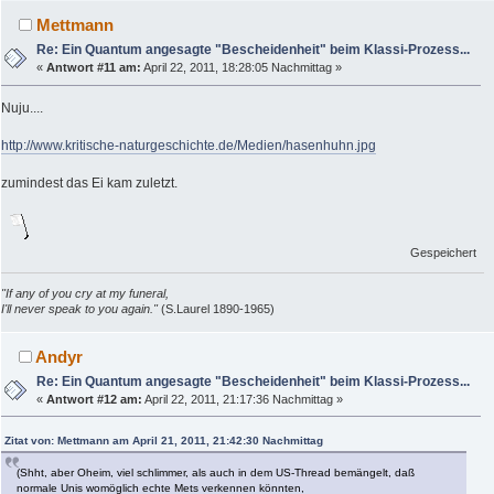
Mettmann
Re: Ein Quantum angesagte "Bescheidenheit" beim Klassi-Prozess...
«
Antwort #11 am:
April 22, 2011, 18:28:05 Nachmittag »
Nuju....
http://www.kritische-naturgeschichte.de/Medien/hasenhuhn.jpg
zumindest das Ei kam zuletzt.
Gespeichert
"If any of you cry at my funeral,
I'll never speak to you again."
(S.Laurel 1890-1965)
Andyr
Re: Ein Quantum angesagte "Bescheidenheit" beim Klassi-Prozess...
«
Antwort #12 am:
April 22, 2011, 21:17:36 Nachmittag »
Zitat von: Mettmann am April 21, 2011, 21:42:30 Nachmittag
(Shht, aber Oheim, viel schlimmer, als auch in dem US-Thread bemängelt, daß
normale Unis womöglich echte Mets verkennen könnten,