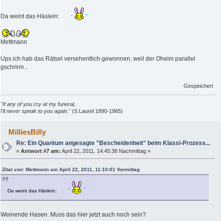
Da weint das Häslein:
Mettmann
Ups ich hab das Rätsel versehentlich gewonnen, weil der Oheim parallel
gschrirm...
Gespeichert
"If any of you cry at my funeral,
I'll never speak to you again."
(S.Laurel 1890-1965)
MilliesBilly
Re: Ein Quantum angesagte "Bescheidenheit" beim Klassi-Prozess...
«
Antwort #7 am:
April 22, 2011, 14:45:38 Nachmittag »
Zitat von: Mettmann am April 22, 2011, 11:10:01 Vormittag
Da weint das Häslein:
Weinende Hasen. Muss das hier jetzt auch noch sein?