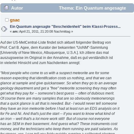
Autor
Thema: Ein Quantum angesagte
"Bescheidenheit" beim Klassi-Prozess... (Gelesen 5859 mal)
gsac
Ein Quantum angesagte "Bescheidenheit" beim Klassi-Prozess...
«
am:
April 21, 2011, 21:20:08 Nachmittag »
Auf der US-MetCentral-Liste findet sich aktuell folgender Beitrag von
Prof. Carl B. Agee, dem Kurator der bekannten "UoNM"-Sammlung
[University of New Mexico, Albuquerque, U.S.A.]. Ich zitiere das mal
auszugsweise im Original in der Annahme, daß es gut verständlich ist
in vielerlei Hinsicht und zum Nachdenken anregt:
"Most people who come to us with a suspect meteorite are for some
reason expecting that identification costs us nothing, and that we can
glance at sample and give quickanswer. So when they go to an average
geology department and get a "free" meteorite screening they may often
get what they pay for -- someone's best guess -- often of dubious merit.
Of course there are many samples that are so obviously meteorwrongs
that a quick glance is all that is needed. But - I would never tell someone
they have an iron meteorite before I had at least run an EDS analysis on it
for Fe and Ni. And that's just the start -- if you want to know what kind of
an iron -- well that's a lot more work still! But of course not everyone
has an SEM in their basement. And guess what? These instruments cost
money, and the technicians who keep them running are paid salaries. As