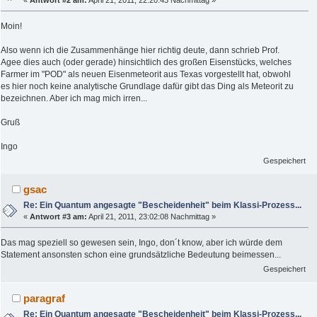
Moin!
Also wenn ich die Zusammenhänge hier richtig deute, dann schrieb Prof.
Agee dies auch (oder gerade) hinsichtlich des großen Eisenstücks, welches
Farmer im "POD" als neuen Eisenmeteorit aus Texas vorgestellt hat, obwohl
es hier noch keine analytische Grundlage dafür gibt das Ding als Meteorit zu
bezeichnen. Aber ich mag mich irren...
Gruß
Ingo
Gespeichert
gsac
Re: Ein Quantum angesagte "Bescheidenheit" beim Klassi-Prozess...
«
Antwort #3 am:
April 21, 2011, 23:02:08 Nachmittag »
Das mag speziell so gewesen sein, Ingo, don´t know, aber ich würde dem
Statement ansonsten schon eine grundsätzliche Bedeutung beimessen...
Gespeichert
paragraf
Re: Ein Quantum angesagte "Bescheidenheit" beim Klassi-Prozess...