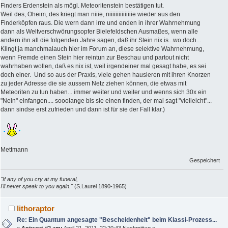
Finders Erdenstein als mögl. Meteoritenstein bestätigen tut.
Weil des, Oheim, des kriegt man niiie, niiiiiiiiiiiiiiie wieder aus den
Finderköpfen raus. Die wern dann irre und enden in ihrer Wahrnehmung
dann als Weltverschwörungsopfer Bielefeldschen Ausmaßes, wenn alle
andern ihn all die folgenden Jahre sagen, daß ihr Stein nix is...wo doch...
Klingt ja manchmalauch hier im Forum an, diese selektive Wahrnehmung,
wenn Fremde einen Stein hier reintun zur Beschau und partout nicht
wahrhaben wollen, daß es nix ist, weil irgendeiner mal gesagt habe, es sei
doch einer. Und so aus der Praxis, viele gehen hausieren mit ihren Knorzen
zu jeder Adresse die sie aussem Netz ziehen können, die etwas mit
Meteoriten zu tun haben... immer weiter und weiter und wenns sich 30x ein
"Nein" einfangen.... sooolange bis sie einen finden, der mal sagt "vielleicht"...
dann sindse erst zufrieden und dann ist für sie der Fall klar.)
Mettmann
Gespeichert
"If any of you cry at my funeral,
I'll never speak to you again."
(S.Laurel 1890-1965)
lithoraptor
Re: Ein Quantum angesagte "Bescheidenheit" beim Klassi-Prozess...
«
Antwort #2 am:
April 21, 2011, 22:20:43 Nachmittag »