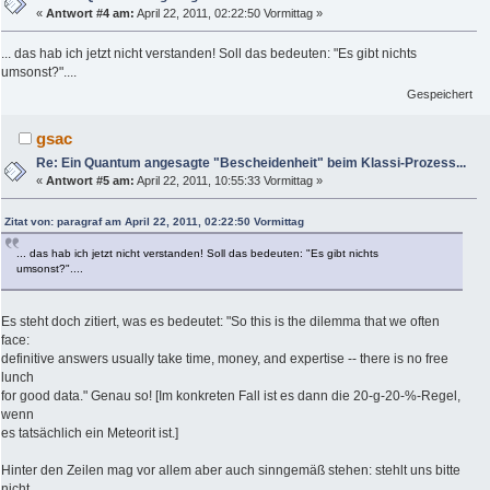
«
Antwort #4 am:
April 22, 2011, 02:22:50 Vormittag »
... das hab ich jetzt nicht verstanden! Soll das bedeuten: "Es gibt nichts
umsonst?"....
Gespeichert
gsac
Re: Ein Quantum angesagte "Bescheidenheit" beim Klassi-Prozess...
«
Antwort #5 am:
April 22, 2011, 10:55:33 Vormittag »
Zitat von: paragraf am April 22, 2011, 02:22:50 Vormittag
... das hab ich jetzt nicht verstanden! Soll das bedeuten: "Es gibt nichts
umsonst?"....
Es steht doch zitiert, was es bedeutet: "So this is the dilemma that we often
face:
definitive answers usually take time, money, and expertise -- there is no free
lunch
for good data." Genau so! [Im konkreten Fall ist es dann die 20-g-20-%-Regel,
wenn
es tatsächlich ein Meteorit ist.]
Hinter den Zeilen mag vor allem aber auch sinngemäß stehen: stehlt uns bitte
nicht