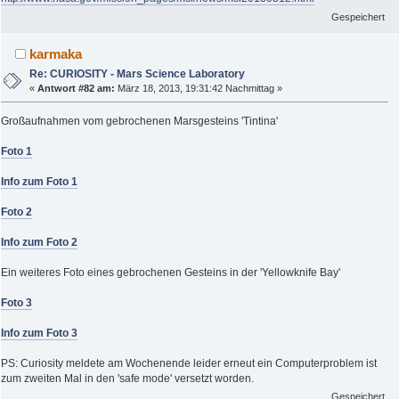
Gespeichert
karmaka
Re: CURIOSITY - Mars Science Laboratory
«
Antwort #82 am:
März 18, 2013, 19:31:42 Nachmittag »
Großaufnahmen vom gebrochenen Marsgesteins 'Tintina'
Foto 1
Info zum Foto 1
Foto 2
Info zum Foto 2
Ein weiteres Foto eines gebrochenen Gesteins in der 'Yellowknife Bay'
Foto 3
Info zum Foto 3
PS: Curiosity meldete am Wochenende leider erneut ein Computerproblem ist
zum zweiten Mal in den 'safe mode' versetzt worden.
Gespeichert