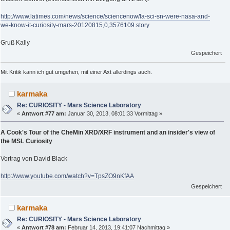
http://www.latimes.com/news/science/sciencenow/la-sci-sn-were-nasa-and-
we-know-it-curiosity-mars-20120815,0,3576109.story
Gruß Kally
Gespeichert
Mit Kritik kann ich gut umgehen, mit einer Axt allerdings auch.
karmaka
Re: CURIOSITY - Mars Science Laboratory
«
Antwort #77 am:
Januar 30, 2013, 08:01:33 Vormittag »
A Cook's Tour of the CheMin XRD/XRF instrument and an insider's view of
the MSL Curiosity
Vortrag von David Black
http://www.youtube.com/watch?v=TpsZO9nKfAA
Gespeichert
karmaka
Re: CURIOSITY - Mars Science Laboratory
«
Antwort #78 am:
Februar 14, 2013, 19:41:07 Nachmittag »