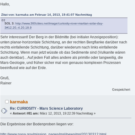
Hallo,
Zitat von: karmaka am Februar 14, 2013, 19:41:07 Nachmittag
SOL 3:
http://www.360cities.net/image/curiosity-rover-martian-solar-day-
3#12.20,-4.20,18.9
Sehr interessant! Der Berg in der Bildmitte (bei initialer Anzeigeposition):
unten planar-horizontale Schichtung, an der rechten Bergflanke darüber nach
rechts einfallende Schichtung, darüber wiederum nach links einfallende
Schichtung. Wenn man jetzt wüsste ob das Sedimente sind (Vulkanite wären
auch denkbar)... Auf jeden Fall alles andere als primitiv oder langweilig, die
Mars-Geologie, und früher sicher mal von genauso komplexen Prozessen
beeinflusst wie auf der Erde.
Gruß,
Rainer
Gespeichert
karmaka
Re: CURIOSITY - Mars Science Laboratory
«
Antwort #81 am:
März 12, 2013, 19:22:39 Nachmittag »
Die Ergebnisse der Bodenproben liegen vor:
http://www.nasa.gov/mission_pages/msl/news/msl20130312.html