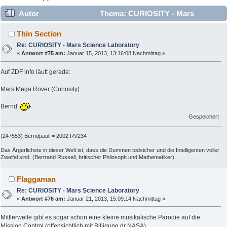
Autor
Thema: CURIOSITY - Mars
Science Laboratory (Gelesen 37163 mal)
Thin Section
Re: CURIOSITY - Mars Science Laboratory
«
Antwort #75 am:
Januar 15, 2013, 13:16:08 Nachmittag »
Auf ZDF info läuft gerade:
Mars Mega Rover (Curiosity)
Bernd
Gespeichert
(247553) Berndpauli = 2002 RV234
Das Ärgerlichste in dieser Welt ist, dass die Dummen todsicher und die Intelligenten voller
Zweifel sind. (Bertrand Russell, britischer Philosoph und Mathematiker).
Flaggaman
Re: CURIOSITY - Mars Science Laboratory
«
Antwort #76 am:
Januar 21, 2013, 15:09:14 Nachmittag »
Mittlerweile gibt es sogar schon eine kleine musikalische Parodie auf die
Mission Control (offensichtlich mit Billigung dr NASA).