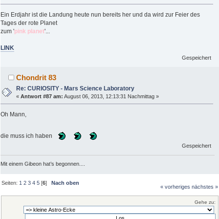
Ein Erdjahr ist die Landung heute nun bereits her und da wird zur Feier des
Tages der rote Planet
zum '
pink planet
'...
LINK
Gespeichert
Chondrit 83
Re: CURIOSITY - Mars Science Laboratory
«
Antwort #87 am:
August 06, 2013, 12:13:31 Nachmittag »
Oh Mann,
die muss ich haben
Gespeichert
Mit einem Gibeon hat’s begonnen....
Seiten:
1
2
3
4
5
[
6
]
Nach oben
« vorheriges
nächstes »
Gehe zu: