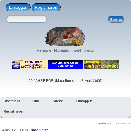
Einloggen
Registrieren
20 JAHRE FORUM (online seit: 12. April 2006)
Übersicht
Hilfe
Suche
Einloggen
Registrieren
« vorheriges
nächstes »
Seiten:
1
2
3
4
5
[
6
]
Nach unten