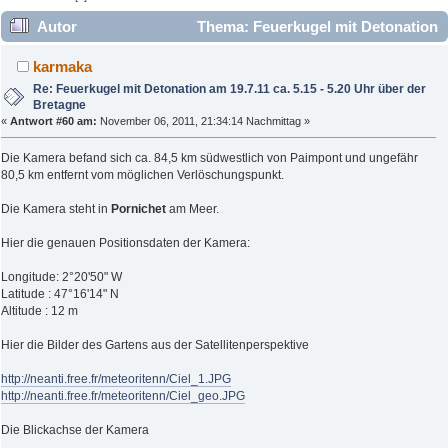
Autor
Thema: Feuerkugel mit Detonation
am 19.7.11 ca. 5.15 - 5.20 Uhr über der Bretagne (Gelesen
karmaka
25359 mal)
Re: Feuerkugel mit Detonation am 19.7.11 ca. 5.15 - 5.20 Uhr über der
Bretagne
«
Antwort #60 am:
November 06, 2011, 21:34:14 Nachmittag »
Die Kamera befand sich ca. 84,5 km südwestlich von Paimpont und ungefähr
80,5 km entfernt vom möglichen Verlöschungspunkt.
Die Kamera steht in
Pornichet
am Meer.
Hier die genauen Positionsdaten der Kamera:
Longitude: 2°20'50" W
Latitude : 47°16'14" N
Altitude : 12 m
Hier die Bilder des Gartens aus der Satellitenperspektive
http://neanti.free.fr/meteoritenn/Ciel_1.JPG
http://neanti.free.fr/meteoritenn/Ciel_geo.JPG
Die Blickachse der Kamera