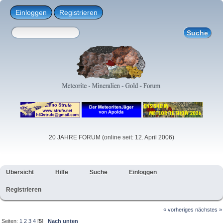
Einloggen
Registrieren
20 JAHRE FORUM (online seit: 12. April 2006)
Übersicht
Hilfe
Suche
Einloggen
Registrieren
« vorheriges
nächstes »
Seiten:
1
2
3
4
[
5
]
Nach unten