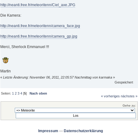
http://neanti.free.fr/meteoritenn/Ciel_axe.JPG
Die Kamera:
http://neanti.free.fr/meteoritenn/camera_face.jpg
http://neanti.free.fr/meteoritenn/camera_gp.jpg
Merci, Sherlock Emmanuel !!!
Martin
«
Letzte Änderung: November 06, 2011, 22:05:57 Nachmittag von karmaka
»
Gespeichert
Seiten:
1
2
3
4
[
5
]
Nach oben
« vorheriges
nächstes »
Gehe zu:
Impressum
---
Datenschutzerklärung