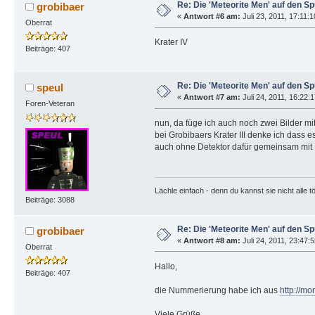
Re: Die 'Meteorite Men' auf den S
grobibaer
«
Antwort #6 am:
Juli 23, 2011, 17:11:
Oberrat
Krater IV
Beiträge: 407
Re: Die 'Meteorite Men' auf den S
speul
«
Antwort #7 am:
Juli 24, 2011, 16:22:
Foren-Veteran
nun, da füge ich auch noch zwei Bilder mit 
bei Grobibaers Krater III denke ich dass e
auch ohne Detektor dafür gemeinsam mit 
Lächle einfach - denn du kannst sie nicht alle t
Beiträge: 3088
Re: Die 'Meteorite Men' auf den S
grobibaer
«
Antwort #8 am:
Juli 24, 2011, 23:47:
Oberrat
Hallo,
Beiträge: 407
die Nummerierung habe ich aus
http://mo
Viele Grüße,