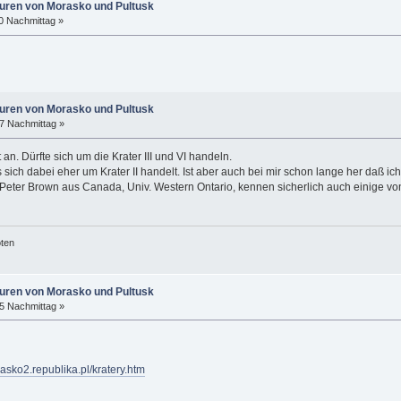
puren von Morasko und Pultusk
10 Nachmittag »
puren von Morasko und Pultusk
17 Nachmittag »
an. Dürfte sich um die Krater III und VI handeln.
s sich dabei eher um Krater II handelt. Ist aber auch bei mir schon lange her daß ic
Peter Brown aus Canada, Univ. Western Ontario, kennen sicherlich auch einige v
öten
puren von Morasko und Pultusk
55 Nachmittag »
rasko2.republika.pl/kratery.htm