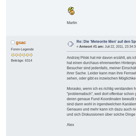
Martin
Re: Die 'Meteorite Men' auf den S
gsac
«
Antwort #1 am:
Juli 22, 2011, 23:34:
Foren-Legende
Andrzej Pilski hat mir davon erzählt, als i
Beiträge: 6314
hat einen durchaus ehrenwerten Hintergr
Besucher sind jedenfalls, meiner Einschä
ihrer Sache. Leider kann man ihre Ferns
sehen, oder gibt es inzwischen Möglichke
Morasko, wenn ich es richtig verstanden ha
"problematisch", weil dort offenbar scho
deren genaue Fund-Koordinaten bewußt n
sind dann wohl in irgendwelchen Kanäle
Genaues und mehr kann ich dazu auch nich
und sich Diskussionen über solche Dinge e
Alex