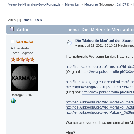
Meteorite-Mineralien-Gold-Forum.de
»
Meteoriten
»
Meteorite
(Moderator:
JaH073
) »
Seiten: [
1
]
Nach unten
Autor
Thema: Die 'Meteorite Men' auf 
Die 'Meteorite Men' auf den Spur
karmaka
«
am:
Juli 22, 2011, 23:13:32 Nachmitta
Administrator
Foren-Legende
Internationale Werbung für das Naturschut
http://translate.google.de/translate
(Original:
http://www.polskieradio.pl/23/
http://translate.googleusercontent.com/t
meteorytow&usg=ALkJrhjSjuJ_hdtScKa
(Original:
http://www.polskieradio.pl/23/
Beiträge: 6246
http://en.wikipedia.org/wiki/Morasko_met
http://de.wikipedia.org/wiki/Morasko_%2
http://en.wikipedia.org/wiki/Pultusk_%28
War jemand von euch schon einmal im Mo
Alex?