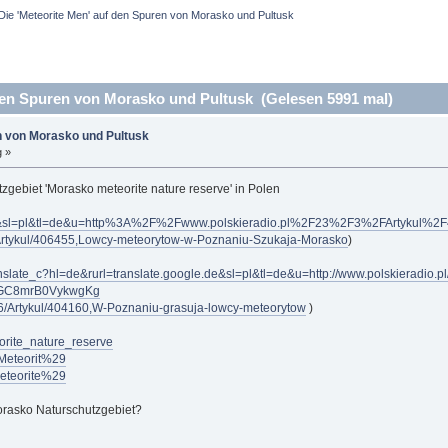
Die 'Meteorite Men' auf den Spuren von Morasko und Pultusk
den Spuren von Morasko und Pultusk (Gelesen 5991 mal)
en von Morasko und Pultusk
g »
zgebiet 'Morasko meteorite nature reserve' in Polen
?hl=de&sl=pl&tl=de&u=http%3A%2F%2Fwww.polskieradio.pl%2F23%2F3%2FArtykul
3/Artykul/406455,Lowcy-meteorytow-w-Poznaniu-Szukaja-Morasko
)
ranslate_c?hl=de&rurl=translate.google.de&sl=pl&tl=de&u=http://www.polskieradio.
9GC8mrB0VykwgKg
266/Artykul/404160,W-Poznaniu-grasuja-lowcy-meteorytow
)
eorite_nature_reserve
8Meteorit%29
meteorite%29
rasko Naturschutzgebiet?