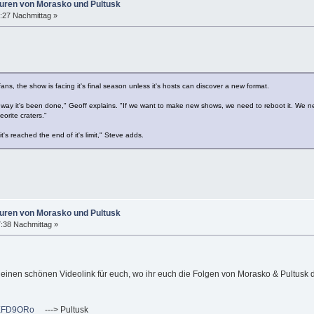
puren von Morasko und Pultusk
6:27 Nachmittag »
ns, the show is facing it's final season unless it's hosts can discover a new format.
 way it's been done," Geoff explains. "If we want to make new shows, we need to reboot it. We n
orite craters."
's reached the end of it's limit," Steve adds.
puren von Morasko und Pultusk
7:38 Nachmittag »
 einen schönen Videolink für euch, wo ihr euch die Folgen von Morasko & Pultusk 
vXFD9ORo
---> Pultusk