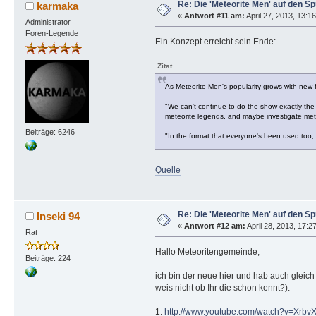
Re: Die 'Meteorite Men' auf den S
karmaka
«
Antwort #11 am:
April 27, 2013, 13:1
Administrator
Foren-Legende
Ein Konzept erreicht sein Ende:
Zitat
As Meteorite Men's popularity grows with new fa
"We can't continue to do the show exactly the
meteorite legends, and maybe investigate mete
Beiträge: 6246
"In the format that everyone's been used too, it
Quelle
Re: Die 'Meteorite Men' auf den S
Inseki 94
«
Antwort #12 am:
April 28, 2013, 17:2
Rat
Hallo Meteoritengemeinde,
Beiträge: 224
ich bin der neue hier und hab auch gleich
weis nicht ob Ihr die schon kennt?):
1.
http://www.youtube.com/watch?v=Xrb