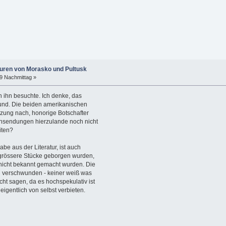
puren von Morasko und Pultusk
39 Nachmittag »
ch ihn besuchte. Ich denke, das
und. Die beiden amerikanischen
tzung nach, honorige Botschafter
ehsendungen hierzulande noch nicht
iten?
be aus der Literatur, ist auch
n grössere Stücke geborgen wurden,
icht bekannt gemacht wurden. Die
n verschwunden - keiner weiß was
t sagen, da es hochspekulativ ist
igentlich von selbst verbieten.