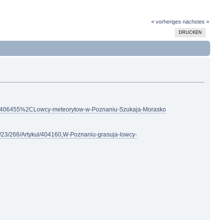
« vorheriges
nächstes »
DRUCKEN
%2F406455%2CLowcy-meteorytow-w-Poznaniu-Szukaja-Morasko
pl/23/266/Artykul/404160,W-Poznaniu-grasuja-lowcy-