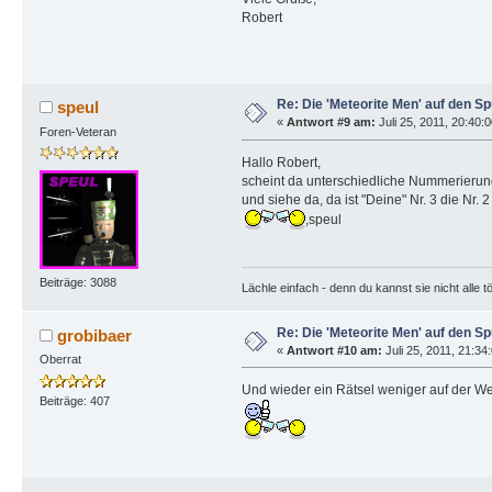
Robert
Re: Die 'Meteorite Men' auf den S
speul
«
Antwort #9 am:
Juli 25, 2011, 20:40:
Foren-Veteran
Hallo Robert,
scheint da unterschiedliche Nummerierun
und siehe da, da ist "Deine" Nr. 3 die Nr. 2
,speul
Beiträge: 3088
Lächle einfach - denn du kannst sie nicht alle t
Re: Die 'Meteorite Men' auf den S
grobibaer
«
Antwort #10 am:
Juli 25, 2011, 21:34
Oberrat
Und wieder ein Rätsel weniger auf der Wel
Beiträge: 407