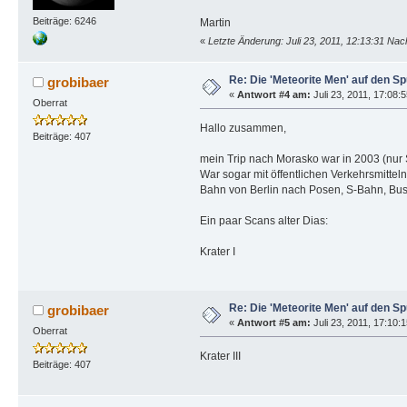
Beiträge: 6246
Martin
«
Letzte Änderung: Juli 23, 2011, 12:13:31 Na
Re: Die 'Meteorite Men' auf den S
grobibaer
«
Antwort #4 am:
Juli 23, 2011, 17:08:
Oberrat
Hallo zusammen,
Beiträge: 407
mein Trip nach Morasko war in 2003 (nur 
War sogar mit öffentlichen Verkehrsmitteln 
Bahn von Berlin nach Posen, S-Bahn, Bus 
Ein paar Scans alter Dias:
Krater I
Re: Die 'Meteorite Men' auf den S
grobibaer
«
Antwort #5 am:
Juli 23, 2011, 17:10:
Oberrat
Krater III
Beiträge: 407