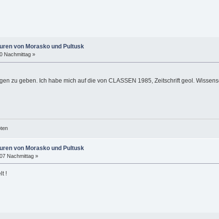
puren von Morasko und Pultusk
00 Nachmittag »
gen zu geben. Ich habe mich auf die von CLASSEN 1985, Zeitschrift geol. Wissen
öten
puren von Morasko und Pultusk
:07 Nachmittag »
t !