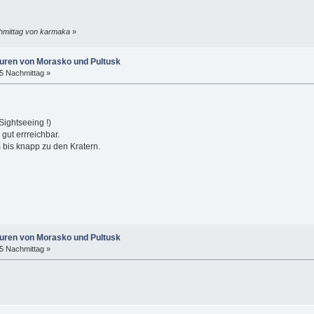
chmittag von karmaka
»
puren von Morasko und Pultusk
55 Nachmittag »
Sightseeing !)
gut errreichbar.
bis knapp zu den Kratern.
puren von Morasko und Pultusk
15 Nachmittag »