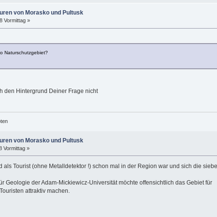
puren von Morasko und Pultusk
8 Vormittag »
o Naturschutzgebiet?
ch den Hintergrund Deiner Frage nicht
öten
puren von Morasko und Pultusk
8 Vormittag »
d als Tourist (ohne Metalldetektor !) schon mal in der Region war und sich die sie
für Geologie der Adam-Mickiewicz-Universität möchte offensichtlich das Gebiet für
-Touristen attraktiv machen.