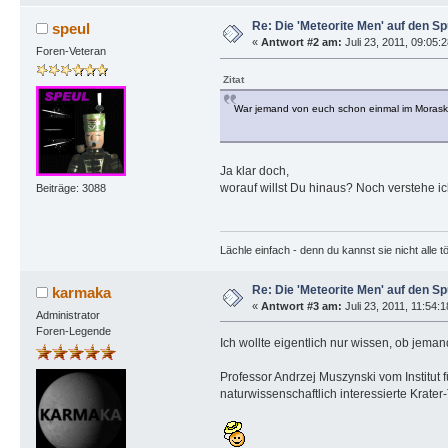
Re: Die 'Meteorite Men' auf den S
speul
«
Antwort #2 am:
Juli 23, 2011, 09:05:2
Foren-Veteran
Zitat
War jemand von euch schon einmal im Morask
Ja klar doch,
worauf willst Du hinaus? Noch verstehe i
Beiträge: 3088
Lächle einfach - denn du kannst sie nicht alle t
Re: Die 'Meteorite Men' auf den S
karmaka
«
Antwort #3 am:
Juli 23, 2011, 11:54:1
Administrator
Foren-Legende
Ich wollte eigentlich nur wissen, ob jeman
Professor Andrzej Muszynski vom Institut 
naturwissenschaftlich interessierte Krater