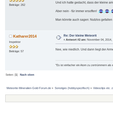
Und ich hatte gedacht, dass der kleine a
Beiträge: 262
Aber nein - für immer ersoffen!
Man könnte auch sagen: Nutzlos gefallen .
Re: Der kleine Meteorit
Katharer2014
«
Antwort #2 am:
November 04, 2014, 
Inspektor
Nee, wie niedlich. Und dann liegt der Arm
Beiträge: 57
"Es ist einfacher ein Atom zu zertrümmern als ein
Seiten: [
1
]
Nach oben
Meteorite-Mineralien-Gold-Forum.de
»
Sonstiges (hobbyspezifisch)
»
Videoclips etc.