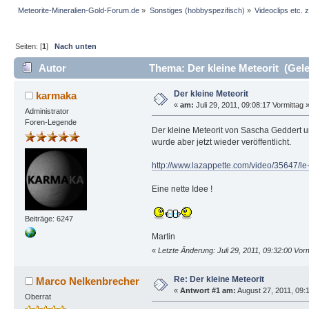
Meteorite-Mineralien-Gold-Forum.de
»
Sonstiges (hobbyspezifisch)
»
Videoclips etc.
Seiten: [
1
]
Nach unten
Autor
Thema: Der kleine Meteorit (Gele
Der kleine Meteorit
karmaka
«
am:
Juli 29, 2011, 09:08:17 Vormittag 
Administrator
Foren-Legende
Der kleine Meteorit von Sascha Geddert un
wurde aber jetzt wieder veröffentlicht.
http://www.lazappette.com/video/35647/le-
Eine nette Idee !
Beiträge: 6247
Martin
«
Letzte Änderung: Juli 29, 2011, 09:32:00 Vo
Re: Der kleine Meteorit
Marco Nelkenbrecher
«
Antwort #1 am:
August 27, 2011, 09:1
Oberrat