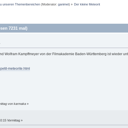
 zu unseren Themenbereichen
(Moderator:
ganimet
) »
Der kleine Meteorit
sen 7231 mal)
»
d Wolfram Kampffmeyer von der Filmakademie Baden-Württemberg ist wieder unterweg
petit-meteorite.html
rmittag von karmaka
»
0:15 Vormittag »