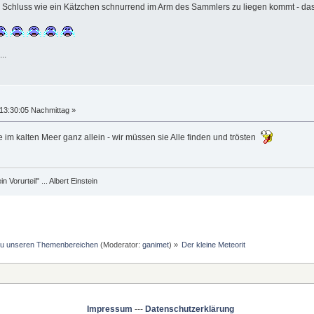
m Schluss wie ein Kätzchen schnurrend im Arm des Sammlers zu liegen kommt - das
..
13:30:05 Nachmittag »
e im kalten Meer ganz allein - wir müssen sie Alle finden und trösten
 Vorurteil" ... Albert Einstein
 zu unseren Themenbereichen
(Moderator:
ganimet
) »
Der kleine Meteorit
Impressum
---
Datenschutzerklärung