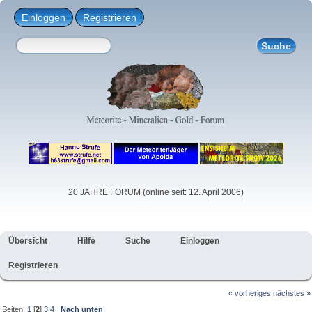
Einloggen
Registrieren
20 JAHRE FORUM (online seit: 12. April 2006)
Übersicht
Hilfe
Suche
Einloggen
Registrieren
« vorheriges
nächstes »
Seiten:
1
[
2
]
3
4
Nach unten