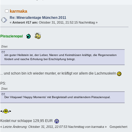
karmaka
Re: Mineralientage München 2011
«
Antwort #17 am:
Oktober 31, 2011, 21:52:15 Nachmittag »
Pistazienopal
Zitat
ein guter Heilstein ist, der Leber, Nieren und Keimdrüsen kräftigt, die Regeneration
fördert und rasche Erholung bei Erschöpfung bringt.
... und schon bin ich wieder munter, er kräftigt vor allem die Lachmuskeln
PS:
Zitat
Der Vitajuwel 'Happy Moments' mit Bergkristall und strahlendem Pistazienopal.
Kostet nur schlappe 129,95 EUR
«
Letzte Änderung: Oktober 31, 2011, 22:07:53 Nachmittag von karmaka
»
Gespeichert