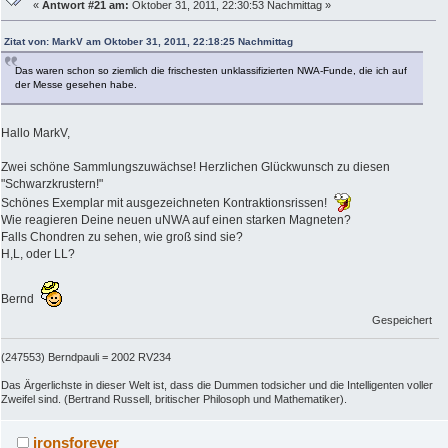
«
Antwort #21 am:
Oktober 31, 2011, 22:30:53 Nachmittag »
Zitat von: MarkV am Oktober 31, 2011, 22:18:25 Nachmittag
Das waren schon so ziemlich die frischesten unklassifizierten NWA-Funde, die ich auf
der Messe gesehen habe.
Hallo MarkV,
Zwei schöne Sammlungszuwächse! Herzlichen Glückwunsch zu diesen
"Schwarzkrustern!"
Schönes Exemplar mit ausgezeichneten Kontraktionsrissen!
Wie reagieren Deine neuen uNWA auf einen starken Magneten?
Falls Chondren zu sehen, wie groß sind sie?
H,L, oder LL?
Bernd
Gespeichert
(247553) Berndpauli = 2002 RV234
Das Ärgerlichste in dieser Welt ist, dass die Dummen todsicher und die Intelligenten voller
Zweifel sind. (Bertrand Russell, britischer Philosoph und Mathematiker).
ironsforever