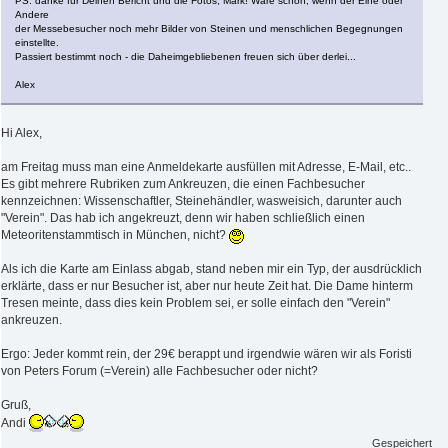
PS: danke für Deinen Bericht und die Fotos, Mark! Wäre schön, wenn der Eine oder
Andere
der Messebesucher noch mehr Bilder von Steinen und menschlichen Begegnungen
einstellte.
Passiert bestimmt noch - die Daheimgebliebenen freuen sich über derlei...
Alex
Hi Alex,
am Freitag muss man eine Anmeldekarte ausfüllen mit Adresse, E-Mail, etc..
Es gibt mehrere Rubriken zum Ankreuzen, die einen Fachbesucher
kennzeichnen: Wissenschaftler, Steinehändler, wasweisich, darunter auch
"Verein". Das hab ich angekreuzt, denn wir haben schließlich einen
Meteoritenstammtisch in München, nicht?
Als ich die Karte am Einlass abgab, stand neben mir ein Typ, der ausdrücklich
erklärte, dass er nur Besucher ist, aber nur heute Zeit hat. Die Dame hinterm
Tresen meinte, dass dies kein Problem sei, er solle einfach den "Verein"
ankreuzen.
Ergo: Jeder kommt rein, der 29€ berappt und irgendwie wären wir als Foristi
von Peters Forum (=Verein) alle Fachbesucher oder nicht?
Gruß,
Andi
Gespeichert