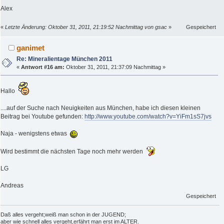
Alex
«
Letzte Änderung: Oktober 31, 2011, 21:19:52 Nachmittag von gsac
»
Gespeichert
ganimet
Re: Mineralientage München 2011
«
Antwort #16 am:
Oktober 31, 2011, 21:37:09 Nachmittag »
Hallo
....auf der Suche nach Neuigkeiten aus München, habe ich diesen kleinen
Beitrag bei Youtube gefunden:
http://www.youtube.com/watch?v=YiFm1sS7jvs
Naja - wenigstens etwas
Wird bestimmt die nächsten Tage noch mehr werden
LG
Andreas
Gespeichert
Daß alles vergeht;weiß man schon in der JUGEND;
aber wie schnell alles vergeht,erfährt man erst im ALTER.