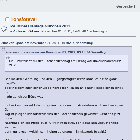
Gespeichert
ironsforever
Re: Mineralientage München 2011
«
Antwort #24 am:
November 01, 2011, 19:48:48 Nachmittag »
Zitat von: gsac am November 01, 2011, 19:06:15 Nachmittag
Zitat von: ironsforever am November 01, 2011, 09:10:04 Vormittag
Die Eintrittskarte für den Fachbesuchertag am Freitag war unverschämt teuer:
29 €!
Das mit dem Geofa-Tag und den Zugangsmöglichkeiten habe ich nie so ganz
begriffen,
oder vielleicht auch schon wieder vergessen, da ich an einem Freitag schon lange
nicht
mehr auf dieser Börse war.
Früher kam man mit Hilfe von guten Freunden und Ausstellern auch am Freitag rein.
Der
Tag ist ja eigentlich ausschließlich den Fachbesuchern gewidmet. Geht das jetzt
ohne
Nachfrage an der Pforte auch für Nichtfachleute, den gemeinen Besucher also,
wenn er
denn nur diesen wirklich sehr hohen geforderten Eintrittspreis bezahlt?