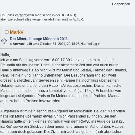
Gespeichert
Daß alles vergeht;weiß man schon in der JUGEND;
aber wie schnell alles vergeht,erfährt man erst im ALTER.
MarkV
Re: Mineralientage München 2011
«
Antwort #19 am:
Oktober 31, 2011, 22:18:25 Nachmittag »
Hallo,
ich war am Samstag von etwa 16:00-17:30 Uhr zusammen mit meiner
Freundin auf der Messe. Hatte leider nicht mehr Zeit und war auch nur in
Halle 5 unterwegs. Hab mich kurz mit Martin und Stefan, Farmer, den Hmanis,
Pani, Heinlein und Hanno unterhalten. Der Besucherandrang soll wohl
grösser als letztes Jahr gewesen sein. Farmer hat noch kurz über seinen
Gefängnisaufenthalt und den Raub in Afrika gesprochen. Das afrikanische
Material hat er schon nahezu komplett verkauft (ca. 12kg). Er berichtet von
insgesamt steigenden Preisen für Meteorite und hat kein Problem Material
auch zu hohen Preisen loszuwerden.
Aufgefallen ist mir ein sehr gutes Angebot an Moldaviten. Bei den Meteoriten
hatte ich Mühe überhaupt etwas für mich Passendes zu finden. Bei den
Hmanis hatte ich ein kleines Individual von dem R5/W0 ins Auge gefasst (25
EUR/g) sowie ein Stück von dem neuen ungruppierten Achondriten. Hab es
dann aber doch gelassen. Der Ziz ist mir auch aufgefallen (hab aber schon