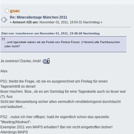
gsac
Re: Mineralientage München 2011
«
Antwort #25 am:
November 01, 2011, 19:54:31 Nachmittag »
Zitat von: ironsforever am November 01, 2011, 19:48:48 Nachmittag
...und irgendwie wären wir als Foristi von Peters Forum (=Verein) alle Fachbesucher
oder nicht?
Ja sowieso! Danke, Andi!
Alex
PS1: bleibt die Frage, ob sie es ausgerechnet am Freitag für einen
Tageseintritt so derart
teuer machen. Bzw., ob es am Samstag für eine Tageskarte auch so teuer war
(?). Aus
Sicht der Messeleitung sicher alles vermutlich renditebringend durchdacht
und kalkuliert....
PS2: ..nutze ich hier offtopic: habt ihr eigentlich schon das spezielle
"Meeting/Abstract"-
Exemplar 2011 von MAPS erhalten? Bei mir nicht eingetroffen bisher!
Allerdings MAPS