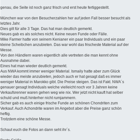
genau, die Seite ist noch ganz frisch und erst heute fertiggestellt.
München war von den Besucherzahlen her auf jeden Fall besser besucht als
letztes Jahr.
Dies gilt für alle 3 Tage. Das hat man deutlich gemerkt.
Neues gab es als solches nicht. Keine neuen Funde oder Fälle.
Mike Farmer hatte von seinem Kenianer ein paar Individuals und ein paar
kleine Scheibchen anzubieten. Das war wohl das frischeste Material auf der
Messe.
Von den Händlern waren eigentlich alle vertreten die man kennt ohne
Ausnahme dabei.
Eines hat man wieder deutlich gemerkt.
Aus NWA kommt immer weniger Material. Ismaily hatte aber zum Glück
wieder das meiste anzubieten, jedoch auch er hat gesagt daß es immer
weniger Material in Marokko gibt. Die Preise steigen. Das ist Fakt. NWA´s
genauer gesagt Individuals welche vielleicht noch vor 3 Jahren keine
Verkaufsrenner waren gehen weg wie nix. Wer jetzt nicht kauft hat selber
schuld und muß hinterher nicht rumjammern.
Sicher gab es auch einige frische Funde an schönen Chondriten zum
Verkauf. Auch Achondrite waren im Angebot aber die Preise ganz schön
heftig.
Trotzdem eine schöne Messe.
Schaut euch die Fotos an dann seht ihr´s.