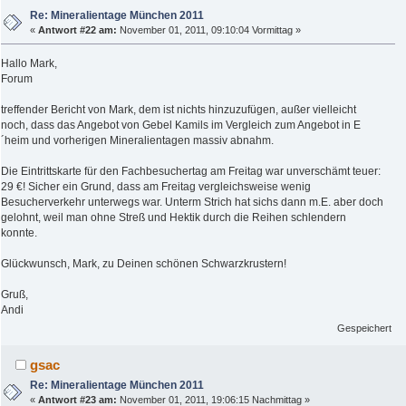
Re: Mineralientage München 2011
«
Antwort #22 am:
November 01, 2011, 09:10:04 Vormittag »
Hallo Mark,
Forum
treffender Bericht von Mark, dem ist nichts hinzuzufügen, außer vielleicht
noch, dass das Angebot von Gebel Kamils im Vergleich zum Angebot in E
´heim und vorherigen Mineralientagen massiv abnahm.
Die Eintrittskarte für den Fachbesuchertag am Freitag war unverschämt teuer:
29 €! Sicher ein Grund, dass am Freitag vergleichsweise wenig
Besucherverkehr unterwegs war. Unterm Strich hat sichs dann m.E. aber doch
gelohnt, weil man ohne Streß und Hektik durch die Reihen schlendern
konnte.
Glückwunsch, Mark, zu Deinen schönen Schwarzkrustern!
Gruß,
Andi
Gespeichert
gsac
Re: Mineralientage München 2011
«
Antwort #23 am:
November 01, 2011, 19:06:15 Nachmittag »