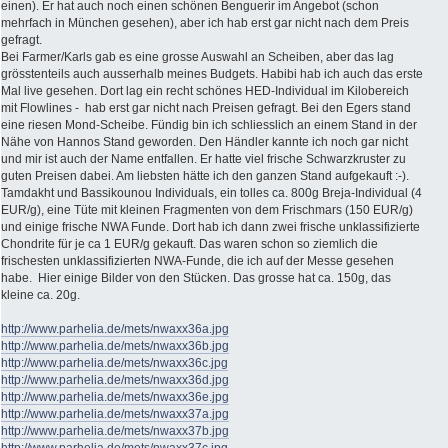
einen). Er hat auch noch einen schönen Benguerir im Angebot (schon
mehrfach in München gesehen), aber ich hab erst gar nicht nach dem Preis
gefragt.
Bei Farmer/Karls gab es eine grosse Auswahl an Scheiben, aber das lag
grösstenteils auch ausserhalb meines Budgets. Habibi hab ich auch das erste
Mal live gesehen. Dort lag ein recht schönes HED-Individual im Kilobereich
mit Flowlines - hab erst gar nicht nach Preisen gefragt. Bei den Egers stand
eine riesen Mond-Scheibe. Fündig bin ich schliesslich an einem Stand in der
Nähe von Hannos Stand geworden. Den Händler kannte ich noch gar nicht
und mir ist auch der Name entfallen. Er hatte viel frische Schwarzkruster zu
guten Preisen dabei. Am liebsten hätte ich den ganzen Stand aufgekauft :-).
Tamdakht und Bassikounou Individuals, ein tolles ca. 800g Breja-Individual (4
EUR/g), eine Tüte mit kleinen Fragmenten von dem Frischmars (150 EUR/g)
und einige frische NWA Funde. Dort hab ich dann zwei frische unklassifizierte
Chondrite für je ca 1 EUR/g gekauft. Das waren schon so ziemlich die
frischesten unklassifizierten NWA-Funde, die ich auf der Messe gesehen
habe. Hier einige Bilder von den Stücken. Das grosse hat ca. 150g, das
kleine ca. 20g.
http://www.parhelia.de/mets/nwaxx36a.jpg
http://www.parhelia.de/mets/nwaxx36b.jpg
http://www.parhelia.de/mets/nwaxx36c.jpg
http://www.parhelia.de/mets/nwaxx36d.jpg
http://www.parhelia.de/mets/nwaxx36e.jpg
http://www.parhelia.de/mets/nwaxx37a.jpg
http://www.parhelia.de/mets/nwaxx37b.jpg