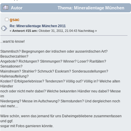
Autor
Thema: Mineralientage München
2011 (Gelesen 19731 mal)
gsac
Re: Mineralientage München 2011
«
Antwort #15 am:
Oktober 31, 2011, 21:04:43 Nachmittag »
...want to know!
Stammtisch? Begegnungen der irdischen oder ausserirdischen Art?
Besucherzahlen?
Angebote? Richtungen? Stimmungen? Winner? Loser? Raritäten?
Sensationen?
Mainstream? Strahler? Schmuck? Esokram? Sonderausstellungen?
Hallenaufteilung?
Kosten? Erfolgserlebnisse? Tendenzen? Völlig out? Völlig in? Welche alten
Händler
noch oder nicht mehr dabei? Welche bekannten Händler neu dabei? Messe
im
Niedergang? Messe im Aufschwung? Sternstunden? Und dergleichen noch
viel mehr....
Wäre schön, wenn das jemand für uns Daheimgebliebene zusammenfassen
und ggf.
sogar mit Fotos garnieren könnte.