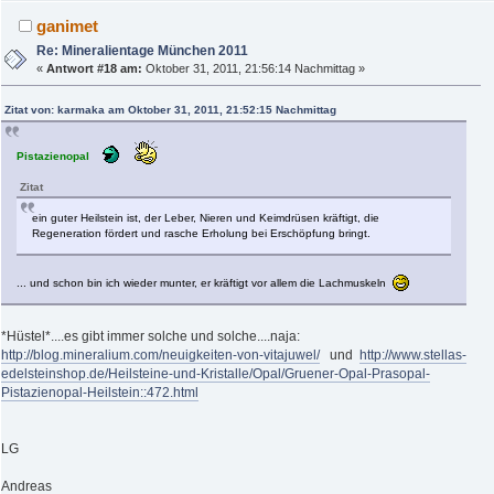
ganimet
Re: Mineralientage München 2011
«
Antwort #18 am:
Oktober 31, 2011, 21:56:14 Nachmittag »
Zitat von: karmaka am Oktober 31, 2011, 21:52:15 Nachmittag
Pistazienopal
Zitat
ein guter Heilstein ist, der Leber, Nieren und Keimdrüsen kräftigt, die
Regeneration fördert und rasche Erholung bei Erschöpfung bringt.
... und schon bin ich wieder munter, er kräftigt vor allem die Lachmuskeln
*Hüstel*....es gibt immer solche und solche....naja:
http://blog.mineralium.com/neuigkeiten-von-vitajuwel/
und
http://www.stellas-
edelsteinshop.de/Heilsteine-und-Kristalle/Opal/Gruener-Opal-Prasopal-
Pistazienopal-Heilstein::472.html
LG
Andreas