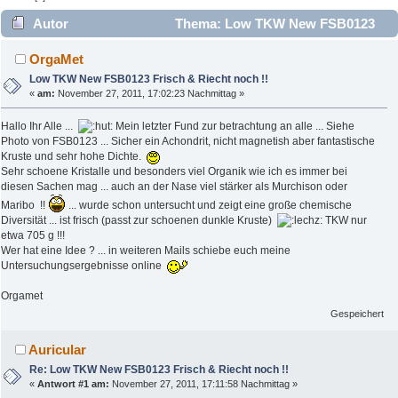
Autor
Thema: Low TKW New FSB0123
Frisch & Riecht noch !! (Gelesen 3159 mal)
OrgaMet
Low TKW New FSB0123 Frisch & Riecht noch !!
«
am:
November 27, 2011, 17:02:23 Nachmittag »
Hallo Ihr Alle ...
Mein letzter Fund zur betrachtung an alle ... Siehe
Photo von FSB0123 ... Sicher ein Achondrit, nicht magnetish aber fantastische
Kruste und sehr hohe Dichte.
Sehr schoene Kristalle und besonders viel Organik wie ich es immer bei
diesen Sachen mag ... auch an der Nase viel stärker als Murchison oder
Maribo !!
... wurde schon untersucht und zeigt eine große chemische
Diversität ... ist frisch (passt zur schoenen dunkle Kruste)
TKW nur
etwa 705 g !!!
Wer hat eine Idee ? ... in weiteren Mails schiebe euch meine
Untersuchungsergebnisse online
Orgamet
Gespeichert
Auricular
Re: Low TKW New FSB0123 Frisch & Riecht noch !!
«
Antwort #1 am:
November 27, 2011, 17:11:58 Nachmittag »