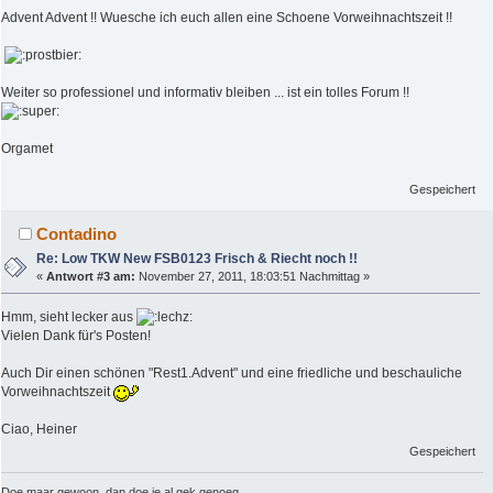
Advent Advent !! Wuesche ich euch allen eine Schoene Vorweihnachtszeit !!
Weiter so professionel und informativ bleiben ... ist ein tolles Forum !!
Orgamet
Gespeichert
Contadino
Re: Low TKW New FSB0123 Frisch & Riecht noch !!
«
Antwort #3 am:
November 27, 2011, 18:03:51 Nachmittag »
Hmm, sieht lecker aus
Vielen Dank für's Posten!
Auch Dir einen schönen "Rest1.Advent" und eine friedliche und beschauliche
Vorweihnachtszeit
Ciao, Heiner
Gespeichert
Doe maar gewoon, dan doe je al gek genoeg