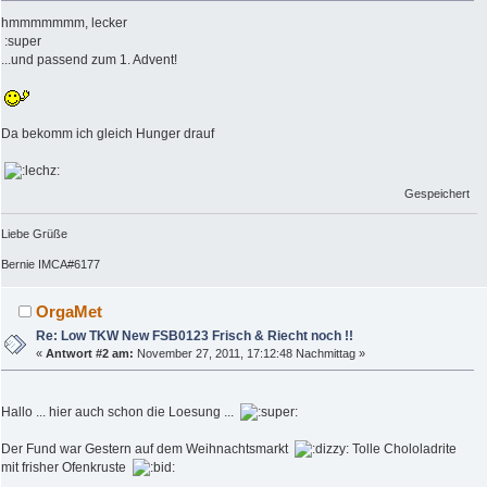
hmmmmmmm, lecker
:super
...und passend zum 1. Advent!
Da bekomm ich gleich Hunger drauf
Gespeichert
Liebe Grüße
Bernie IMCA#6177
OrgaMet
Re: Low TKW New FSB0123 Frisch & Riecht noch !!
«
Antwort #2 am:
November 27, 2011, 17:12:48 Nachmittag »
Hallo ... hier auch schon die Loesung ...
Der Fund war Gestern auf dem Weihnachtsmarkt
Tolle Chololadrite
mit frisher Ofenkruste