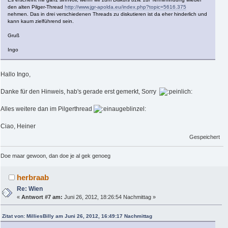
den alten Pilger-Thread
http://www.jgr-apolda.eu/index.php?topic=5616.375
nehmen. Das in drei verschiedenen Threads zu diskutieren ist da eher hinderlich und
kann kaum zielführend sein.
Gruß
Ingo
Hallo Ingo,
Danke für den Hinweis, hab's gerade erst gemerkt, Sorry
Alles weitere dan im Pilgerthread
Ciao, Heiner
Gespeichert
Doe maar gewoon, dan doe je al gek genoeg
herbraab
Re: Wien
«
Antwort #7 am:
Juni 26, 2012, 18:26:54 Nachmittag »
Zitat von: MilliesBilly am Juni 26, 2012, 16:49:17 Nachmittag