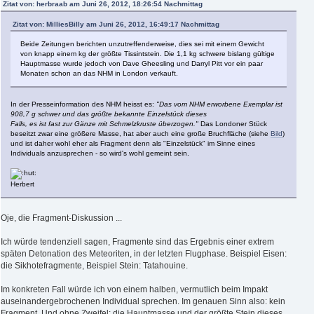
Zitat von: herbraab am Juni 26, 2012, 18:26:54 Nachmittag
Zitat von: MilliesBilly am Juni 26, 2012, 16:49:17 Nachmittag
Beide Zeitungen berichten unzutreffenderweise, dies sei mit einem Gewicht
von knapp einem kg der größte Tissintstein. Die 1,1 kg schwere bislang gültige
Hauptmasse wurde jedoch von Dave Gheesling und Darryl Pitt vor ein paar
Monaten schon an das NHM in London verkauft.
In der Presseinformation des NHM heisst es:
"Das vom NHM erworbene Exemplar ist
908,7 g schwer und das größte bekannte Einzelstück dieses
Falls, es ist fast zur Gänze mit Schmelzkruste überzogen."
Das Londoner Stück
beseitzt zwar eine größere Masse, hat aber auch eine große Bruchfläche (siehe
Bild
)
und ist daher wohl eher als Fragment denn als "Einzelstück" im Sinne eines
Individuals anzusprechen - so wird's wohl gemeint sein.
Herbert
Oje, die Fragment-Diskussion ...
Ich würde tendenziell sagen, Fragmente sind das Ergebnis einer extrem
späten Detonation des Meteoriten, in der letzten Flugphase. Beispiel Eisen:
die Sikhotefragmente, Beispiel Stein: Tatahouine.
Im konkreten Fall würde ich von einem halben, vermutlich beim Impakt
auseinandergebrochenen Individual sprechen. Im genauen Sinn also: kein
Fragment. Und ohne Zweifel: die Hauptmasse und der größte Stein dieses