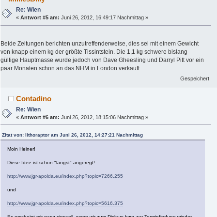
Re: Wien
«
Antwort #5 am:
Juni 26, 2012, 16:49:17 Nachmittag »
Beide Zeitungen berichten unzutreffenderweise, dies sei mit einem Gewicht
von knapp einem kg der größte Tissintstein. Die 1,1 kg schwere bislang
gültige Hauptmasse wurde jedoch von Dave Gheesling und Darryl Pitt vor ein
paar Monaten schon an das NHM in London verkauft.
Gespeichert
Contadino
Re: Wien
«
Antwort #6 am:
Juni 26, 2012, 18:15:06 Nachmittag »
Zitat von: lithoraptor am Juni 26, 2012, 14:27:21 Nachmittag
Moin Heiner!
Diese Idee ist schon "längst" angeregt!
http://www.jgr-apolda.eu/index.php?topic=7266.255
und
http://www.jgr-apolda.eu/index.php?topic=5616.375
Es erscheint mir ganz sinnvoll, wenn wir zum Diskurs bzw. zur Terminfindung wieder