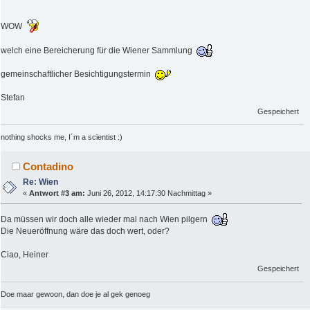
WOW
welch eine Bereicherung für die Wiener Sammlung
gemeinschaftlicher Besichtigungstermin
Stefan
Gespeichert
nothing shocks me, I´m a scientist :)
Contadino
Re: Wien
«
Antwort #3 am:
Juni 26, 2012, 14:17:30 Nachmittag »
Da müssen wir doch alle wieder mal nach Wien pilgern
Die Neueröffnung wäre das doch wert, oder?
Ciao, Heiner
Gespeichert
Doe maar gewoon, dan doe je al gek genoeg