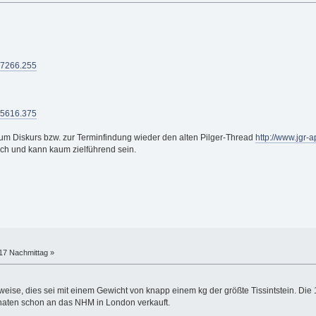
c=7266.255
c=5616.375
zum Diskurs bzw. zur Terminfindung wieder den alten Pilger-Thread
http://www.jgr-
lich und kann kaum zielführend sein.
:17 Nachmittag »
weise, dies sei mit einem Gewicht von knapp einem kg der größte Tissintstein. Di
onaten schon an das NHM in London verkauft.