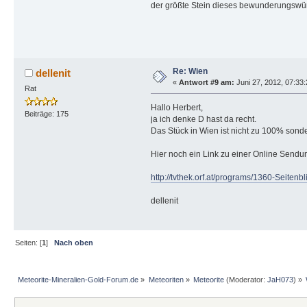
der größte Stein dieses bewunderungswür
Re: Wien
dellenit
«
Antwort #9 am:
Juni 27, 2012, 07:33:
Rat
Hallo Herbert,
Beiträge: 175
ja ich denke D hast da recht.
Das Stück in Wien ist nicht zu 100% sonder
Hier noch ein Link zu einer Online Sendun
http://tvthek.orf.at/programs/1360-Seitenbl
dellenit
Seiten: [
1
]
Nach oben
Meteorite-Mineralien-Gold-Forum.de
»
Meteoriten
»
Meteorite
(Moderator:
JaH073
) »