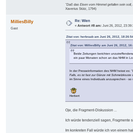
"Daß das Eisen vom Himmel gefallen sein soll, 
Xaverius Stütz, 1794)
Re: Wien
MilliesBilly
«
Antwort #8 am:
Juni 26, 2012, 23:39
Gast
Zitat von: herbraab am Juni 26, 2012, 18:26:5
Zitat von: MilliesBilly am Juni 26, 2012, 1
Beide Zeitungen berichten unzutreffenderwe
ein paar Monaten schon an das NHM in Lo
In der Presseinformation des NHM heisst es:
"
Falls, es ist fast zur Gänze mit Schmelzkruste
im Sinne eines Individuals anzusprechen - so w
Herbert
Oje, die Fragment-Diskussion ...
Ich würde tendenziell sagen, Fragmente si
Im konkreten Fall würde ich von einem h