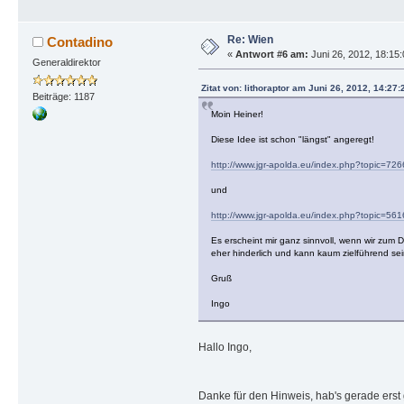
Re: Wien
Contadino
«
Antwort #6 am:
Juni 26, 2012, 18:15
Generaldirektor
Zitat von: lithoraptor am Juni 26, 2012, 14:27
Beiträge: 1187
Moin Heiner!
Diese Idee ist schon "längst" angeregt!
http://www.jgr-apolda.eu/index.php?topic=72
und
http://www.jgr-apolda.eu/index.php?topic=56
Es erscheint mir ganz sinnvoll, wenn wir zum 
eher hinderlich und kann kaum zielführend sei
Gruß
Ingo
Hallo Ingo,
Danke für den Hinweis, hab's gerade erst