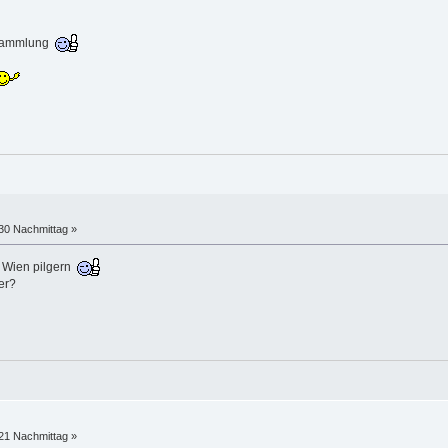
r Sammlung
:30 Nachmittag »
h Wien pilgern
er?
:21 Nachmittag »