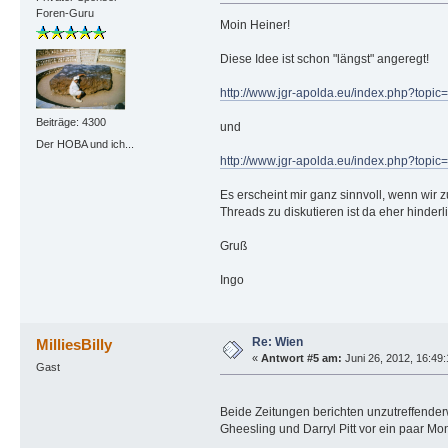
Foren-Guru
Moin Heiner!
Diese Idee ist schon "längst" angeregt!
http://www.jgr-apolda.eu/index.php?topi
Beiträge: 4300
und
Der HOBA und ich...
http://www.jgr-apolda.eu/index.php?topi
Es erscheint mir ganz sinnvoll, wenn wir 
Threads zu diskutieren ist da eher hinder
Gruß
Ingo
Re: Wien
MilliesBilly
«
Antwort #5 am:
Juni 26, 2012, 16:49
Gast
Beide Zeitungen berichten unzutreffender
Gheesling und Darryl Pitt vor ein paar M