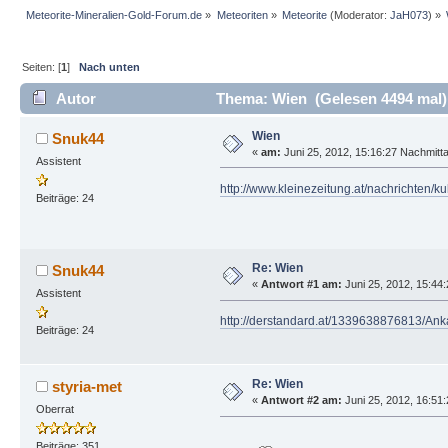
Meteorite-Mineralien-Gold-Forum.de
»
Meteoriten
»
Meteorite
(Moderator:
JaH073
) »
Seiten: [
1
]
Nach unten
Autor
Thema: Wien (Gelesen 4494 mal)
Wien
Snuk44
«
am:
Juni 25, 2012, 15:16:27 Nachmitt
Assistent
http://www.kleinezeitung.at/nachrichten/
Beiträge: 24
Re: Wien
Snuk44
«
Antwort #1 am:
Juni 25, 2012, 15:44
Assistent
http://derstandard.at/1339638876813/Ank
Beiträge: 24
Re: Wien
styria-met
«
Antwort #2 am:
Juni 25, 2012, 16:51
Oberrat
Beiträge: 351