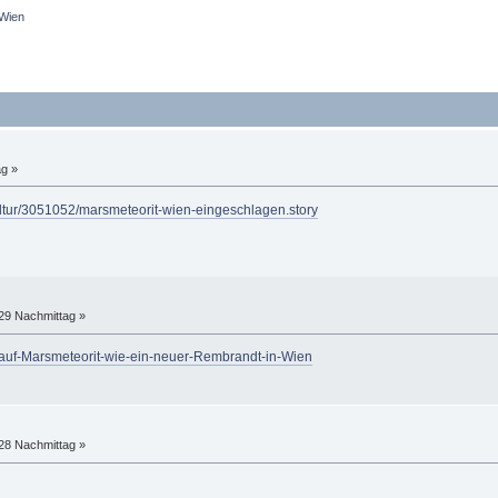
Wien
ag »
kultur/3051052/marsmeteorit-wien-eingeschlagen.story
:29 Nachmittag »
auf-Marsmeteorit-wie-ein-neuer-Rembrandt-in-Wien
:28 Nachmittag »