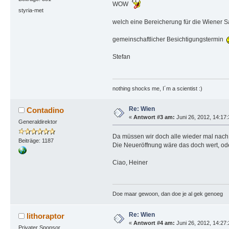
WOW
styria-met
welch eine Bereicherung für die Wiene
gemeinschaftlicher Besichtigungstermin
Stefan
nothing shocks me, I´m a scientist :)
Re: Wien
Contadino
«
Antwort #3 am:
Juni 26, 2012, 14:17
Generaldirektor
Da müssen wir doch alle wieder mal nac
Beiträge: 1187
Die Neueröffnung wäre das doch wert, od
Ciao, Heiner
Doe maar gewoon, dan doe je al gek genoeg
Re: Wien
lithoraptor
«
Antwort #4 am:
Juni 26, 2012, 14:27
Privater Sponsor