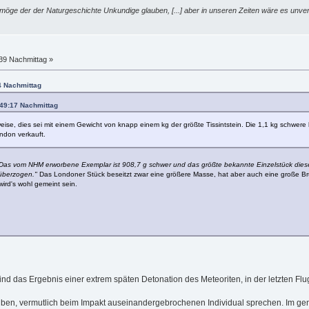
möge der der Naturgeschichte Unkundige glauben, [...] aber in unseren Zeiten wäre es unver
:39 Nachmittag »
4 Nachmittag
6:49:17 Nachmittag
ise, dies sei mit einem Gewicht von knapp einem kg der größte Tissintstein. Die 1,1 kg schwere
ndon verkauft.
Das vom NHM erworbene Exemplar ist 908,7 g schwer und das größte bekannte Einzelstück dies
 überzogen."
Das Londoner Stück beseitzt zwar eine größere Masse, hat aber auch eine große Br
ird's wohl gemeint sein.
nd das Ergebnis einer extrem späten Detonation des Meteoriten, in der letzten Flug
alben, vermutlich beim Impakt auseinandergebrochenen Individual sprechen. Im ge