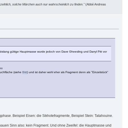
zeihlich, solche Märchen auch nur wahrscheinlich zu finden."
(Abbé Andreas
 bislang gültige Hauptmasse wurde jedoch von Dave Gheesling und Darryl Pitt vor
es
uchfläche (siehe
Bild
) und ist daher wohl eher als Fragment denn als "Einzelstück"
phase. Beispiel Eisen: die Sikhotefragmente, Beispiel Stein: Tatahouine.
nauen Sinn also: kein Fragment. Und ohne Zweifel: die Hauptmasse und