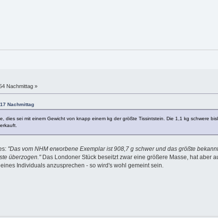
:54 Nachmittag »
9:17 Nachmittag
, dies sei mit einem Gewicht von knapp einem kg der größte Tissintstein. Die 1,1 kg schwere bi
rkauft.
es:
"Das vom NHM erworbene Exemplar ist 908,7 g schwer und das größte bekannt
uste überzogen."
Das Londoner Stück beseitzt zwar eine größere Masse, hat aber a
eines Individuals anzusprechen - so wird's wohl gemeint sein.