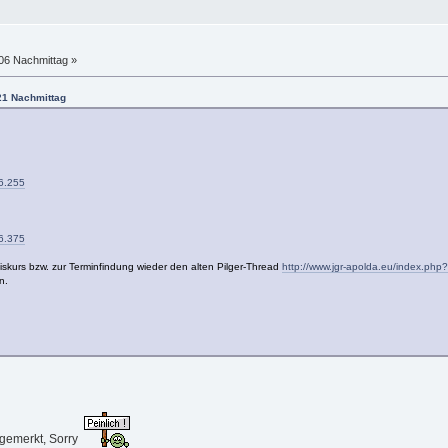
:06 Nachmittag »
:21 Nachmittag
66.255
16.375
Diskurs bzw. zur Terminfindung wieder den alten Pilger-Thread
http://www.jgr-apolda.eu/index.php
n.
 gemerkt, Sorry