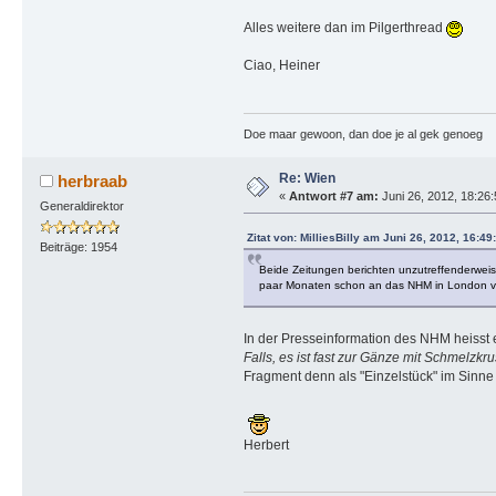
Alles weitere dan im Pilgerthread
Ciao, Heiner
Doe maar gewoon, dan doe je al gek genoeg
Re: Wien
herbraab
«
Antwort #7 am:
Juni 26, 2012, 18:26
Generaldirektor
Zitat von: MilliesBilly am Juni 26, 2012, 16:4
Beiträge: 1954
Beide Zeitungen berichten unzutreffenderweise
paar Monaten schon an das NHM in London ve
In der Presseinformation des NHM heisst 
Falls, es ist fast zur Gänze mit Schmelzkr
Fragment denn als "Einzelstück" im Sinne 
Herbert