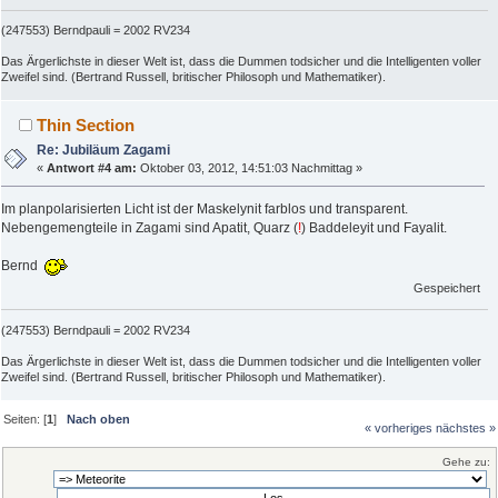
(247553) Berndpauli = 2002 RV234
Das Ärgerlichste in dieser Welt ist, dass die Dummen todsicher und die Intelligenten voller
Zweifel sind. (Bertrand Russell, britischer Philosoph und Mathematiker).
Thin Section
Re: Jubiläum Zagami
«
Antwort #4 am:
Oktober 03, 2012, 14:51:03 Nachmittag »
Im planpolarisierten Licht ist der Maskelynit farblos und transparent.
Nebengemengteile in Zagami sind Apatit, Quarz (
!
) Baddeleyit und Fayalit.
Bernd
Gespeichert
(247553) Berndpauli = 2002 RV234
Das Ärgerlichste in dieser Welt ist, dass die Dummen todsicher und die Intelligenten voller
Zweifel sind. (Bertrand Russell, britischer Philosoph und Mathematiker).
Seiten: [
1
]
Nach oben
« vorheriges
nächstes »
Gehe zu: