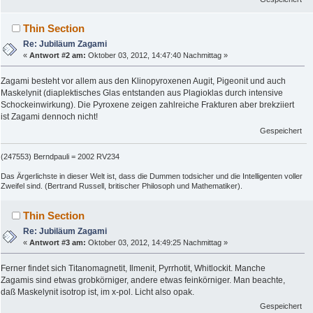
Thin Section
Re: Jubiläum Zagami
«
Antwort #2 am:
Oktober 03, 2012, 14:47:40 Nachmittag »
Zagami besteht vor allem aus den Klinopyroxenen Augit, Pigeonit und auch
Maskelynit (diaplektisches Glas entstanden aus Plagioklas durch intensive
Schockeinwirkung). Die Pyroxene zeigen zahlreiche Frakturen aber brekziiert
ist Zagami dennoch nicht!
Gespeichert
(247553) Berndpauli = 2002 RV234
Das Ärgerlichste in dieser Welt ist, dass die Dummen todsicher und die Intelligenten voller
Zweifel sind. (Bertrand Russell, britischer Philosoph und Mathematiker).
Thin Section
Re: Jubiläum Zagami
«
Antwort #3 am:
Oktober 03, 2012, 14:49:25 Nachmittag »
Ferner findet sich Titanomagnetit, Ilmenit, Pyrrhotit, Whitlockit. Manche
Zagamis sind etwas grobkörniger, andere etwas feinkörniger. Man beachte,
daß Maskelynit isotrop ist, im x-pol. Licht also opak.
Gespeichert