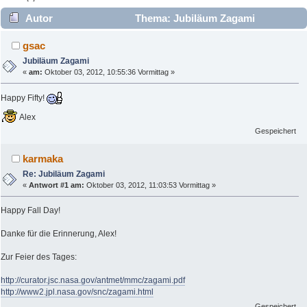
Autor
Thema: Jubiläum Zagami
(Gelesen 2842 mal)
gsac
Jubiläum Zagami
«
am:
Oktober 03, 2012, 10:55:36 Vormittag »
Happy Fifty!
Alex
Gespeichert
karmaka
Re: Jubiläum Zagami
«
Antwort #1 am:
Oktober 03, 2012, 11:03:53 Vormittag »
Happy Fall Day!
Danke für die Erinnerung, Alex!
Zur Feier des Tages:
http://curator.jsc.nasa.gov/antmet/mmc/zagami.pdf
http://www2.jpl.nasa.gov/snc/zagami.html
Gespeichert