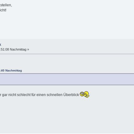
tellen,
cht!
k
:51:08 Nachmittag »
2:40 Nachmittag
r gar nicht schlecht für einen schnellen Überblick
: