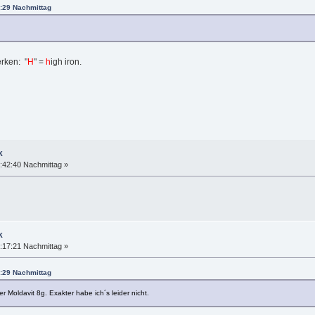
8:29 Nachmittag
rken: "
H
" =
h
igh iron.
k
:42:40 Nachmittag »
k
:17:21 Nachmittag »
8:29 Nachmittag
 Moldavit 8g. Exakter habe ich´s leider nicht.