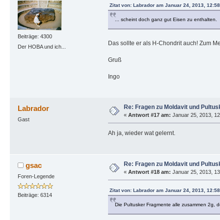
Zitat von: Labrador am Januar 24, 2013, 12:5
... scheint doch ganz gut Eisen zu enthalten.
Beiträge: 4300
Das sollte er als H-Chondrit auch! Zum Me
Der HOBA und ich...
Gruß
Ingo
Re: Fragen zu Moldavit und Pultus
Labrador
«
Antwort #17 am:
Januar 25, 2013, 12
Gast
Ah ja, wieder wat gelernt.
Re: Fragen zu Moldavit und Pultus
gsac
«
Antwort #18 am:
Januar 25, 2013, 13
Foren-Legende
Zitat von: Labrador am Januar 24, 2013, 12:5
Beiträge: 6314
Die Pultusker Fragmente alle zusammen 2g, der