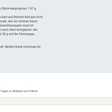
 Stück wiegt genau 7.87 g.
 kam auf Deinem Bild gar nicht
ruste, wie sie schöner kaum
ne Gewichtsangabe muß ich
-)) nach oben korrigieren: die
 1.56 g auf die Feinwaage,
ebst! Besten Dank nochmals für
Fragen zu Moldavit und Pultusk