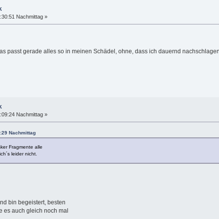
k
:30:51 Nachmittag »
Das passt gerade alles so in meinen Schädel, ohne, dass ich dauernd nachschlagen 
k
:09:24 Nachmittag »
8:29 Nachmittag
sker Fragmente alle
h´s leider nicht.
d bin begeistert, besten
e es auch gleich noch mal