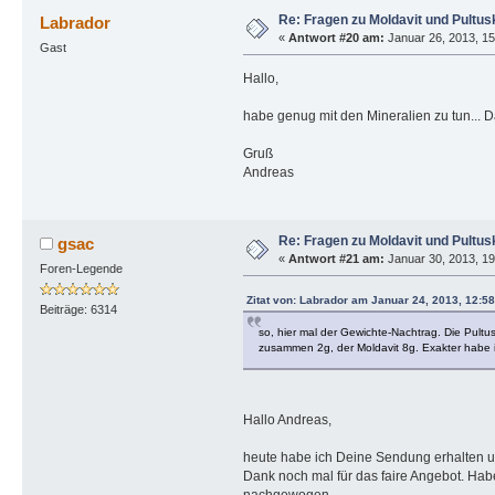
Re: Fragen zu Moldavit und Pultus
Labrador
«
Antwort #20 am:
Januar 26, 2013, 15
Gast
Hallo,
habe genug mit den Mineralien zu tun... 
Gruß
Andreas
Re: Fragen zu Moldavit und Pultus
gsac
«
Antwort #21 am:
Januar 30, 2013, 19
Foren-Legende
Zitat von: Labrador am Januar 24, 2013, 12:5
Beiträge: 6314
so, hier mal der Gewichte-Nachtrag. Die Pultu
zusammen 2g, der Moldavit 8g. Exakter habe ic
Hallo Andreas,
heute habe ich Deine Sendung erhalten un
Dank noch mal für das faire Angebot. Hab
nachgewogen.