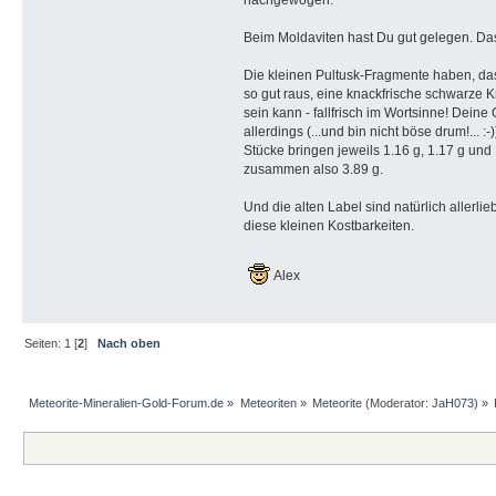
Beim Moldaviten hast Du gut gelegen. Das
Die kleinen Pultusk-Fragmente haben, das
so gut raus, eine knackfrische schwarze K
sein kann - fallfrisch im Wortsinne! Dei
allerdings (...und bin nicht böse drum!... :
Stücke bringen jeweils 1.16 g, 1.17 g und
zusammen also 3.89 g.
Und die alten Label sind natürlich allerli
diese kleinen Kostbarkeiten.
Alex
Seiten:
1
[
2
]
Nach oben
Meteorite-Mineralien-Gold-Forum.de
»
Meteoriten
»
Meteorite
(Moderator:
JaH073
) »