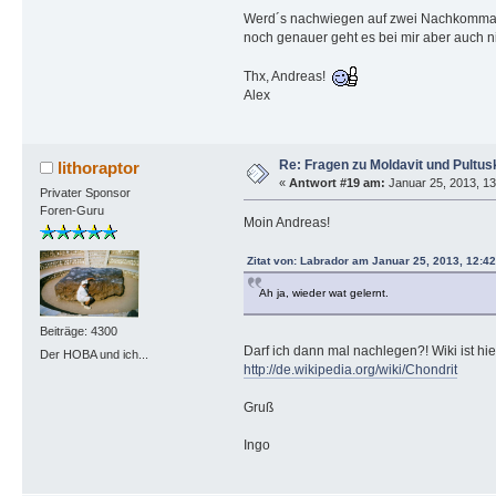
Werd´s nachwiegen auf zwei Nachkommas
noch genauer geht es bei mir aber auch ni
Thx, Andreas!
Alex
Re: Fragen zu Moldavit und Pultus
lithoraptor
«
Antwort #19 am:
Januar 25, 2013, 13
Privater Sponsor
Foren-Guru
Moin Andreas!
Zitat von: Labrador am Januar 25, 2013, 12:4
Ah ja, wieder wat gelernt.
Beiträge: 4300
Darf ich dann mal nachlegen?! Wiki ist hie
Der HOBA und ich...
http://de.wikipedia.org/wiki/Chondrit
Gruß
Ingo