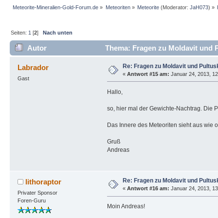
Meteorite-Mineralien-Gold-Forum.de
»
Meteoriten
»
Meteorite
(Moderator:
JaH073
) »
Seiten:
1
[
2
]
Nach unten
Autor
Thema: Fragen zu Moldavit und P
Re: Fragen zu Moldavit und Pultus
Labrador
«
Antwort #15 am:
Januar 24, 2013, 12
Gast
Hallo,
so, hier mal der Gewichte-Nachtrag. Die P
Das Innere des Meteoriten sieht aus wie ob
Gruß
Andreas
Re: Fragen zu Moldavit und Pultus
lithoraptor
«
Antwort #16 am:
Januar 24, 2013, 13
Privater Sponsor
Foren-Guru
Moin Andreas!