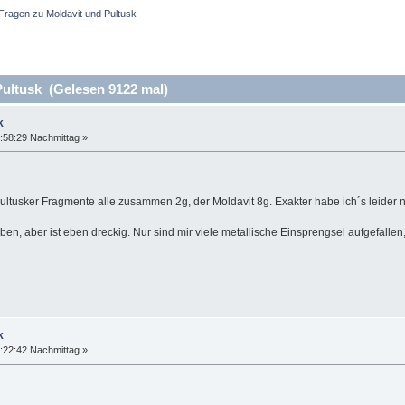
Fragen zu Moldavit und Pultusk
ultusk (Gelesen 9122 mal)
k
:58:29 Nachmittag »
ultusker Fragmente alle zusammen 2g, der Moldavit 8g. Exakter habe ich´s leider n
en, aber ist eben dreckig. Nur sind mir viele metallische Einsprengsel aufgefallen
k
:22:42 Nachmittag »