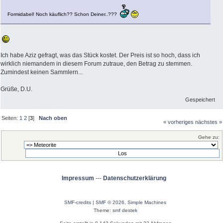
Formidabel! Noch käuflich?? Schon Deiner..???
Ich habe Aziz gefragt, was das Stück kostet. Der Preis ist so hoch, dass ich
wirklich niemandem in diesem Forum zutraue, den Betrag zu stemmen.
Zumindest keinen Sammlern...
Grüße, D.U.
Gespeichert
Seiten:
1
2
[
3
]
Nach oben
« vorheriges
nächstes »
Gehe zu:
Impressum
---
Datenschutzerklärung
SMF-credits
|
SMF © 2026
,
Simple Machines
Theme:
smf destek