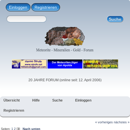
Einloggen
Registrieren
20 JAHRE FORUM (online seit: 12. April 2006)
Übersicht
Hilfe
Suche
Einloggen
Registrieren
« vorheriges
nächstes »
Seiten:
1
2
[
3
]
Nach unten