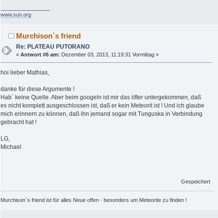
_________________
www.sun.org
Murchison´s friend
Re: PLATEAU PUTORANO
«
Antwort #6 am:
Dezember 03, 2013, 11:19:31 Vormittag »
hoi lieber Mathias,
danke für diese Argumente !
Hab` keine Quelle. Aber beim googeln ist mir das öfter untergekommen, daß
es nicht komplett ausgeschlossen ist, daß er kein Meteorit ist ! Und ich glaube
mich erinnern zu können, daß ihn jemand sogar mit Tunguska in Verbindung
gebracht hat !
LG,
Michael
Gespeichert
Murchison`s friend ist für alles Neue offen - besonders um Meteorite zu finden !