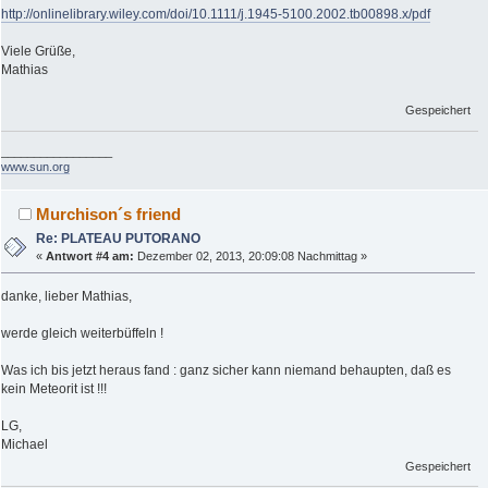
http://onlinelibrary.wiley.com/doi/10.1111/j.1945-5100.2002.tb00898.x/pdf
Viele Grüße,
Mathias
Gespeichert
_________________
www.sun.org
Murchison´s friend
Re: PLATEAU PUTORANO
«
Antwort #4 am:
Dezember 02, 2013, 20:09:08 Nachmittag »
danke, lieber Mathias,
werde gleich weiterbüffeln !
Was ich bis jetzt heraus fand : ganz sicher kann niemand behaupten, daß es
kein Meteorit ist !!!
LG,
Michael
Gespeichert