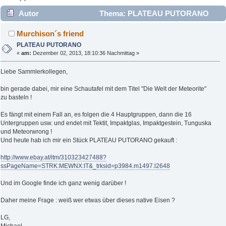
Autor
Thema: PLATEAU PUTORANO
(Gelesen 4796 mal)
Murchison´s friend
PLATEAU PUTORANO
«
am:
Dezember 02, 2013, 18:10:36 Nachmittag »
Liebe Sammlerkollegen,
bin gerade dabei, mir eine Schautafel mit dem Titel "Die Welt der Meteorite"
zu basteln !
Es fängt mit einem Fall an, es folgen die 4 Hauptgruppen, dann die 16
Untergruppen usw. und endet mit Tektit, Impaktglas, Impaktgestein, Tunguska
und Meteorwrong !
Und heute hab ich mir ein Stück PLATEAU PUTORANO gekauft :
http://www.ebay.at/itm/310323427488?
ssPageName=STRK:MEWNX:IT&_trksid=p3984.m1497.l2648
Und im Google finde ich ganz wenig darüber !
Daher meine Frage : weiß wer etwas über dieses native Eisen ?
LG,