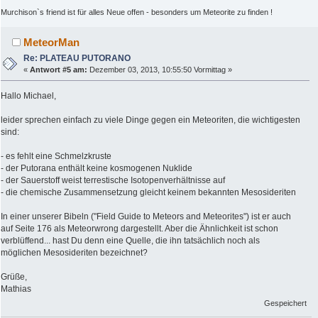
Murchison`s friend ist für alles Neue offen - besonders um Meteorite zu finden !
MeteorMan
Re: PLATEAU PUTORANO
«
Antwort #5 am:
Dezember 03, 2013, 10:55:50 Vormittag »
Hallo Michael,
leider sprechen einfach zu viele Dinge gegen ein Meteoriten, die wichtigesten
sind:
- es fehlt eine Schmelzkruste
- der Putorana enthält keine kosmogenen Nuklide
- der Sauerstoff weist terrestische Isotopenverhältnisse auf
- die chemische Zusammensetzung gleicht keinem bekannten Mesosideriten
In einer unserer Bibeln ("Field Guide to Meteors and Meteorites") ist er auch
auf Seite 176 als Meteorwrong dargestellt. Aber die Ähnlichkeit ist schon
verblüffend... hast Du denn eine Quelle, die ihn tatsächlich noch als
möglichen Mesosideriten bezeichnet?
Grüße,
Mathias
Gespeichert