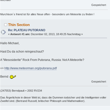
Michael
Gespeichert
Murchison`s friend ist für alles Neue offen - besonders um Meteorite zu finden !
Thin Section
Re: PLATEAU PUTORANO
«
Antwort #1 am:
Dezember 02, 2013, 18:49:25 Nachmittag »
Hallo Michael,
Hast Du da schon reingeschaut?
A "Mesosiderite" Rock From Putorana, Russia: Not A Meteorite?
=>
http://www.meteorman.org/putorana.pdf
Bernd
Gespeichert
(247553) Berndpauli = 2002 RV234
Das Ärgerlichste in dieser Welt ist, dass die Dummen todsicher und die Intelligenten voller
Zweifel sind. (Bertrand Russell, britischer Philosoph und Mathematiker).