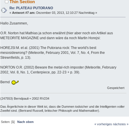
Thin Section
Re: PLATEAU PUTORANO
«
Antwort #7 am:
Dezember 03, 2013, 12:10:27 Nachmittag »
Hallo Zusammen,
O.R. Norton hat Mathias ja schon erwähnt (hier aber noch ein Artikel aus
METEORITE MAGAZINE und dann wäre da noch Martin Horejsi:
HOREJSI M. et al. (2001) The Putorana rock: The world's best
mesosidewrong? (Meteorite, February 2001, Vol. 7, No. 4, From the
Strewnfields, p. 13).
NORTON O.R. (2002) Beware the metal-rich imposter (Meteorite, February
2002, Vol. 8, No. 1, Centerpiece, pp. 22-23 + p. 39).
Bernd
Gespeichert
(247553) Berndpauli = 2002 RV234
Das Ärgerlichste in dieser Welt ist, dass die Dummen todsicher und die Intelligenten voller
Zweifel sind. (Bertrand Russell, britischer Philosoph und Mathematiker).
Seiten: [
1
]
Nach oben
« vorheriges
nächstes »