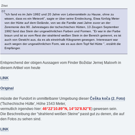
Zitat
"Ich fand es im Jahr 1992 und 20 Jahre von Lebensmitteln zu Hause, ohne zu
wissen, dass es ein Meteorit", sagte er über seine Entdeckung. Etwa fünfzig Meter
von der Hütte auf dem Gelände, von wo die Familie zwei Jahre zuvor an der
Zeremonie des 90. Jahrestages der tschechischen Hütten, 13 Zeugen September
1992 fand das Stein der ungewöhnlichen Farben und Formen. "Er war in der Farbe
braun und ist so vom Rest der strahlend weißen Stein in der Bereich getrennt, es ist
auch von Gewicht aus, da es als eineinhalb Kilogramm gewogen. Interessant war
auch wegen der ungewöhnlichen Form, wie es aus dem Topf fiel Hütte ", erzählt die
Empfänger.
Entsprechend der obigen Aussagen vom Finder Božidar Jernej Malovrh in
diesem Artikel von heute
LINK
Original
müsste der Fundort in unmittelbarer Umgebung dieser
Češka koča
(2. Foto)
('Tschechische Hütte', Höhe 1543 Meter,
vermutlich irgendwo hier:
46°22'10.89"N, 14°32'8.92"E
) gewesen sein.
Die Beschreibung der "strahlend weißen Steine" passt gut zu denen, die auf
den Fotos zu sehen sind.
LINK