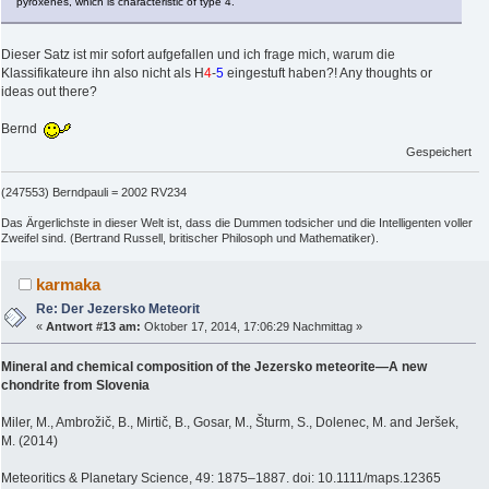
pyroxenes, which is characteristic of type 4.
Dieser Satz ist mir sofort aufgefallen und ich frage mich, warum die
Klassifikateure ihn also nicht als H
4
-
5
eingestuft haben?! Any thoughts or
ideas out there?
Bernd
Gespeichert
(247553) Berndpauli = 2002 RV234
Das Ärgerlichste in dieser Welt ist, dass die Dummen todsicher und die Intelligenten voller
Zweifel sind. (Bertrand Russell, britischer Philosoph und Mathematiker).
karmaka
Re: Der Jezersko Meteorit
«
Antwort #13 am:
Oktober 17, 2014, 17:06:29 Nachmittag »
Mineral and chemical composition of the Jezersko meteorite—A new
chondrite from Slovenia
Miler, M., Ambrožič, B., Mirtič, B., Gosar, M., Šturm, S., Dolenec, M. and Jeršek,
M. (2014)
Meteoritics & Planetary Science, 49: 1875–1887. doi: 10.1111/maps.12365