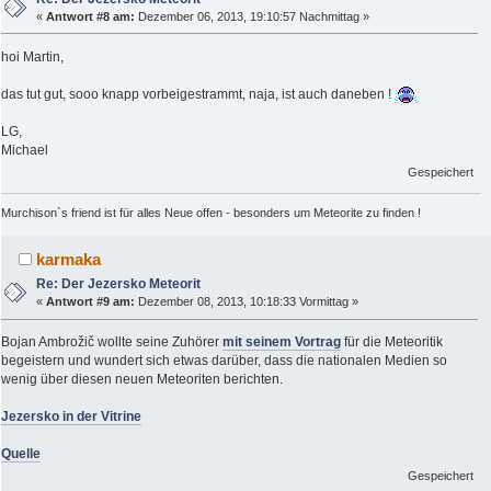
«
Antwort #8 am:
Dezember 06, 2013, 19:10:57 Nachmittag »
hoi Martin,
das tut gut, sooo knapp vorbeigestrammt, naja, ist auch daneben !
LG,
Michael
Gespeichert
Murchison`s friend ist für alles Neue offen - besonders um Meteorite zu finden !
karmaka
Re: Der Jezersko Meteorit
«
Antwort #9 am:
Dezember 08, 2013, 10:18:33 Vormittag »
Bojan Ambrožič wollte seine Zuhörer
mit seinem Vortrag
für die Meteoritik
begeistern und wundert sich etwas darüber, dass die nationalen Medien so
wenig über diesen neuen Meteoriten berichten.
Jezersko in der Vitrine
Quelle
Gespeichert