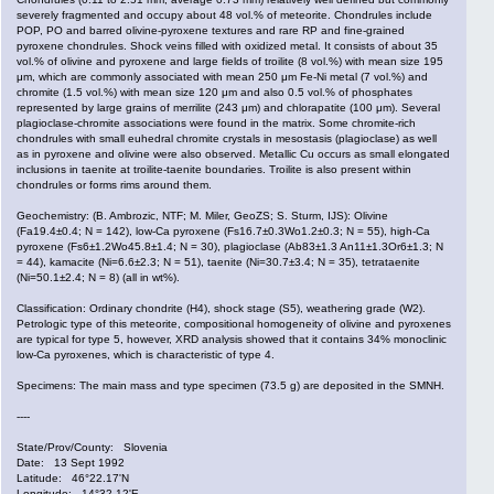
severely fragmented and occupy about 48 vol.% of meteorite. Chondrules include
POP, PO and barred olivine-pyroxene textures and rare RP and fine-grained
pyroxene chondrules. Shock veins filled with oxidized metal. It consists of about 35
vol.% of olivine and pyroxene and large fields of troilite (8 vol.%) with mean size 195
μm, which are commonly associated with mean 250 μm Fe-Ni metal (7 vol.%) and
chromite (1.5 vol.%) with mean size 120 μm and also 0.5 vol.% of phosphates
represented by large grains of merrilite (243 μm) and chlorapatite (100 μm). Several
plagioclase-chromite associations were found in the matrix. Some chromite-rich
chondrules with small euhedral chromite crystals in mesostasis (plagioclase) as well
as in pyroxene and olivine were also observed. Metallic Cu occurs as small elongated
inclusions in taenite at troilite-taenite boundaries. Troilite is also present within
chondrules or forms rims around them.
Geochemistry: (B. Ambrozic, NTF; M. Miler, GeoZS; S. Sturm, IJS): Olivine
(Fa19.4±0.4; N = 142), low-Ca pyroxene (Fs16.7±0.3Wo1.2±0.3; N = 55), high-Ca
pyroxene (Fs6±1.2Wo45.8±1.4; N = 30), plagioclase (Ab83±1.3 An11±1.3Or6±1.3; N
= 44), kamacite (Ni=6.6±2.3; N = 51), taenite (Ni=30.7±3.4; N = 35), tetrataenite
(Ni=50.1±2.4; N = 8) (all in wt%).
Classification: Ordinary chondrite (H4), shock stage (S5), weathering grade (W2).
Petrologic type of this meteorite, compositional homogeneity of olivine and pyroxenes
are typical for type 5, however, XRD analysis showed that it contains 34% monoclinic
low-Ca pyroxenes, which is characteristic of type 4.
Specimens: The main mass and type specimen (73.5 g) are deposited in the SMNH.
----
State/Prov/County: Slovenia
Date: 13 Sept 1992
Latitude: 46°22.17'N
Longitude: 14°32.12'E