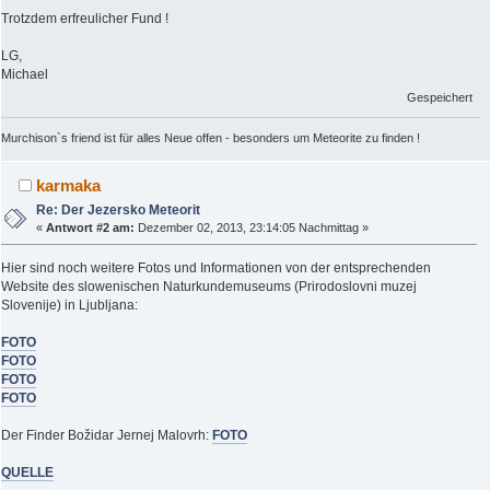
Trotzdem erfreulicher Fund !
LG,
Michael
Gespeichert
Murchison`s friend ist für alles Neue offen - besonders um Meteorite zu finden !
karmaka
Re: Der Jezersko Meteorit
«
Antwort #2 am:
Dezember 02, 2013, 23:14:05 Nachmittag »
Hier sind noch weitere Fotos und Informationen von der entsprechenden
Website des slowenischen Naturkundemuseums (Prirodoslovni muzej
Slovenije) in Ljubljana:
FOTO
FOTO
FOTO
FOTO
Der Finder Božidar Jernej Malovrh:
FOTO
QUELLE