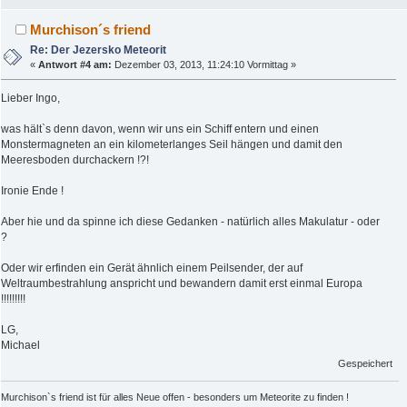
Murchison´s friend
Re: Der Jezersko Meteorit
«
Antwort #4 am:
Dezember 03, 2013, 11:24:10 Vormittag »
Lieber Ingo,
was hält`s denn davon, wenn wir uns ein Schiff entern und einen
Monstermagneten an ein kilometerlanges Seil hängen und damit den
Meeresboden durchackern !?!
Ironie Ende !
Aber hie und da spinne ich diese Gedanken - natürlich alles Makulatur - oder
?
Oder wir erfinden ein Gerät ähnlich einem Peilsender, der auf
Weltraumbestrahlung anspricht und bewandern damit erst einmal Europa
!!!!!!!!!
LG,
Michael
Gespeichert
Murchison`s friend ist für alles Neue offen - besonders um Meteorite zu finden !