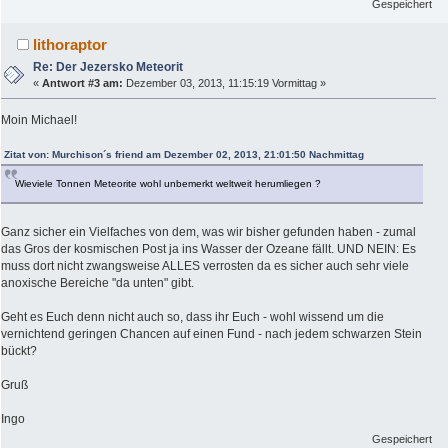
Gespeichert
lithoraptor
Re: Der Jezersko Meteorit
«
Antwort #3 am:
Dezember 03, 2013, 11:15:19 Vormittag »
Moin Michael!
Zitat von: Murchison´s friend am Dezember 02, 2013, 21:01:50 Nachmittag
Wieviele Tonnen Meteorite wohl unbemerkt weltweit herumliegen ?
Ganz sicher ein Vielfaches von dem, was wir bisher gefunden haben - zumal
das Gros der kosmischen Post ja ins Wasser der Ozeane fällt. UND NEIN: Es
muss dort nicht zwangsweise ALLES verrosten da es sicher auch sehr viele
anoxische Bereiche "da unten" gibt.
Geht es Euch denn nicht auch so, dass ihr Euch - wohl wissend um die
vernichtend geringen Chancen auf einen Fund - nach jedem schwarzen Stein
bückt?
Gruß
Ingo
Gespeichert