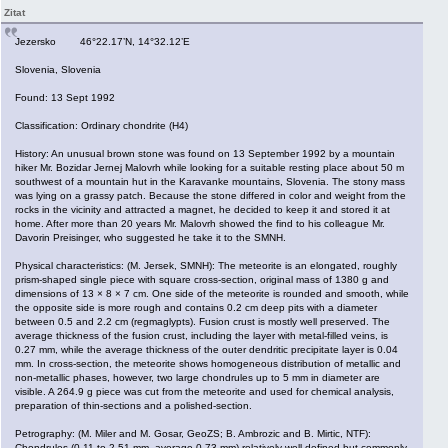
Zitat
Jezersko 46°22.17’N, 14°32.12’E
Slovenia, Slovenia
Found: 13 Sept 1992
Classification: Ordinary chondrite (H4)
History: An unusual brown stone was found on 13 September 1992 by a mountain
hiker Mr. Bozidar Jernej Malovrh while looking for a suitable resting place about 50 m
southwest of a mountain hut in the Karavanke mountains, Slovenia. The stony mass
was lying on a grassy patch. Because the stone differed in color and weight from the
rocks in the vicinity and attracted a magnet, he decided to keep it and stored it at
home. After more than 20 years Mr. Malovrh showed the find to his colleague Mr.
Davorin Preisinger, who suggested he take it to the SMNH.
Physical characteristics: (M. Jersek, SMNH): The meteorite is an elongated, roughly
prism-shaped single piece with square cross-section, original mass of 1380 g and
dimensions of 13 × 8 × 7 cm. One side of the meteorite is rounded and smooth, while
the opposite side is more rough and contains 0.2 cm deep pits with a diameter
between 0.5 and 2.2 cm (regmaglypts). Fusion crust is mostly well preserved. The
average thickness of the fusion crust, including the layer with metal-filled veins, is
0.27 mm, while the average thickness of the outer dendritic precipitate layer is 0.04
mm. In cross-section, the meteorite shows homogeneous distribution of metallic and
non-metallic phases, however, two large chondrules up to 5 mm in diameter are
visible. A 264.9 g piece was cut from the meteorite and used for chemical analysis,
preparation of thin-sections and a polished-section.
Petrography: (M. Miler and M. Gosar, GeoZS; B. Ambrozic and B. Mirtic, NTF):
Chondrules (0.11 to 2.51 mm, average 0.73 mm) relatively well defined but commonly