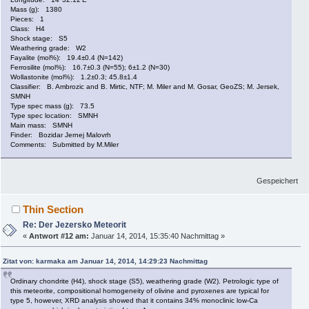
Mass (g): 1380
Pieces: 1
Class: H4
Shock stage: S5
Weathering grade: W2
Fayalite (mol%): 19.4±0.4 (N=142)
Ferrosilite (mol%): 16.7±0.3 (N=55); 6±1.2 (N=30)
Wollastonite (mol%): 1.2±0.3; 45.8±1.4
Classifier: B. Ambrozic and B. Mirtic, NTF; M. Miler and M. Gosar, GeoZS; M. Jersek,
SMNH
Type spec mass (g): 73.5
Type spec location: SMNH
Main mass: SMNH
Finder: Bozidar Jernej Malovrh
Comments: Submitted by M.Miler
Gespeichert
Thin Section
Re: Der Jezersko Meteorit
«
Antwort #12 am:
Januar 14, 2014, 15:35:40 Nachmittag »
Zitat von: karmaka am Januar 14, 2014, 14:29:23 Nachmittag
Ordinary chondrite (H4), shock stage (S5), weathering grade (W2). Petrologic type of
this meteorite, compositional homogeneity of olivine and pyroxenes are typical for
type 5, however, XRD analysis showed that it contains 34% monoclinic low-Ca