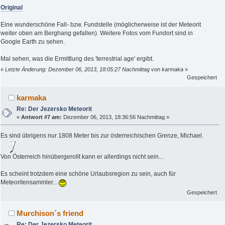
Original
Eine wunderschöne Fall- bzw. Fundstelle (möglicherweise ist der Meteorit
weiter oben am Berghang gefallen). Weitere Fotos vom Fundort sind in
Google Earth zu sehen.
Mal sehen, was die Ermittlung des 'terrestrial age' ergibt.
«
Letzte Änderung: Dezember 06, 2013, 18:05:27 Nachmittag von karmaka
»
Gespeichert
karmaka
Re: Der Jezersko Meteorit
«
Antwort #7 am:
Dezember 06, 2013, 18:36:56 Nachmittag »
Es sind übrigens nur 1808 Meter bis zur österreichischen Grenze, Michael.
Von Österreich hinübergerollt kann er allerdings nicht sein...
Es scheint trotzdem eine schöne Urlaubsregion zu sein, auch für
Meteoritensammler...
Gespeichert
Murchison´s friend
Re: Der Jezersko Meteorit