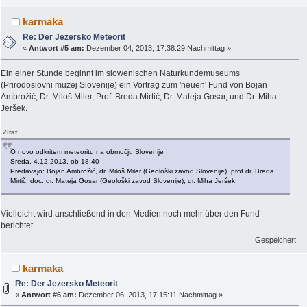
karmaka
Re: Der Jezersko Meteorit
«
Antwort #5 am:
Dezember 04, 2013, 17:38:29 Nachmittag »
Ein einer Stunde beginnt im slowenischen Naturkundemuseums
(Prirodoslovni muzej Slovenije) ein Vortrag zum 'neuen' Fund von Bojan
Ambrožič, Dr. Miloš Miler, Prof. Breda Mirtič, Dr. Mateja Gosar, und Dr. Miha
Jeršek.
Zitat
O novo odkritem meteoritu na območju Slovenije
Sreda, 4.12.2013, ob 18.40
Predavajo: Bojan Ambrožič, dr. Miloš Miler (Geološki zavod Slovenije), prof.dr. Breda
Mirtič, doc. dr. Mateja Gosar (Geološki zavod Slovenije), dr. Miha Jeršek.
Vielleicht wird anschließend in den Medien noch mehr über den Fund
berichtet.
Gespeichert
karmaka
Re: Der Jezersko Meteorit
«
Antwort #6 am:
Dezember 06, 2013, 17:15:11 Nachmittag »