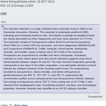
Article first published online: 16 OCT 2014
DOI: 10.1111/maps.12365
LINK
Zitat
The Jezersko meteorite is a newly confirmed stony meteorite found in 1992 in the
Karavanke mountains, Slovenia. The meteorite is moderately weathered (W2),
indicating short terrestrial residence time. Chondrules in partially recrystallized matrix
are clearly discernible but often fragmented and have mean diameter of 0.73 mm.
The meteorite consists of homogeneous olivine (Fa19.4) and low-Ca pyroxenes
(Fs16.7Wo1.2), of which 34% are monoclinic, and minor plagioclase (Ab83An11Or6)
and Ca-pyroxene (Fs6Wo45.8). Troilite, kamacite, zoned taenite, tetrataenite,
chromite, and metallic copper comprise about 16.5 vol% of the meteorite.
Phosphates are represented by merrillite and minor chlorapatite. Undulatory
extinction in some olivine grains and other shock indicators suggests weak shock
metamorphism between stages S2 and S3. The bulk chemical composition generally
corresponds to the mean H chondrite composition. Low siderophile element contents
indicate the oxidized character of the Jezersko parent body. The temperatures
recorded by two-pyroxene, olivine-chromite, and olivine-orthopyroxene
geothermometers are 854 °C, 737–787 °C, and 750 °C, respectively. Mg
concentration profiles across orthopyroxenes and clinopyroxenes indicate relatively
fast cooling at temperatures above 700 °C. A low cooling rate of 10 °C Myr−1 was
obtained from metallographic data. Considering physical, chemical, and mineralogical
properties, meteorite Jezersko was classified as an H4 S2 ordinary chondrite.
Gespeichert
Seiten: [
1
]
Nach oben