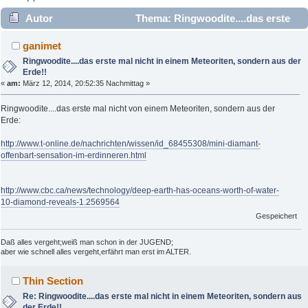
Autor
Thema: Ringwoodite....das erste
mal nicht in einem Meteoriten, sondern aus der Erde!!
ganimet
(Gelesen 4265 mal)
Ringwoodite....das erste mal nicht in einem Meteoriten, sondern aus der
Erde!!
«
am:
März 12, 2014, 20:52:35 Nachmittag »
Ringwoodite....das erste mal nicht von einem Meteoriten, sondern aus der
Erde:
http://www.t-online.de/nachrichten/wissen/id_68455308/mini-diamant-
offenbart-sensation-im-erdinneren.html
http://www.cbc.ca/news/technology/deep-earth-has-oceans-worth-of-water-
10-diamond-reveals-1.2569564
Gespeichert
Daß alles vergeht;weiß man schon in der JUGEND;
aber wie schnell alles vergeht,erfährt man erst im ALTER.
Thin Section
Re: Ringwoodite....das erste mal nicht in einem Meteoriten, sondern aus
der Erde!!