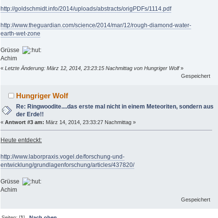
http://goldschmidt.info/2014/uploads/abstracts/origPDFs/1114.pdf
http://www.theguardian.com/science/2014/mar/12/rough-diamond-water-
earth-wet-zone
Grüsse
Achim
«
Letzte Änderung: März 12, 2014, 23:23:15 Nachmittag von Hungriger Wolf
»
Gespeichert
Hungriger Wolf
Re: Ringwoodite....das erste mal nicht in einem Meteoriten, sondern aus
der Erde!!
«
Antwort #3 am:
März 14, 2014, 23:33:27 Nachmittag »
Heute entdeckt:
http://www.laborpraxis.vogel.de/forschung-und-
entwicklung/grundlagenforschung/articles/437820/
Grüsse
Achim
Gespeichert
Seiten: [
1
]
Nach oben