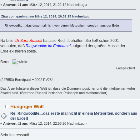
«
Antwort #1 am:
März 12, 2014, 21:22:12 Nachmittag »
Zitat von: ganimet am März 12, 2014, 20:52:35 Nachmittag
Ringwoodite....das erste mal nicht von einem Meteoriten, sondern aus der Erde
Na bitte!
Dr Sara Russell
hat also Recht behalten. Sie ließ schon 2001
verlauten, daß
Ringwoodite im Erdmantel
aufgrund der großen Masse der
Erde existieren sollte.
Bernd
Gespeichert
(247553) Berndpauli = 2002 RV234
Das Ärgerlichste in dieser Welt ist, dass die Dummen todsicher und die Intelligenten voller
Zweifel sind. (Bertrand Russell, britischer Philosoph und Mathematiker).
Hungriger Wolf
Re: Ringwoodite....das erste mal nicht in einem Meteoriten, sondern aus
der Erde!!
«
Antwort #2 am:
März 12, 2014, 22:53:20 Nachmittag »
Sehr interessant!