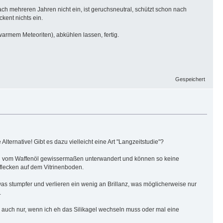
ach mehreren Jahren nicht ein, ist geruchsneutral, schützt schon nach
kent nichts ein.
warmem Meteoriten), abkühlen lassen, fertig.
Gespeichert
 Alternative! Gibt es dazu vielleicht eine Art "Langzeitstudie"?
erden vom Waffenöl gewissermaßen unterwandert und können so keine
Ölflecken auf dem Vitrinenboden.
s stumpfer und verlieren ein wenig an Brillanz, was möglicherweise nur
.
nn auch nur, wenn ich eh das Silikagel wechseln muss oder mal eine