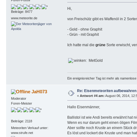
Foren-Fossil
Hi,
Beiträge: 8477
www.meteorite.de
von Freischütz gibt es Waffenöl in 2 Sorte
- Gold - ohne Graphit
- Grün - mit Graphit
Ich hatte mal die
grüne
Sorte erwischt, v
MetGold
Ein ereignisreicher Tag ist mehr als namenlos
Re: Eisenmeteoriten aufbewahren
JaH073
«
Antwort #4 am:
August 06, 2014, 12:
Moderator
Foren-Meister
Hallo Eisenmänner,
Ballistol ist wie Andi bereits erwähnt hat 
Beiträge: 2118
Wenn es nur darum geht einen öligen Film
Aber sollte noch Kruste an einem Stück dr
Meteoriten Verkauf unter:
www.strufe.net
Es löst und lockert die Kruste und man ha