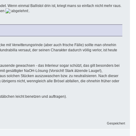
t. Wenn einmal Ballistol drin ist, kriegt mans so einfach nicht mehr raus.
isen
.
cke mit Verwitterungsrinde (aber auch frische Fälle) sollte man ohnehin
ndrabilla versaut, der seinen Charakter dadurch völlig verlor, ist heute
tausende gewachsen - das Interieur sogar schützt, das gilt besonders bei
mit gesättigter NaOH-Lösung (Vorsicht! Stark ätzende Lauge!),
oride aus solchen Stücken auszuwaschen bzw. zu neutralisieren. Nach dieser
brigens nicht, wenngleich alle Brösel abfallen, die ohnehin früher oder
stäbchen leicht benetzen und auftragen).
Gespeichert