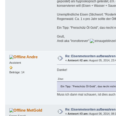
gepostet) als hygroskopisch getestet, d.h. 
konservieren will (Eisen + Wasser + Sauers
Unempfindliche Eisen (Stichwort: "Roster
Regenwald. Ca. 1 x pro Jahr sollte der Ölf
Ein Tipp: "Freischütz Öl Gold", das riecht
Gruß,
Andi aka "ironsforever"
Re: Eisenmeteoriten aufbewahren
Andre
«
Antwort #2 am:
August 05, 2014, 23:
Assistent
Danke!
Beiträge: 14
Zitat
Ein Tipp: "Freischütz Öl Gold", das riecht nic
Muss ich dann mal schauen, ist dies auch e
Re: Eisenmeteoriten aufbewahren
MetGold
«
Antwort #3 am:
August 06, 2014, 08:1