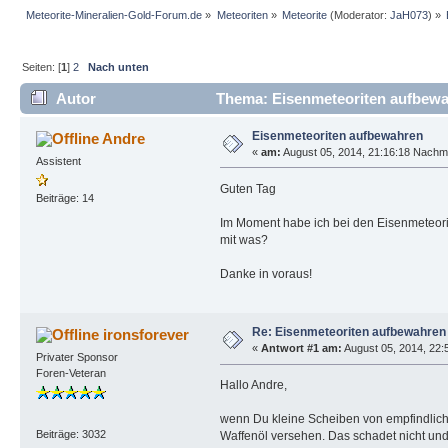
Meteorite-Mineralien-Gold-Forum.de
»
Meteoriten
»
Meteorite
(Moderator:
JaH073
) »
Seiten: [
1
]
2
Nach unten
Autor
Thema: Eisenmeteoriten aufbewa
Eisenmeteoriten aufbewahren
Andre
«
am:
August 05, 2014, 21:16:18 Nachmi
Assistent
Guten Tag
Beiträge: 14
Im Moment habe ich bei den Eisenmeteorit
mit was?
Danke in voraus!
Re: Eisenmeteoriten aufbewahren
ironsforever
«
Antwort #1 am:
August 05, 2014, 22:
Privater Sponsor
Foren-Veteran
Hallo Andre,
wenn Du kleine Scheiben von empfindlichen
Beiträge: 3032
Waffenöl versehen. Das schadet nicht und