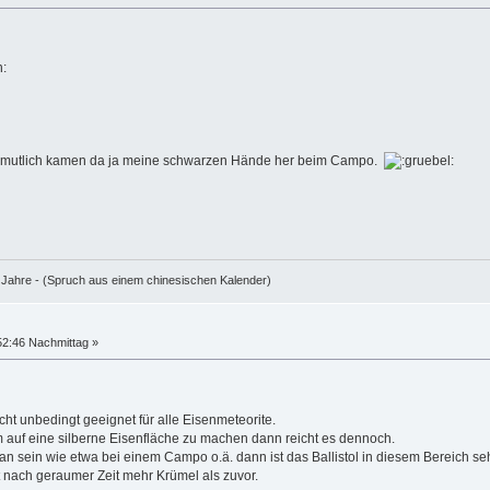
n:
ermutlich kamen da ja meine schwarzen Hände her beim Campo.
e Jahre - (Spruch aus einem chinesischen Kalender)
52:46 Nachmittag »
nicht unbedingt geeignet für alle Eisenmeteorite.
 auf eine silberne Eisenfläche zu machen dann reicht es dennoch.
an sein wie etwa bei einem Campo o.ä. dann ist das Ballistol in diesem Bereich seh
t nach geraumer Zeit mehr Krümel als zuvor.