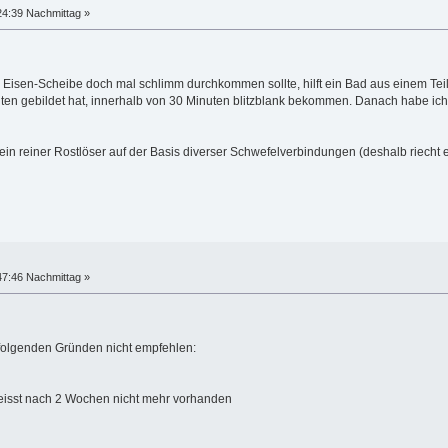
24:39 Nachmittag »
r Eisen-Scheibe doch mal schlimm durchkommen sollte, hilft ein Bad aus einem Tei
en gebildet hat, innerhalb von 30 Minuten blitzblank bekommen. Danach habe ich si
ein reiner Rostlöser auf der Basis diverser Schwefelverbindungen (deshalb riecht
47:46 Nachmittag »
 folgenden Gründen nicht empfehlen:
n
t meisst nach 2 Wochen nicht mehr vorhanden