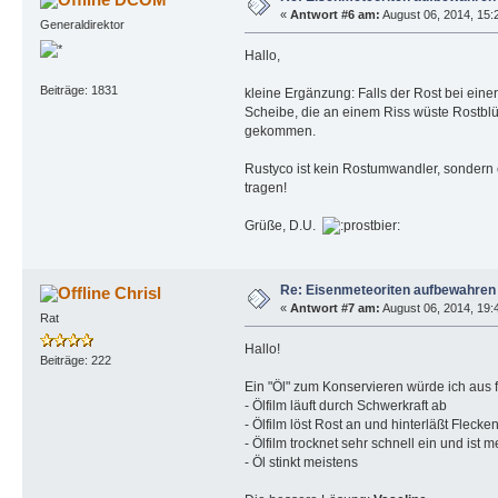
«
Antwort #6 am:
August 06, 2014, 15:
Generaldirektor
Hallo,
Beiträge: 1831
kleine Ergänzung: Falls der Rost bei eine
Scheibe, die an einem Riss wüste Rostblüt
gekommen.
Rustyco ist kein Rostumwandler, sondern 
tragen!
Grüße, D.U.
Re: Eisenmeteoriten aufbewahren
Chrisl
«
Antwort #7 am:
August 06, 2014, 19:
Rat
Hallo!
Beiträge: 222
Ein "Öl" zum Konservieren würde ich aus
- Ölfilm läuft durch Schwerkraft ab
- Ölfilm löst Rost an und hinterläßt Flecke
- Ölfilm trocknet sehr schnell ein und is
- Öl stinkt meistens