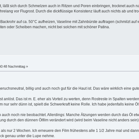
ukt, läßt sich durch Schmelzen auch in Ritzen und Poren einbringen, trocknet auch n
elang vor Flugrost. Durch die dickflüssige Konsistenz läuft auch nichts ab und troc
ackrohr auf ca. 50°C aufheizen, Vaseline mit Zahnbürste auftragen (schmilzt auf 
iten oder Scheiben machen, nicht bei solchen mit schöner Patina.
40:48 Nachmittag »
geruchsneutral, billig und auch noch gut für die Haut ist. Das wäre wirklich eine gute
st anlöst. Das ist m. E. eher als Vorteil zu werten, denn Rostreste in Spalten w
lm nur sehr dünn ist, spielt die Schwerkraft keine Rolle. Ich habe jedenfalls keine 
 auch noch nie beobachtet. Allerdings: Manche Ätzungen werden durch das Öl etwa
echung durch den dünnen Ölfilm verändert wird (wird beim Vaseline nicht anders sein)
er als nur 2 Wochen. Ich erneuere den Film frühestens alle 1 1/2 Jahre mal und da
ck genau unter die Lupe nehme.