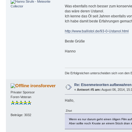
Was ebenfalls noch besser zum konserviere
das wäre deren Ustanol.
Ich kenne das Öl seit Jahren ebenfalls von
Ich habe damit beste Erfahrungen gemach
http://www.ballistol.de/93-0-Ustanol.html
Beste Grüße
Hanno
Die Erfolgreichen unterscheiden sich von den E
Re: Eisenmeteoriten aufbewahren
ironsforever
«
Antwort #5 am:
August 06, 2014, 15:
Privater Sponsor
Foren-Veteran
Hallo,
Zitat
Beiträge: 3032
Wenn es nur darum geht einen öligen Film auf
Aber sollte noch Kruste an einem Stück dran s