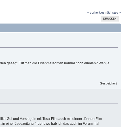
« vorheriges
nächstes »
DRUCKEN
nölen gesagt. Tut man die Eisenmeteoriten normal noch einölen? Wen ja
Gespeichert
ilika-Gel und Versiegeln mit Tesa-Film auch mit einem dünnen Film
st in einer Jagdzeitung (irgendwo hab ich das auch im Forum mal