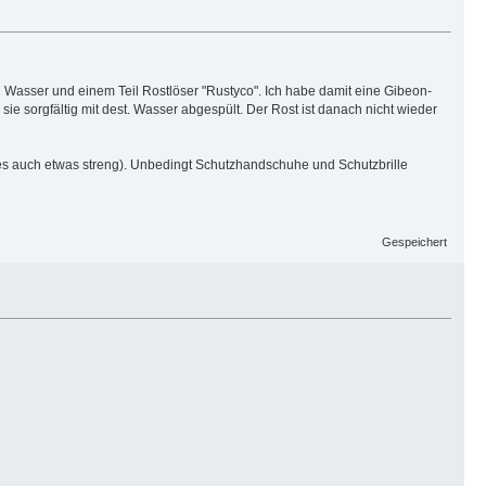
l Wasser und einem Teil Rostlöser "Rustyco". Ich habe damit eine Gibeon-
e sorgfältig mit dest. Wasser abgespült. Der Rost ist danach nicht wieder
 es auch etwas streng). Unbedingt Schutzhandschuhe und Schutzbrille
Gespeichert