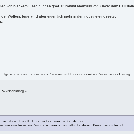
n von blankem Eisen gut geeignet ist, kommt ebenfalls von Klever dem Ballistolhe
 der Waffenpflege, wird aber eigentlich mehr in der Industrie eingesetzt.
t.
rfolglosen nicht im Erkennen des Problems, wohl aber in der Art und Weise seiner Lösung.
11:45 Nachmittag »
 eine silberne Eisenfläche zu machen dann reicht es dennoch.
ein wie etwa bei einem Campo o.ä. dann ist das Ballistol in diesem Bereich sehr schädlich.