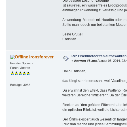
Die bessere Lösung:
Vaseline
Ist säurefrei, ein wasserfreies Erdölprod
einmaliger Anwendung zuverlässig und jahr
Anwendung: Meteorit mit Haarfön oder im B
Sollte man jedoch nur bei blanken Meteor
Beste Grüße!
Christian
Re: Eisenmeteoriten aufbewahren
ironsforever
«
Antwort #8 am:
August 06, 2014, 22:
Privater Sponsor
Foren-Veteran
Hallo Christian,
das klingt sehr interessant, weil Vaseline 
Beiträge: 3032
Du erwähnst den Effekt, dass Waffenöl Ro
weiteren Bereiche "infizieren". Da der Ölfi
Flecken auf den geätzen Flächen habe ich
ein optischer Effekt ist, weil die Lichtbr
Der Ölfilm existiert auch wesentlich läng
Revision mache und jedes Sammlungsstü