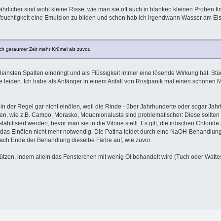
icher sind wohl kleine Risse, wie man sie oft auch in blanken kleinen Proben finde
uftfeuchtigkeit eine Emulsion zu bilden und schon hab ich irgendwann Wasser am E
ch geraumer Zeit mehr Krümel als zuvor.
leinsten Spalten eindringt und als Flüssigkeit immer eine lösende Wirkung hat. Stü
e leiden. Ich habe als Anfänger in einem Anfall von Rostpanik mal einen schönen Mu
in der Regel gar nicht einölen, weil die Rinde - über Jahrhunderte oder sogar Jahr
en, wie z.B. Campo, Morasko, Mouonionalusta sind problematischer: Diese sollten 
stabilisiert werden, bevor man sie in die Vitrine stellt. Es gilt, die irdischen Chl
das Einölen nicht mehr notwendig. Die Patina leidet durch eine NaOH-Behandlung ü
nach Ende der Behandlung dieselbe Farbe auf, wie zuvor.
hützen, indem allein das Fensterchen mit wenig Öl behandelt wird (Tuch oder Watte