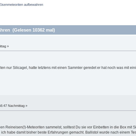
Eisenmeteoriten aufbewahren
hren (Gelesen 10362 mal)
ttag »
en nur Silicagel, hatte letztens mit einen Sammler geredet er hat noch was mit ei
56:47 Nachmittag »
 Reineisen(!)-Meteoriten sammelst, solltest Du sie vor Einbetten in die Box mit S
 ich habe damit bisher beste Erfahrungen gemacht. Ballistol wurde nach einem Te