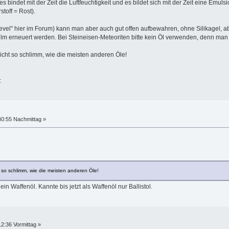
es bindet mit der Zeit die Luftfeuchtigkeit und es bildet sich mit der Zeit eine Emu
toff = Rost).
level" hier im Forum) kann man aber auch gut offen aufbewahren, ohne Silikagel, 
ilm erneuert werden. Bei Steineisen-Meteoriten bitte kein Öl verwenden, denn man ve
 nicht so schlimm, wie die meisten anderen Öle!
40:55 Nachmittag »
ht so schlimm, wie die meisten anderen Öle!
in Waffenöl. Kannte bis jetzt als Waffenöl nur Ballistol.
2:36 Vormittag »