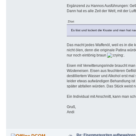
Ergänzend zu Hannos Ausführungen: Gefährl
Dann hat es alle Zeit der Welt, mit der L
Zitat
Es löst und lockert die Kruste und man hat na
Das macht jedes Waffenöl, weil es in die k
nicht ölen, denn die originale Patina würd
nur noch eintönig braun
.
Eisen mit Verwitterungsrinde braucht man 
Wüsteneisen. Eisen aus feuchteren Gefild
destilliertem Wasser und Alkohol erst mal 
leider etwas aufwändigen Behandlung ist 
später abfallen würden. Das Stück weist 
Ein Individual mit Anschnitt, kann man sc
Gruß,
Andi
Re: Eisenmeteoriten aufbewahren
DCOM