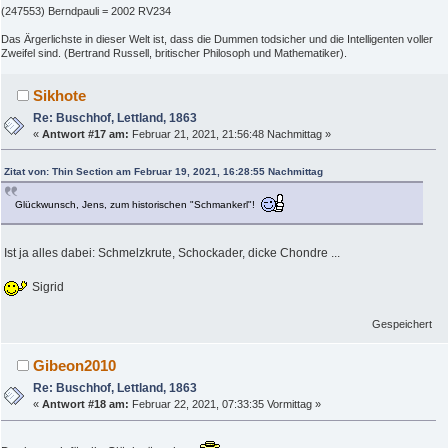
(247553) Berndpauli = 2002 RV234
Das Ärgerlichste in dieser Welt ist, dass die Dummen todsicher und die Intelligenten voller
Zweifel sind. (Bertrand Russell, britischer Philosoph und Mathematiker).
Sikhote
Re: Buschhof, Lettland, 1863
«
Antwort #17 am:
Februar 21, 2021, 21:56:48 Nachmittag »
Zitat von: Thin Section am Februar 19, 2021, 16:28:55 Nachmittag
Glückwunsch, Jens, zum historischen "Schmankerl"!
Ist ja alles dabei: Schmelzkrute, Schockader, dicke Chondre ...
Sigrid
Gespeichert
Gibeon2010
Re: Buschhof, Lettland, 1863
«
Antwort #18 am:
Februar 22, 2021, 07:33:35 Vormittag »