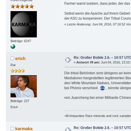
Farmer warnt soeben, dass jeder, der das G
Selbst wenn die Apache auf ihrem Gebiet k
der ASU zu kooperieren. Der Tribal Counc
«
Letzte Änderung: Juni 04, 2016, 07:16:52 Vo
Beiträge: 6247
Re: Großer Bolide 2.6. ~ 10:57 UT
erich
«
Antwort #9 am:
Juni 04, 2016, 13:10
Rat
Die tribal Behörden sind übrigens an kei
Mediatoren hergestellten legitimierten Be
den White Mountain Natives, Universitäte
bei Phönix verschied
, könnte übrige
von Juancheng bei einer Milliarde Chine
Beiträge: 227
Erich
<B>Impactites Rare minerals and rock samples 
Re: Großer Bolide 2.6. ~ 10:57 UT
karmaka