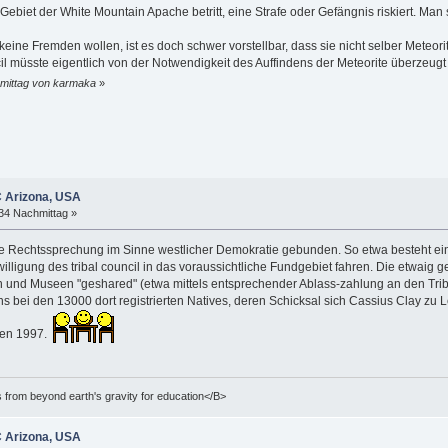
ebiet der White Mountain Apache betritt, eine Strafe oder Gefängnis riskiert. Man s
eine Fremden wollen, ist es doch schwer vorstellbar, dass sie nicht selber Meteori
il müsste eigentlich von der Notwendigkeit des Auffindens der Meteorite überzeug
rmittag von karmaka
»
C Arizona, USA
:34 Nachmittag »
ne Rechtssprechung im Sinne westlicher Demokratie gebunden. So etwa besteht ein R
willigung des tribal council in das voraussichtliche Fundgebiet fahren. Die etwaig
n und Museen "geshared" (etwa mittels entsprechender Ablass-zahlung an den Tri
ns bei den 13000 dort registrierten Natives, deren Schicksal sich Cassius Clay zu
sen 1997.
from beyond earth's gravity for education</B>
C Arizona, USA