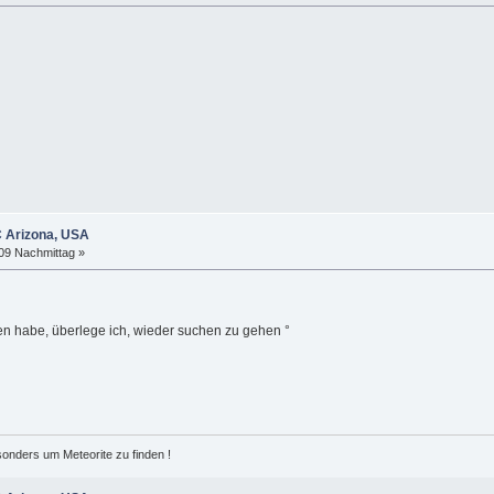
C Arizona, USA
:09 Nachmittag »
en habe, überlege ich, wieder suchen zu gehen °
esonders um Meteorite zu finden !