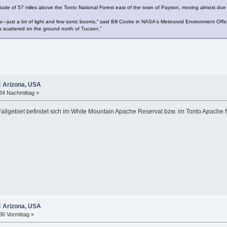
itude of 57 miles above the Tonto National Forest east of the town of Payson, moving almost due s
s—just a lot of light and few sonic booms,” said Bill Cooke in NASA's Meteoroid Environment Office
es scattered on the ground north of Tucson.”
C Arizona, USA
:34 Nachmittag »
allgebiet befindet sich im White Mountain Apache Reservat bzw. im Tonto Apache N
C Arizona, USA
36 Vormittag »