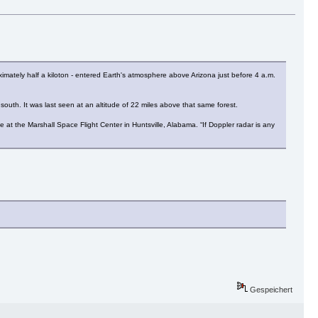
ximately half a kiloton - entered Earth's atmosphere above Arizona just before 4 a.m.
outh. It was last seen at an altitude of 22 miles above that same forest.
 at the Marshall Space Flight Center in Huntsville, Alabama. “If Doppler radar is any
Gespeichert