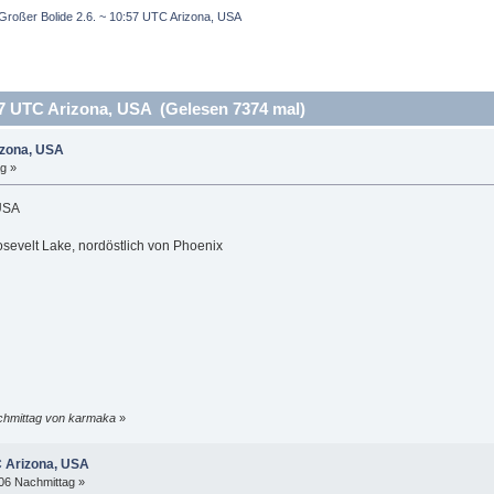
Großer Bolide 2.6. ~ 10:57 UTC Arizona, USA
57 UTC Arizona, USA (Gelesen 7374 mal)
izona, USA
g »
 USA
evelt Lake, nordöstlich von Phoenix
achmittag von karmaka
»
C Arizona, USA
:06 Nachmittag »