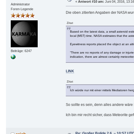
«
Antwort #10 am:
Juni 04, 2016, 13:1
Administrator
Foren-Legende
Die oben zitierten Angaben der NASA wur
Zitat
Based on the latest data, a small asteroid est
local (MST) time. NASA estimates that the ast
Eyewitness reports placed the object at an alt
Beiträge: 6247
“There are no reports of any damage or injurie
indication, there are almost certainly meteorit
LINK
Zitat
Ich würde nur mit einer mittels Mediatoren herg
So sollte es sein, denn alles andere wäre 
Ich bin mir recht sicher, dass Meteorite 
Re: Großer Bolide 2.6. ~ 10:57 UT