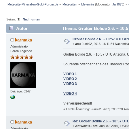
Meteorite-Mineralien-Gold-Forum.de
»
Meteoriten
»
Meteorite
(Moderator:
JaH073
) »
Seiten: [
1
]
Nach unten
Autor
Thema: Großer Bolide 2.6. ~ 10:
Großer Bolide 2.6. ~ 10:57 UTC Ar
karmaka
«
am:
Juni 02, 2016, 16:11:54 Nachmitta
Administrator
Foren-Legende
Großer Bolide 2.6. ~ 10:57 UTC Arizona,
Spurende offenbar nahe des Theodor Roos
VIDEO 1
VIDEO 2
VIDEO 3
Beiträge: 6247
VIDEO 4
Vielversprechend!
«
Letzte Änderung: Juni 02, 2016, 16:31:01 N
Re: Großer Bolide 2.6. ~ 10:57 UT
karmaka
«
Antwort #1 am:
Juni 02, 2016, 17:33
Administrator