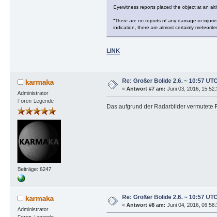
Eyewitness reports placed the object at an alt
“There are no reports of any damage or injurie
indication, there are almost certainly meteorit
LINK
Re: Großer Bolide 2.6. ~ 10:57 UT
karmaka
«
Antwort #7 am:
Juni 03, 2016, 15:52
Administrator
Foren-Legende
Das aufgrund der Radarbilder vermutete F
Beiträge: 6247
Re: Großer Bolide 2.6. ~ 10:57 UT
karmaka
«
Antwort #8 am:
Juni 04, 2016, 06:58:
Administrator
Foren-Legende