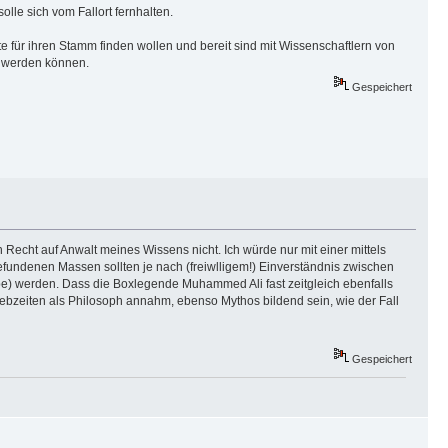
olle sich vom Fallort fernhalten.
te für ihren Stamm finden wollen und bereit sind mit Wissenschaftlern von
t werden können.
Gespeichert
echt auf Anwalt meines Wissens nicht. Ich würde nur mit einer mittels
 gefundenen Massen sollten je nach (freiwlligem!) Einverständnis zwischen
be) werden. Dass die Boxlegende Muhammed Ali fast zeitgleich ebenfalls
 Lebzeiten als Philosoph annahm, ebenso Mythos bildend sein, wie der Fall
Gespeichert