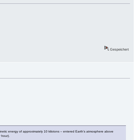
Gespeichert
kinetic energy of approximately 10 kilotons – entered Earth’s atmosphere above
 hour).