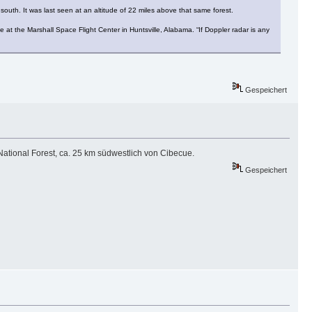
outh. It was last seen at an altitude of 22 miles above that same forest.
 at the Marshall Space Flight Center in Huntsville, Alabama. “If Doppler radar is any
Gespeichert
ational Forest, ca. 25 km südwestlich von Cibecue.
Gespeichert