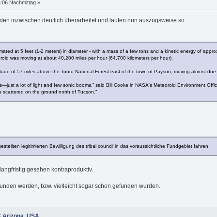
6:06 Nachmittag »
den inzwischen deutlich überarbeitet und lauten nun auszugsweise so:
imated at 5 feet (1-2 meters) in diameter - with a mass of a few tons and a kinetic energy of appro
eroid was moving at about 40,200 miles per hour (64,700 kilometers per hour).
itude of 57 miles above the Tonto National Forest east of the town of Payson, moving almost due s
s—just a lot of light and few sonic booms,” said Bill Cooke in NASA's Meteoroid Environment Office
es scattered on the ground north of Tucson.”
estellten legitimierten Bewilligung des tribal council in das voraussichtliche Fundgebiet fahren.
langfristig gesehen kontraproduktiv.
gefunden werden, bzw. vielleicht sogar schon gefunden wurden.
C Arizona, USA