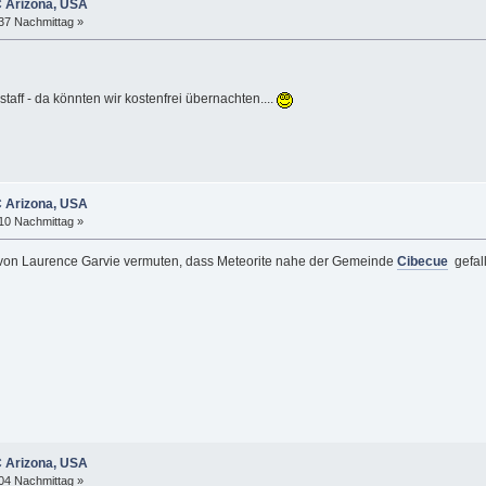
C Arizona, USA
:37 Nachmittag »
taff - da könnten wir kostenfrei übernachten....
C Arizona, USA
:10 Nachmittag »
on Laurence Garvie vermuten, dass Meteorite nahe der Gemeinde
Cibecue
gefall
C Arizona, USA
:04 Nachmittag »