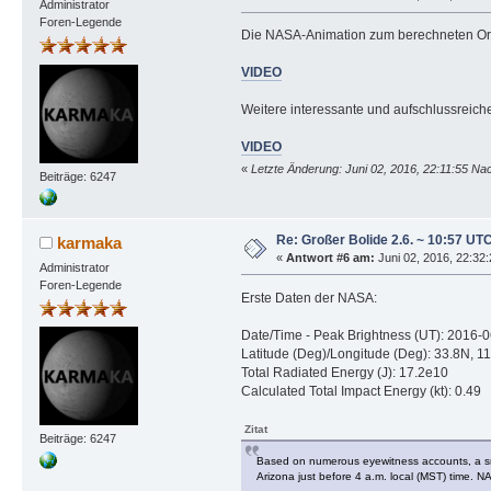
Administrator
Foren-Legende
Die NASA-Animation zum berechneten Or
VIDEO
Weitere interessante und aufschlussreic
VIDEO
«
Letzte Änderung: Juni 02, 2016, 22:11:55 N
Beiträge: 6247
Re: Großer Bolide 2.6. ~ 10:57 UT
karmaka
«
Antwort #6 am:
Juni 02, 2016, 22:32
Administrator
Foren-Legende
Erste Daten der NASA:
Date/Time - Peak Brightness (UT): 2016-
Latitude (Deg)/Longitude (Deg): 33.8N, 1
Total Radiated Energy (J): 17.2e10
Calculated Total Impact Energy (kt): 0.49
Zitat
Beiträge: 6247
Based on numerous eyewitness accounts, a smal
Arizona just before 4 a.m. local (MST) time. N