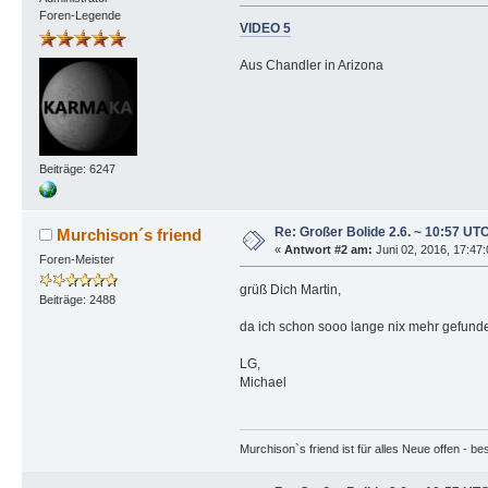
Foren-Legende
VIDEO 5
Aus Chandler in Arizona
Beiträge: 6247
Re: Großer Bolide 2.6. ~ 10:57 UT
Murchison´s friend
«
Antwort #2 am:
Juni 02, 2016, 17:47
Foren-Meister
grüß Dich Martin,
Beiträge: 2488
da ich schon sooo lange nix mehr gefund
LG,
Michael
Murchison`s friend ist für alles Neue offen - b