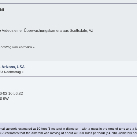
bit
he Videos einer Überwachungskamera aus Scottsdale, AZ
achmittag von karmaka
»
C Arizona, USA
:23 Nachmittag »
06-02 10:56:32
10.9W
l asteroid estimated at 10 feet (3 meters) in diameter – with a mass in the tens of tons and a 
ASA estimates that the asteroid was moving at about 40,200 miles per hour (64,700 kilometers per