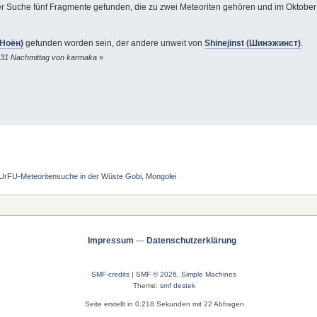
uche fünf Fragmente gefunden, die zu zwei Meteoriten gehören und im Oktober an d
(Ноён)
gefunden worden sein, der andere unweit von
Shinejinst (Шинэжинст)
.
2:31 Nachmittag von karmaka
»
UrFU-Meteoritensuche in der Wüste Gobi, Mongolei
Impressum
---
Datenschutzerklärung
SMF-credits
|
SMF © 2026
,
Simple Machines
Theme:
smf destek
Seite erstellt in 0.218 Sekunden mit 22 Abfragen.