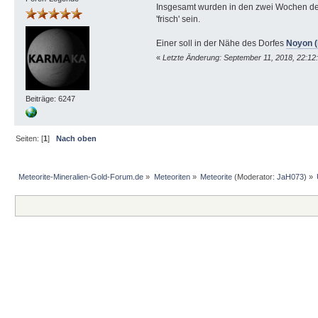
Insgesamt wurden in den zwei Wochen der S
'frisch' sein.
Einer soll in der Nähe des Dorfes
Noyon 
«
Letzte Änderung: September 11, 2018, 22:1
Beiträge: 6247
Seiten: [
1
]
Nach oben
Meteorite-Mineralien-Gold-Forum.de
»
Meteoriten
»
Meteorite
(Moderator:
JaH073
) »