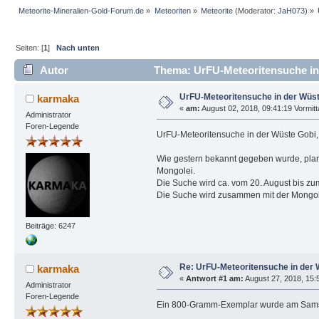
Meteorite-Mineralien-Gold-Forum.de
»
Meteoriten
»
Meteorite
(Moderator:
JaH073
) »
Seiten: [
1
]
Nach unten
Autor
Thema: UrFU-Meteoritensuche in 
UrFU-Meteoritensuche in der Wüst
karmaka
«
am:
August 02, 2018, 09:41:19 Vormitt
Administrator
Foren-Legende
UrFU-Meteoritensuche in der Wüste Gobi,
Wie gestern bekannt gegeben wurde, plant
Mongolei.
Die Suche wird ca. vom 20. August bis zu
Die Suche wird zusammen mit der Mongol
Beiträge: 6247
Re: UrFU-Meteoritensuche in der 
karmaka
«
Antwort #1 am:
August 27, 2018, 15:
Administrator
Foren-Legende
Ein 800-Gramm-Exemplar wurde am Samst