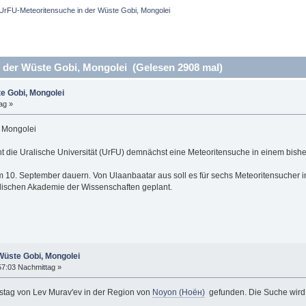
UrFU-Meteoritensuche in der Wüste Gobi, Mongolei
der Wüste Gobi, Mongolei (Gelesen 2908 mal)
e Gobi, Mongolei
ag »
 Mongolei
 die Uralische Universität (UrFU) demnächst eine Meteoritensuche in einem bishe
m 10. September dauern. Von Ulaanbaatar aus soll es für sechs Meteoritensucher 
ischen Akademie der Wissenschaften geplant.
Wüste Gobi, Mongolei
57:03 Nachmittag »
ag von Lev Murav'ev in der Region von
Noyon (Ноён)
gefunden. Die Suche wird