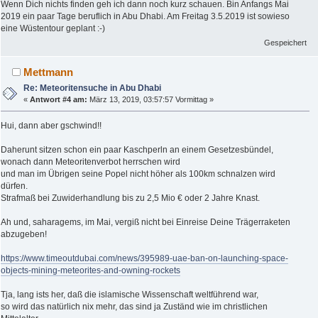
Wenn Dich nichts finden geh ich dann noch kurz schauen. Bin Anfangs Mai
2019 ein paar Tage beruflich in Abu Dhabi. Am Freitag 3.5.2019 ist sowieso
eine Wüstentour geplant :-)
Gespeichert
Mettmann
Re: Meteoritensuche in Abu Dhabi
«
Antwort #4 am:
März 13, 2019, 03:57:57 Vormittag »
Hui, dann aber gschwind!!
Daherunt sitzen schon ein paar Kaschperln an einem Gesetzesbündel,
wonach dann Meteoritenverbot herrschen wird
und man im Übrigen seine Popel nicht höher als 100km schnalzen wird
dürfen.
Strafmaß bei Zuwiderhandlung bis zu 2,5 Mio € oder 2 Jahre Knast.
Ah und, saharagems, im Mai, vergiß nicht bei Einreise Deine Trägerraketen
abzugeben!
https://www.timeoutdubai.com/news/395989-uae-ban-on-launching-space-
objects-mining-meteorites-and-owning-rockets
Tja, lang ists her, daß die islamische Wissenschaft weltführend war,
so wird das natürlich nix mehr, das sind ja Zuständ wie im christlichen