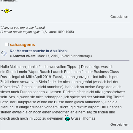
Mittelalter..
Gespeichert
"If any of you cry at my funeral,
I'll never speak to you again."
(S.Laurel 1890-1965)
saharagems
Re: Meteoritensuche in Abu Dhabi
«
Antwort #5 am:
März 17, 2019, 15:35:13 Nachmittag »
Hallo Mettmann, danke für die wertvollen Tipps :-) Das einzige was ich
einführe ist mein "Vapor Rauch Launch Equipment" in der Business Class.
Das ist legal ab Mitte April 2019. Passt ja dann ganz gut. Und falls ich per
Zufall einen schwarzen Stein finde der nicht dahin gehört (was ich bei der
Kürze des Aufenthaltes nicht annehme), habe ich so meine Wege den auch
sicher nach Europa senden zu lassen. Dürfte einfach nicht allzu gross/schwer
sein. Ach ja, wenn sie mich schnappen, ich spiele bei der Ankunft "Big Ticket"
Lotto, der Hauptpreise würde die Busse dann gleich aufheben :-) und die
Ziehung ist einige Stunden vor dem Rückflug direkt im Airport. Die Chancen
stehen etwas gleich hoch einen Meteoriten an einem Tag zu finden und
gleich auch noch im Lotto zu gewinnen
Gruss, Thomas
Gespeichert