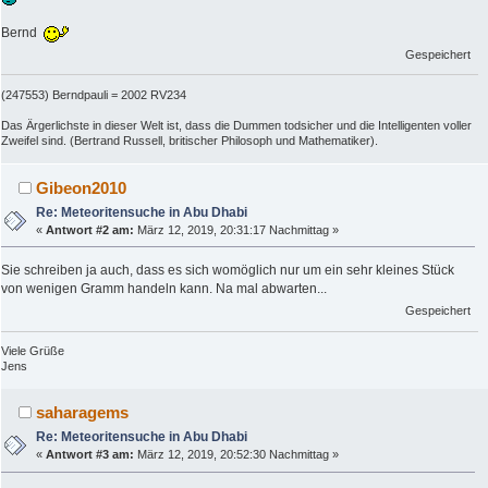
Bernd
Gespeichert
(247553) Berndpauli = 2002 RV234
Das Ärgerlichste in dieser Welt ist, dass die Dummen todsicher und die Intelligenten voller
Zweifel sind. (Bertrand Russell, britischer Philosoph und Mathematiker).
Gibeon2010
Re: Meteoritensuche in Abu Dhabi
«
Antwort #2 am:
März 12, 2019, 20:31:17 Nachmittag »
Sie schreiben ja auch, dass es sich womöglich nur um ein sehr kleines Stück
von wenigen Gramm handeln kann. Na mal abwarten...
Gespeichert
Viele Grüße
Jens
saharagems
Re: Meteoritensuche in Abu Dhabi
«
Antwort #3 am:
März 12, 2019, 20:52:30 Nachmittag »