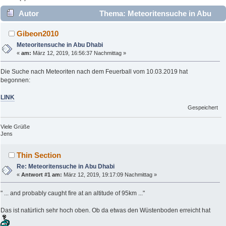
Autor
Thema: Meteoritensuche in Abu
Dhabi (Gelesen 3986 mal)
Gibeon2010
Meteoritensuche in Abu Dhabi
«
am:
März 12, 2019, 16:56:37 Nachmittag »
Die Suche nach Meteoriten nach dem Feuerball vom 10.03.2019 hat
begonnen:
LINK
Gespeichert
Viele Grüße
Jens
Thin Section
Re: Meteoritensuche in Abu Dhabi
«
Antwort #1 am:
März 12, 2019, 19:17:09 Nachmittag »
" ... and probably caught fire at an altitude of 95km ..."
Das ist natürlich sehr hoch oben. Ob da etwas den Wüstenboden erreicht hat