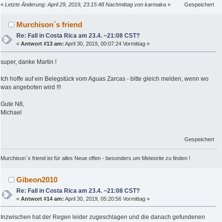
«
Letzte Änderung: April 29, 2019, 23:15:48 Nachmittag von karmaka
»
Gespeichert
Murchison´s friend
Re: Fall in Costa Rica am 23.4. ~21:08 CST?
«
Antwort #13 am:
April 30, 2019, 00:07:24 Vormittag »
super, danke Martin !
Ich hoffe auf ein Belegstück vom Aguas Zarcas - bitte gleich melden, wenn wo
was angeboten wird !!!
Gute N8,
Michael
Gespeichert
Murchison`s friend ist für alles Neue offen - besonders um Meteorite zu finden !
Gibeon2010
Re: Fall in Costa Rica am 23.4. ~21:08 CST?
«
Antwort #14 am:
April 30, 2019, 05:20:56 Vormittag »
Inzwischen hat der Regen leider zugeschlagen und die danach gefundenen