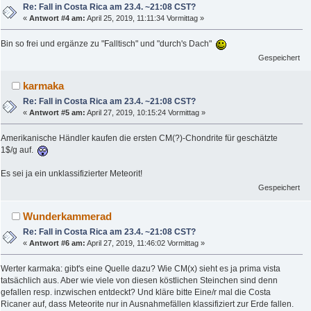
Re: Fall in Costa Rica am 23.4. ~21:08 CST?
«
Antwort #4 am:
April 25, 2019, 11:11:34 Vormittag »
Bin so frei und ergänze zu "Falltisch" und "durch's Dach"
Gespeichert
karmaka
Re: Fall in Costa Rica am 23.4. ~21:08 CST?
«
Antwort #5 am:
April 27, 2019, 10:15:24 Vormittag »
Amerikanische Händler kaufen die ersten CM(?)-Chondrite für geschätzte
1$/g auf.
Es sei ja ein unklassifizierter Meteorit!
Gespeichert
Wunderkammerad
Re: Fall in Costa Rica am 23.4. ~21:08 CST?
«
Antwort #6 am:
April 27, 2019, 11:46:02 Vormittag »
Werter karmaka: gibt's eine Quelle dazu? Wie CM(x) sieht es ja prima vista
tatsächlich aus. Aber wie viele von diesen köstlichen Steinchen sind denn
gefallen resp. inzwischen entdeckt? Und kläre bitte Eine/r mal die Costa
Ricaner auf, dass Meteorite nur in Ausnahmefällen klassifiziert zur Erde fallen.