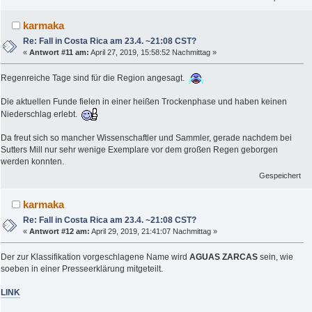
karmaka
Re: Fall in Costa Rica am 23.4. ~21:08 CST?
«
Antwort #11 am:
April 27, 2019, 15:58:52 Nachmittag »
Regenreiche Tage sind für die Region angesagt.
Die aktuellen Funde fielen in einer heißen Trockenphase und haben keinen
Niederschlag erlebt.
Da freut sich so mancher Wissenschaftler und Sammler, gerade nachdem bei
Sutters Mill nur sehr wenige Exemplare vor dem großen Regen geborgen
werden konnten.
Gespeichert
karmaka
Re: Fall in Costa Rica am 23.4. ~21:08 CST?
«
Antwort #12 am:
April 29, 2019, 21:41:07 Nachmittag »
Der zur Klassifikation vorgeschlagene Name wird
AGUAS ZARCAS
sein, wie
soeben in einer Presseerklärung mitgeteilt.
LINK