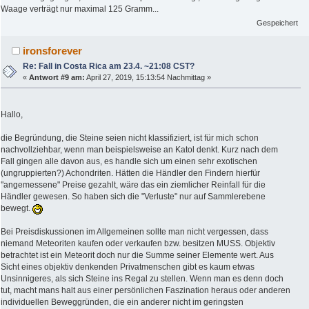
Waage verträgt nur maximal 125 Gramm...
Gespeichert
ironsforever
Re: Fall in Costa Rica am 23.4. ~21:08 CST?
«
Antwort #9 am:
April 27, 2019, 15:13:54 Nachmittag »
Hallo,
die Begründung, die Steine seien nicht klassifiziert, ist für mich schon
nachvollziehbar, wenn man beispielsweise an Katol denkt. Kurz nach dem
Fall gingen alle davon aus, es handle sich um einen sehr exotischen
(ungruppierten?) Achondriten. Hätten die Händler den Findern hierfür
"angemessene" Preise gezahlt, wäre das ein ziemlicher Reinfall für die
Händler gewesen. So haben sich die "Verluste" nur auf Sammlerebene
bewegt.
Bei Preisdiskussionen im Allgemeinen sollte man nicht vergessen, dass
niemand Meteoriten kaufen oder verkaufen bzw. besitzen MUSS. Objektiv
betrachtet ist ein Meteorit doch nur die Summe seiner Elemente wert. Aus
Sicht eines objektiv denkenden Privatmenschen gibt es kaum etwas
Unsinnigeres, als sich Steine ins Regal zu stellen. Wenn man es denn doch
tut, macht mans halt aus einer persönlichen Faszination heraus oder anderen
individuellen Beweggründen, die ein anderer nicht im geringsten