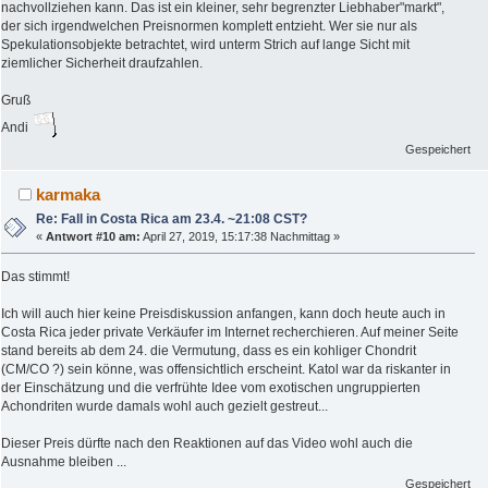
nachvollziehen kann. Das ist ein kleiner, sehr begrenzter Liebhaber"markt",
der sich irgendwelchen Preisnormen komplett entzieht. Wer sie nur als
Spekulationsobjekte betrachtet, wird unterm Strich auf lange Sicht mit
ziemlicher Sicherheit draufzahlen.
Gruß
Andi
Gespeichert
karmaka
Re: Fall in Costa Rica am 23.4. ~21:08 CST?
«
Antwort #10 am:
April 27, 2019, 15:17:38 Nachmittag »
Das stimmt!
Ich will auch hier keine Preisdiskussion anfangen, kann doch heute auch in
Costa Rica jeder private Verkäufer im Internet recherchieren. Auf meiner Seite
stand bereits ab dem 24. die Vermutung, dass es ein kohliger Chondrit
(CM/CO ?) sein könne, was offensichtlich erscheint. Katol war da riskanter in
der Einschätzung und die verfrühte Idee vom exotischen ungruppierten
Achondriten wurde damals wohl auch gezielt gestreut...
Dieser Preis dürfte nach den Reaktionen auf das Video wohl auch die
Ausnahme bleiben ...
Gespeichert