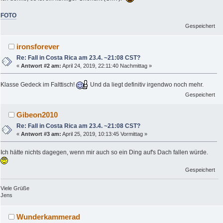
FOTO
Gespeichert
ironsforever
Re: Fall in Costa Rica am 23.4. ~21:08 CST?
«
Antwort #2 am:
April 24, 2019, 22:11:40 Nachmittag »
Klasse Gedeck im Falttisch!
Und da liegt definitiv irgendwo noch mehr.
Gespeichert
Gibeon2010
Re: Fall in Costa Rica am 23.4. ~21:08 CST?
«
Antwort #3 am:
April 25, 2019, 10:13:45 Vormittag »
Ich hätte nichts dagegen, wenn mir auch so ein Ding auf's Dach fallen würde.
Gespeichert
Viele Grüße
Jens
Wunderkammerad