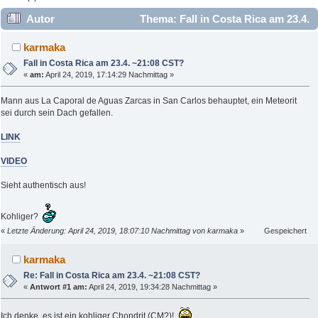
Autor
Thema: Fall in Costa Rica am 23.4.
~21:08 CST? (Gelesen 21949 mal)
karmaka
Fall in Costa Rica am 23.4. ~21:08 CST?
«
am:
April 24, 2019, 17:14:29 Nachmittag »
Mann aus La Caporal de Aguas Zarcas in San Carlos behauptet, ein Meteorit
sei durch sein Dach gefallen.
LINK
VIDEO
Sieht authentisch aus!
Kohliger?
«
Letzte Änderung: April 24, 2019, 18:07:10 Nachmittag von karmaka
»
Gespeichert
karmaka
Re: Fall in Costa Rica am 23.4. ~21:08 CST?
«
Antwort #1 am:
April 24, 2019, 19:34:28 Nachmittag »
Ich denke, es ist ein kohliger Chondrit (CM?)!