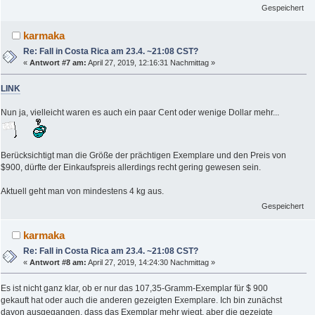
Gespeichert
karmaka
Re: Fall in Costa Rica am 23.4. ~21:08 CST?
«
Antwort #7 am:
April 27, 2019, 12:16:31 Nachmittag »
LINK
Nun ja, vielleicht waren es auch ein paar Cent oder wenige Dollar mehr...
Berücksichtigt man die Größe der prächtigen Exemplare und den Preis von
$900, dürfte der Einkaufspreis allerdings recht gering gewesen sein.
Aktuell geht man von mindestens 4 kg aus.
Gespeichert
karmaka
Re: Fall in Costa Rica am 23.4. ~21:08 CST?
«
Antwort #8 am:
April 27, 2019, 14:24:30 Nachmittag »
Es ist nicht ganz klar, ob er nur das 107,35-Gramm-Exemplar für $ 900
gekauft hat oder auch die anderen gezeigten Exemplare. Ich bin zunächst
davon ausgegangen, dass das Exemplar mehr wiegt, aber die gezeigte