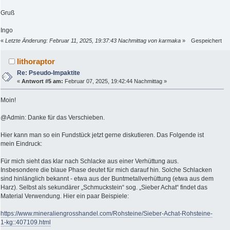
Gruß
Ingo
«
Letzte Änderung: Februar 11, 2025, 19:37:43 Nachmittag von karmaka
»
Gespeichert
lithoraptor
Re: Pseudo-Impaktite
«
Antwort #5 am:
Februar 07, 2025, 19:42:44 Nachmittag »
Moin!
@Admin: Danke für das Verschieben.
Hier kann man so ein Fundstück jetzt gerne diskutieren. Das Folgende ist
mein Eindruck:
Für mich sieht das klar nach Schlacke aus einer Verhüttung aus.
Insbesondere die blaue Phase deutet für mich darauf hin. Solche Schlacken
sind hinlänglich bekannt - etwa aus der Buntmetallverhüttung (etwa aus dem
Harz). Selbst als sekundärer „Schmuckstein“ sog. „Sieber Achat“ findet das
Material Verwendung. Hier ein paar Beispiele:
https://www.mineraliengrosshandel.com/Rohsteine/Sieber-Achat-Rohsteine-
1-kg::407109.html