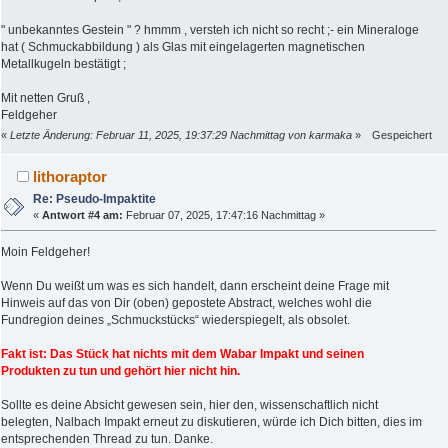
" unbekanntes Gestein " ? hmmm , versteh ich nicht so recht ;- ein Mineraloge
hat ( Schmuckabbildung ) als Glas mit eingelagerten magnetischen
Metallkugeln bestätigt ;
Mit netten Gruß ,
Feldgeher
«
Letzte Änderung: Februar 11, 2025, 19:37:29 Nachmittag von karmaka
»
Gespeichert
lithoraptor
Re: Pseudo-Impaktite
«
Antwort #4 am:
Februar 07, 2025, 17:47:16 Nachmittag »
Moin Feldgeher!
Wenn Du weißt um was es sich handelt, dann erscheint deine Frage mit
Hinweis auf das von Dir (oben) gepostete Abstract, welches wohl die
Fundregion deines „Schmuckstücks“ wiederspiegelt, als obsolet.
Fakt ist: Das Stück hat nichts mit dem Wabar Impakt und seinen
Produkten zu tun und gehört hier nicht hin.
Sollte es deine Absicht gewesen sein, hier den, wissenschaftlich nicht
belegten, Nalbach Impakt erneut zu diskutieren, würde ich Dich bitten, dies im
entsprechenden Thread zu tun. Danke.