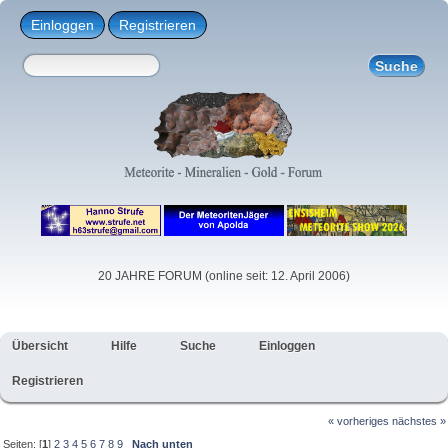
Einloggen
Registrieren
20 JAHRE FORUM (online seit: 12. April 2006)
Übersicht
Hilfe
Suche
Einloggen
Registrieren
« vorheriges
nächstes »
Seiten: [
1
]
2
3
4
5
6
7
8
9
Nach unten