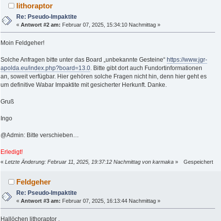
lithoraptor
Re: Pseudo-Impaktite
«
Antwort #2 am:
Februar 07, 2025, 15:34:10 Nachmittag »
Moin Feldgeher!
Solche Anfragen bitte unter das Board „unbekannte Gesteine“
https://www.jgr-
apolda.eu/index.php?board=13.0
. Bitte gibt dort auch Fundortinformationen
an, soweit verfügbar. Hier gehören solche Fragen nicht hin, denn hier geht es
um definitive Wabar Impaktite mit gesicherter Herkunft. Danke.
Gruß
Ingo
@Admin: Bitte verschieben…
Erledigt!
«
Letzte Änderung: Februar 11, 2025, 19:37:12 Nachmittag von karmaka
»
Gespeichert
Feldgeher
Re: Pseudo-Impaktite
«
Antwort #3 am:
Februar 07, 2025, 16:13:44 Nachmittag »
Hallöchen lithoraptor ,