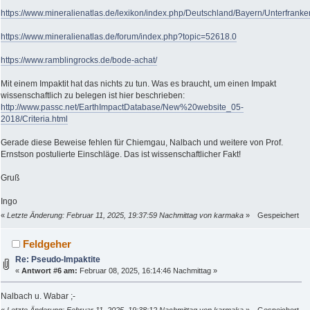
https://www.mineralienatlas.de/lexikon/index.php/Deutschland/Bayern/Unterf
https://www.mineralienatlas.de/forum/index.php?topic=52618.0
https://www.ramblingrocks.de/bode-achat/
Mit einem Impaktit hat das nichts zu tun. Was es braucht, um einen Impakt
wissenschaftlich zu belegen ist hier beschrieben:
http://www.passc.net/EarthImpactDatabase/New%20website_05-
2018/Criteria.html
Gerade diese Beweise fehlen für Chiemgau, Nalbach und weitere von Prof.
Ernstson postulierte Einschläge. Das ist wissenschaftlicher Fakt!
Gruß
Ingo
«
Letzte Änderung: Februar 11, 2025, 19:37:59 Nachmittag von karmaka
»
Gespeichert
Feldgeher
Re: Pseudo-Impaktite
«
Antwort #6 am:
Februar 08, 2025, 16:14:46 Nachmittag »
Nalbach u. Wabar ;-