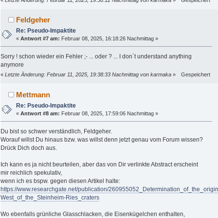
«
Letzte Änderung: Februar 11, 2025, 19:38:12 Nachmittag von karmaka
»
Gespeichert
Feldgeher
Re: Pseudo-Impaktite
«
Antwort #7 am:
Februar 08, 2025, 16:18:26 Nachmittag »
Sorry ! schon wieder ein Fehler ;- ... oder ? ... I don`t understand anything
anymore
«
Letzte Änderung: Februar 11, 2025, 19:38:33 Nachmittag von karmaka
»
Gespeichert
Mettmann
Re: Pseudo-Impaktite
«
Antwort #8 am:
Februar 08, 2025, 17:59:06 Nachmittag »
Du bist so schwer verständlich, Feldgeher.
Worauf willst Du hinaus bzw. was willst denn jetzt genau vom Forum wissen?
Drück Dich doch aus.
Ich kann es ja nicht beurteilen, aber das von Dir verlinkte Abstract erscheint
mir reichlich spekulativ,
wenn ich es bspw. gegen diesen Artikel halte:
https://www.researchgate.net/publication/260955052_Determination_of_the_or
West_of_the_Steinheim-Ries_craters
Wo ebenfalls grünliche Glasschlacken, die Eisenkügelchen enthalten,