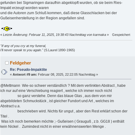
gefunden bei Sigmaringen daraufhin abgeklopft wurden, ob sie beim Ries-
Impakt erzeugt worden waren
und die Autoren zum Schluß kommen, daß diese Glasschlacken bei der
Gußeisenherstellung in der Region angefallen sind.
«
Letzte Änderung: Februar 11, 2025, 19:38:43 Nachmittag von karmaka
»
Gespeichert
"If any of you cry at my funeral,
I'll never speak to you again."
(S.Laurel 1890-1965)
Feldgeher
Re: Pseudo-Impaktite
«
Antwort #9 am:
Februar 08, 2025, 22:22:05 Nachmittag »
@Mettmann Wie-so schwer verständlich ? Mit dem verlinkten Abstract , habe
ich nur auf eine Verschiebung reagiert , welche ich immer noch nicht
so ganz verstehe. Denn das blaue Glas , aus dem von mir
abgebildeten Schmuckstück , ist gleicher Fundort und Art , welches im
Abstract u.a.
beschrieben wird. Nichts für ungut , aber den Rest erklärt schon der
Titel .
Was ich noch bemerken möchte ;- Gußeisen ( Grauguß , z.b. GG18 ) enthält
kein Nickel . Zumindest nicht in einer erwähnenswerten Menge .