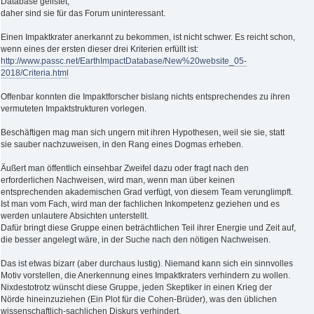
Database gelistet,
daher sind sie für das Forum uninteressant.
Einen Impaktkrater anerkannt zu bekommen, ist nicht schwer. Es reicht schon,
wenn eines der ersten dieser drei Kriterien erfüllt ist:
http://www.passc.net/EarthImpactDatabase/New%20website_05-
2018/Criteria.html
Offenbar konnten die Impaktforscher bislang nichts entsprechendes zu ihren
vermuteten Impaktstrukturen vorlegen.
Beschäftigen mag man sich ungern mit ihren Hypothesen, weil sie sie, statt
sie sauber nachzuweisen, in den Rang eines Dogmas erheben.
Äußert man öffentlich einsehbar Zweifel dazu oder fragt nach den
erforderlichen Nachweisen, wird man, wenn man über keinen
entsprechenden akademischen Grad verfügt, von diesem Team verunglimpft.
Ist man vom Fach, wird man der fachlichen Inkompetenz geziehen und es
werden unlautere Absichten unterstellt.
Dafür bringt diese Gruppe einen beträchtlichen Teil ihrer Energie und Zeit auf,
die besser angelegt wäre, in der Suche nach den nötigen Nachweisen.
Das ist etwas bizarr (aber durchaus lustig). Niemand kann sich ein sinnvolles
Motiv vorstellen, die Anerkennung eines Impaktkraters verhindern zu wollen.
Nixdestotrotz wünscht diese Gruppe, jeden Skeptiker in einen Krieg der
Nörde hineinzuziehen (Ein Plot für die Cohen-Brüder), was den üblichen
wissenschaftlich-sachlichen Diskurs verhindert.