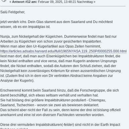
«
Antwort #12 am:
Februar 09, 2025, 13:48:21 Nachmittag »
Salü Feldgeher,
jetzt versteh ichs. Dein Glas stammt aus dem Saarland und Du möchtest
wissen, ob es ein Impaktglas ist.
Nunja, zum Nickelgehalt der Kügelchen. Dummerweise findet man fast nur
Arbeiten zu Kügelchen von schon zuvor gesicherten Impaktorten.
Wenn man aber den Ur-Kugerlartikel aus Opas Zeiten hernimmt,
https://articles.adsabs.harvard.edu//full/1965NYASA.119..250P/0000255.000.html
liest man dort, daß man auch Eisenkügelchen bei Impaktstrukturen findet, die
kein Nickel enthalten und vice versa, daß man Kugerln anderen Ursprungs
findet, die Nickel enthalten, sodaß die Autoren den Schluß ziehen, daß der
Nickelgehalt kein zuverlässiges Kriterium für einen ausserirdischen Ursprung
ist. (Zudem find ich in dem von Dir verlinkten Abstract keine Angaben zur
Analyse der Kugerln).
Erschwerend kommt beim Saarland hinzu, daß die Forschergruppe, die sich
damit beschäftigt, sich etwas seltsam verhält und verhalten hat.
Sie hat bislang drei größere Impaktstrukturen postuliert - Chiemgau,
Saarland, Tschechien - wovon sie zwei als bewiesen deklariert.
Das scheint aber nicht der Fall zu sein, denn keine der drei ist bislang offiziell
anerkannt und eine ist von diversen Fachleuten verworfen worden.
Diese drei vermuteten Impaktstrukturen(-felder) sind nicht in der Earth Impact