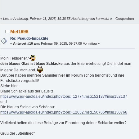
«
Letzte Änderung: Februar 11, 2025, 19:38:55 Nachmittag von karmaka
»
Gespeichert
Met1998
Re: Pseudo-Impaktite
«
Antwort #10 am:
Februar 09, 2025, 09:37:09 Vormittag »
Moin Feldgeher,
dein blaues Glas ist blaue Schlacke
aus der Eisenverhüttung! Die findet man
in ganz Deutschland.
Darüber haben mehrere Sammler
hier im Forum
schon berichtet und ihre
Fundstücke vorgestellt!
Siehe hier:
Blaue Schlacke aus der Lausitz:
https://www.jgr-apolda.eu/index.php?topic=12774.msg152137#msg152137
und
Die blauen Steine von Schönau:
https://www.jgr-apolda.eu/index.php?topic=12632.msg150766#msg150766
Vielleicht helfen dir diese Beiträge zur Einordnung deiner Schlacke weiter?
Gruß der „Steinfried“