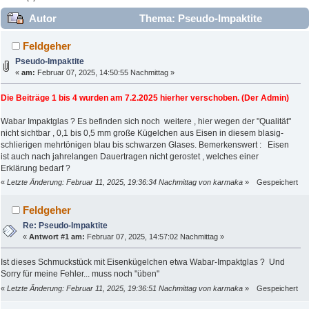
Autor
Thema: Pseudo-Impaktite
(Gelesen 40563 mal)
Feldgeher
Pseudo-Impaktite
«
am:
Februar 07, 2025, 14:50:55 Nachmittag »
Die Beiträge 1 bis 4 wurden am 7.2.2025 hierher verschoben. (Der Admin)
Wabar Impaktglas ? Es befinden sich noch weitere , hier wegen der "Qualität"
nicht sichtbar , 0,1 bis 0,5 mm große Kügelchen aus Eisen in diesem blasig-
schlierigen mehrtönigen blau bis schwarzen Glases. Bemerkenswert : Eisen
ist auch nach jahrelangen Dauertragen nicht gerostet , welches einer
Erklärung bedarf ?
«
Letzte Änderung: Februar 11, 2025, 19:36:34 Nachmittag von karmaka
»
Gespeichert
Feldgeher
Re: Pseudo-Impaktite
«
Antwort #1 am:
Februar 07, 2025, 14:57:02 Nachmittag »
Ist dieses Schmuckstück mit Eisenkügelchen etwa Wabar-Impaktglas ? Und
Sorry für meine Fehler... muss noch "üben"
«
Letzte Änderung: Februar 11, 2025, 19:36:51 Nachmittag von karmaka
»
Gespeichert