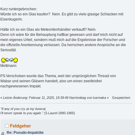
Kurz runtergebrochen:
Würde ich so ein Glas kaufen? Nein. Es gibt zu viele glasige Schlacken mit
Eisenkugerln.
Hätte ich so ein Glas als Meteoritenhändler verkauft? Nein.
Denn ich wäre für die Behauptung haftbar gewesen und darf mich nicht auf
mein eigenes Urteil, sondern muß mich auf die Ergebnisse der Forscher und
die offizielle Anerkennung verlassen. Da herrschen andere Ansprüche an die
Seriosität.
Mettmann
PS:Verschoben wurde das Thema, weil der ursprünglichen Thread von
Wabar und seinen Gläsern handelt, also um einen zweifelsfrei
nachgewiesenen Impakt.
«
Letzte Änderung: Februar 11, 2025, 19:39:49 Nachmittag von karmaka
»
Gespeichert
"If any of you cry at my funeral,
I'll never speak to you again."
(S.Laurel 1890-1965)
Feldgeher
Re: Pseudo-Impaktite