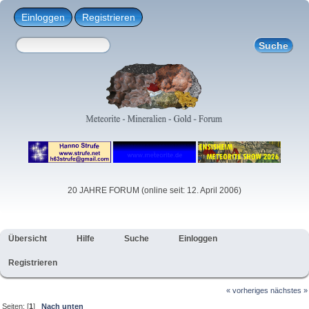
Einloggen
Registrieren
20 JAHRE FORUM (online seit: 12. April 2006)
Übersicht
Hilfe
Suche
Einloggen
Registrieren
« vorheriges
nächstes »
Seiten: [
1
]
Nach unten