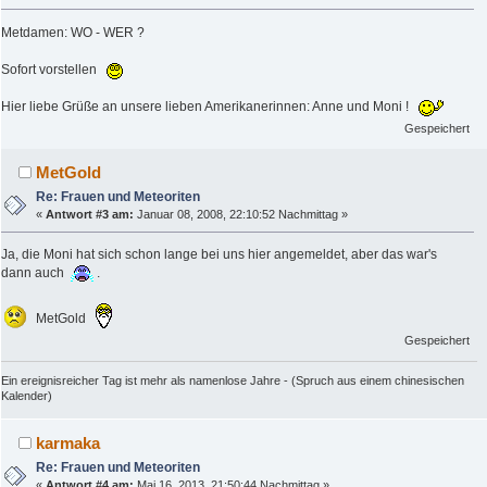
Metdamen: WO - WER ?
Sofort vorstellen
Hier liebe Grüße an unsere lieben Amerikanerinnen: Anne und Moni !
Gespeichert
MetGold
Re: Frauen und Meteoriten
«
Antwort #3 am:
Januar 08, 2008, 22:10:52 Nachmittag »
Ja, die Moni hat sich schon lange bei uns hier angemeldet, aber das war's
dann auch
.
MetGold
Gespeichert
Ein ereignisreicher Tag ist mehr als namenlose Jahre - (Spruch aus einem chinesischen
Kalender)
karmaka
Re: Frauen und Meteoriten
«
Antwort #4 am:
Mai 16, 2013, 21:50:44 Nachmittag »