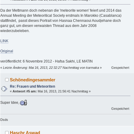
Da der Mettmann doch nebenan die 'meteorite women' feiert und 2014 das
Annual Meeting der Meteoritical Society erstmals In Marokko (Casablanca)
stattfindet, passt dieses Portrait von Hasnaa Chennaoui Aoudjehane doch
ganz gut, um diesen verwaisten Thread aus dem Jahr 2008
wiederzubeleben.
LINK
Original
veröffentlicht: 6 Novembre 2012 - Hafsa Sakhi, LE MATIN
«
Letzte Änderung: Mai 16, 2013, 22:32:27 Nachmittag von karmaka
»
Gespeichert
Schönedingesammler
Re: Frauen und Meteoriten
«
Antwort #5 am:
Mai 16, 2013, 21:56:41 Nachmittag »
Super Idee,
Gespeichert
Dsds
Haschr Aswad