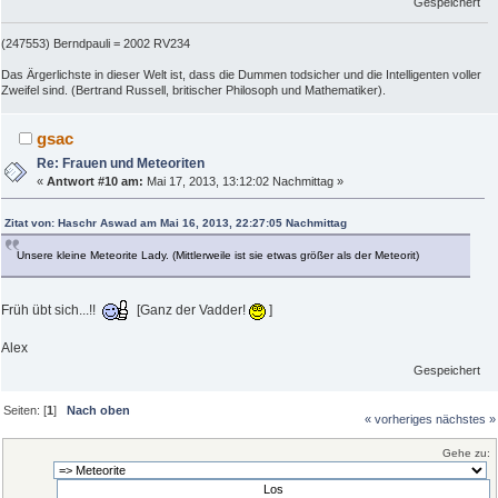
Gespeichert
(247553) Berndpauli = 2002 RV234
Das Ärgerlichste in dieser Welt ist, dass die Dummen todsicher und die Intelligenten voller
Zweifel sind. (Bertrand Russell, britischer Philosoph und Mathematiker).
gsac
Re: Frauen und Meteoriten
«
Antwort #10 am:
Mai 17, 2013, 13:12:02 Nachmittag »
Zitat von: Haschr Aswad am Mai 16, 2013, 22:27:05 Nachmittag
Unsere kleine Meteorite Lady. (Mittlerweile ist sie etwas größer als der Meteorit)
Früh übt sich...!!
[Ganz der Vadder!
]
Alex
Gespeichert
Seiten: [
1
]
Nach oben
« vorheriges
nächstes »
Gehe zu: