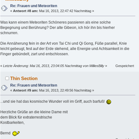
Re: Frauen und Meteoriten
«
Antwort #8 am:
Mai 16, 2013, 22:47:42 Nachmittag »
Was kann einem Meteoriten Schöneres passieren als eine solche
Begegnung und Berührung? Der alte Gibeon, ich hör ihn bis hierher
schnurren.
Die Annäherung fein in der Art von Tai Chi und Qi Gong, Füße parallel, Knie
leicht gebeugt, fest auf der Erde stehend, alle Energie und Achtsamkeit in die
Finger gebündelt, zart und entschlossen.
«
Letzte Änderung: Mai 16, 2013, 23:04:05 Nachmittag von MilliesBilly
»
Gespeichert
Thin Section
Re: Frauen und Meteoriten
«
Antwort #9 am:
Mai 16, 2013, 22:49:56 Nachmittag »
...und sie hat das kosmische Wunder voll im Griff, auch barfuß!
Herzliche Grüße an die kleine Dame mit
dem Blick für extraterrestrische
Kostbarkeiten,
Bernd