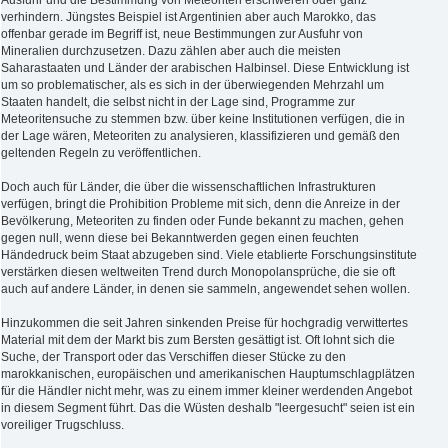
verhindern. Jüngstes Beispiel ist Argentinien aber auch Marokko, das
offenbar gerade im Begriff ist, neue Bestimmungen zur Ausfuhr von
Mineralien durchzusetzen. Dazu zählen aber auch die meisten
Saharastaaten und Länder der arabischen Halbinsel. Diese Entwicklung ist
um so problematischer, als es sich in der überwiegenden Mehrzahl um
Staaten handelt, die selbst nicht in der Lage sind, Programme zur
Meteoritensuche zu stemmen bzw. über keine Institutionen verfügen, die in
der Lage wären, Meteoriten zu analysieren, klassifizieren und gemäß den
geltenden Regeln zu veröffentlichen.
Doch auch für Länder, die über die wissenschaftlichen Infrastrukturen
verfügen, bringt die Prohibition Probleme mit sich, denn die Anreize in der
Bevölkerung, Meteoriten zu finden oder Funde bekannt zu machen, gehen
gegen null, wenn diese bei Bekanntwerden gegen einen feuchten
Händedruck beim Staat abzugeben sind. Viele etablierte Forschungsinstitute
verstärken diesen weltweiten Trend durch Monopolansprüche, die sie oft
auch auf andere Länder, in denen sie sammeln, angewendet sehen wollen.
Hinzukommen die seit Jahren sinkenden Preise für hochgradig verwittertes
Material mit dem der Markt bis zum Bersten gesättigt ist. Oft lohnt sich die
Suche, der Transport oder das Verschiffen dieser Stücke zu den
marokkanischen, europäischen und amerikanischen Hauptumschlagplätzen
für die Händler nicht mehr, was zu einem immer kleiner werdenden Angebot
in diesem Segment führt. Das die Wüsten deshalb "leergesucht" seien ist ein
voreiliger Trugschluss.