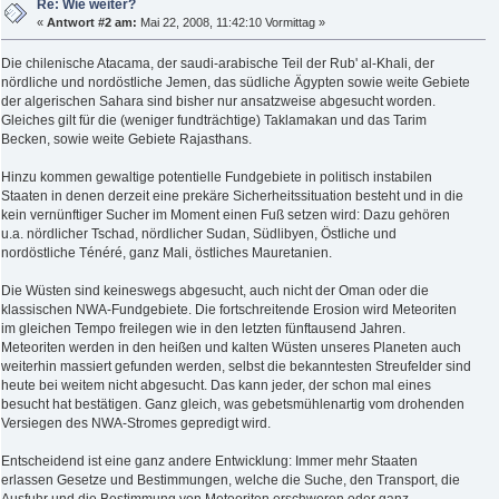
Re: Wie weiter?
«
Antwort #2 am:
Mai 22, 2008, 11:42:10 Vormittag »
Die chilenische Atacama, der saudi-arabische Teil der Rub' al-Khali, der
nördliche und nordöstliche Jemen, das südliche Ägypten sowie weite Gebiete
der algerischen Sahara sind bisher nur ansatzweise abgesucht worden.
Gleiches gilt für die (weniger fundträchtige) Taklamakan und das Tarim
Becken, sowie weite Gebiete Rajasthans.
Hinzu kommen gewaltige potentielle Fundgebiete in politisch instabilen
Staaten in denen derzeit eine prekäre Sicherheitssituation besteht und in die
kein vernünftiger Sucher im Moment einen Fuß setzen wird: Dazu gehören
u.a. nördlicher Tschad, nördlicher Sudan, Südlibyen, Östliche und
nordöstliche Ténéré, ganz Mali, östliches Mauretanien.
Die Wüsten sind keineswegs abgesucht, auch nicht der Oman oder die
klassischen NWA-Fundgebiete. Die fortschreitende Erosion wird Meteoriten
im gleichen Tempo freilegen wie in den letzten fünftausend Jahren.
Meteoriten werden in den heißen und kalten Wüsten unseres Planeten auch
weiterhin massiert gefunden werden, selbst die bekanntesten Streufelder sind
heute bei weitem nicht abgesucht. Das kann jeder, der schon mal eines
besucht hat bestätigen. Ganz gleich, was gebetsmühlenartig vom drohenden
Versiegen des NWA-Stromes gepredigt wird.
Entscheidend ist eine ganz andere Entwicklung: Immer mehr Staaten
erlassen Gesetze und Bestimmungen, welche die Suche, den Transport, die
Ausfuhr und die Bestimmung von Meteoriten erschweren oder ganz