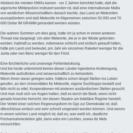
Abstand die meisten NWAs kamen - vor 2 Jahren berichtet hatte, daß die
algerische Militärpolizei instruiert worden ist, daß eine internationale Mafia
von westlichen Wissenschaftlern danach trachte, das Land an Meteoriten
auszuplündern und daß Meteorite im Allgemeinen zwischen 50 000 und 70
000 Dollar IM GRAMM gehandelt werden würden.
Die wahren Summen um dies ging, hatte ich ja schon in einem anderen
Thread mal dargelegt. Um aller Meteorite, die je in der Wüste gefunden
worden, habhaft zu werden, indemsese schlicht und einfach gekauft hätten,
hätte pro Land und bedeutet, pro Jahr ein einzelnes Raketerl weniger für die
Junta oder nen Benz weniger für den Fürst.
Eine fürchterliche und unsinnige Fehlentwicklung.
Und bis heute unternimmt keines dieser Länder irgendeine Anstrengung,
Meteorite aufzufinden und wissenschaftlich zu behandeln.
Wenn ihnen daran gelegen wäre, hättens schon längst Stellen ins Leben
gerufen, an den Universitäten für Meteorite, eigene Suchtrupps bestallt und
falls nicht zu eitel, Kooperationen mit anderen ausländischen Stellen gesucht.
Und man muß sich vor Augen halten, daß es durch die Bank, wenn nicht
gerade Anarchie herrscht, bei diesen Staaten um totalitäre Regime handelt.
Der Vorteil einer solchen Regierungsform im Ggs zur Demokratie ist, daß
sBeschlüsse einfach und sehr schnell umgesetzt werden können. Und wenns
in einem solchen Land möglich ist, daß es, was weiß ich, staatliche
Fischannahmestellen gibt, dann wärs ein Leichtes, sowas für Mets
einzurichten.