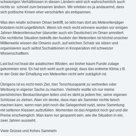
schwierigen Verhältnissen in diesen Ländern wird sich wahrscheinlich auch
nichts so schnell zum besseren ändern. Wir erleben es ja andauernd, dass
sich politische Krisen eher verschärfen als entspannen.
Was den relativ sicheren Oman betrifft, so lebt man dort als Meteoritenjäger
trotzdem nicht ungefährlich. Wenn ich mich recht erinnere wurden vor einigen
Jahren Meteoritensucher (darunter auch ein Deutscher) im Oman arrestiert.
Die rechtliche Situation betreffs der Ausfuhr der Meteoriten ist höchst unsicher.
Mittlerweile wissen die Omanis auch, auf welchen Schatz sie sitzen und
organisieren auch selbst Suchaktionen in Kooperation mit schweizer
Wissenschaftlern.
Last but not least die asiatischen Wüsten, wo bisher kaum Funde zutage
gekommen sind. Es hat sich wohl auch gezeigt, dass das extreme Klima z.B.
in der Gobi der Erhaltung von Meteoriten nicht sehr zuträglich ist.
Übrigens ist es nicht mein Ziel, hier Torschlusspanik zu verbreiten oder
Werbung in eigener Sache zu machen. Vielmehr wollte ich nur meine
persönlichen Beobachtungen teilen und es steht ja jedem frei, seine eigenen
Schlüsse zu ziehen. Aber ich denke, dass man als Sammler nichts falsch
machen kann, wenn man jetzt noch die Gelegenheit nutzt, seine Sammlung
mit seltenen Klassen aufzufüllen. Momentan ist das Angebot noch gut und die
Preise erschwinglich. Man kann nur gespannt sein, wie die Situation in ein,
zwei Jahren aussieht.
Viele Grüsse und frohes Sammeln