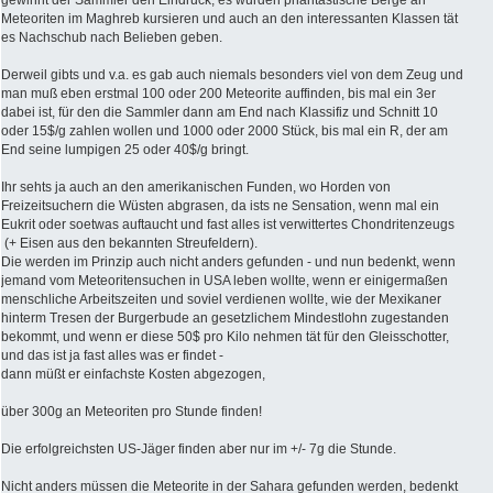
Meteoriten im Maghreb kursieren und auch an den interessanten Klassen tät
es Nachschub nach Belieben geben.
Derweil gibts und v.a. es gab auch niemals besonders viel von dem Zeug und
man muß eben erstmal 100 oder 200 Meteorite auffinden, bis mal ein 3er
dabei ist, für den die Sammler dann am End nach Klassifiz und Schnitt 10
oder 15$/g zahlen wollen und 1000 oder 2000 Stück, bis mal ein R, der am
End seine lumpigen 25 oder 40$/g bringt.
Ihr sehts ja auch an den amerikanischen Funden, wo Horden von
Freizeitsuchern die Wüsten abgrasen, da ists ne Sensation, wenn mal ein
Eukrit oder soetwas auftaucht und fast alles ist verwittertes Chondritenzeugs
(+ Eisen aus den bekannten Streufeldern).
Die werden im Prinzip auch nicht anders gefunden - und nun bedenkt, wenn
jemand vom Meteoritensuchen in USA leben wollte, wenn er einigermaßen
menschliche Arbeitszeiten und soviel verdienen wollte, wie der Mexikaner
hinterm Tresen der Burgerbude an gesetzlichem Mindestlohn zugestanden
bekommt, und wenn er diese 50$ pro Kilo nehmen tät für den Gleisschotter,
und das ist ja fast alles was er findet -
dann müßt er einfachste Kosten abgezogen,
über 300g an Meteoriten pro Stunde finden!
Die erfolgreichsten US-Jäger finden aber nur im +/- 7g die Stunde.
Nicht anders müssen die Meteorite in der Sahara gefunden werden, bedenkt