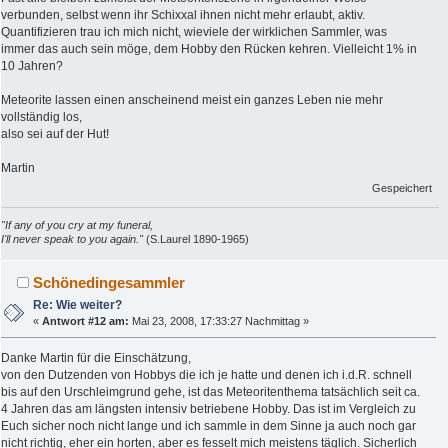
verbunden, selbst wenn ihr Schixxal ihnen nicht mehr erlaubt, aktiv.
Quantifizieren trau ich mich nicht, wieviele der wirklichen Sammler, was
immer das auch sein möge, dem Hobby den Rücken kehren. Vielleicht 1% in
10 Jahren?
Meteorite lassen einen anscheinend meist ein ganzes Leben nie mehr
vollständig los,
also sei auf der Hut!
Martin
Gespeichert
"If any of you cry at my funeral,
I'll never speak to you again."
(S.Laurel 1890-1965)
Schönedingesammler
Re: Wie weiter?
«
Antwort #12 am:
Mai 23, 2008, 17:33:27 Nachmittag »
Danke Martin für die Einschätzung,
von den Dutzenden von Hobbys die ich je hatte und denen ich i.d.R. schnell
bis auf den Urschleimgrund gehe, ist das Meteoritenthema tatsächlich seit ca.
4 Jahren das am längsten intensiv betriebene Hobby. Das ist im Vergleich zu
Euch sicher noch nicht lange und ich sammle in dem Sinne ja auch noch gar
nicht richtig, eher ein horten, aber es fesselt mich meistens täglich. Sicherlich