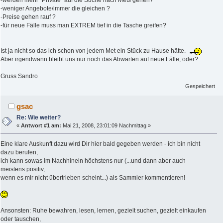
-werden mehr "Private" auf die Suche nach Mets gehen?
-weniger Angebote/immer die gleichen ?
-Preise gehen rauf ?
-für neue Fälle muss man EXTREM tief in die Tasche greifen?
Ist ja nicht so das ich schon von jedem Met ein Stück zu Hause hätte.
Aber irgendwann bleibt uns nur noch das Abwarten auf neue Fälle, oder?
Gruss Sandro
Gespeichert
gsac
Re: Wie weiter?
«
Antwort #1 am:
Mai 21, 2008, 23:01:09 Nachmittag »
Eine klare Auskunft dazu wird Dir hier bald gegeben werden - ich bin nicht
dazu berufen,
ich kann sowas im Nachhinein höchstens nur (...und dann aber auch
meistens positiv,
wenn es mir nicht übertrieben scheint...) als Sammler kommentieren!
Ansonsten: Ruhe bewahren, lesen, lernen, gezielt suchen, gezielt einkaufen
oder tauschen,