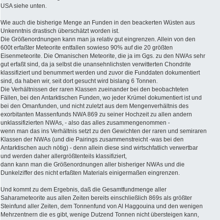
USA siehe unten.
Wie auch die bisherige Menge an Funden in den beackerten Wüsten aus
Unkenntnis drastisch überschätzt worden ist.
Die Größenordnungen kann man ja relativ gut eingrenzen. Allein von den
600t erfaßter Meteorite entfallen sowieso 90% auf die 20 größten
Eisenmeteorite. Die Omanischen Meteorite, die ja im Ggs. zu den NWAs sehr
gut erfaßt sind, da ja selbst die unansehnlichsten verwitterten Chondrite
klassifiziert und benummert werden und zuvor die Funddaten dokumentiert
sind, da haben wir, seit dort gesucht wird bislang 6 Tonnen.
Die Verhältnissen der raren Klassen zueinander bei den beobachteten
Fällen, bei den Antarktischen Funden, wo jeder Krümel dokumentiert ist und
bei den Omanfunden, und nicht zuletzt aus dem Mengenverhältnis des
exorbitanten Massenfunds NWA 869 zu seiner Hochzeit zu allen andern
unklassifizierten NWAs, - also das alles zusammengenommen -
wenn man das ins Verhältnis setzt zu den Gewichten der raren und semiraren
Klassen der NWAs (und die Pairings zusammenstreicht -was bei den
Antarktischen auch nötig) - denn allein diese sind wirtschfatlich verwertbar
und werden daher allergrößtenteils klassifiziert,
dann kann man die Größenordnungen aller bisheriger NWAs und die
Dunkelziffer des nicht erfaßten Materials einigermaßen eingrenzen.
Und kommt zu dem Ergebnis, daß die Gesamtfundmenge aller
Saharameteorite aus allen Zeiten bereits einschließlich 869s als größter
Steinfund aller Zeiten, dem Tonnenfund von Al Haggouina und den wenigen
Mehrzentnern die es gibt, wenige Dutzend Tonnen nicht übersteigen kann,