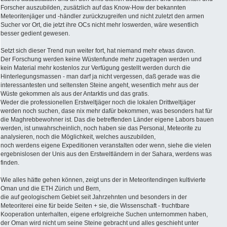
Forscher auszubilden, zusätzlich auf das Know-How der bekannten
Meteoritenjäger und -händler zurückzugreifen und nicht zuletzt den armen
Sucher vor Ort, die jetzt ihre OCs nicht mehr loswerden, wäre wesentlich
besser gedient gewesen.
Setzt sich dieser Trend nun weiter fort, hat niemand mehr etwas davon.
Der Forschung werden keine Wüstenfunde mehr zugetragen werden und
kein Material mehr kostenlos zur Verfügung gestellt werden durch die
Hinterlegungsmassen - man darf ja nicht vergessen, daß gerade was die
interessantesten und seltensten Steine angeht, wesentlich mehr aus der
Wüste gekommen als aus der Antarktis und das gratis.
Weder die professionellen Erstweltjäger noch die lokalen Drittweltjäger
werden noch suchen, dase nix mehr dafür bekommen, was besonders hat für
die Maghrebbewohner ist. Das die betreffenden Länder eigene Labors bauen
werden, ist unwahrscheinlich, noch haben sie das Personal, Meteorite zu
analysieren, noch die Möglichkeit, welches auszubilden,
noch werdens eigene Expeditionen veranstalten oder wenn, siehe die vielen
ergebnislosen der Unis aus den Erstweltländern in der Sahara, werdens was
finden.
Wie alles hätte gehen können, zeigt uns der in Meteoritendingen kultivierte
Oman und die ETH Zürich und Bern,
die auf geologischem Gebiet seit Jahrzehnten und besonders in der
Meteoriterei eine für beide Seiten + sie, die Wissenschaft - fruchtbare
Kooperation unterhalten, eigene erfolgreiche Suchen unternommen haben,
der Oman wird nicht um seine Steine gebracht und alles geschieht unter