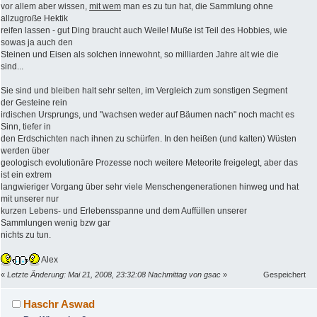
vor allem aber wissen,
mit wem
man es zu tun hat, die Sammlung ohne
allzugroße Hektik
reifen lassen - gut Ding braucht auch Weile! Muße ist Teil des Hobbies, wie
sowas ja auch den
Steinen und Eisen als solchen innewohnt, so milliarden Jahre alt wie die
sind...
Sie sind und bleiben halt sehr selten, im Vergleich zum sonstigen Segment
der Gesteine rein
irdischen Ursprungs, und "wachsen weder auf Bäumen nach" noch macht es
Sinn, tiefer in
den Erdschichten nach ihnen zu schürfen. In den heißen (und kalten) Wüsten
werden über
geologisch evolutionäre Prozesse noch weitere Meteorite freigelegt, aber das
ist ein extrem
langwieriger Vorgang über sehr viele Menschengenerationen hinweg und hat
mit unserer nur
kurzen Lebens- und Erlebensspanne und dem Auffüllen unserer
Sammlungen wenig bzw gar
nichts zu tun.
Alex
«
Letzte Änderung: Mai 21, 2008, 23:32:08 Nachmittag von gsac
»
Gespeichert
Haschr Aswad