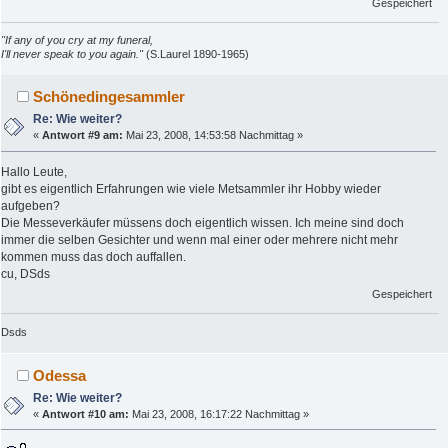
Gespeichert
"If any of you cry at my funeral,
I'll never speak to you again."
(S.Laurel 1890-1965)
Schönedingesammler
Re: Wie weiter?
«
Antwort #9 am:
Mai 23, 2008, 14:53:58 Nachmittag »
Hallo Leute,
gibt es eigentlich Erfahrungen wie viele Metsammler ihr Hobby wieder
aufgeben?
Die Messeverkäufer müssens doch eigentlich wissen. Ich meine sind doch
immer die selben Gesichter und wenn mal einer oder mehrere nicht mehr
kommen muss das doch auffallen.
cu, DSds
Gespeichert
Dsds
Odessa
Re: Wie weiter?
«
Antwort #10 am:
Mai 23, 2008, 16:17:22 Nachmittag »