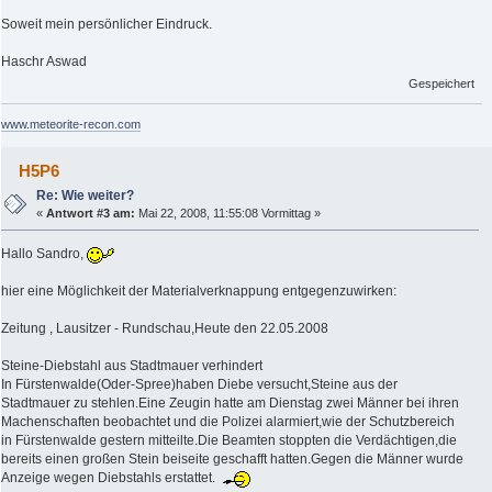
Soweit mein persönlicher Eindruck.
Haschr Aswad
Gespeichert
www.meteorite-recon.com
H5P6
Re: Wie weiter?
«
Antwort #3 am:
Mai 22, 2008, 11:55:08 Vormittag »
Hallo Sandro,
hier eine Möglichkeit der Materialverknappung entgegenzuwirken:
Zeitung , Lausitzer - Rundschau,Heute den 22.05.2008
Steine-Diebstahl aus Stadtmauer verhindert
In Fürstenwalde(Oder-Spree)haben Diebe versucht,Steine aus der
Stadtmauer zu stehlen.Eine Zeugin hatte am Dienstag zwei Männer bei ihren
Machenschaften beobachtet und die Polizei alarmiert,wie der Schutzbereich
in Fürstenwalde gestern mitteilte.Die Beamten stoppten die Verdächtigen,die
bereits einen großen Stein beiseite geschafft hatten.Gegen die Männer wurde
Anzeige wegen Diebstahls erstattet.