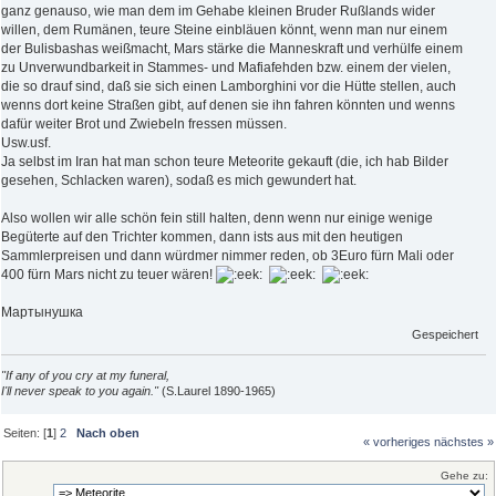
ganz genauso, wie man dem im Gehabe kleinen Bruder Rußlands wider
willen, dem Rumänen, teure Steine einbläuen könnt, wenn man nur einem
der Bulisbashas weißmacht, Mars stärke die Manneskraft und verhülfe einem
zu Unverwundbarkeit in Stammes- und Mafiafehden bzw. einem der vielen,
die so drauf sind, daß sie sich einen Lamborghini vor die Hütte stellen, auch
wenns dort keine Straßen gibt, auf denen sie ihn fahren könnten und wenns
dafür weiter Brot und Zwiebeln fressen müssen.
Usw.usf.
Ja selbst im Iran hat man schon teure Meteorite gekauft (die, ich hab Bilder
gesehen, Schlacken waren), sodaß es mich gewundert hat.
Also wollen wir alle schön fein still halten, denn wenn nur einige wenige
Begüterte auf den Trichter kommen, dann ists aus mit den heutigen
Sammlerpreisen und dann würdmer nimmer reden, ob 3Euro fürn Mali oder
400 fürn Mars nicht zu teuer wären!
Мартынушка
Gespeichert
"If any of you cry at my funeral,
I'll never speak to you again."
(S.Laurel 1890-1965)
Seiten: [
1
]
2
Nach oben
« vorheriges
nächstes »
Gehe zu: