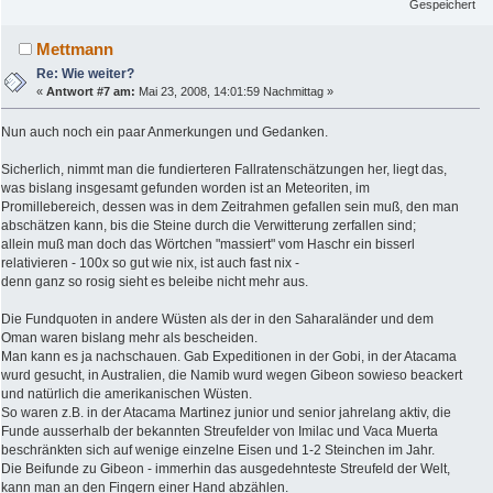
Gespeichert
Mettmann
Re: Wie weiter?
«
Antwort #7 am:
Mai 23, 2008, 14:01:59 Nachmittag »
Nun auch noch ein paar Anmerkungen und Gedanken.
Sicherlich, nimmt man die fundierteren Fallratenschätzungen her, liegt das,
was bislang insgesamt gefunden worden ist an Meteoriten, im
Promillebereich, dessen was in dem Zeitrahmen gefallen sein muß, den man
abschätzen kann, bis die Steine durch die Verwitterung zerfallen sind;
allein muß man doch das Wörtchen "massiert" vom Haschr ein bisserl
relativieren - 100x so gut wie nix, ist auch fast nix -
denn ganz so rosig sieht es beleibe nicht mehr aus.
Die Fundquoten in andere Wüsten als der in den Saharaländer und dem
Oman waren bislang mehr als bescheiden.
Man kann es ja nachschauen. Gab Expeditionen in der Gobi, in der Atacama
wurd gesucht, in Australien, die Namib wurd wegen Gibeon sowieso beackert
und natürlich die amerikanischen Wüsten.
So waren z.B. in der Atacama Martinez junior und senior jahrelang aktiv, die
Funde ausserhalb der bekannten Streufelder von Imilac und Vaca Muerta
beschränkten sich auf wenige einzelne Eisen und 1-2 Steinchen im Jahr.
Die Beifunde zu Gibeon - immerhin das ausgedehnteste Streufeld der Welt,
kann man an den Fingern einer Hand abzählen.