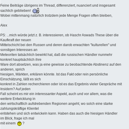
Feine Beiträge übrigens im Thread, differenziert, nuanciert und insgesamt
sachlich geblieben!
Wobei mittenmang natürlich trotzdem jede Menge Fragen offen bleiben,
Alex
PS: ...mich würde jetzt z. B. interessieren, ob Haschr Aswads These über die
Kaufkraft der neuen
Mittelschicht bei den Russen und deren darob erwachten "kulturellen" und
sonstigen Interesses an
Meteoriten tatsächlich bewirkt hat, daß die russischen Händler nunmehr
konkret hauptsächlich ihre
Ware dort absetzen, was ja eine gewisse zu beobachtende Abstinenz auf den
anderen, sprich
hiesigen, Märkten, erklären könnte. Ist das Fakt oder rein persönliche
Einschätzung, läßt es sich
konkret in Zahlen recherchieren oder ist es das Ergebnis vieler Gespräche mit
Insidern? Auf jeden
Fall scheint es mir ein interessanter Aspekt, auch und vor allem, was die
weitere Entwicklung in
den wirtschaftlich aufstrebenden Regionen angeht, wo solch eine starke
zahlungskräftige Klientel
entstehen und sich entwickeln kann. Haben das auch die hiesigen Händler
im Blick, frage ich mal
mit einem
?