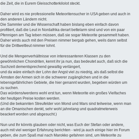
die Zeit, die in Eurem Gleisschotterkilolot steckt.
Daher wird es nie professionelle Meteoritensucher in USA geben und auch in
den anderen Ländern nicht.
Die Sammler und die Wissenschaft haben bislang eben einfach davon
profitiert, daß die Leut in Nordafrika derart bettelarm sind und von ein paar
Pfennigen am Tag leben müssen, daß sie sogar Meteorite gesammelt haben.
Daher wirds auch mit den Preisen nimmer bergab gehen, weils dann selbst
für die Drittweltleut nimmer lohnt.
Und die Mengenverhältnisse von interessanteren Klassen zu den
gewöhnlichen Chondriten, kennt ihr ja nun, das bedeutet auch, daß sich die
Suchzeit dementsprechend gewaltig verlängert,
und da wäre einfach der Lohn der Angst viel zu niedrig, als daß selbst die
Ärmsten der Armen sich in die schwerer zugänglichen und in die
lebensgefährlichen Gebiete, die hier genannt wurden, begeben würden um
zu suchen.
Das würdens/werdens wohl erst tun, wenn Meteorite ein großes Vielfaches
der heutigen Preise kosten werden.
(Und die bekannten Streufelder von Mond und Mars sind teilweise, wenn man
an die Omanischen denkt, sehr wohl jahrelang und quadratmeterweis
beackert worden und abgesucht.)
Nun und Ihr könnts glauben oder nicht, was Euch der Stefan oder andere,
auch mit viel weniger Erfahrung berichten - wird ja auch einige hier im Forum
geben, die zum Spaß mal nach Marokko gefahren sind, um Meteorite zu