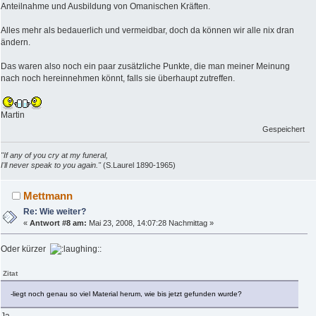
Anteilnahme und Ausbildung von Omanischen Kräften.
Alles mehr als bedauerlich und vermeidbar, doch da können wir alle nix dran
ändern.
Das waren also noch ein paar zusätzliche Punkte, die man meiner Meinung
nach noch hereinnehmen könnt, falls sie überhaupt zutreffen.
Martin
Gespeichert
"If any of you cry at my funeral,
I'll never speak to you again."
(S.Laurel 1890-1965)
Mettmann
Re: Wie weiter?
«
Antwort #8 am:
Mai 23, 2008, 14:07:28 Nachmittag »
Oder kürzer
:
Zitat
-liegt noch genau so viel Material herum, wie bis jetzt gefunden wurde?
Ja.