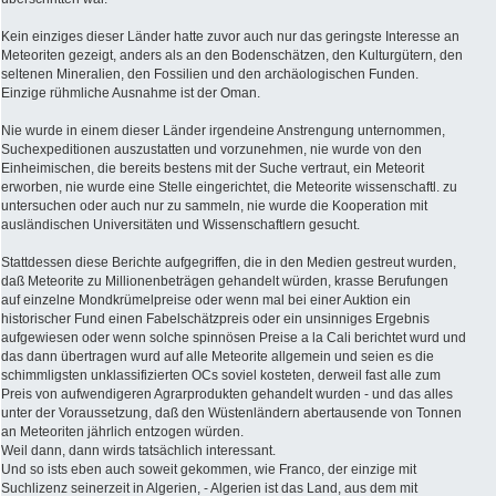
Kein einziges dieser Länder hatte zuvor auch nur das geringste Interesse an
Meteoriten gezeigt, anders als an den Bodenschätzen, den Kulturgütern, den
seltenen Mineralien, den Fossilien und den archäologischen Funden.
Einzige rühmliche Ausnahme ist der Oman.
Nie wurde in einem dieser Länder irgendeine Anstrengung unternommen,
Suchexpeditionen auszustatten und vorzunehmen, nie wurde von den
Einheimischen, die bereits bestens mit der Suche vertraut, ein Meteorit
erworben, nie wurde eine Stelle eingerichtet, die Meteorite wissenschaftl. zu
untersuchen oder auch nur zu sammeln, nie wurde die Kooperation mit
ausländischen Universitäten und Wissenschaftlern gesucht.
Stattdessen diese Berichte aufgegriffen, die in den Medien gestreut wurden,
daß Meteorite zu Millionenbeträgen gehandelt würden, krasse Berufungen
auf einzelne Mondkrümelpreise oder wenn mal bei einer Auktion ein
historischer Fund einen Fabelschätzpreis oder ein unsinniges Ergebnis
aufgewiesen oder wenn solche spinnösen Preise a la Cali berichtet wurd und
das dann übertragen wurd auf alle Meteorite allgemein und seien es die
schimmligsten unklassifizierten OCs soviel kosteten, derweil fast alle zum
Preis von aufwendigeren Agrarprodukten gehandelt wurden - und das alles
unter der Voraussetzung, daß den Wüstenländern abertausende von Tonnen
an Meteoriten jährlich entzogen würden.
Weil dann, dann wirds tatsächlich interessant.
Und so ists eben auch soweit gekommen, wie Franco, der einzige mit
Suchlizenz seinerzeit in Algerien, - Algerien ist das Land, aus dem mit