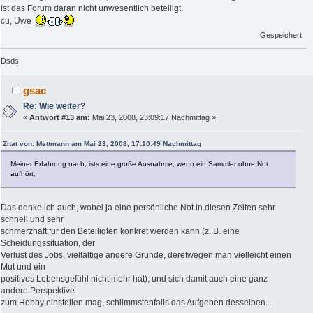
ist das Forum daran nicht unwesentlich beteiligt.
cu, Uwe
Gespeichert
Dsds
gsac
Re: Wie weiter?
«
Antwort #13 am:
Mai 23, 2008, 23:09:17 Nachmittag »
Zitat von: Mettmann am Mai 23, 2008, 17:10:49 Nachmittag
Meiner Erfahrung nach, ists eine große Ausnahme, wenn ein Sammler ohne Not
aufhört.
Das denke ich auch, wobei ja eine persönliche Not in diesen Zeiten sehr
schnell und sehr
schmerzhaft für den Beteiligten konkret werden kann (z. B. eine
Scheidungssituation, der
Verlust des Jobs, vielfältige andere Gründe, deretwegen man vielleicht einen
Mut und ein
positives Lebensgefühl nicht mehr hat), und sich damit auch eine ganz
andere Perspektive
zum Hobby einstellen mag, schlimmstenfalls das Aufgeben desselben...