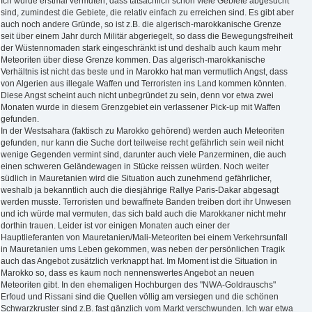
Ich würde erstmal vermuten, dass tatsächlich schon viele Gebiete abgesucht
sind, zumindest die Gebiete, die relativ einfach zu erreichen sind. Es gibt aber
auch noch andere Gründe, so ist z.B. die algerisch-marokkanische Grenze
seit über einem Jahr durch Militär abgeriegelt, so dass die Bewegungsfreiheit
der Wüstennomaden stark eingeschränkt ist und deshalb auch kaum mehr
Meteoriten über diese Grenze kommen. Das algerisch-marokkanische
Verhältnis ist nicht das beste und in Marokko hat man vermutlich Angst, dass
von Algerien aus illegale Waffen und Terroristen ins Land kommen könnten.
Diese Angst scheint auch nicht unbegründet zu sein, denn vor etwa zwei
Monaten wurde in diesem Grenzgebiet ein verlassener Pick-up mit Waffen
gefunden.
In der Westsahara (faktisch zu Marokko gehörend) werden auch Meteoriten
gefunden, nur kann die Suche dort teilweise recht gefährlich sein weil nicht
wenige Gegenden vermint sind, darunter auch viele Panzerminen, die auch
einen schweren Geländewagen in Stücke reissen würden. Noch weiter
südlich in Mauretanien wird die Situation auch zunehmend gefährlicher,
weshalb ja bekanntlich auch die diesjährige Rallye Paris-Dakar abgesagt
werden musste. Terroristen und bewaffnete Banden treiben dort ihr Unwesen
und ich würde mal vermuten, das sich bald auch die Marokkaner nicht mehr
dorthin trauen. Leider ist vor einigen Monaten auch einer der
Hauptlieferanten von Mauretanien/Mali-Meteoriten bei einem Verkehrsunfall
in Mauretanien ums Leben gekommen, was neben der persönlichen Tragik
auch das Angebot zusätzlich verknappt hat. Im Moment ist die Situation in
Marokko so, dass es kaum noch nennenswertes Angebot an neuen
Meteoriten gibt. In den ehemaligen Hochburgen des "NWA-Goldrauschs"
Erfoud und Rissani sind die Quellen völlig am versiegen und die schönen
Schwarzkruster sind z.B. fast gänzlich vom Markt verschwunden. Ich war etwa