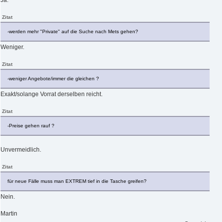
Zitat
-werden mehr "Private" auf die Suche nach Mets gehen?
Weniger.
Zitat
-weniger Angebote/immer die gleichen ?
Exakt/solange Vorrat derselben reicht.
Zitat
-Preise gehen rauf ?
Unvermeidlich.
Zitat
für neue Fälle muss man EXTREM tief in die Tasche greifen?
Nein.
Martin