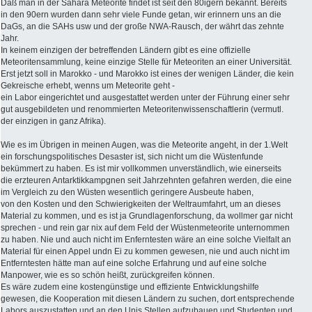
Daß man in der Sahara Meteorite findet ist seit den 80igern bekannt. Bereits
in den 90ern wurden dann sehr viele Funde getan, wir erinnern uns an die
DaGs, an die SAHs usw und der große NWA-Rausch, der währt das zehnte
Jahr.
In keinem einzigen der betreffenden Ländern gibt es eine offizielle
Meteoritensammlung, keine einzige Stelle für Meteoriten an einer Universität.
Erst jetzt soll in Marokko - und Marokko ist eines der wenigen Länder, die kein
Gekreische erhebt, wenns um Meteorite geht -
ein Labor eingerichtet und ausgestattet werden unter der Führung einer sehr
gut ausgebildeten und renommierten Meteoritenwissenschaftlerin (vermutl.
der einzigen in ganz Afrika).
Wie es im Übrigen in meinen Augen, was die Meteorite angeht, in der 1.Welt
ein forschungspolitisches Desaster ist, sich nicht um die Wüstenfunde
bekümmert zu haben. Es ist mir vollkommen unverständlich, wie einerseits
die erzteuren Antarktikkampgnen seit Jahrzehnten gefahren werden, die eine
im Vergleich zu den Wüsten wesentlich geringere Ausbeute haben,
von den Kosten und den Schwierigkeiten der Weltraumfahrt, um an dieses
Material zu kommen, und es ist ja Grundlagenforschung, da wollmer gar nicht
sprechen - und rein gar nix auf dem Feld der Wüstenmeteorite unternommen
zu haben. Nie und auch nicht im Enferntesten wäre an eine solche Vielfalt an
Material für einen Appel undn Ei zu kommen gewesen, nie und auch nicht im
Entferntesten hätte man auf eine solche Erfahrung und auf eine solche
Manpower, wie es so schön heißt, zurückgreifen können.
Es wäre zudem eine kostengünstige und effiziente Entwicklungshilfe
gewesen, die Kooperation mit diesen Ländern zu suchen, dort entsprechende
Labors auszustatten und an den Unis Stellen aufzubauen und Studenten und