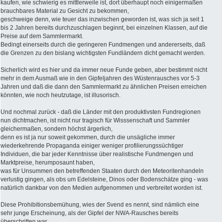
kaufen, wie schwierig es mittlerweile ist, dort überhaupt noch einigermaßen
brauchbares Material zu Gesicht zu bekommen,
geschweige denn, wie teuer das inzwischen geworden ist, was sich ja seit 1
bis 2 Jahren bereits durchzuschlagen beginnt, bei einzelnen Klassen, auf die
Preise auf dem Sammlermarkt.
Bedingt einerseits durch die geringeren Fundmengen und andererseits, daß
die Grenzen zu den bislang wichtigsten Fundländern dicht gemacht werden.
Sicherlich wird es hier und da immer neue Funde geben, aber bestimmt nicht
mehr in dem Ausmaß wie in den Gipfeljahren des Wüstenrausches vor 5-3
Jahren und daß die dann den Sammlermarkt zu ähnlichen Preisen erreichen
könnten, wie noch heutzutage, ist illusorisch.
Und nochmal zurück - daß die Länder mit den produktivsten Fundregionen
nun dichtmachen, ist nicht nur tragisch für Wisssenschaft und Sammler
gleichermaßen, sondern höchst ärgerlich,
denn es ist ja nur soweit gekommen, durch die unsägliche immer
wiederkehrende Propaganda einiger weniger profilierungssüchtiger
Individuen, die bar jeder Kenntnisse über realistische Fundmengen und
Marktpreise, herumposaunt haben,
was für Unsummen den betreffenden Staaten durch den Meteoritenhandeln
verlustig gingen, als obs um Edelsteine, Dinos oder Bodenschätze ging - was
natürlich dankbar von den Medien aufgenommen und verbreitet worden ist.
Diese Prohibitionsbemühung, wies der Svend es nennt, sind nämlich eine
sehr junge Erscheinung, als der Gipfel der NWA-Rausches bereits
überschritten war.