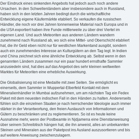
Der Eindruck eines sinkenden Angebots hat jedoch auch noch andere
Ursachen. In den Schwellenländern aber insbesondere auch in Russland,
haben sich in den letzten Jahren bedingt durch die wirtschaftliche
Entwicklung eigene Käufermärkte etabliert. So verkaufen die russischen
Händler, die noch vor drei Jahren tonnenweise Material nach Europa und in
die USA exportiert haben ihre Funde mittlerweile zu über drei Viertel im
eigenen Land. Und auch Meteoriten aus anderen Ländern wandern
zunehmend nach Russland ab, wo sich eine Mittel- und Oberschicht etabliert
hat, die ihr Geld eben nicht nur für westlichen Markentand ausgibt, sondern
auch ein zunehmendes Interesse an Kulturgütern an den Tag legt. In Indien
und China zeichnet sich eine ähnliche Entwicklung ab. Selbst wenn in den
genannten Ländern zusammen nur ein paar hundert ernsthafte Sammler
anzusiedeln sind, hat dies auf das Angebot des sehr kleinen weltweiten
Marktes für Meteoriten eine erhebliche Auswirkung.
Die Globalisierung ist eine Medaille mit zwei Seiten. Sie ermöglicht es
einerseits, dem Sammler in Wuppertal-Elberfeld Kontakt mit dem
Mineralienhändler in Mumbai aufzunehmen, um am nächsten Tag ein Fedex
Paket mit dem neuesten indischen Fall in den Händen zu halten. Andererseits
fühlen sich die einzelnen Staaten je nach herrschender Ideologie auch immer
stärker in der Verantwortung, den freien Austausch von Informationen und
Gütern zu beschränken und zu reglementieren. So ist es heute keine
Ausnahme mehr, wenn der Postbeamte in Njdjamena eine Dienstanweisung
über seinem Schreibtisch hängen hat, die ihn anweist, alles an unbekannten
Steinen und Mineralen aus der Paketpost ins Ausland auszusortieren und bis
auf weitere Anweisung zwischenzulagern.