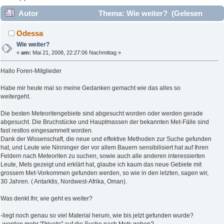
Autor
Thema: Wie weiter? (Gelesen
11774 mal)
Odessa
Wie weiter?
«
am:
Mai 21, 2008, 22:27:06 Nachmittag »
Hallo Foren-Mitglieder
Habe mir heute mal so meine Gedanken gemacht wie das alles so
weitergeht.
Die besten Meteoritengebiete sind abgesucht worden oder werden gerade
abgesucht. Die Bruchstücke und Hauptmassen der bekannten Met-Fälle sind
fast restlos eingesammelt worden.
Dank der Wissenschaft, die neue und effektive Methoden zur Suche gefunden
hat, und Leute wie Ninninger der vor allem Bauern sensibilisiert hat auf Ihren
Feldern nach Meteoriten zu suchen, sowie auch alle anderen interessierten
Leute, Mets gezeigt und erklärt hat, glaube ich kaum das neue Gebiete mit
grossem Met-Vorkommen gefunden werden, so wie in den letzten, sagen wir,
30 Jahren. ( Antarktis, Nordwest-Afrika, Oman).
Was denkt Ihr, wie geht es weiter?
-liegt noch genau so viel Material herum, wie bis jetzt gefunden wurde?