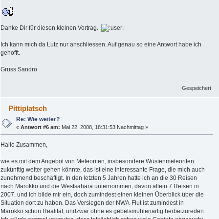
Danke Dir für diesen kleinen Vortrag.
Ich kann mich da Lutz nur anschliessen. Auf genau so eine Antwort habe ich
gehofft.
Gruss Sandro
Gespeichert
Pittiplatsch
Re: Wie weiter?
«
Antwort #6 am:
Mai 22, 2008, 18:31:53 Nachmittag »
Hallo Zusammen,
wie es mit dem Angebot von Meteoriten, insbesondere Wüstenmeteoriten
zukünftig weiter gehen könnte, das ist eine interessante Frage, die mich auch
zunehmend beschäftigt. In den letzten 5 Jahren hatte ich an die 30 Reisen
nach Marokko und die Westsahara unternommen, davon allein 7 Reisen in
2007, und ich bilde mir ein, doch zumindest einen kleinen Überblick über die
Situation dort zu haben. Das Versiegen der NWA-Flut ist zumindest in
Marokko schon Realität, undzwar ohne es gebetsmühlenartig herbeizureden.