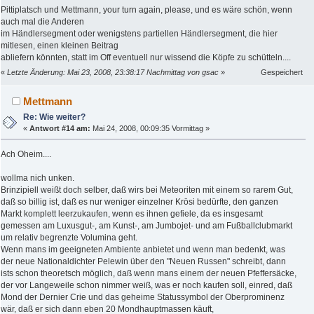
Pittiplatsch und Mettmann, your turn again, please, und es wäre schön, wenn
auch mal die Anderen
im Händlersegment oder wenigstens partiellen Händlersegment, die hier
mitlesen, einen kleinen Beitrag
abliefern könnten, statt im Off eventuell nur wissend die Köpfe zu schütteln....
«
Letzte Änderung: Mai 23, 2008, 23:38:17 Nachmittag von gsac
»
Gespeichert
Mettmann
Re: Wie weiter?
«
Antwort #14 am:
Mai 24, 2008, 00:09:35 Vormittag »
Ach Oheim....
wollma nich unken.
Brinzipiell weißt doch selber, daß wirs bei Meteoriten mit einem so rarem Gut,
daß so billig ist, daß es nur weniger einzelner Krösi bedürfte, den ganzen
Markt komplett leerzukaufen, wenn es ihnen gefiele, da es insgesamt
gemessen am Luxusgut-, am Kunst-, am Jumbojet- und am Fußballclubmarkt
um relativ begrenzte Volumina geht.
Wenn mans im geeigneten Ambiente anbietet und wenn man bedenkt, was
der neue Nationaldichter Pelewin über den "Neuen Russen" schreibt, dann
ists schon theoretsch möglich, daß wenn mans einem der neuen Pfeffersäcke,
der vor Langeweile schon nimmer weiß, was er noch kaufen soll, einred, daß
Mond der Dernier Crie und das geheime Statussymbol der Oberprominenz
wär, daß er sich dann eben 20 Mondhauptmassen käuft,