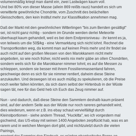
volumenmäßig kriegt man damit ein, zwei Lastwägen kaum voll.
Und bei 80% von dieser Masse (allein 869 reißts raus) handelt es sich um
verwitterte gewöhnliche Chondrite, vom Zuschnitt des belächelten
Gleisschotters, den kein Institut mehr zur Klassifikation annehmen mag.
Daß der Markt mit den gewöhnlichen Witterlingen "bis zum Bersten gesättigt"
sei, ist nicht ganz richtig - sondern im Grunde werden derlei Meteorite
überhaupt kaum gehandelt, weil es bei dem Endpreisniveau - ihr kennt es ja,
von teilweis um die 50$/kg - eine Vermarktung sich nicht lohnt. Rechnet die
Transportkosten weg, da kommt man auf keinen Preis mehr und ihr findet sie
auch nicht auf den großen Messen von den Marokkanern nicht mehr
angeboten, so wie noch früher, nicht weils nix mehr gäbe an ollen Chondriten,
sondern weils sich für die Marokkaner nimmer lohnt, es auf die Messen zu
schleppen, sondern sie besser mit ihrem Fossilienmassentand fahren,
geschweige denn es sich für sie nimmer rentiert, daheim diese Steine
anzukaufen. Und deswegen ist es auch müßig zu spekulieren, ob die Preise
noch weiter fallen könnten, da sich dann selbst der Hirtenbub in der Wüste
sagen tät, nee für das Geld heb ich Euch das Zeug nimmer auf.
Nun - und dadurch, daß diese Steine den Sammlern deshalb kaum präsent
sind, auf der andern Seite aus der Wüste nur noch rareres gehandelt wird,
dies wiederum, wenn er z.B. ins ebay schaut vervielfältigt durch
Kleinstportionen - siehe andern Thread, "Huckitta", wo ich vorgestern mal
gschwind, das US-ebay mit seinen 1400 Angeboten zerpflückt hab, was es an
rarem und in welchen Mengen dort gibt, und nichtzuletzt durch die vielen
Pairings,
gewinnt der Sammler den Eindruck, es würden phantastische Berge an