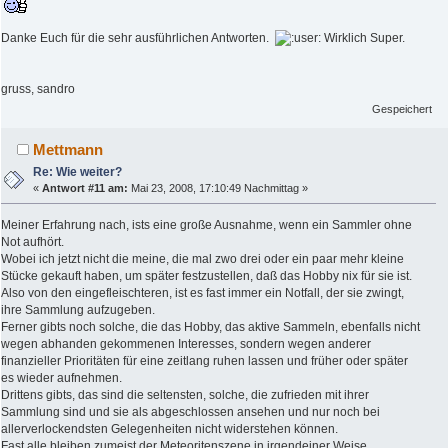
Danke Euch für die sehr ausführlichen Antworten.
Wirklich Super.
gruss, sandro
Gespeichert
Mettmann
Re: Wie weiter?
«
Antwort #11 am:
Mai 23, 2008, 17:10:49 Nachmittag »
Meiner Erfahrung nach, ists eine große Ausnahme, wenn ein Sammler ohne
Not aufhört.
Wobei ich jetzt nicht die meine, die mal zwo drei oder ein paar mehr kleine
Stücke gekauft haben, um später festzustellen, daß das Hobby nix für sie ist.
Also von den eingefleischteren, ist es fast immer ein Notfall, der sie zwingt,
ihre Sammlung aufzugeben.
Ferner gibts noch solche, die das Hobby, das aktive Sammeln, ebenfalls nicht
wegen abhanden gekommenen Interesses, sondern wegen anderer
finanzieller Prioritäten für eine zeitlang ruhen lassen und früher oder später
es wieder aufnehmen.
Drittens gibts, das sind die seltensten, solche, die zufrieden mit ihrer
Sammlung sind und sie als abgeschlossen ansehen und nur noch bei
allerverlockendsten Gelegenheiten nicht widerstehen können.
Fast alle bleiben zumeist der Meteoritenszene in irgendeiner Weise