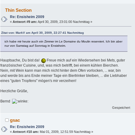
Thin Section
Re: Ensisheim 2009
«
Antwort #9 am:
April 30, 2009, 23:01:00 Nachmittag »
Zitat von: MarkV am April 30, 2009, 22:27:41 Nachmittag
ich habe mir heute auch ein Zimmer im Le Domaine du Moulin reserviert. Ich bin aber
nur von Samstag auf Sonntag in Ensisheim.
Hauptsache, Du bist da!
Freue mich auf ein Wiedersehen bei Mets, guter
französischer Cuisine, und, was mich betrifft, bei einem kühlen Bierchen.
Nein, mit Wein kann man mich nicht hinter dem Ofen vorlocken, ... war, bin
und werde bis ans Ende meiner Tage ein Biertrinker bleiben, ... die Liebhaber
eines "guten Tropfens" mögen's mir verzeihen!
Herzliche Grüße,
Bernd
Gespeichert
gsac
Re: Ensisheim 2009
«
Antwort #10 am:
Mai 01, 2009, 12:51:59 Nachmittag »