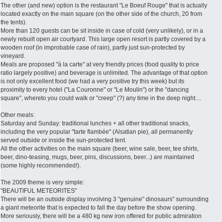
The other (and new) option is the restaurant "Le Boeuf Rouge" that is actually
located exactly on the main square (on the other side of the church, 20 from
the tents).
More than 120 guests can be sit inside in case of cold (very unlikely), or in a
newly rebuilt open air courtyard. This large open resort is partly covered by a
wooden roof (in improbable case of rain), partly just sun-protected by
vineyard.
Meals are proposed "à la carte" at very friendly prices (food quality to price
ratio largely positive) and beverage is unlimited. The advantage of that option
is not only excellent food (we had a very positive try this week) but its
proximity to every hotel ("La Couronne" or "Le Moulin") or the "dancing
square", whereto you could walk or "creep" (?) any time in the deep night....
Other meals:
Saturday and Sunday: traditional lunches + all other traditional snacks,
including the very popular "tarte flambée" (Alsatian pie), all permanently
served outside or inside the sun-protected tent.
All the other activities on the main square (beer, wine sale, beer, tee shirts,
beer, dino-teasing, mugs, beer, pins, discussions, beer...) are maintained
(some highly recommended!).
The 2009 theme is very simple:
"BEAUTIFUL METEORITES"
There will be an outside display involving 3 "genuine" dinosaurs" surrounding
a giant meteorite that is expected to fall the day before the show opening.
More seriously, there will be a 480 kg new iron offered for public admiration