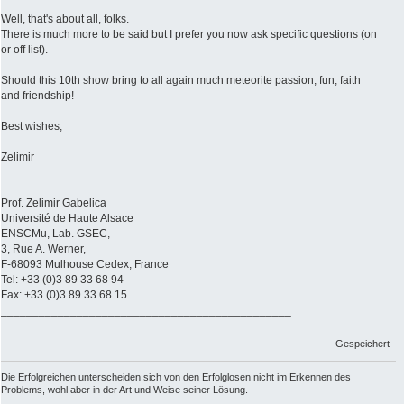
Well, that's about all, folks.
There is much more to be said but I prefer you now ask specific questions (on
or off list).
Should this 10th show bring to all again much meteorite passion, fun, faith
and friendship!
Best wishes,
Zelimir
Prof. Zelimir Gabelica
Université de Haute Alsace
ENSCMu, Lab. GSEC,
3, Rue A. Werner,
F-68093 Mulhouse Cedex, France
Tel: +33 (0)3 89 33 68 94
Fax: +33 (0)3 89 33 68 15
______________________________________________
Gespeichert
Die Erfolgreichen unterscheiden sich von den Erfolglosen nicht im Erkennen des
Problems, wohl aber in der Art und Weise seiner Lösung.