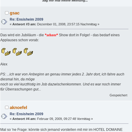
Sag mir mal meine Meinung...
gsac
Re: Ensisheim 2009
«
Antwort #3 am:
Dezember 01, 2008, 23:57:15 Nachmittag »
Das wird ein Jubiläum - die
*zehnte*
Show dort in Folge! - das bedarf eines
Applauses schon vorab:
Alex
PS: ...ich war von Anbeginn an genau immer jedes 2. Jahr dort, ich fahre auch
diesmal hin, da möge
noch so viel kurzfristig im Job dazwischenkommen. Und es war noch immer
für Überraschungen gut...
Gespeichert
aknoefel
Re: Ensisheim 2009
«
Antwort #4 am:
Februar 09, 2009, 09:27:48 Vormittag »
Mal so 'ne Frage: könnte sich jemand vorstellen mit mir im HOTEL DOMAINE