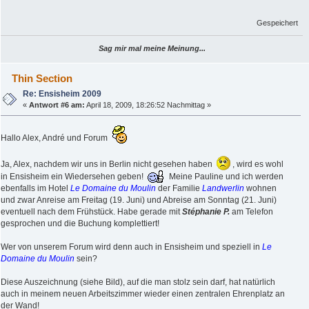
Gespeichert
Sag mir mal meine Meinung...
Thin Section
Re: Ensisheim 2009
«
Antwort #6 am:
April 18, 2009, 18:26:52 Nachmittag »
Hallo Alex, André und Forum
Ja, Alex, nachdem wir uns in Berlin nicht gesehen haben
, wird es wohl
in Ensisheim ein Wiedersehen geben!
Meine Pauline und ich werden
ebenfalls im Hotel
Le Domaine du Moulin
der Familie
Landwerlin
wohnen
und zwar Anreise am Freitag (19. Juni) und Abreise am Sonntag (21. Juni)
eventuell nach dem Frühstück. Habe gerade mit
Stéphanie P.
am Telefon
gesprochen und die Buchung komplettiert!
Wer von unserem Forum wird denn auch in Ensisheim und speziell in
Le
Domaine du Moulin
sein?
Diese Auszeichnung (siehe Bild), auf die man stolz sein darf, hat natürlich
auch in meinem neuen Arbeitszimmer wieder einen zentralen Ehrenplatz an
der Wand!