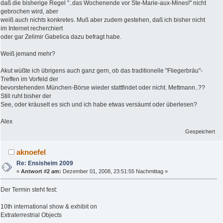
daß die bisherige Regel "..das Wochenende vor Ste-Marie-aux-Mines!" nicht
gebrochen wird, aber
weiß auch nichts konkretes. Muß aber zudem gestehen, daß ich bisher nicht
im Internet recherchiert
oder gar Zelimir Gabelica dazu befragt habe.
Weiß jemand mehr?
Akut wüßte ich übrigens auch ganz gern, ob das traditionelle "Fliegerbräu"-
Treffen im Vorfeld der
bevorstehenden München-Börse wieder stattfindet oder nicht. Mettmann..??
Still ruht bisher der
See, oder kräuselt es sich und ich habe etwas versäumt oder überlesen?
Alex
Gespeichert
aknoefel
Re: Ensisheim 2009
«
Antwort #2 am:
Dezember 01, 2008, 23:51:55 Nachmittag »
Der Termin steht fest:
10th international show & exhibit on
Extraterrestrial Objects