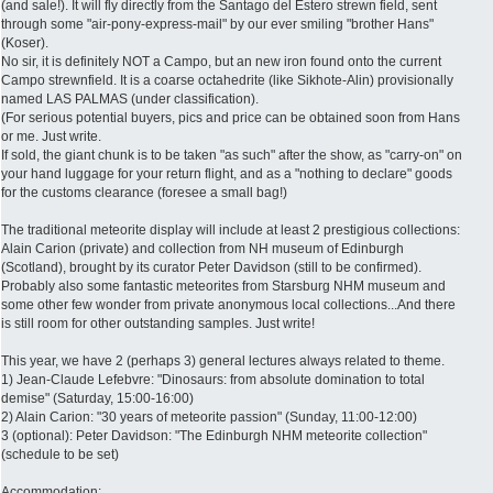
(and sale!). It will fly directly from the Santago del Estero strewn field, sent
through some "air-pony-express-mail" by our ever smiling "brother Hans"
(Koser).
No sir, it is definitely NOT a Campo, but an new iron found onto the current
Campo strewnfield. It is a coarse octahedrite (like Sikhote-Alin) provisionally
named LAS PALMAS (under classification).
(For serious potential buyers, pics and price can be obtained soon from Hans
or me. Just write.
If sold, the giant chunk is to be taken "as such" after the show, as "carry-on" on
your hand luggage for your return flight, and as a "nothing to declare" goods
for the customs clearance (foresee a small bag!)
The traditional meteorite display will include at least 2 prestigious collections:
Alain Carion (private) and collection from NH museum of Edinburgh
(Scotland), brought by its curator Peter Davidson (still to be confirmed).
Probably also some fantastic meteorites from Starsburg NHM museum and
some other few wonder from private anonymous local collections...And there
is still room for other outstanding samples. Just write!
This year, we have 2 (perhaps 3) general lectures always related to theme.
1) Jean-Claude Lefebvre: "Dinosaurs: from absolute domination to total
demise" (Saturday, 15:00-16:00)
2) Alain Carion: "30 years of meteorite passion" (Sunday, 11:00-12:00)
3 (optional): Peter Davidson: "The Edinburgh NHM meteorite collection"
(schedule to be set)
Accommodation: