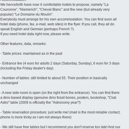
We henceforth have now 4 comfortable hotels to propose, namely “La
Couronne”, “Niemerich”, “Cheval Blanc” and the new (but already very
popular) "Le Domaine du Moulin".
Everybody must arrange for his own accommodation. You can find soon all
hotel data (phone, fax, e-mail, web sites) in the flyer. If you call, they all do
speak English and German (perhaps French ?).
If you need hotel data right now, please write.
Other features, data, remarks:
- Table prices: maintained as in the past
- Entrance fee (4 euro for adults 2 days (Saturday, Sunday), 6 euro for 3 days
(including the Friday dealer's day).
- Number of tables: still limited to about 55. Their position in basically
unchanged
- A new side-room is open (on the right from the entrance). You can find there
a dino-based display (genuine dino fossil bones, posters, bookshop, "Club
Astro" table (2009 is officially the "Astronomy year"!)
- Table reservation procedure: just write me! (mail is the most reliable contact,
phone is more tricky as I am not always there)
- We still have free tables but I recommend you don't reserve too late! And our