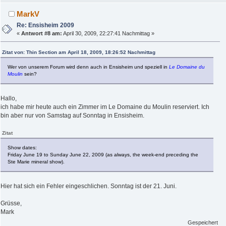
MarkV
Re: Ensisheim 2009
«
Antwort #8 am:
April 30, 2009, 22:27:41 Nachmittag »
Zitat von: Thin Section am April 18, 2009, 18:26:52 Nachmittag
Wer von unserem Forum wird denn auch in Ensisheim und speziell in
Le Domaine du
Moulin
sein?
Hallo,
ich habe mir heute auch ein Zimmer im Le Domaine du Moulin reserviert. Ich
bin aber nur von Samstag auf Sonntag in Ensisheim.
Zitat
Show dates:
Friday June 19 to Sunday June 22, 2009 (as always, the week-end preceding the
Ste Marie mineral show).
Hier hat sich ein Fehler eingeschlichen. Sonntag ist der 21. Juni.
Grüsse,
Mark
Gespeichert