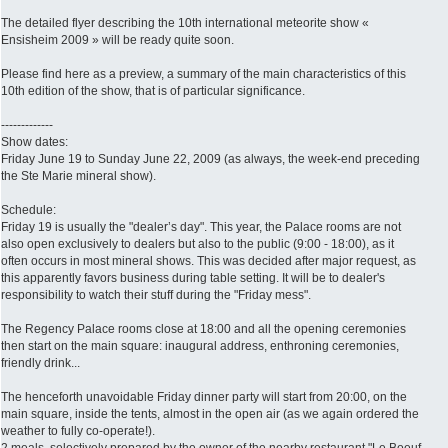
The detailed flyer describing the 10th international meteorite show «
Ensisheim 2009 » will be ready quite soon.
Please find here as a preview, a summary of the main characteristics of this
10th edition of the show, that is of particular significance.
-------------
Show dates:
Friday June 19 to Sunday June 22, 2009 (as always, the week-end preceding
the Ste Marie mineral show).
Schedule:
Friday 19 is usually the "dealer’s day". This year, the Palace rooms are not
also open exclusively to dealers but also to the public (9:00 - 18:00), as it
often occurs in most mineral shows. This was decided after major request, as
this apparently favors business during table setting. It will be to dealer's
responsibility to watch their stuff during the "Friday mess".
The Regency Palace rooms close at 18:00 and all the opening ceremonies
then start on the main square: inaugural address, enthroning ceremonies,
friendly drink...
The henceforth unavoidable Friday dinner party will start from 20:00, on the
main square, inside the tents, almost in the open air (as we again ordered the
weather to fully co-operate!).
2 meals, selectively prepared by the owner of the nearby restaurant "Le Boeuf