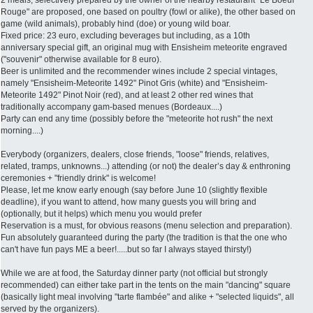
Rouge" are proposed, one based on poultry (fowl or alike), the other based on
game (wild animals), probably hind (doe) or young wild boar.
Fixed price: 23 euro, excluding beverages but including, as a 10th
anniversary special gift, an original mug with Ensisheim meteorite engraved
("souvenir" otherwise available for 8 euro).
Beer is unlimited and the recommender wines include 2 special vintages,
namely "Ensisheim-Meteorite 1492" Pinot Gris (white) and "Ensisheim-
Meteorite 1492" Pinot Noir (red), and at least 2 other red wines that
traditionally accompany gam-based menues (Bordeaux....)
Party can end any time (possibly before the "meteorite hot rush" the next
morning....)
Everybody (organizers, dealers, close friends, "loose" friends, relatives,
related, tramps, unknowns...) attending (or not) the dealer’s day & enthroning
ceremonies + "friendly drink" is welcome!
Please, let me know early enough (say before June 10 (slightly flexible
deadline), if you want to attend, how many guests you will bring and
(optionally, but it helps) which menu you would prefer
Reservation is a must, for obvious reasons (menu selection and preparation).
Fun absolutely guaranteed during the party (the tradition is that the one who
can't have fun pays ME a beer!.....but so far I always stayed thirsty!)
While we are at food, the Saturday dinner party (not official but strongly
recommended) can either take part in the tents on the main "dancing" square
(basically light meal involving "tarte flambée" and alike + "selected liquids", all
served by the organizers).