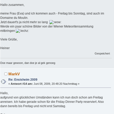
Hallo zusammen,
meine Frau (Eva) und ich kommen auch - Freitag bis Sonntag, sind auch im
Domaine du Moulin.
Jetzt dauert's ja nicht mehr so lang
Werde ein paar schöne Bilder von der Wiener Meteoritensammlung
mitbringen
Viele Grüße,
Heiner
Gespeichert
Doe maar gewoon, dan doe je al gek genoeg
MarkV
Re: Ensisheim 2009
«
Antwort #14 am:
Juni 08, 2009, 20:48:20 Nachmittag »
Hallo,
aufgrund von glücklichen Umständen kann ich nun doch schon am Freitag
anreisen. Ich habe gerade schon für die Friday Dinner Party reserviert. Also
dann bereits bis Freitag und nicht erst Samstag.