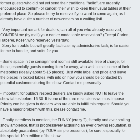
former guests who did not yet send their traditional "hello", are urgently
encouraged to confirm (or cancel) their wish to keep their usual tables at their
preferred place. So please hurry to reserve if you want to come again, as I
already have quite a number of newcomers on a waiting list!
- Very important remark for dealers, can all of you who already reserved,
CONFIRM me (by mail) your earlier made table reservation? (Except Carion,
Haberer, Koser, who reserved yesterday).
Sorry for trouble but will greatly facilitate my administrative task, is far easier
for me to handle, and safer for you.
- Some space in the consignment room is still available, free of charge, for
those, especially guests coming from far away, who wish to sell some of their
meteorites (ideally about 5-15 pieces). Just write label and price and leave
the pieces in locked tables, with info on how you should be contacted by
potential customers during the show. Contact me personally.
- Important: for public's respect dealers are kindly asked NOT to leave the
show tables before 16:30. It is one of the rare restrictions we must impose.
Priority can be given to dealers who are able to fulfill this request. Should you
have a major problem with this, please contact me.
- Finally, needless to mention, the FUNNY (crazy ?), friendly and ever smiling
show ambience, that is progressively acquiring an ever growing reputation, is
absolutely guaranteed (by YOUR simple presence), for sure, especially for
this special 10th edition of the show.