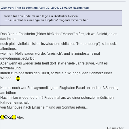
Zitat von: Thin Section am April 30, 2009, 23:01:00 Nachmittag
werde bis ans Ende meiner Tage ein Biertrinker bleiben,
... die Liebhaber eines "guten Tropfens" mögen's mir verzeihen!
Das Bier in Ensisheim (früher hieß das "Meteor"-bière, ich weiß nicht, ob es
das immer
noch gibt - vielleicht ist es inzwischen schlichtes "Kronenbourg") schmeckt
allerdings,
wie mein Neffe sagen würde, "greislich", und ist mindestens mal
gewöhnungsbedürftig.
Aber wenn es wieder sehr heiß dort ist wie viele Jahre zuvor, kühlt es
trotzdem und
lindert zumindestens den Durst, so wie ein Wundgel den Schmerz einer
Wunde...
Kommt noch wer Freitagvormittag am Flughafen Basel an und muß Sonntag
am frühen
Nachmittag wieder dorthin? Frage mal an, wg einer potenziell möglichen
Fahrgemeinschaft
von Mulhouse nach Ensisheim und am Sonntag retour...
Alex
Gespeichert