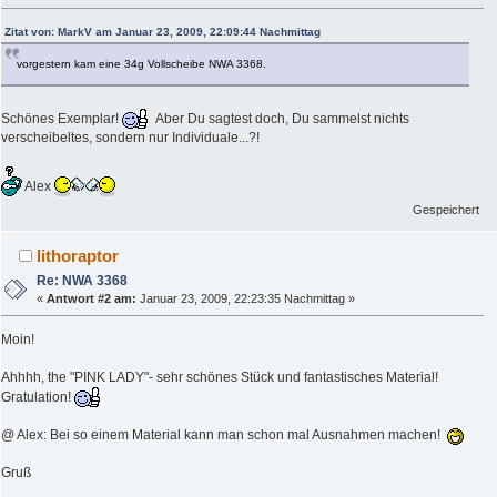
Zitat von: MarkV am Januar 23, 2009, 22:09:44 Nachmittag
vorgestern kam eine 34g Vollscheibe NWA 3368.
Schönes Exemplar!
Aber Du sagtest doch, Du sammelst nichts
verscheibeltes, sondern nur Individuale...?!
Alex
Gespeichert
lithoraptor
Re: NWA 3368
«
Antwort #2 am:
Januar 23, 2009, 22:23:35 Nachmittag »
Moin!
Ahhhh, the "PINK LADY"- sehr schönes Stück und fantastisches Material!
Gratulation!
@ Alex: Bei so einem Material kann man schon mal Ausnahmen machen!
Gruß