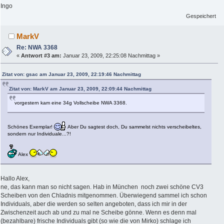
Ingo
Gespeichert
MarkV
Re: NWA 3368
«
Antwort #3 am:
Januar 23, 2009, 22:25:08 Nachmittag »
Zitat von: gsac am Januar 23, 2009, 22:19:46 Nachmittag
Zitat von: MarkV am Januar 23, 2009, 22:09:44 Nachmittag
vorgestern kam eine 34g Vollscheibe NWA 3368.
Schönes Exemplar!
Aber Du sagtest doch, Du sammelst nichts verscheibeltes,
sondern nur Individuale...?!
Alex
Hallo Alex,
ne, das kann man so nicht sagen. Hab in München noch zwei schöne CV3
Scheiben von den Chladnis mitgenommen. Überwiegend sammel ich schon
Individuals, aber die werden so selten angeboten, dass ich mir in der
Zwischenzeit auch ab und zu mal ne Scheibe gönne. Wenn es denn mal
(bezahlbare) frische Individuals gibt (so wie die von Mirko) schlage ich