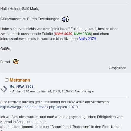
Hallo Heiner, Salü Mark,
Glückwunsch zu Euren Erwerbungen!
Habe seinerzeit nichts von dem "pink-hued" Eukriten gekauft, besitze aber
zwei ähnlich aussehende Eukrite (
NWA 4039
,
NWA 1836
) und einen
interessanterweise als Howarditen klassifizierten
NWA 2379
.
Grüße,
Bernd
Gespeichert
Mettmann
Re: NWA 3368
«
Antwort #6 am:
Januar 24, 2009, 13:39:21 Nachmittag »
Also rrrrrrrein farblich gefiel mir immer der NWA 4903 am Allerbesten.
http://www.jgr-apolda.eu/index.php?topic=1197.0
Ich weiß es nicht warum, und muß wohl die psychologischen Fähigkeiten vom
Konrad in Anspruch nehmen,
aber bei dem kommt mir immer "Barock" und "Bodensee" in den Sinn. Keine