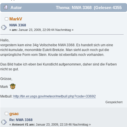
Autor
Thema: NWA 3368 (Gelesen 4355
mal)
MarkV
NWA 3368
«
am:
Januar 23, 2009, 22:09:44 Nachmittag »
Hallo,
vorgestern kam eine 34g Vollscheibe NWA 3368. Es handelt sich um eine
nicht-kumulate, monomikte Eukrit-Brekzie. Man sieht auch noch gut die
ursprüngliche Form vom Stein. Kruste ist ebenfalls noch vorhanden.
Das Bild habe ich eben bei Kunstlicht aufgenommen, daher sind die Farben
nicht so gut.
Grüsse,
Mark
Metbull:
http://tin.er.usgs.gov/meteor/metbull.php?code=33692
Gespeichert
gsac
Re: NWA 3368
«
Antwort #1 am:
Januar 23, 2009, 22:19:46 Nachmittag »