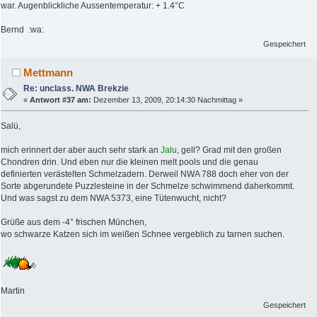
war. Augenblickliche Aussentemperatur: + 1.4°C
Bernd :wa:
Gespeichert
Mettmann
Re: unclass. NWA Brekzie
«
Antwort #37 am:
Dezember 13, 2009, 20:14:30 Nachmittag »
Salü,
mich erinnert der aber auch sehr stark an
Jalu
, gell? Grad mit den großen
Chondren drin. Und eben nur die kleinen melt pools und die genau
definierten verästelten Schmelzadern. Derweil NWA 788 doch eher von der
Sorte abgerundete Puzzlesteine in der Schmelze schwimmend daherkommt.
Und was sagst zu dem NWA 5373, eine Tütenwucht, nicht?
Grüße aus dem -4° frischen München,
wo schwarze Katzen sich im weißen Schnee vergeblich zu tarnen suchen.
Martin
Gespeichert