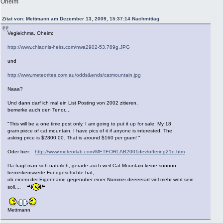
Oheim
Zitat von: Mettmann am Dezember 13, 2009, 15:37:14 Nachmittag
Vegleichma, Oheim:
http://www.chladnis-heirs.com/nwa2902-53.789g.JPG
und
http://www.meteorites.com.au/odds&ends/catmountain.jpg
Naaa?
Und dann darf ich mal ein List Posting von 2002 zitieren,
bemerke auch den Tenor....
"This will be a one time post only. I am going to put it up for sale. My 18
gram piece of cat mountain. I have pics of it if anyone is interested. The
asking price is $2800.00. That is around $160 per gram! "
Oder hier:
http://www.meteorlab.com/METEORLAB2001dev/offering21o.htm
Da fragt man sich natürlich, gerade auch weil Cat Mountain keine sooooo
bemerkenswerte Fundgeschichte hat,
ob einem der Eigenname gegenüber einer Nummer deeeerart viel mehr wert sein
soll....
Mettmann