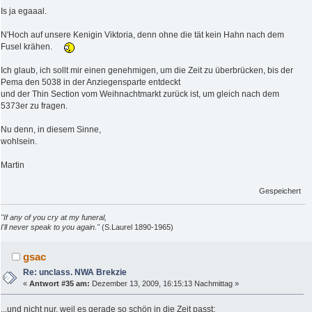
Is ja egaaal.
N'Hoch auf unsere Kenigin Viktoria, denn ohne die tät kein Hahn nach dem
Fusel krähen.
Ich glaub, ich sollt mir einen genehmigen, um die Zeit zu überbrücken, bis der
Pema den 5038 in der Anziegensparte entdeckt
und der Thin Section vom Weihnachtmarkt zurück ist, um gleich nach dem
5373er zu fragen.
Nu denn, in diesem Sinne,
wohlsein.
Martin
Gespeichert
"If any of you cry at my funeral,
I'll never speak to you again."
(S.Laurel 1890-1965)
gsac
Re: unclass. NWA Brekzie
«
Antwort #35 am:
Dezember 13, 2009, 16:15:13 Nachmittag »
...und nicht nur, weil es gerade so schön in die Zeit passt: