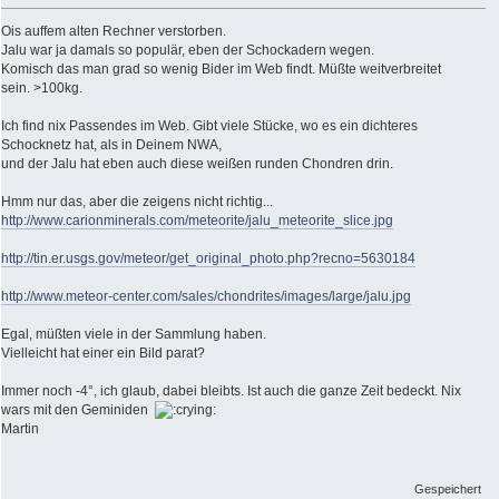
Ois auffem alten Rechner verstorben.
Jalu war ja damals so populär, eben der Schockadern wegen.
Komisch das man grad so wenig Bider im Web findt. Müßte weitverbreitet
sein. >100kg.
Ich find nix Passendes im Web. Gibt viele Stücke, wo es ein dichteres
Schocknetz hat, als in Deinem NWA,
und der Jalu hat eben auch diese weißen runden Chondren drin.
Hmm nur das, aber die zeigens nicht richtig...
http://www.carionminerals.com/meteorite/jalu_meteorite_slice.jpg
http://tin.er.usgs.gov/meteor/get_original_photo.php?recno=5630184
http://www.meteor-center.com/sales/chondrites/images/large/jalu.jpg
Egal, müßten viele in der Sammlung haben.
Vielleicht hat einer ein Bild parat?
Immer noch -4°, ich glaub, dabei bleibts. Ist auch die ganze Zeit bedeckt. Nix
wars mit den Geminiden
Martin
Gespeichert