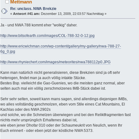
Mettmann
Re: unclass. NWA Brekzie
«
Antwort #41 am:
Dezember 13, 2009, 22:03:57 Nachmittag »
Ja - und NWA 788 kommt eher "wolkig" daher.
http://www.bitsofearth.com/images/COL-788-32-0-12.jpg
http://www.ericwichman.com/wp-content/gallery/my-gallery/nwa-788-27-
6g_0.jpg
http://www.rhyniechert.com/images/meteorites/nwa788112p0.JPG
Kann man natürlich nicht generalisieren, diese Brekzien sind ja oft sehr
heterogen, findet man ja auch völlig intakte Stücke.
Bestes Bsp. vielleicht die Gao-Guenies, wo die meisten ganz normal, aber
selten auch mal ein völlig zerschmolzenes IMB-Stück dabei ist.
Sehr sehr selten, soweit kann mans sagen, sind allerdings diejenigen IMBs,
wo alles vollständig geschmolzen, eben vom Stile eines Cat Mountains, El
Kachlas oder des NWA 2902s
und solche, wo die Schmelzen überwiegen und bei den Reliktfragmenten fast
nichts mehr ursprünglich Erhaltenes dabei ist,
wie eben jener Dhofar 010 oder der Schaumeukrit von Neulich, wenn Ihr
Euch erinnert - oder eben jetzt der köstliche NWA 5373.