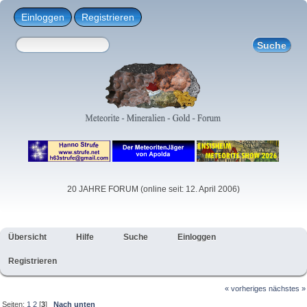
Einloggen
Registrieren
20 JAHRE FORUM (online seit: 12. April 2006)
Übersicht
Hilfe
Suche
Einloggen
Registrieren
« vorheriges
nächstes »
Seiten:
1
2
[
3
]
Nach unten