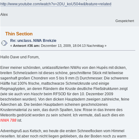
http://www.youtube.com/watch?v=2DU_koU504w&feature=related
Alex
Gespeichert
Thin Section
Re: unclass. NWA Brekzie
«
Antwort #36 am:
Dezember 13, 2009, 18:04:13 Nachmittag »
Hallo Dave und Forum,
Einer meiner schönsten, unklassifizierten NWAs von den Hupés mit dicken,
breiten Schmelzadern ist dieses schöne, geschnittene Stück mit teilweise
sagenhaft großen Chondren von 5 bis 9 mm (!) Durchmesser. Die schwerere
Hälfte hat 100% frische, mattschwarze Schmelzkruste und einige
Regmaglypten, an deren Rändern die Kruste deutliche Fließstrukturen zeigt
(wie sie auch von
Haschr
beim RFSOD für den 10. Dezember 2009
beschrieben wurden). Von den dicken Hauptadern zweigen zahlreiche, feine
Äderchen ab. Die beiden Hauptadern scheinen geschmolzenes
Krustenmaterial zu sein, das durch Spalten, bzw. Risse in das Innere des
Meteorits gedrückt worden zu sein scheint. Ich vermute, daß auch dies ein
NWA 788
ist.
Adventsgruß aus Ketsch, wo heute die ersten Schneeflocken vom Himmel
rieselten. Ist aber noch nicht liegen geblieben, da der Boden noch zu warm