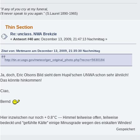
"If any of you cry at my funeral,
I'll never speak to you again."
(S.Laurel 1890-1965)
Thin Section
Re: unclass. NWA Brekzie
«
Antwort #40 am:
Dezember 13, 2009, 21:47:13 Nachmittag »
Zitat von: Mettmann am Dezember 13, 2009, 21:35:30 Nachmittag
http://tin.er.usgs.gov/meteor/get_original_photo.php?recno=5630184
Ja, doch, Eric Olsons Bild sieht dem Hupé'schen UNWA schon sehr ähnlich!
Das könnte hinkommen!
Ciao,
Bernd
Hier inzwischen nur noch + 0.8°C --- Himmel teilweise offen, teilweise
bedeckt und "gefühlte Kälte" einige Minusgrade wegen des eiskalten Windes!
Gespeichert