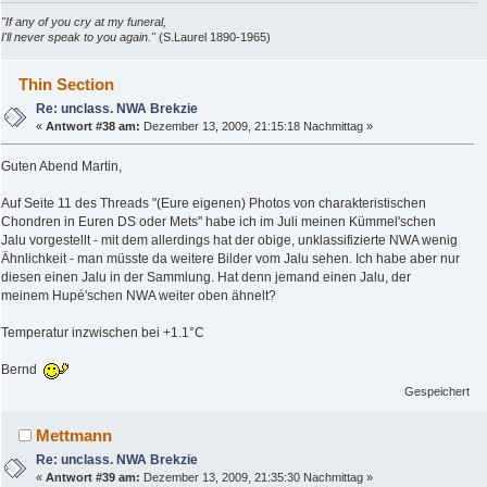
"If any of you cry at my funeral,
I'll never speak to you again."
(S.Laurel 1890-1965)
Thin Section
Re: unclass. NWA Brekzie
«
Antwort #38 am:
Dezember 13, 2009, 21:15:18 Nachmittag »
Guten Abend Martin,
Auf Seite 11 des Threads "(Eure eigenen) Photos von charakteristischen
Chondren in Euren DS oder Mets" habe ich im Juli meinen Kümmel'schen
Jalu vorgestellt - mit dem allerdings hat der obige, unklassifizierte NWA wenig
Ähnlichkeit - man müsste da weitere Bilder vom Jalu sehen. Ich habe aber nur
diesen einen Jalu in der Sammlung. Hat denn jemand einen Jalu, der
meinem Hupé'schen NWA weiter oben ähnelt?
Temperatur inzwischen bei +1.1°C
Bernd
Gespeichert
Mettmann
Re: unclass. NWA Brekzie
«
Antwort #39 am:
Dezember 13, 2009, 21:35:30 Nachmittag »