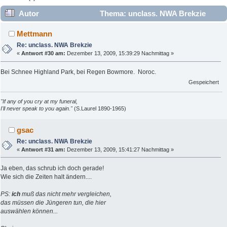
Autor
Thema: unclass. NWA Brekzie
(Gelesen 15741 mal)
Mettmann
Re: unclass. NWA Brekzie
«
Antwort #30 am:
Dezember 13, 2009, 15:39:29 Nachmittag »
Bei Schnee Highland Park, bei Regen Bowmore. Noroc.
Gespeichert
"If any of you cry at my funeral,
I'll never speak to you again."
(S.Laurel 1890-1965)
gsac
Re: unclass. NWA Brekzie
«
Antwort #31 am:
Dezember 13, 2009, 15:41:27 Nachmittag »
Ja eben, das schrub ich doch gerade!
Wie sich die Zeiten halt ändern....
PS:
ich
muß das nicht mehr vergleichen,
das müssen die Jüngeren tun, die hier
auswählen können...