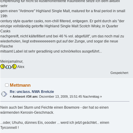
Empfehlung für nicht so küstenorientierte Rauhbeine setze ich dem aktuell
sehr
gern einen "Ardmore" Highland Single Malt, matured for a final period in small
19th
century style quarter casks, non-chill filtered, entgegen. Er geht durch als "der
einzige vollständig getorfte Highland Single Malt Scotch Wisky, in Quarter
Casks
nachgereift, nicht kältefiltiert und bei 46 % vol. abgefüllt", um das noch mal zu
wiederholen, liegt extreeeeeeeem gut auf der Zunge, und sogar die neue
Flasche
mitsamt Label ist sehr geradlinig und schnörkellos ausgeführt...
Meinjamalnur,
Alex
Gespeichert
Mettmann
Re: unclass. NWA Brekzie
«
Antwort #34 am:
Dezember 13, 2009, 15:51:45 Nachmittag »
Nein auch bei Sturm und Feichte einen Bowmore - der hat so einen
wärmenden Kerosin-Geschmack.
...oder, Uhuhu, dünnes Eis, oooder ... werd ich jetzt geächtet... einen
Tyrconnell !