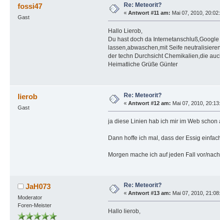
Re: Meteorit?
fossi47
«
Antwort #11 am:
Mai 07, 2010, 20:02
Gast
Hallo Lierob,
Du hast doch da Internetanschluß,Google
lassen,abwaschen,mit Seife neutralisiere
der techn Durchsicht Chemikalien,die au
Heimatliche Grüße Günter
Re: Meteorit?
lierob
«
Antwort #12 am:
Mai 07, 2010, 20:13
Gast
ja diese Linien hab ich mir im Web schon
Dann hoffe ich mal, dass der Essig einfach
Morgen mache ich auf jeden Fall vor/nac
Re: Meteorit?
JaH073
«
Antwort #13 am:
Mai 07, 2010, 21:08
Moderator
Foren-Meister
Hallo lierob,