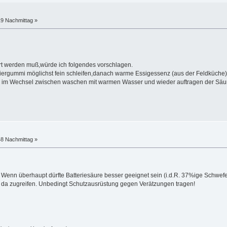
19 Nachmittag »
rt werden muß,würde ich folgendes vorschlagen.
iergummi möglichst fein schleifen,danach warme Essigessenz (aus der Feldküche)
g im Wechsel zwischen waschen mit warmen Wasser und wieder auftragen der Säu
48 Nachmittag »
n. Wenn überhaupt dürfte Batteriesäure besser geeignet sein (i.d.R. 37%ige Schwe
ch da zugreifen. Unbedingt Schutzausrüstung gegen Verätzungen tragen!