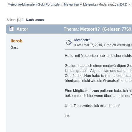
Meteorite-Mineralien-Gold-Forum.de
»
Meteoriten
»
Meteorite
(Moderator:
JaH073
) »
Seiten: [
1
]
2
Nach unten
Autor
Thema: Meteorit? (Gelesen 7769
Meteorit?
lierob
«
am:
Mai 07, 2010, 11:43:29 Vormittag 
Gast
Hallo, mit Meteoriten hab ich bisher nichts 
Gestern habe ich einen merkwürdigen Stein
Ich bin grade in Afghanistan und daher mi
Oberfläche. Nun habe ich mir erlesen, das
überhaupt nicht wie ein Granatsplitter oder
Eine Möglichkeit zum polieren habe ich hi
bekomme ich hier wenn überhaupt in ner W
Über Tipps würde ich mich freuen!
thx