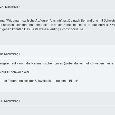
:27 Nachmittag »
 mal,"Widdmannstättsche Ätzfiguren"das müßtest Du nach Behandlung mit Schwefe
n.Lapisschleifer könnten beim Polieren helfen.Sprich mal mit dem "HülsenPfiffi" =
ch gehen könnten.Das Beste wäre allerdings Phosphorsäure.
:04 Nachmittag »
 angeschaut - auch die Neumannschen Linien (wobei die vermutlich wegen meiner m
 nur zu schwach war....
h dem Experiment mit der Schwefelsäure nochmal Bilder!
:42 Nachmittag »