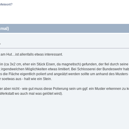
Meteorit?
 mal)
»
am Hut....ist allenfalls etwas interessant.
 (ca 3x2 cm, eher ein Stück Eisen, da magnetisch) gefunden, der fiel durch seine
t irgendwelchen Möglichkeiten etwas limitiert. Bei Schlosserei der Bundeswehr habe
s die Fläche eigentlich poliert und angeätzt werden sollte um anhand des Musters 
 soetwas aus - halt wie ein Stein.
er aber nicht - wie gut muss diese Polierung sein um ggf. ein Muster erkennen zu 
erkstatt wo auch mal was gelötet wird).