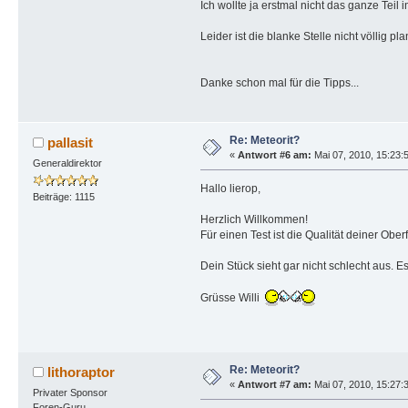
Ich wollte ja erstmal nicht das ganze Teil 
Leider ist die blanke Stelle nicht völlig 
Danke schon mal für die Tipps...
Re: Meteorit?
pallasit
«
Antwort #6 am:
Mai 07, 2010, 15:23:
Generaldirektor
Hallo lierop,
Beiträge: 1115
Herzlich Willkommen!
Für einen Test ist die Qualität deiner Obe
Dein Stück sieht gar nicht schlecht aus. E
Grüsse Willi
Re: Meteorit?
lithoraptor
«
Antwort #7 am:
Mai 07, 2010, 15:27:
Privater Sponsor
Foren-Guru