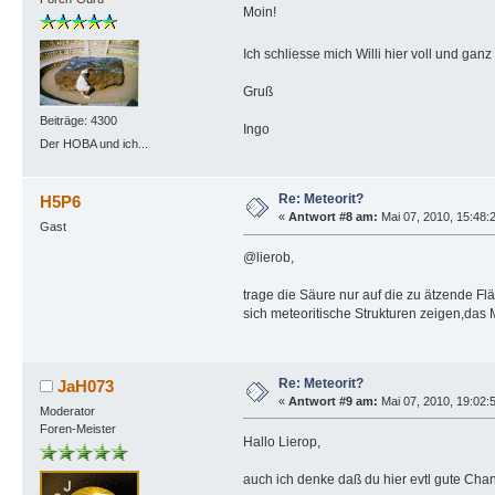
Moin!
Ich schliesse mich Willi hier voll und ga
Gruß
Beiträge: 4300
Ingo
Der HOBA und ich...
Re: Meteorit?
H5P6
«
Antwort #8 am:
Mai 07, 2010, 15:48:
Gast
@lierob,
trage die Säure nur auf die zu ätzende F
sich meteoritische Strukturen zeigen,das
Re: Meteorit?
JaH073
«
Antwort #9 am:
Mai 07, 2010, 19:02:
Moderator
Foren-Meister
Hallo Lierop,
auch ich denke daß du hier evtl gute Cha