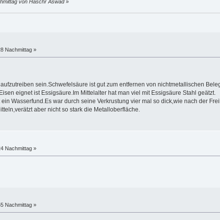
achmittag von Haschr Aswad
»
28 Nachmittag »
aufzutreiben sein.Schwefelsäure ist gut zum entfernen von nichtmetallischen Bele
isen eignet ist Essigsäure.Im Mittelalter hat man viel mit Essigsäure Stahl geätzt.
 ein Wasserfund.Es war durch seine Verkrustung vier mal so dick,wie nach der Fr
teln,verätzt aber nicht so stark die Metalloberfläche.
24 Nachmittag »
55 Nachmittag »