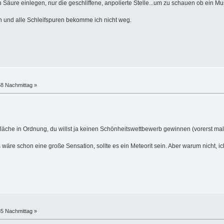
in Säure einlegen, nur die geschliffene, anpolierte Stelle...um zu schauen ob ein Mu
plan und alle Schleifspuren bekomme ich nicht weg.
58 Nachmittag »
rfläche in Ordnung, du willst ja keinen Schönheitswettbewerb gewinnen (vorerst mal!
s wäre schon eine große Sensation, sollte es ein Meteorit sein. Aber warum nicht, 
35 Nachmittag »