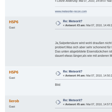
«
Letzte Änderung: Mai 07, 2010, 14:09:07 N
www.meteorite-recon.com
Re: Meteorit?
H5P6
«
Antwort #3 am:
Mai 07, 2010, 14:49:
Gast
Ja,Salpetersäure wird wohl draußen nicht 
probiert.Was sich aber sehr schonend für E
Das unten abgebildete Eisenstückchen ist
dauert etwas länger,als wie mit anderen Mit
Re: Meteorit?
H5P6
«
Antwort #4 am:
Mai 07, 2010, 14:50:
Gast
Bild:
Re: Meteorit?
lierob
«
Antwort #5 am:
Mai 07, 2010, 14:57:
Gast