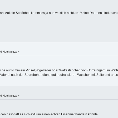
nz an. Auf die Schönheit kommt es ja nun wirklich nicht an. Meine Daumen sind au
26 Nachmittag »
läche auf.Nimm ein Pinsel,Vogelfeder oder Wattestäbchen von Ohrreinigern.Im Waf
 Material nach der Säurebehandlung gut neutralisieren.Waschen mit Seife und ans
56 Nachmittag »
ncen hast daß es sich evtl um einen echten Eisenmet handeln könnte.