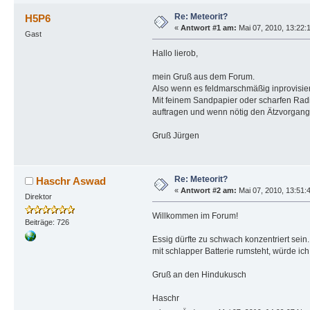
Re: Meteorit?
H5P6
«
Antwort #1 am:
Mai 07, 2010, 13:22:
Gast
Hallo lierob,
mein Gruß aus dem Forum.
Also wenn es feldmarschmäßig inprovisie
Mit feinem Sandpapier oder scharfen Rad
auftragen und wenn nötig den Ätzvorgan
Gruß Jürgen
Re: Meteorit?
Haschr Aswad
«
Antwort #2 am:
Mai 07, 2010, 13:51:
Direktor
Willkommen im Forum!
Beiträge: 726
Essig dürfte zu schwach konzentriert sei
mit schlapper Batterie rumsteht, würde i
Gruß an den Hindukusch
Haschr