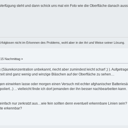
 Verfügung steht und dann schick uns mal ein Foto wie die Oberfläche danach aussi
rfolglosen nicht im Erkennen des Problems, wohl aber in der Art und Weise seiner Lösung.
:15 Nachmittag »
Säurekonzentration unbekannt, riecht aber zumindest leicht scharf ;) ). Aufgetragen 
zeit sind ganz wenig und winzige Bläschen auf der Oberfläche zu sehen....
gen einwirken lasse oder morgen einen Versuch mit echter afghanischer Batteriesäu
oliert...) ... vielleicht finde ich dort jemanden der ihn besser nachbearbeiten kann.
einfach nur zerkratzt aus....wie fein sollten denn eventuell erkennbare Linien sei
ste erkennbar?