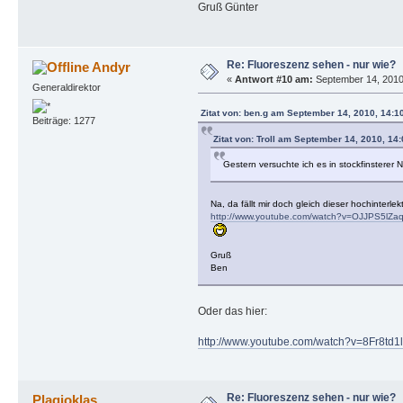
Gruß Günter
Re: Fluoreszenz sehen - nur wie?
Andyr
«
Antwort #10 am:
September 14, 2010
Generaldirektor
Zitat von: ben.g am September 14, 2010, 14:1
Beiträge: 1277
Zitat von: Troll am September 14, 2010, 14
Gestern versuchte ich es in stockfinsterer 
Na, da fällt mir doch gleich dieser hochinterlek
http://www.youtube.com/watch?v=OJJPS5lZa
Gruß
Ben
Oder das hier:
http://www.youtube.com/watch?v=8Fr8td
Re: Fluoreszenz sehen - nur wie?
Plagioklas