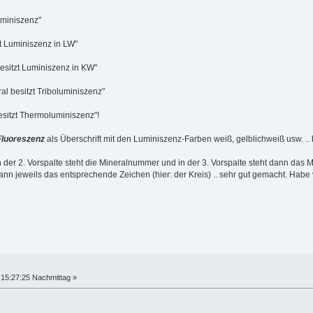
uminiszenz"
zt Luminiszenz in LW"
esitzt Luminiszenz in KW"
al besitzt Triboluminiszenz"
esitzt Thermoluminiszenz"!
Fluoreszenz
als Überschrift mit den Luminiszenz-Farben weiß, gelblichweiß usw. .. b
in der 2. Vorspalte steht die Mineralnummer und in der 3. Vorspalte steht dann das M
ann jeweils das entsprechende Zeichen (hier: der Kreis) .. sehr gut gemacht. Hab
15:27:25 Nachmittag »