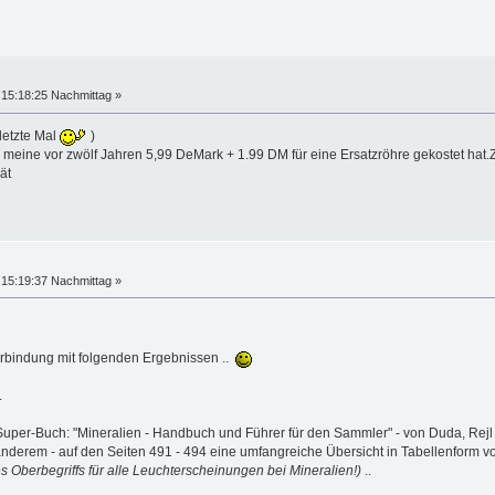
15:18:25 Nachmittag »
letzte Mal
)
eine vor zwölf Jahren 5,99 DeMark + 1.99 DM für eine Ersatzröhre gekostet hat.Zur
ät
15:19:37 Nachmittag »
 Verbindung mit folgenden Ergebnissen ..
.
uper-Buch: "Mineralien - Handbuch und Führer für den Sammler" - von Duda, Rejl u
r anderem - auf den Seiten 491 - 494 eine umfangreiche Übersicht in Tabellenform 
s Oberbegriffs für alle Leuchterscheinungen bei Mineralien!)
..