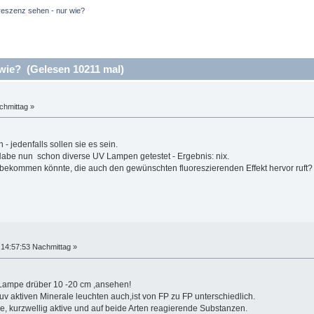
reszenz sehen - nur wie?
wie? (Gelesen 10211 mal)
chmittag »
- jedenfalls sollen sie es sein.
Habe nun schon diverse UV Lampen getestet - Ergebnis: nix.
rbekommen könnte, die auch den gewünschten fluoreszierenden Effekt hervor ruft?
14:57:53 Nachmittag »
Lampe drüber 10 -20 cm ,ansehen!
e uv aktiven Minerale leuchten auch,ist von FP zu FP unterschiedlich.
ive, kurzwellig aktive und auf beide Arten reagierende Substanzen.