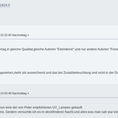
=1824.0
15:32:00 Nachmittag »
erlag,in gleiche Qualitat,gleiche Autoren "Edelsteine" und nur andere Autoren "Fossi
esehen,mehr als ausreichend und das bei Zusatzbeleuchtung und nicht in der Dunk
14:03:48 Nachmittag »
r nun eine der von Peter empfohlenen UV_Lampen gekauft.
 nix. Gestern versuchte ich es in stockfinsterer Nacht und alles was man sah war ein