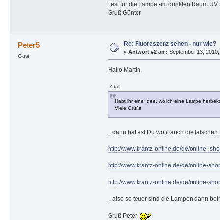
Test für die Lampe:-im dunklen Raum UV S
Gruß Günter
Re: Fluoreszenz sehen - nur wie?
Peter5
«
Antwort #2 am:
September 13, 2010, 
Gast
Hallo Martin,
Zitat
Habt ihr eine Idee, wo ich eine Lampe herbek
Viele Grüße
.. dann hattest Du wohl auch die falschen 
http://www.krantz-online.de/de/online_sho
http://www.krantz-online.de/de/online-s
http://www.krantz-online.de/de/online-s
.. also so teuer sind die Lampen dann bei
Gruß Peter