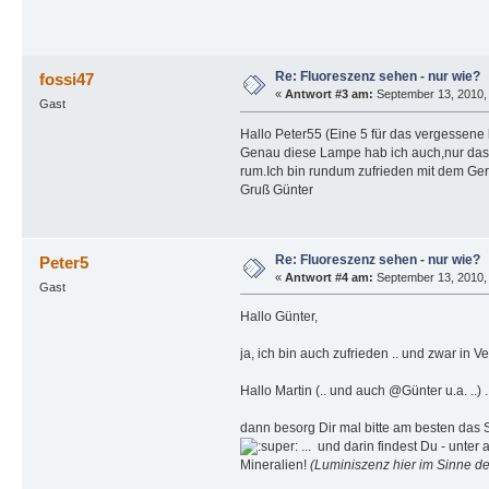
Re: Fluoreszenz sehen - nur wie?
fossi47
«
Antwort #3 am:
September 13, 2010, 
Gast
Hallo Peter55 (Eine 5 für das vergessene 
Genau diese Lampe hab ich auch,nur das m
rum.Ich bin rundum zufrieden mit dem Ger
Gruß Günter
Re: Fluoreszenz sehen - nur wie?
Peter5
«
Antwort #4 am:
September 13, 2010, 
Gast
Hallo Günter,
ja, ich bin auch zufrieden .. und zwar in
Hallo Martin (.. und auch @Günter u.a. ..) .
dann besorg Dir mal bitte am besten das S
... und darin findest Du - unte
Mineralien!
(Luminiszenz hier im Sinne de