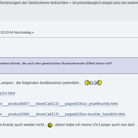
icherungen der Geldscheine betrachten = ist polizeitauglich,klappt also bei jede
15:03:44 Nachmittag »
ommen könnte, die auch den gewünschten fluoreszierenden Effekt hervor ruft?
Lampen.. die folgenden funktionieren jedenfalls ...
p/14.html
hop/___product/687/___showCat/113/___pageid/16/uv_pruefleuchte.html
hop/___product/289/___showCat/113/___pageid/16/uv-leuchte_handlich.html
m Krantz auch wieder nicht ..
..daher habe ich meine UV-Lampe auch von dort ..