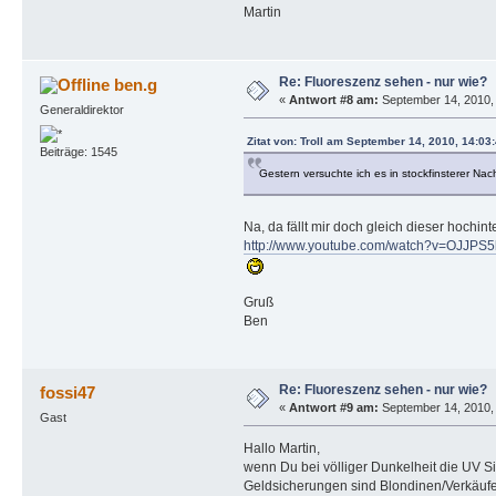
Martin
Re: Fluoreszenz sehen - nur wie?
ben.g
«
Antwort #8 am:
September 14, 2010, 
Generaldirektor
Zitat von: Troll am September 14, 2010, 14:03
Beiträge: 1545
Gestern versuchte ich es in stockfinsterer Nac
Na, da fällt mir doch gleich dieser hochint
http://www.youtube.com/watch?v=OJJPS5
Gruß
Ben
Re: Fluoreszenz sehen - nur wie?
fossi47
«
Antwort #9 am:
September 14, 2010, 
Gast
Hallo Martin,
wenn Du bei völliger Dunkelheit die UV S
Geldsicherungen sind Blondinen/Verkäufer