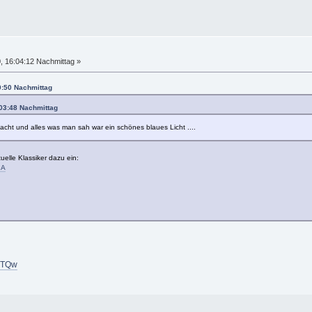
, 16:04:12 Nachmittag »
0:50 Nachmittag
:03:48 Nachmittag
Nacht und alles was man sah war ein schönes blaues Licht ....
tuelle Klassiker dazu ein:
qA
1lTQw