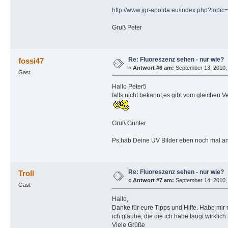
http://www.jgr-apolda.eu/index.php?topic
Gruß Peter
Re: Fluoreszenz sehen - nur wie?
fossi47
«
Antwort #6 am:
September 13, 2010, 
Gast
Hallo Peter5
falls nicht bekannt,es gibt vom gleichen V
Gruß Günter
Ps,hab Deine UV Bilder eben noch mal ang
Re: Fluoreszenz sehen - nur wie?
Troll
«
Antwort #7 am:
September 14, 2010, 
Gast
Hallo,
Danke für eure Tipps und Hilfe. Habe mi
ich glaube, die die ich habe taugt wirklich
Viele Grüße