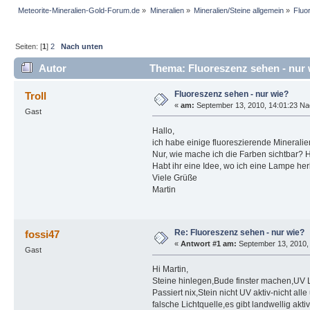
Meteorite-Mineralien-Gold-Forum.de
»
Mineralien
»
Mineralien/Steine allgemein
»
Fluo
Seiten: [
1
]
2
Nach unten
Autor
Thema: Fluoreszenz sehen - nur 
Fluoreszenz sehen - nur wie?
Troll
«
am:
September 13, 2010, 14:01:23 Na
Gast
Hallo,
ich habe einige fluoreszierende Mineralien 
Nur, wie mache ich die Farben sichtbar? 
Habt ihr eine Idee, wo ich eine Lampe he
Viele Grüße
Martin
Re: Fluoreszenz sehen - nur wie?
fossi47
«
Antwort #1 am:
September 13, 2010, 
Gast
Hi Martin,
Steine hinlegen,Bude finster machen,UV 
Passiert nix,Stein nicht UV aktiv-nicht all
falsche Lichtquelle,es gibt landwellig akt