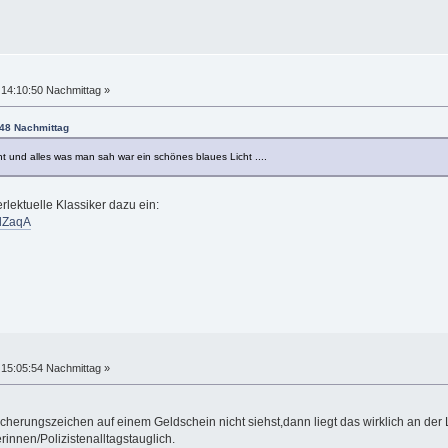
14:10:50 Nachmittag »
:48 Nachmittag
ht und alles was man sah war ein schönes blaues Licht ....
erlektuelle Klassiker dazu ein:
lZaqA
15:05:54 Nachmittag »
icherungszeichen auf einem Geldschein nicht siehst,dann liegt das wirklich an der
innen/Polizistenalltagstauglich.