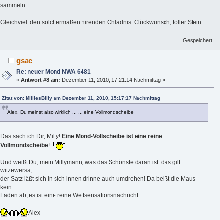
sammeln.
Gleichviel, den solchermaßen hirenden Chladnis: Glückwunsch, toller Stein
Gespeichert
gsac
Re: neuer Mond NWA 6481
«
Antwort #8 am:
Dezember 11, 2010, 17:21:14 Nachmittag »
Zitat von: MilliesBilly am Dezember 11, 2010, 15:17:17 Nachmittag
Alex, Du meinst also wirklich ... ... eine Vollmondscheibe
Das sach ich Dir, Milly!
Eine Mond-Vollscheibe ist eine reine
Vollmondscheibe
!
Und weißt Du, mein Millymann, was das Schönste daran ist: das gilt
witzewersa,
der Satz läßt sich in sich innen drinne auch umdrehen! Da beißt die Maus
kein
Faden ab, es ist eine reine Weltsensationsnachricht...
Alex