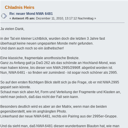
Chladnis Heirs
Re: neuer Mond NWA 6481
«
Antwort #5 am:
Dezember 11, 2010, 13:17:12 Nachmittag »
Ja vielen Dank,
in der Tat ein kleiner Lichtblick, wurden doch die letzten 3 Jahre fast
überhaupt keine neuen ungepairten Monde mehr gefunden.
Und dann auch noch so ein ästhetischer!
Eine klassiche, fragmentale anorthosische Brekzie.
Ganz zu Anfang galt ja DaG 262 als das schönste an Hochland-Mond, was
man haben könne, bis dieser von NWA 2995/2996ff. abgelöst worden ist.
Nun, NWA 6481 - so finden wir zumindest - ist sogar noch schöner als 2995.
So auf den ersten flüchtigen Blick stellt sich ja die Frage, ob er mit NWA 2995
gepairt sein könnte.
Schaut man sich aber Art, Form und Verteilung der Fragmente und Klasten an,
sieht man jedoch, daß das nicht der Fall sein kann.
Besonders deutlich wird es aber an der Matrix, wenn man die beiden
gegenüberstellt, wie im anghängten Photo.
Linkerhand der neue NWA 6481, rechts ein Pairing aus der 2995er-Gruppe.
Und da sieht man, daß NWA 6481 diesen wunderbaren Blauton hat, wie man