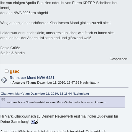
ihn von einigen Apollo-Brekzien oder Ihr von Euren KREEP-Scheiben her
kennt,
der den NWA 2995ern abgeht.
Wir glauben, einen schöneren Klassischen Mond gibt es zurzeit nicht.
Leider war er nur sehr klein; umso erstaunlicher, wie frisch er innen sich
erhalten hat, der Anorthit ist strahlend und glänzend weiß.
Beste Grüße
Stefan & Martin
Gespeichert
gsac
Re: neuer Mond NWA 6481
«
Antwort #6 am:
Dezember 11, 2010, 13:47:39 Nachmittag »
Zitat von: MarkV am Dezember 11, 2010, 12:11:04 Nachmittag
...sich auch als Normalsterblicher eine Mond-Vollscheibe leisten zu können.
Hi Mark, Glückwunsch zu Deinem Neuerwerb erst mal: toller Zugewinn für
Deine Sammlung!
Ansonsten fühle ich mich jetzt ganz einfach inspiriert, Dein wirklich