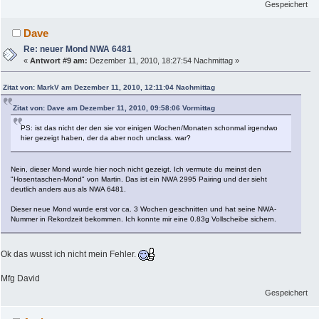
Gespeichert
Dave
Re: neuer Mond NWA 6481
«
Antwort #9 am:
Dezember 11, 2010, 18:27:54 Nachmittag »
Zitat von: MarkV am Dezember 11, 2010, 12:11:04 Nachmittag
Zitat von: Dave am Dezember 11, 2010, 09:58:06 Vormittag
PS: ist das nicht der den sie vor einigen Wochen/Monaten schonmal irgendwo
hier gezeigt haben, der da aber noch unclass. war?
Nein, dieser Mond wurde hier noch nicht gezeigt. Ich vermute du meinst den
"Hosentaschen-Mond" von Martin. Das ist ein NWA 2995 Pairing und der sieht
deutlich anders aus als NWA 6481.
Dieser neue Mond wurde erst vor ca. 3 Wochen geschnitten und hat seine NWA-
Nummer in Rekordzeit bekommen. Ich konnte mir eine 0.83g Vollscheibe sichern.
Ok das wusst ich nicht mein Fehler.
Mfg David
Gespeichert