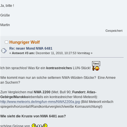
Ja, bitte !
Grüße
Martin
Gespeichert
Hungriger Wolf
Re: neuer Mond NWA 6481
«
Antwort #3 am:
Dezember 11, 2010, 10:27:53 Vormittag »
Ich bin sprachlos! Was für ein
kontrastreiches
LUN-Stück!
Wie kommt man nur an solche seltenen NWA-Wüsten-Stücke? Eine Armee
an Suchern?
Zum Vergleichen mal
NWA 2200
(Met. Bull 90;
Fundort: Atlas-
Gebirge/Marokko
/ebenfalls ein kontrastreicher Mond-Meteorit):
http://www.meteoris.de/img/lun-mms/NWA2200a.jpg
(Bild Meteorit einfach
spiegeln/horizontal!/Randkonturvergleich/weiße Kornausrichtung!)
Wie sieht die Kruste von NWA 6481 aus?
schöne Grüsse von