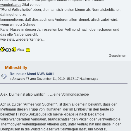
wunderbares
Zitat von der
"
Mond-Vollscheibe
" oben, die man sich leisten könne als Normalsterblicher,
dahingehend zu
kommentieren, daß dies auch uns Anderen allen demokratisch zuteil wird,
wenn wir trotz Schnee,
Kälte, Nässe in diesen Jahreszeiten bei Vollmond nach oben schauen und
das olle Narbengesicht,
wie stets, wiedererkennen...
Alex
Gespeichert
MilliesBilly
Re: neuer Mond NWA 6481
«
Antwort #7 am:
Dezember 11, 2010, 15:17:17 Nachmittag »
Alex, Du meinst also wirklich ... ... eine Vollmondscheibe
Ach ja, zu der "Armee von Suchern". Ist doch allgemein bekannt, dass der
Mettmann diesen Trupp von Rumänen, der im Erstberuf in den heute so
beliebten History-Dokusoups ich meine -soaps je nach Bedarf die
völkerwandernden Vandalen, brandschatzenden Pikten oder verzweifelt die
Thermopylen verteidigenden Athener gibt, unter Vertrag hat und diese in den
Drehpausen in die Wüsten dieser Welt einfliegen lässt, um Mond zu