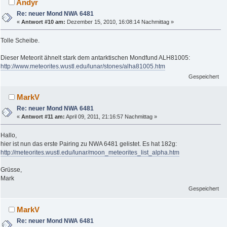
Andyr
Re: neuer Mond NWA 6481
«
Antwort #10 am:
Dezember 15, 2010, 16:08:14 Nachmittag »
Tolle Scheibe.
Dieser Meteorit ähnelt stark dem antarktischen Mondfund ALH81005:
http://www.meteorites.wustl.edu/lunar/stones/alha81005.htm
Gespeichert
MarkV
Re: neuer Mond NWA 6481
«
Antwort #11 am:
April 09, 2011, 21:16:57 Nachmittag »
Hallo,
hier ist nun das erste Pairing zu NWA 6481 gelistet. Es hat 182g:
http://meteorites.wustl.edu/lunar/moon_meteorites_list_alpha.htm
Grüsse,
Mark
Gespeichert
MarkV
Re: neuer Mond NWA 6481