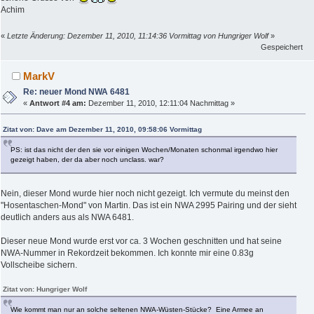
Achim
«
Letzte Änderung: Dezember 11, 2010, 11:14:36 Vormittag von Hungriger Wolf
»
Gespeichert
MarkV
Re: neuer Mond NWA 6481
«
Antwort #4 am:
Dezember 11, 2010, 12:11:04 Nachmittag »
Zitat von: Dave am Dezember 11, 2010, 09:58:06 Vormittag
PS: ist das nicht der den sie vor einigen Wochen/Monaten schonmal irgendwo hier
gezeigt haben, der da aber noch unclass. war?
Nein, dieser Mond wurde hier noch nicht gezeigt. Ich vermute du meinst den
"Hosentaschen-Mond" von Martin. Das ist ein NWA 2995 Pairing und der sieht
deutlich anders aus als NWA 6481.
Dieser neue Mond wurde erst vor ca. 3 Wochen geschnitten und hat seine
NWA-Nummer in Rekordzeit bekommen. Ich konnte mir eine 0.83g
Vollscheibe sichern.
Zitat von: Hungriger Wolf
Wie kommt man nur an solche seltenen NWA-Wüsten-Stücke? Eine Armee an