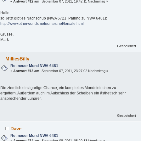
«
Antwort #12 am:
September 07, 2011, 19:42:11 Nachmittag »
Hallo,
so, jetzt gibt es Nachschub (NWA 6721, Pairing zu NWA 6481):
http://www.otherworldsmeteorites.net/forsale.html
Grüsse,
Mark
Gespeichert
MilliesBilly
Re: neuer Mond NWA 6481
«
Antwort #13 am:
September 07, 2011, 23:27:02 Nachmittag »
Die ziemlich einzigartige Chance, ein komplettes Mondsteinchen zu
ergattern. Außerdem auch im Aufschluss der Scheiben ein ästhetisch sehr
ansprechender Lunarer.
Gespeichert
Dave
Re: neuer Mond NWA 6481
«
Antwort #14 am:
September 08, 2011, 08:29:33 Vormittag »