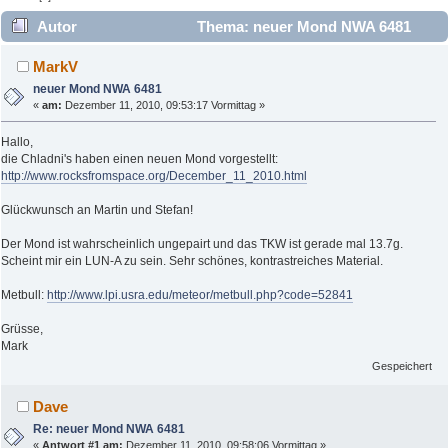
Autor
Thema: neuer Mond NWA 6481
(Gelesen 10870 mal)
MarkV
neuer Mond NWA 6481
«
am:
Dezember 11, 2010, 09:53:17 Vormittag »
Hallo,
die Chladni's haben einen neuen Mond vorgestellt:
http://www.rocksfromspace.org/December_11_2010.html
Glückwunsch an Martin und Stefan!
Der Mond ist wahrscheinlich ungepairt und das TKW ist gerade mal 13.7g.
Scheint mir ein LUN-A zu sein. Sehr schönes, kontrastreiches Material.
Metbull:
http://www.lpi.usra.edu/meteor/metbull.php?code=52841
Grüsse,
Mark
Gespeichert
Dave
Re: neuer Mond NWA 6481
«
Antwort #1 am:
Dezember 11, 2010, 09:58:06 Vormittag »