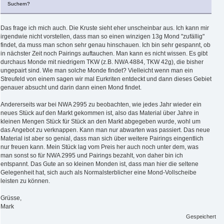
Suchern?
Das frage ich mich auch. Die Kruste sieht eher unscheinbar aus. Ich kann mir
irgendwie nicht vorstellen, dass man so einen winzigen 13g Mond "zufällig"
findet, da muss man schon sehr genau hinschauen. Ich bin sehr gespannt, ob
in nächster Zeit noch Pairings auftauchen. Man kann es nicht wissen. Es gibt
durchaus Monde mit niedrigem TKW (z.B. NWA 4884, TKW 42g), die bisher
ungepairt sind. Wie man solche Monde findet? Vielleicht wenn man ein
Streufeld von einem sagen wir mal Eurkriten entdeckt und dann dieses Gebiet
genauer absucht und darin dann einen Mond findet.
Andererseits war bei NWA 2995 zu beobachten, wie jedes Jahr wieder ein
neues Stück auf den Markt gekommen ist, also das Material über Jahre in
kleinen Mengen Stück für Stück an den Markt abgegeben wurde, wohl um
das Angebot zu verknappen. Kann man nur abwarten was passiert. Das neue
Material ist aber so genial, dass man sich über weitere Pairings eingentlich
nur freuen kann. Mein Stück lag vom Preis her auch noch unter dem, was
man sonst so für NWA 2995 und Pairings bezahlt, von daher bin ich
entspannt. Das Gute an so kleinen Monden ist, dass man hier die seltene
Gelegenheit hat, sich auch als Normalsterblicher eine Mond-Vollscheibe
leisten zu können.
Grüsse,
Mark
Gespeichert