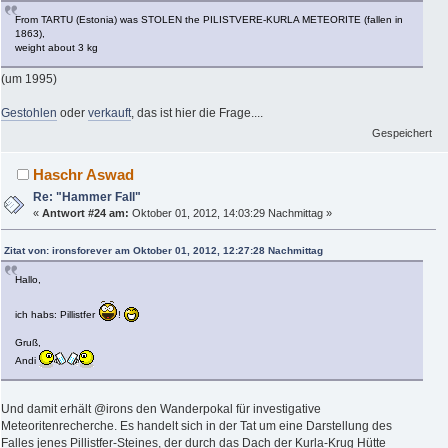
From TARTU (Estonia) was STOLEN the PILISTVERE-KURLA METEORITE (fallen in
1863),
weight about 3 kg
(um 1995)
Gestohlen
oder
verkauft
, das ist hier die Frage....
Gespeichert
Haschr Aswad
Re: "Hammer Fall"
«
Antwort #24 am:
Oktober 01, 2012, 14:03:29 Nachmittag »
Zitat von: ironsforever am Oktober 01, 2012, 12:27:28 Nachmittag
Hallo,
ich habs: Pillistfer
!
Gruß,
Andi
Und damit erhält @irons den Wanderpokal für investigative
Meteoritenrecherche. Es handelt sich in der Tat um eine Darstellung des
Falles jenes Pillistfer-Steines, der durch das Dach der Kurla-Krug Hütte