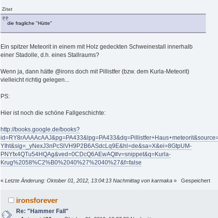
Zitat
die fragliche "Hütte"
Ein spitzer Meteorit in einem mit Holz gedeckten Schweinestall innerhalb
einer Stadolle, d.h. eines Stallraums?
Wenn ja, dann hätte @irons doch mit Pillistfer (bzw. dem Kurla-Meteorit)
vielleicht richtig gelegen...
PS:
Hier ist noch die schöne Fallgeschichte:
http://books.google.de/books?
id=RY8rAAAAcAAJ&pg=PA433&lpg=PA433&dq=Pillistfer+Haus+meteorit&source=
YIht&sig=_yNexJ3nPcSlVH9P2B6ASdcLq9E&hl=de&sa=X&ei=8GtpUM-
PNYfx4QTu54HQAg&ved=0CDcQ6AEwAQ#v=snippet&q=Kurla-
Krug%2058%C2%B0%2040%27%2040%27&f=false
«
Letzte Änderung: Oktober 01, 2012, 13:04:13 Nachmittag von karmaka
»
Gespeichert
ironsforever
Re: "Hammer Fall"