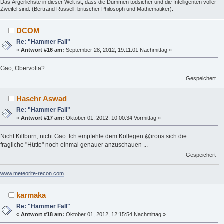
Das Ärgerlichste in dieser Welt ist, dass die Dummen todsicher und die Intelligenten voller
Zweifel sind. (Bertrand Russell, britischer Philosoph und Mathematiker).
DCOM
Re: "Hammer Fall"
«
Antwort #16 am:
September 28, 2012, 19:11:01 Nachmittag »
Gao, Obervolta?
Gespeichert
Haschr Aswad
Re: "Hammer Fall"
«
Antwort #17 am:
Oktober 01, 2012, 10:00:34 Vormittag »
Nicht Killburn, nicht Gao. Ich empfehle dem Kollegen @irons sich die
fragliche "Hütte" noch einmal genauer anzuschauen ...
Gespeichert
www.meteorite-recon.com
karmaka
Re: "Hammer Fall"
«
Antwort #18 am:
Oktober 01, 2012, 12:15:54 Nachmittag »