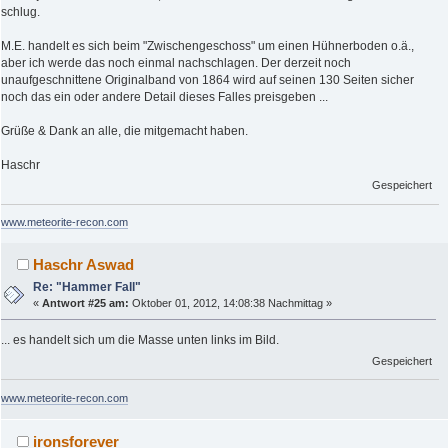
schlug.
M.E. handelt es sich beim "Zwischengeschoss" um einen Hühnerboden o.ä.,
aber ich werde das noch einmal nachschlagen. Der derzeit noch
unaufgeschnittene Originalband von 1864 wird auf seinen 130 Seiten sicher
noch das ein oder andere Detail dieses Falles preisgeben ...
Grüße & Dank an alle, die mitgemacht haben.
Haschr
Gespeichert
www.meteorite-recon.com
Haschr Aswad
Re: "Hammer Fall"
«
Antwort #25 am:
Oktober 01, 2012, 14:08:38 Nachmittag »
... es handelt sich um die Masse unten links im Bild.
Gespeichert
www.meteorite-recon.com
ironsforever