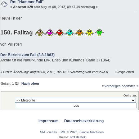
Re: "Hammer Fall"
«
Antwort #29 am:
August 08, 2013, 09:47:49 Vormittag »
Heute ist der
150. Falltag
von Pillistfer!
Der Bericht zum Fall (8.8.1863)
Archiv für die Naturkunde Liv-, Ehst- und Kurlands, Band 3 (1864)
«
Letzte Änderung: August 08, 2013, 10:14:37 Vormittag von karmaka
»
Gespeichert
Seiten:
1
[
2
]
Nach oben
« vorheriges
nächstes »
Gehe zu:
Impressum
---
Datenschutzerklärung
SMF-credits
|
SMF © 2026
,
Simple Machines
Theme:
smf destek