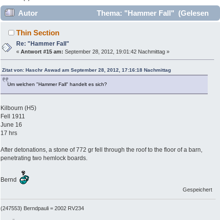
Autor
Thema: "Hammer Fall" (Gelesen
13195 mal)
Thin Section
Re: "Hammer Fall"
«
Antwort #15 am:
September 28, 2012, 19:01:42 Nachmittag »
Zitat von: Haschr Aswad am September 28, 2012, 17:16:18 Nachmittag
Um welchen "Hammer Fall" handelt es sich?
Kilbourn (H5)
Fell 1911
June 16
17 hrs
After detonations, a stone of 772 gr fell through the roof to the floor of a barn,
penetrating two hemlock boards.
Bernd
Gespeichert
(247553) Berndpauli = 2002 RV234