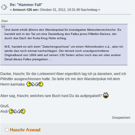
Re: "Hammer Fall"
«
Antwort #26 am:
Oktober 01, 2012, 19:31:48 Nachmittag »
Zitat
Und damit erhält @irons den Wanderpokal für investigative Meteoritenrecherche. Es
handelt sich in der Tat um eine Darstellung des Falles jenes Pillistfer-Steines, der
durch das Dach der Kurla-Krug Hütte schlug.
M.E. handelt es sich beim "Zwischengeschoss" um einen Hühnerboden o.ä., aber ich
werde das noch einmal nachschlagen. Der derzeit noch unaufgeschnittene
Originalband von 1864 wird auf seinen 130 Seiten sicher noch das ein oder andere
Detail dieses Falles preisgeben ...
Danke, Haschr, für die Lorbeeren! Aber eigentlich lag ich ja daneben, weil ich
Pillistfer ausgeschlossen hatte. So teile ich mir den Wanderpokal mit dem
Herrn karmaka
.
Aber sag, Haschr, welches rare Buch hast Du da aufgegabelt?
Gruß,
Andi
Gespeichert
Haschr Aswad