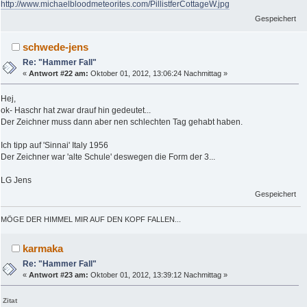
http://www.michaelbloodmeteorites.com/PillistferCottageW.jpg
Gespeichert
schwede-jens
Re: "Hammer Fall"
«
Antwort #22 am:
Oktober 01, 2012, 13:06:24 Nachmittag »
Hej,
ok- Haschr hat zwar drauf hin gedeutet...
Der Zeichner muss dann aber nen schlechten Tag gehabt haben.
Ich tipp auf 'Sinnai' Italy 1956
Der Zeichner war 'alte Schule' deswegen die Form der 3...
LG Jens
Gespeichert
MÖGE DER HIMMEL MIR AUF DEN KOPF FALLEN...
karmaka
Re: "Hammer Fall"
«
Antwort #23 am:
Oktober 01, 2012, 13:39:12 Nachmittag »
Zitat