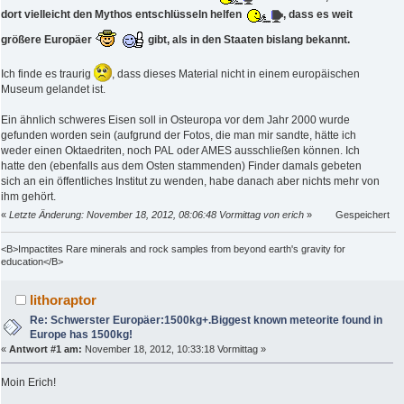
dort vielleicht den Mythos entschlüsseln helfen
, dass es weit
größere Europäer
gibt,
als in den Staaten bislang bekannt.
Ich finde es traurig
, dass dieses Material nicht in einem europäischen
Museum gelandet ist.
Ein ähnlich schweres Eisen soll in Osteuropa vor dem Jahr 2000 wurde
gefunden worden sein (aufgrund der Fotos, die man mir sandte, hätte ich
weder einen Oktaedriten, noch PAL oder AMES ausschließen können. Ich
hatte den (ebenfalls aus dem Osten stammenden) Finder damals gebeten
sich an ein öffentliches Institut zu wenden, habe danach aber nichts mehr von
ihm gehört.
«
Letzte Änderung: November 18, 2012, 08:06:48 Vormittag von erich
»
Gespeichert
<B>Impactites Rare minerals and rock samples from beyond earth's gravity for
education</B>
lithoraptor
Re: Schwerster Europäer:1500kg+.Biggest known meteorite found in
Europe has 1500kg!
«
Antwort #1 am:
November 18, 2012, 10:33:18 Vormittag »
Moin Erich!