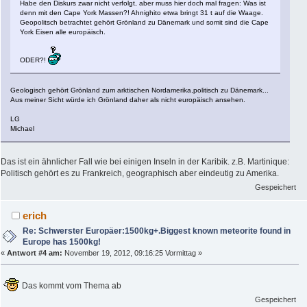
Habe den Diskurs zwar nicht verfolgt, aber muss hier doch mal fragen: Was ist
denn mit den Cape York Massen?! Ahnighito etwa bringt 31 t auf die Waage.
Geopolitsch betrachtet gehört Grönland zu Dänemark und somit sind die Cape
York Eisen alle europäisch.
ODER?!
Geologisch gehört Grönland zum arktischen Nordamerika,politisch zu Dänemark...
Aus meiner Sicht würde ich Grönland daher als nicht europäisch ansehen.
LG
Michael
Das ist ein ähnlicher Fall wie bei einigen Inseln in der Karibik. z.B. Martinique:
Politisch gehört es zu Frankreich, geographisch aber eindeutig zu Amerika.
Gespeichert
erich
Re: Schwerster Europäer:1500kg+.Biggest known meteorite found in
Europe has 1500kg!
«
Antwort #4 am:
November 19, 2012, 09:16:25 Vormittag »
Das kommt vom Thema ab
Gespeichert