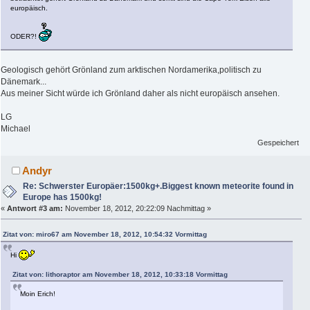
europäisch.
ODER?!
Geologisch gehört Grönland zum arktischen Nordamerika,politisch zu
Dänemark...
Aus meiner Sicht würde ich Grönland daher als nicht europäisch ansehen.
LG
Michael
Gespeichert
Andyr
Re: Schwerster Europäer:1500kg+.Biggest known meteorite found in
Europe has 1500kg!
«
Antwort #3 am:
November 18, 2012, 20:22:09 Nachmittag »
Zitat von: miro67 am November 18, 2012, 10:54:32 Vormittag
Hi
Zitat von: lithoraptor am November 18, 2012, 10:33:18 Vormittag
Moin Erich!