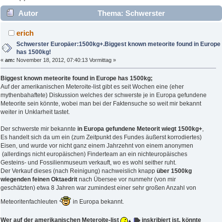
Autor
Thema: Schwerster
Europäer:1500kg+.Biggest known meteorite found in Europe
erich
has 1500kg! (Gelesen 3181 mal)
Schwerster Europäer:1500kg+.Biggest known meteorite found in Europe
has 1500kg!
«
am:
November 18, 2012, 07:40:13 Vormittag »
Biggest known meteorite found in Europe has 1500kg;
Auf der amerikanischen Meteroite-list gibt es seit Wochen eine (eher
mythenbahaftete) Diskussion welches der schwerste je in Europa gefundene
Meteorite sein könnte, wobei man bei der Faktensuche so weit mir bekannt
weiter in Unklarheit tastet.
Der schwerste mir bekannte
in Europa gefundene Meteorit wiegt 1500kg+
,
Es handelt sich da um ein (zum Zeitpunkt des Fundes äußerst korrodiertes)
Eisen, und wurde vor nicht ganz einem Jahrzehnt von einem anonymen
(allerdings nicht europäischen) Finderteam an ein nichteuropäisches
Gesteins- und Fossilienmuseum verkauft, wo es wohl seither ruht.
Der Verkauf dieses (nach Reinigung) nachweislich knapp
über 1500kg
wiegenden feinen Oktaedrit
nach Übersee vor nunmehr (von mir
geschätzten) etwa 8 Jahren war zumindest einer sehr großen Anzahl von
Meteoritenfachleuten
in Europa bekannt.
Wer auf der amerikanischen Meteroite-list
inskribiert ist,
könnte