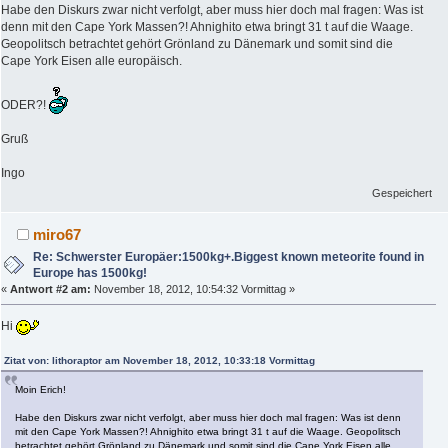
Habe den Diskurs zwar nicht verfolgt, aber muss hier doch mal fragen: Was ist
denn mit den Cape York Massen?! Ahnighito etwa bringt 31 t auf die Waage.
Geopolitsch betrachtet gehört Grönland zu Dänemark und somit sind die
Cape York Eisen alle europäisch.
ODER?!
Gruß
Ingo
Gespeichert
miro67
Re: Schwerster Europäer:1500kg+.Biggest known meteorite found in
Europe has 1500kg!
«
Antwort #2 am:
November 18, 2012, 10:54:32 Vormittag »
Hi
Zitat von: lithoraptor am November 18, 2012, 10:33:18 Vormittag
Moin Erich!
Habe den Diskurs zwar nicht verfolgt, aber muss hier doch mal fragen: Was ist denn
mit den Cape York Massen?! Ahnighito etwa bringt 31 t auf die Waage. Geopolitsch
betrachtet gehört Grönland zu Dänemark und somit sind die Cape York Eisen alle