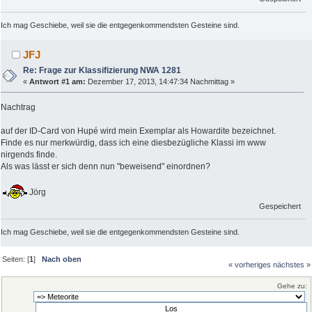
Ich mag Geschiebe, weil sie die entgegenkommendsten Gesteine sind.
JFJ
Re: Frage zur Klassifizierung NWA 1281
«
Antwort #1 am:
Dezember 17, 2013, 14:47:34 Nachmittag »
Nachtrag
auf der ID-Card von Hupé wird mein Exemplar als Howardite bezeichnet.
Finde es nur merkwürdig, dass ich eine diesbezügliche Klassi im www
nirgends finde.
Als was lässt er sich denn nun "beweisend" einordnen?
Jörg
Gespeichert
Ich mag Geschiebe, weil sie die entgegenkommendsten Gesteine sind.
Seiten: [
1
]
Nach oben
« vorheriges
nächstes »
Gehe zu: