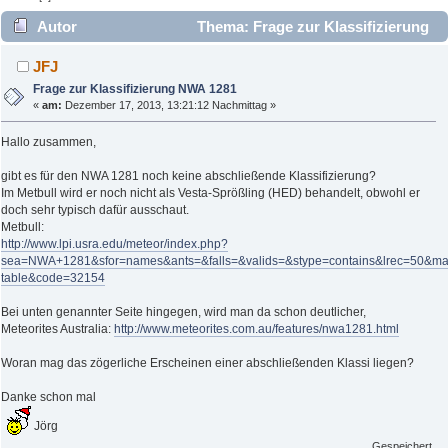
Autor
Thema: Frage zur Klassifizierung
NWA 1281 (Gelesen 2635 mal)
JFJ
Frage zur Klassifizierung NWA 1281
«
am:
Dezember 17, 2013, 13:21:12 Nachmittag »
Hallo zusammen,
gibt es für den NWA 1281 noch keine abschließende Klassifizierung?
Im Metbull wird er noch nicht als Vesta-Sprößling (HED) behandelt, obwohl er
doch sehr typisch dafür ausschaut.
Metbull:
http://www.lpi.usra.edu/meteor/index.php?
sea=NWA+1281&sfor=names&ants=&falls=&valids=&stype=contains&lrec=50&ma
table&code=32154
Bei unten genannter Seite hingegen, wird man da schon deutlicher,
Meteorites Australia:
http://www.meteorites.com.au/features/nwa1281.html
Woran mag das zögerliche Erscheinen einer abschließenden Klassi liegen?
Danke schon mal
Jörg
Gespeichert