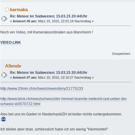
karmaka
Re: Meteor im Südwesten; 15.03.15 20:44Uhr
«
Antwort #6 am:
März 15, 2015, 22:01:18 Nachmittag »
Noch ein Video, mit Kamerakoordinaten aus Mannheim !
VIDEO-LINK
Gespeichert
Allende
Re: Meteor im Südwesten; 15.03.15 20:44Uhr
«
Antwort #7 am:
März 15, 2015, 22:10:27 Nachmittag »
http://www.20min.ch/schweiz/news/story/21775233
http://www.blick.ch/news/schweiz/der-himmel-brannte-meteorit-rast-ueber-die-
schweiz-id3570722.html
Also bei uns im Garten in Niederhasli/ZH ist leider nichts runtergekommen.
Ich bleibe aber dran, schliesslich habe ich ein wenig "Heimvorteil".