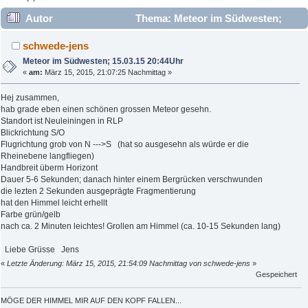
Autor
Thema: Meteor im Südwesten;
15.03.15 20:44Uhr (Gelesen 26060 mal)
schwede-jens
Meteor im Südwesten; 15.03.15 20:44Uhr
«
am:
März 15, 2015, 21:07:25 Nachmittag »
Hej zusammen,
hab grade eben einen schönen grossen Meteor gesehn.
Standort ist Neuleiningen in RLP
Blickrichtung S/O
Flugrichtung grob von N --->S (hat so ausgesehn als würde er die
Rheinebene langfliegen)
Handbreit überm Horizont
Dauer 5-6 Sekunden; danach hinter einem Bergrücken verschwunden
die lezten 2 Sekunden ausgeprägte Fragmentierung
hat den Himmel leicht erhellt
Farbe grün/gelb
nach ca. 2 Minuten leichtes! Grollen am Himmel (ca. 10-15 Sekunden lang)
Liebe Grüsse Jens
«
Letzte Änderung: März 15, 2015, 21:54:09 Nachmittag von schwede-jens
»
Gespeichert
MÖGE DER HIMMEL MIR AUF DEN KOPF FALLEN...