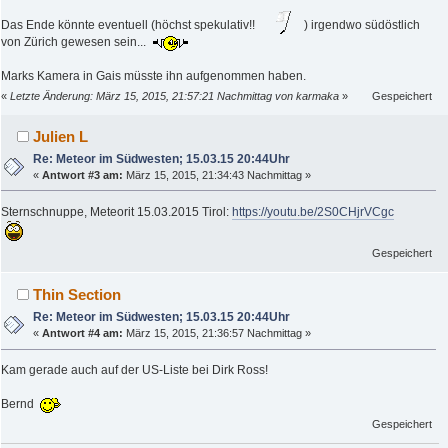
Das Ende könnte eventuell (höchst spekulativ!!
) irgendwo südöstlich
von Zürich gewesen sein...
Marks Kamera in Gais müsste ihn aufgenommen haben.
«
Letzte Änderung: März 15, 2015, 21:57:21 Nachmittag von karmaka
»
Gespeichert
Julien L
Re: Meteor im Südwesten; 15.03.15 20:44Uhr
«
Antwort #3 am:
März 15, 2015, 21:34:43 Nachmittag »
Sternschnuppe, Meteorit 15.03.2015 Tirol:
https://youtu.be/2S0CHjrVCgc
Gespeichert
Thin Section
Re: Meteor im Südwesten; 15.03.15 20:44Uhr
«
Antwort #4 am:
März 15, 2015, 21:36:57 Nachmittag »
Kam gerade auch auf der US-Liste bei Dirk Ross!
Bernd
Gespeichert