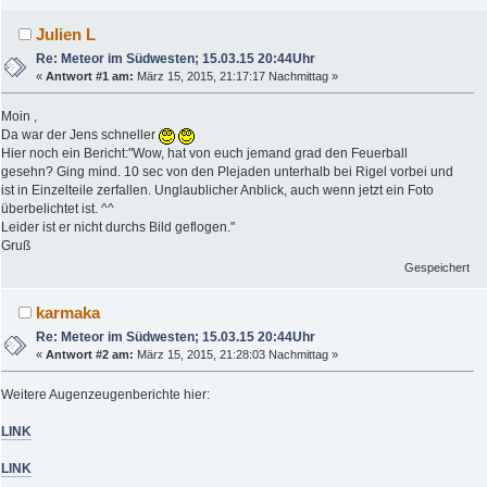
Julien L
Re: Meteor im Südwesten; 15.03.15 20:44Uhr
«
Antwort #1 am:
März 15, 2015, 21:17:17 Nachmittag »
Moin ,
Da war der Jens schneller
Hier noch ein Bericht:"Wow, hat von euch jemand grad den Feuerball
gesehn? Ging mind. 10 sec von den Plejaden unterhalb bei Rigel vorbei und
ist in Einzelteile zerfallen. Unglaublicher Anblick, auch wenn jetzt ein Foto
überbelichtet ist. ^^
Leider ist er nicht durchs Bild geflogen."
Gruß
Gespeichert
karmaka
Re: Meteor im Südwesten; 15.03.15 20:44Uhr
«
Antwort #2 am:
März 15, 2015, 21:28:03 Nachmittag »
Weitere Augenzeugenberichte hier:
LINK
LINK