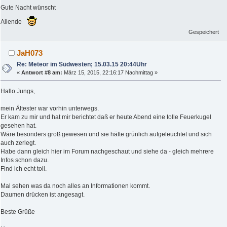
Gute Nacht wünscht
Allende
Gespeichert
JaH073
Re: Meteor im Südwesten; 15.03.15 20:44Uhr
«
Antwort #8 am:
März 15, 2015, 22:16:17 Nachmittag »
Hallo Jungs,
mein Ältester war vorhin unterwegs.
Er kam zu mir und hat mir berichtet daß er heute Abend eine tolle Feuerkugel
gesehen hat.
Wäre besonders groß gewesen und sie hätte grünlich aufgeleuchtet und sich
auch zerlegt.
Habe dann gleich hier im Forum nachgeschaut und siehe da - gleich mehrere
Infos schon dazu.
Find ich echt toll.
Mal sehen was da noch alles an Informationen kommt.
Daumen drücken ist angesagt.
Beste Grüße