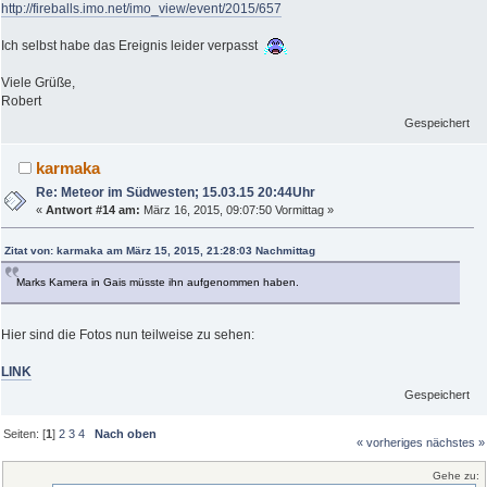
http://fireballs.imo.net/imo_view/event/2015/657
Ich selbst habe das Ereignis leider verpasst
Viele Grüße,
Robert
Gespeichert
karmaka
Re: Meteor im Südwesten; 15.03.15 20:44Uhr
«
Antwort #14 am:
März 16, 2015, 09:07:50 Vormittag »
Zitat von: karmaka am März 15, 2015, 21:28:03 Nachmittag
Marks Kamera in Gais müsste ihn aufgenommen haben.
Hier sind die Fotos nun teilweise zu sehen:
LINK
Gespeichert
Seiten: [
1
]
2
3
4
Nach oben
« vorheriges
nächstes »
Gehe zu: