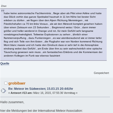
Zitat
habe keine astronomische Fachkenntnis , fliege aber als Pilot einer Airline und hatte
das Glück vorhin das ganze Spektakel hautnah in 11 km Höhe bei bester Sicht
erleben zu dürfen ..wir flogen über den Alpen Richtung Memmingen , mit
Friedrichshafen ca 70 km links Voraus , als wir den Meteorit komplett gesehen haben
über einen Zeitraum von 15 Sekunden .. Beginnend weiss / Grün , dann immer
größer und heller werdend in Orange und rot..für mein Gefühl sehr langsame
vorwärtsgeschwindigkeit. Teilweise Explosionen zu sehen , ähnlich einer
flammenverpuffung , dazu Funkenregen ..es war atemberaubend wie er immer tiefer
flog und sich Teile von ihm lösten ..die Flugbahn war von Norden kommend Richtung
Mont blanc massiv und ich hatte den Eindruck dass er sehr tief in die Atmosphäre
eindrang wobei das Gefühl , am Ende über ihm zu sein wahrscheinlich eine optische
Täuschung gewesen sein muss ..ein fantastisches Erlebnis und die Kommentare der
anderen Kollegen im Funk war ebenso fasziniert
Quelle
Gespeichert
grobibaer
Re: Meteor im Südwesten; 15.03.15 20:44Uhr
«
Antwort #13 am:
März 16, 2015, 07:55:36 Vormittag »
Hallo zusammen,
hier die Meldungen bei der International Meteor Association: