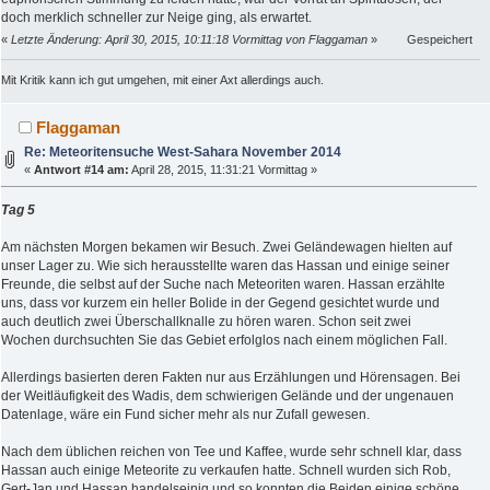
doch merklich schneller zur Neige ging, als erwartet.
«
Letzte Änderung: April 30, 2015, 10:11:18 Vormittag von Flaggaman
»
Gespeichert
Mit Kritik kann ich gut umgehen, mit einer Axt allerdings auch.
Flaggaman
Re: Meteoritensuche West-Sahara November 2014
«
Antwort #14 am:
April 28, 2015, 11:31:21 Vormittag »
Tag 5
Am nächsten Morgen bekamen wir Besuch. Zwei Geländewagen hielten auf
unser Lager zu. Wie sich herausstellte waren das Hassan und einige seiner
Freunde, die selbst auf der Suche nach Meteoriten waren. Hassan erzählte
uns, dass vor kurzem ein heller Bolide in der Gegend gesichtet wurde und
auch deutlich zwei Überschallknalle zu hören waren. Schon seit zwei
Wochen durchsuchten Sie das Gebiet erfolglos nach einem möglichen Fall.
Allerdings basierten deren Fakten nur aus Erzählungen und Hörensagen. Bei
der Weitläufigkeit des Wadis, dem schwierigen Gelände und der ungenauen
Datenlage, wäre ein Fund sicher mehr als nur Zufall gewesen.
Nach dem üblichen reichen von Tee und Kaffee, wurde sehr schnell klar, dass
Hassan auch einige Meteorite zu verkaufen hatte. Schnell wurden sich Rob,
Gert-Jan und Hassan handelseinig und so konnten die Beiden einige schöne