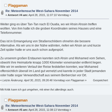
Flaggaman
Re: Meteoritensuche West-Sahara November 2014
«
Antwort #4 am:
April 28, 2015, 11:07:10 Vormittag »
Weiter ging es über Tan-Tan nach El Ouatia, wo wir Ahsin Ahssin treffen
wollten. Von ihm hatte ich die groben Koordinaten seines Hauses und eine
Telefonnummer.
Das ist in Ermangelung von Straßenschildern ohnehin die bessere
Alternative. Als wir uns in der Nähe wähnten, riefen wir Ahsin an und kurze
Zeit später hatte er uns auch schon aufgespürt.
Zu unserem großen Erstaunen kannten sich Ahsin und Mohamed vom Sehen,
obwohl ihre Heimatorte knapp 1000 Kilometer voneinander entfernt liegen.
Wie wir im weiteren Verlauf der Reise feststellen konnten, war Mohamed
offensichtlich überall im Land gut vernetzt und kannte in jeder Stadt jemanden
oder hatte sogar Verwandtschaft aus seinem Berberclan vor Ort.
«
Letzte Änderung: April 30, 2015, 09:26:46 Vormittag von Flaggaman
»
Gespeichert
Mit Kritik kann ich gut umgehen, mit einer Axt allerdings auch.
Flaggaman
Re: Meteoritensuche West-Sahara November 2014
«
Antwort #5 am:
April 28, 2015, 11:08:13 Vormittag »