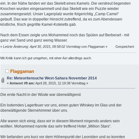
ein. In der Nähe fanden wir das Skelett eines Kamels. Die verstreut liegenden
Knochen wurden eingesammelt und das Skelett wie ein Puzzle wieder
zusammengesetzt. Unser Lagerplatz wurde folgerichtig „Camp Camel“
getauft. Das war in doppelter Hinsicht zutreffend, da es zum Abendessen
köstliche, frisch gegrillte Kamel-Koteletts gab.
Nach dem Essen zeigte uns Mohammed noch das Spülen auf Berberart - mit
ganz viel Sand und ganz wenig Wasser.
«
Letzte Änderung: April 30, 2015, 09:58:02 Vormittag von Flaggaman
»
Gespeichert
Mit Kritik kann ich gut umgehen, mit einer Axt allerdings auch.
Flaggaman
Re: Meteoritensuche West-Sahara November 2014
«
Antwort #9 am:
April 28, 2015, 11:19:38 Vormittag »
Die erste Nacht in der Wüste war überwältigend.
Ein loderndes Lagerfeuer vor uns, einen guten Whiskey im Glas und der
überwältigende Sternehimmel über uns.
Alle waren sich einig, dass wir in diesem Moment nirgends anders sein
wollten. Mohammed nannte das sehr treffend Hotel „Million Stars“.
Wir befanden uns kurz vor dem Höhenpunkt der Leoniden und so konnten