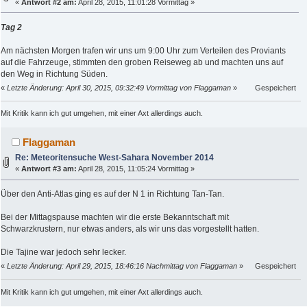
«
Antwort #2 am:
April 28, 2015, 11:01:28 Vormittag »
Tag 2
Am nächsten Morgen trafen wir uns um 9:00 Uhr zum Verteilen des Proviants
auf die Fahrzeuge, stimmten den groben Reiseweg ab und machten uns auf
den Weg in Richtung Süden.
«
Letzte Änderung: April 30, 2015, 09:32:49 Vormittag von Flaggaman
»
Gespeichert
Mit Kritik kann ich gut umgehen, mit einer Axt allerdings auch.
Flaggaman
Re: Meteoritensuche West-Sahara November 2014
«
Antwort #3 am:
April 28, 2015, 11:05:24 Vormittag »
Über den Anti-Atlas ging es auf der N 1 in Richtung Tan-Tan.
Bei der Mittagspause machten wir die erste Bekanntschaft mit
Schwarzkrustern, nur etwas anders, als wir uns das vorgestellt hatten.
Die Tajine war jedoch sehr lecker.
«
Letzte Änderung: April 29, 2015, 18:46:16 Nachmittag von Flaggaman
»
Gespeichert
Mit Kritik kann ich gut umgehen, mit einer Axt allerdings auch.