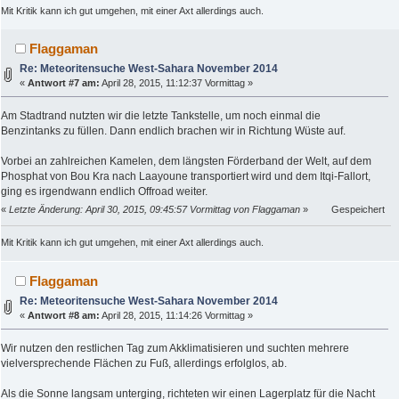
Mit Kritik kann ich gut umgehen, mit einer Axt allerdings auch.
Flaggaman
Re: Meteoritensuche West-Sahara November 2014
«
Antwort #7 am:
April 28, 2015, 11:12:37 Vormittag »
Am Stadtrand nutzten wir die letzte Tankstelle, um noch einmal die
Benzintanks zu füllen. Dann endlich brachen wir in Richtung Wüste auf.
Vorbei an zahlreichen Kamelen, dem längsten Förderband der Welt, auf dem
Phosphat von Bou Kra nach Laayoune transportiert wird und dem Itqi-Fallort,
ging es irgendwann endlich Offroad weiter.
«
Letzte Änderung: April 30, 2015, 09:45:57 Vormittag von Flaggaman
»
Gespeichert
Mit Kritik kann ich gut umgehen, mit einer Axt allerdings auch.
Flaggaman
Re: Meteoritensuche West-Sahara November 2014
«
Antwort #8 am:
April 28, 2015, 11:14:26 Vormittag »
Wir nutzen den restlichen Tag zum Akklimatisieren und suchten mehrere
vielversprechende Flächen zu Fuß, allerdings erfolglos, ab.
Als die Sonne langsam unterging, richteten wir einen Lagerplatz für die Nacht