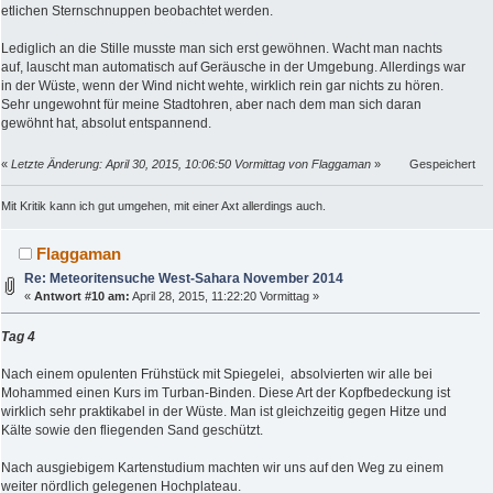
etlichen Sternschnuppen beobachtet werden.
Lediglich an die Stille musste man sich erst gewöhnen. Wacht man nachts
auf, lauscht man automatisch auf Geräusche in der Umgebung. Allerdings war
in der Wüste, wenn der Wind nicht wehte, wirklich rein gar nichts zu hören.
Sehr ungewohnt für meine Stadtohren, aber nach dem man sich daran
gewöhnt hat, absolut entspannend.
«
Letzte Änderung: April 30, 2015, 10:06:50 Vormittag von Flaggaman
»
Gespeichert
Mit Kritik kann ich gut umgehen, mit einer Axt allerdings auch.
Flaggaman
Re: Meteoritensuche West-Sahara November 2014
«
Antwort #10 am:
April 28, 2015, 11:22:20 Vormittag »
Tag 4
Nach einem opulenten Frühstück mit Spiegelei, absolvierten wir alle bei
Mohammed einen Kurs im Turban-Binden. Diese Art der Kopfbedeckung ist
wirklich sehr praktikabel in der Wüste. Man ist gleichzeitig gegen Hitze und
Kälte sowie den fliegenden Sand geschützt.
Nach ausgiebigem Kartenstudium machten wir uns auf den Weg zu einem
weiter nördlich gelegenen Hochplateau.