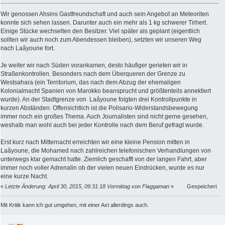
Wir genossen Ahsins Gastfreundschaft und auch sein Angebot an Meteoriten
konnte sich sehen lassen. Darunter auch ein mehr als 1 kg schwerer Tirhert.
Einige Stücke wechselten den Besitzer. Viel später als geplant (eigentlich
sollten wir auch noch zum Abendessen bleiben), setzten wir unseren Weg
nach Laâyoune fort.
Je weiter wir nach Süden vorankamen, desto häufiger gerieten wir in
Straßenkontrollen. Besonders nach dem Überqueren der Grenze zu
Westsahara (ein Territorium, das nach dem Abzug der ehemaligen
Kolonialmacht Spanien von Marokko beansprucht und größtenteils annektiert
wurde). An der Stadtgrenze von Laâyoune folgten drei Kontrollpunkte in
kurzen Abständen. Offensichtlich ist die Polisario-Widerstandsbewegung
immer noch ein großes Thema. Auch Journalisten sind nicht gerne gesehen,
weshalb man wohl auch bei jeder Kontrolle nach dem Beruf gefragt wurde.
Erst kurz nach Mitternacht erreichten wir eine kleine Pension mitten in
Laâyoune, die Mohamed nach zahlreichen telefonischen Verhandlungen von
unterwegs klar gemacht hatte. Ziemlich geschafft von der langen Fahrt, aber
immer noch voller Adrenalin ob der vielen neuen Eindrücken, wurde es nur
eine kurze Nacht.
«
Letzte Änderung: April 30, 2015, 09:31:18 Vormittag von Flaggaman
»
Gespeichert
Mit Kritik kann ich gut umgehen, mit einer Axt allerdings auch.