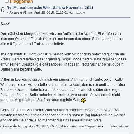
Flaggaman
Re: Meteoritensuche West-Sahara November 2014
«
Antwort #6 am:
April 28, 2015, 11:10:01 Vormittag »
Tag 3
Den nächsten Morgen nutzen wir zum Auffüllen der Vorräte, Einkaufen von
frischem Obst und Fleisch (Kamel) und besuchten einen Schneider, der uns
alle mit Djelaba und Turban ausstattete.
Im Gegensatz zu Marokko ist im Süden kein Verhandeln notwendig, denn die
Preise waren durchweg sehr günstig. Sogar Mohamed musste zugeben, dass
er für seinen Djelaba (gleiches Modell) in Rissani, trotz Verhandelns, gut ein
Drittel mehr bezahlt hatte.
Mitten in Laâyoune sprach mich ein junger Mann an und fragte, ob ich Kally
Wombacher sei. Es handelte sich um Smara Addi, den ich eigentlich nur über
Facebook kenne. Natürlich war ich erstaunt, aber wie ich später dem regen
Posten auf dieser Seite entnehmen konnte, war unsere Anwesenheit nicht
unentdeckt geblieben. Schöne neue digitale Welt
.
Gerne hätte uns Addi seine zum Verkauf stehenden Meteorite gezeigt. Wir
hinkten unserem Zeitplan aber schon einen halben Tag hinterher und wollten
endlich ins Gelände, also machten wir uns lieber auf den Weg.
«
Letzte Änderung: April 30, 2015, 09:40:24 Vormittag von Flaggaman
»
Gespeichert