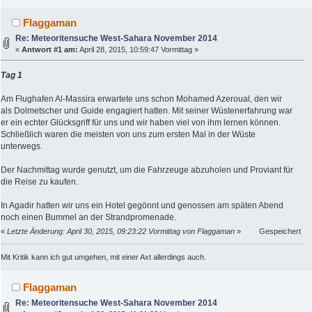
Flaggaman
Re: Meteoritensuche West-Sahara November 2014
«
Antwort #1 am:
April 28, 2015, 10:59:47 Vormittag »
Tag 1
Am Flughafen Al-Massira erwartete uns schon Mohamed Azeroual, den wir
als Dolmetscher und Guide engagiert hatten. Mit seiner Wüstenerfahrung war
er ein echter Glücksgriff für uns und wir haben viel von ihm lernen können.
Schließlich waren die meisten von uns zum ersten Mal in der Wüste
unterwegs.
Der Nachmittag wurde genutzt, um die Fahrzeuge abzuholen und Proviant für
die Reise zu kaufen.
In Agadir hatten wir uns ein Hotel gegönnt und genossen am späten Abend
noch einen Bummel an der Strandpromenade.
«
Letzte Änderung: April 30, 2015, 09:23:22 Vormittag von Flaggaman
»
Gespeichert
Mit Kritik kann ich gut umgehen, mit einer Axt allerdings auch.
Flaggaman
Re: Meteoritensuche West-Sahara November 2014