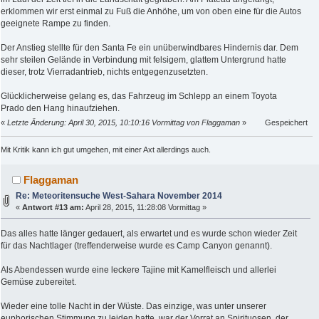
erklommen wir erst einmal zu Fuß die Anhöhe, um von oben eine für die Autos
geeignete Rampe zu finden.
Der Anstieg stellte für den Santa Fe ein unüberwindbares Hindernis dar. Dem
sehr steilen Gelände in Verbindung mit felsigem, glattem Untergrund hatte
dieser, trotz Vierradantrieb, nichts entgegenzusetzten.
Glücklicherweise gelang es, das Fahrzeug im Schlepp an einem Toyota
Prado den Hang hinaufziehen.
«
Letzte Änderung: April 30, 2015, 10:10:16 Vormittag von Flaggaman
»
Gespeichert
Mit Kritik kann ich gut umgehen, mit einer Axt allerdings auch.
Flaggaman
Re: Meteoritensuche West-Sahara November 2014
«
Antwort #13 am:
April 28, 2015, 11:28:08 Vormittag »
Das alles hatte länger gedauert, als erwartet und es wurde schon wieder Zeit
für das Nachtlager (treffenderweise wurde es Camp Canyon genannt).
Als Abendessen wurde eine leckere Tajine mit Kamelfleisch und allerlei
Gemüse zubereitet.
Wieder eine tolle Nacht in der Wüste. Das einzige, was unter unserer
euphorischen Stimmung zu leiden hatte, war der Vorrat an Spirituosen, der