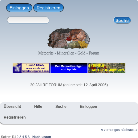
Einloggen
Registrieren
20 JAHRE FORUM (online seit: 12. April 2006)
Übersicht
Hilfe
Suche
Einloggen
Registrieren
« vorheriges
nächstes »
Seiten: [
1
]
2
3
4
5
6
Nach unten