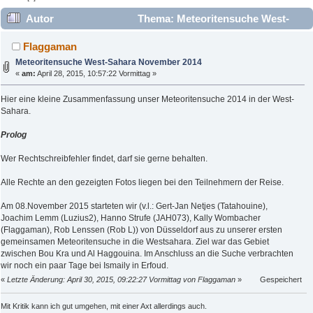
Autor
Thema: Meteoritensuche West-
Sahara November 2014 (Gelesen 26189 mal)
Flaggaman
Meteoritensuche West-Sahara November 2014
«
am:
April 28, 2015, 10:57:22 Vormittag »
Hier eine kleine Zusammenfassung unser Meteoritensuche 2014 in der West-
Sahara.
Prolog
Wer Rechtschreibfehler findet, darf sie gerne behalten.
Alle Rechte an den gezeigten Fotos liegen bei den Teilnehmern der Reise.
Am 08.November 2015 starteten wir (v.l.: Gert-Jan Netjes (Tatahouine),
Joachim Lemm (Luzius2), Hanno Strufe (JAH073), Kally Wombacher
(Flaggaman), Rob Lenssen (Rob L)) von Düsseldorf aus zu unserer ersten
gemeinsamen Meteoritensuche in die Westsahara. Ziel war das Gebiet
zwischen Bou Kra und Al Haggouina. Im Anschluss an die Suche verbrachten
wir noch ein paar Tage bei Ismaily in Erfoud.
«
Letzte Änderung: April 30, 2015, 09:22:27 Vormittag von Flaggaman
»
Gespeichert
Mit Kritik kann ich gut umgehen, mit einer Axt allerdings auch.