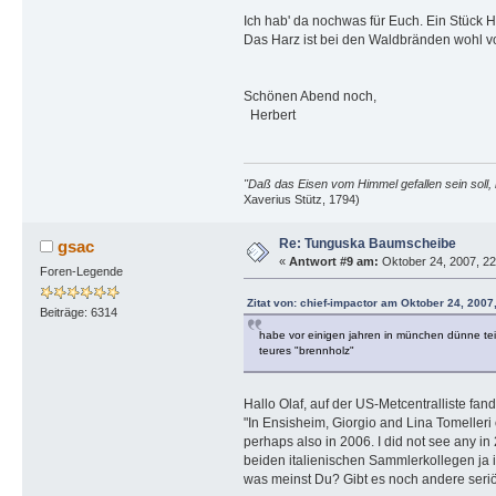
Ich hab' da nochwas für Euch. Ein Stück 
Das Harz ist bei den Waldbränden wohl vo
Schönen Abend noch,
Herbert
"Daß das Eisen vom Himmel gefallen sein soll, 
Xaverius Stütz, 1794)
Re: Tunguska Baumscheibe
gsac
«
Antwort #9 am:
Oktober 24, 2007, 22
Foren-Legende
Zitat von: chief-impactor am Oktober 24, 2007
Beiträge: 6314
habe vor einigen jahren in münchen dünne tei
teures "brennholz"
Hallo Olaf, auf der US-Metcentralliste fa
"In Ensisheim, Giorgio and Lina Tomelleri
perhaps also in 2006. I did not see any in
beiden italienischen Sammlerkollegen ja 
was meinst Du? Gibt es noch andere seri