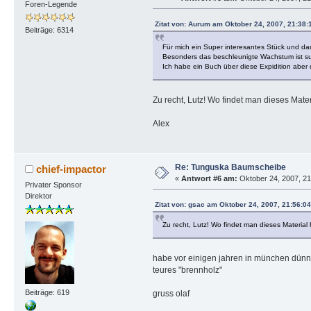
Foren-Legende
Zitat von: Aurum am Oktober 24, 2007, 21:38:
Beiträge: 6314
Für mich ein Super interesantes Stück und da
Besonders das beschleunigte Wachstum ist sup
Ich habe ein Buch über diese Expidition aber da
Zu recht, Lutz! Wo findet man dieses Mat
Alex
Re: Tunguska Baumscheibe
chief-impactor
«
Antwort #6 am:
Oktober 24, 2007, 21
Privater Sponsor
Direktor
Zitat von: gsac am Oktober 24, 2007, 21:56:0
Zu recht, Lutz! Wo findet man dieses Materia
habe vor einigen jahren in münchen dünne 
teures "brennholz"
Beiträge: 619
gruss olaf