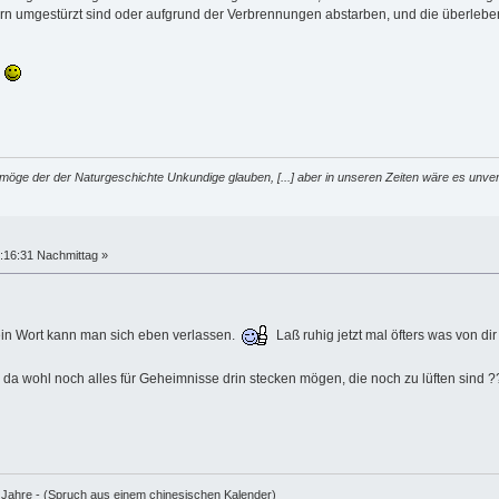
ern umgestürzt sind oder aufgrund der Verbrennungen abstarben, und die überl
.
möge der der Naturgeschichte Unkundige glauben, [...] aber in unseren Zeiten wäre es unver
:16:31 Nachmittag »
ein Wort kann man sich eben verlassen.
Laß ruhig jetzt mal öfters was von dir
da wohl noch alles für Geheimnisse drin stecken mögen, die noch zu lüften sind
e Jahre - (Spruch aus einem chinesischen Kalender)