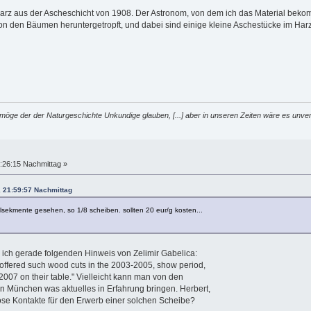
Harz aus der Ascheschicht von 1908. Der Astronom, von dem ich das Material bekomm
n den Bäumen heruntergetropft, und dabei sind einige kleine Aschestücke im Harz
möge der der Naturgeschichte Unkundige glauben, [...] aber in unseren Zeiten wäre es unver
:26:15 Nachmittag »
, 21:59:57 Nachmittag
lsekmente gesehen, so 1/8 scheiben. sollten 20 eur/g kosten...
nd ich gerade folgenden Hinweis von Zelimir Gabelica:
 offered such wood cuts in the 2003-2005, show period,
 2007 on their table." Vielleicht kann man von den
in München was aktuelles in Erfahrung bringen. Herbert,
öse Kontakte für den Erwerb einer solchen Scheibe?