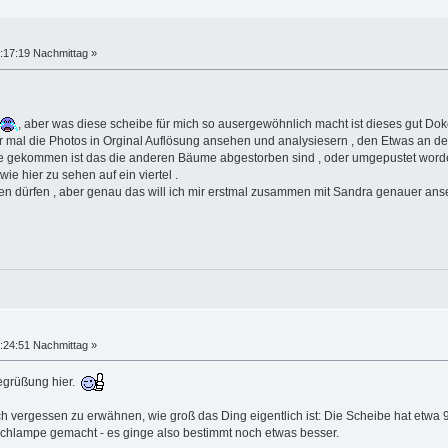
:17:19 Nachmittag »
, aber was diese scheibe für mich so ausergewöhnlich macht ist dieses gut D
r mal die Photos in Orginal Auflösung ansehen und analysiesern , den Etwas an 
ekommen ist das die anderen Bäume abgestorben sind , oder umgepustet worden 
e hier zu sehen auf ein viertel .
den dürfen , aber genau das will ich mir erstmal zusammen mit Sandra genauer ans
:24:51 Nachmittag »
Begrüßung hier.
ch vergessen zu erwähnen, wie groß das Ding eigentlich ist: Die Scheibe hat etwa
schlampe gemacht - es ginge also bestimmt noch etwas besser.