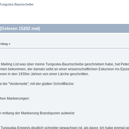
Tunguska Baumscheibe
Gelesen 15202 mal)
ittag »
 Mailing List was über meine Tunguska-Baumscheibe geschrieben habe, hat Peter ge
omen bekommen, der damals selbt an einer wissenschaftlichen Exkursion ins Epi
ionen in den 1930er-Jahren von einer Lärche geschnitten.
l die "Vorderseite", mit der glatten Schnittfläche:
ichen Markierungen:
r entlang der Markierung Brandspuren aufweist:
m Tunguska-Ereignis deutlich schneller gewachsen ist, als davor. Ich habe einmal g