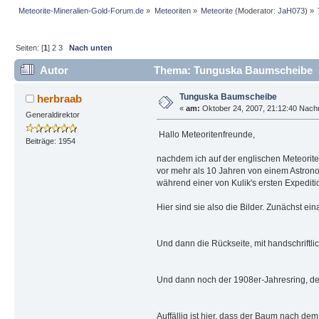
Meteorite-Mineralien-Gold-Forum.de
»
Meteoriten
»
Meteorite
(Moderator:
JaH073
) »
Seiten: [
1
]
2
3
Nach unten
Autor
Thema: Tunguska Baumscheibe (
Tunguska Baumscheibe
herbraab
«
am:
Oktober 24, 2007, 21:12:40 Nachm
Generaldirektor
Hallo Meteoritenfreunde,
Beiträge: 1954
nachdem ich auf der englischen Meteorite
vor mehr als 10 Jahren von einem Astron
während einer von Kulik's ersten Expedit
Hier sind sie also die Bilder. Zunächst eina
Und dann die Rückseite, mit handschriftl
Und dann noch der 1908er-Jahresring, de
Auffällig ist hier, dass der Baum nach de