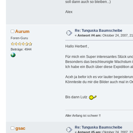
soll dann auch so bleiben...)
Alex
Re: Tunguska Baumscheibe
Aurum
«
Antwort #4 am:
Oktober 24, 2007, 21
Foren-Guru
Hallo Herbert ,
Beiträge: 4944
Für mich ein Super interesantes Stück un
Besonders das beschleunigte Wachstum ist
Ich habe ein Buch über diese Expidition abe
Acxh ja befor ich es vor lauter begeisteru
Könnteste du mir die Bilder auch mal in O
Bis dann Lutz
Aller Anfang ist schwer !!
Re: Tunguska Baumscheibe
gsac
«
Antwort #5 am:
Oktober 24, 2007, 21