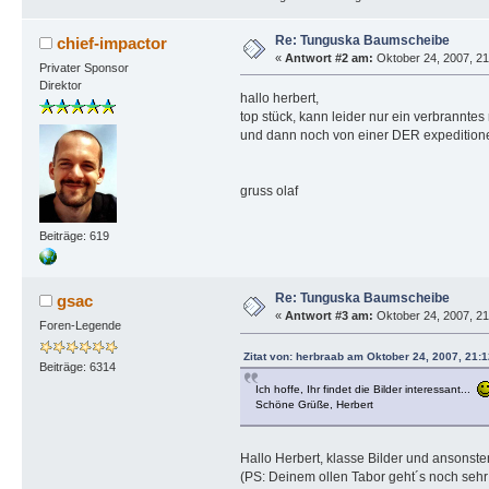
Re: Tunguska Baumscheibe
chief-impactor
«
Antwort #2 am:
Oktober 24, 2007, 21
Privater Sponsor
Direktor
hallo herbert,
top stück, kann leider nur ein verbrannte
und dann noch von einer DER expeditionen
gruss olaf
Beiträge: 619
Re: Tunguska Baumscheibe
gsac
«
Antwort #3 am:
Oktober 24, 2007, 21
Foren-Legende
Zitat von: herbraab am Oktober 24, 2007, 21:
Beiträge: 6314
Ich hoffe, Ihr findet die Bilder interessant...
Schöne Grüße, Herbert
Hallo Herbert, klasse Bilder und ansonst
(PS: Deinem ollen Tabor geht´s noch sehr 