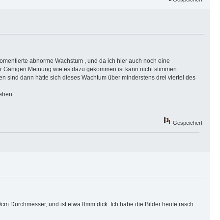
okomentierte abnorme Wachstum , und da ich hier auch noch eine
der Gänigen Meinung wie es dazu gekommen ist kann nicht stimmen .
sind dann hätte sich dieses Wachtum über minderstens drei viertel des
ehen .
Gespeichert
 9cm Durchmesser, und ist etwa 8mm dick. Ich habe die Bilder heute rasch