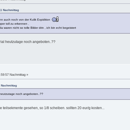
11 Nachmittag
nn auch noch von der Kulik Expidition
er toll zu erkennen .
 waren nicht so tolle Bilder drin , ich bin echt begeistert
erial heutzutage noch angeboten..??
:59:57 Nachmittag »
4 Nachmittag
l heutzutage noch angeboten..??
teilsekmente gesehen, so 1/8 scheiben. sollten 20 eur/g kosten...