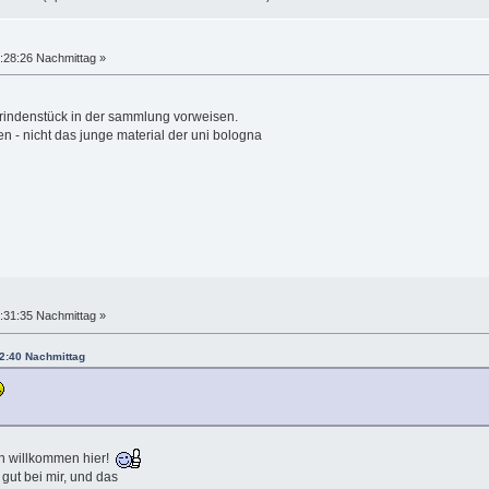
:28:26 Nachmittag »
s rindenstück in der sammlung vorweisen.
 - nicht das junge material der uni bologna
:31:35 Nachmittag »
12:40 Nachmittag
en willkommen hier!
gut bei mir, und das