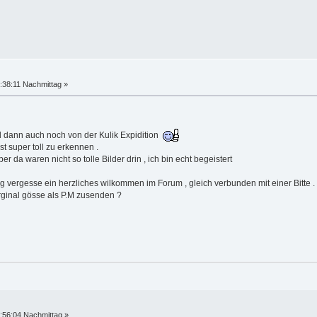
:38:11 Nachmittag »
d dann auch noch von der Kulik Expidition
 super toll zu erkennen .
r da waren nicht so tolle Bilder drin , ich bin echt begeistert
ng vergesse ein herzliches wilkommen im Forum , gleich verbunden mit einer Bitte .
rginal gösse als P.M zusenden ?
:56:04 Nachmittag »