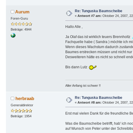
Re: Tunguska Baumscheibe
Aurum
«
Antwort #7 am:
Oktober 24, 2007, 22
Foren-Guru
Hallo Alle ,
Beiträge: 4944
Ja Olaf das ist wirklich teuers Brennholtz
Fachquelle habe ( Sandra ) möchte ich mi
Wenn dieses Wachstum dadurch zustande g
Baumes erstrecken müssen und nicht nur wi
Desweiteren hätte es nicht so schnell en
Bis dann Lutz
Aller Anfang ist schwer !!
Re: Tunguska Baumscheibe
herbraab
«
Antwort #8 am:
Oktober 24, 2007, 22
Generaldirektor
Erst mal vielen Dank für die freundliche 
Beiträge: 1954
Was die Baumscheibe betrifft, hab' ich no
auf Wunsch von Peter unter der Schreibti