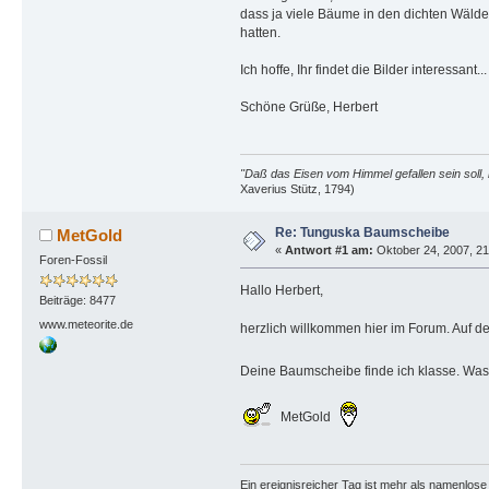
dass ja viele Bäume in den dichten Wäld
hatten.
Ich hoffe, Ihr findet die Bilder interessant..
Schöne Grüße, Herbert
"Daß das Eisen vom Himmel gefallen sein soll, 
Xaverius Stütz, 1794)
Re: Tunguska Baumscheibe
MetGold
«
Antwort #1 am:
Oktober 24, 2007, 21
Foren-Fossil
Hallo Herbert,
Beiträge: 8477
www.meteorite.de
herzlich willkommen hier im Forum. Auf d
Deine Baumscheibe finde ich klasse. Was 
MetGold
Ein ereignisreicher Tag ist mehr als namenlos