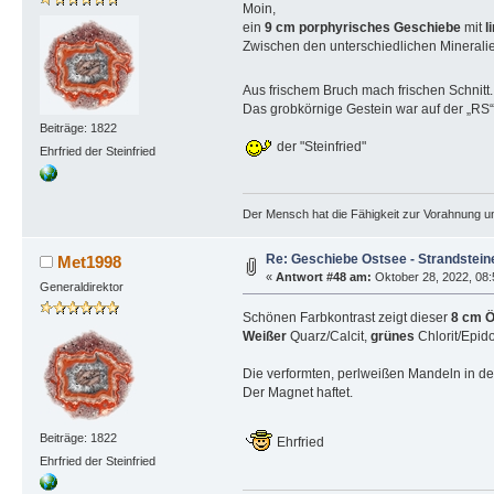
Moin,
ein
9 cm porphyrisches Geschiebe
mit
l
Zwischen den unterschiedlichen Mineralie
Aus frischem Bruch mach frischen Schnitt
Das grobkörnige Gestein war auf der „RS“
Beiträge: 1822
der "Steinfried"
Ehrfried der Steinfried
Der Mensch hat die Fähigkeit zur Vorahnung un
Re: Geschiebe Ostsee - Strandstein
Met1998
«
Antwort #48 am:
Oktober 28, 2022, 08:
Generaldirektor
Schönen Farbkontrast zeigt dieser
8 cm Ö
Weißer
Quarz/Calcit,
grünes
Chlorit/Epid
Die verformten, perlweißen Mandeln in d
Der Magnet haftet.
Beiträge: 1822
Ehrfried
Ehrfried der Steinfried