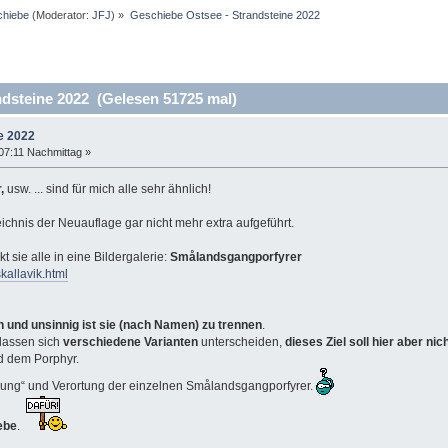
hiebe
(Moderator:
JFJ
) »
Geschiebe Ostsee - Strandsteine 2022
dsteine 2022 (Gelesen 51725 mal)
e 2022
07:11 Nachmittag »
,
usw. ... sind für mich alle sehr ähnlich!
ichnis der Neuauflage gar nicht mehr extra aufgeführt.
 sie alle in eine Bildergalerie:
Smålandsgangporfyrer
kallavik.html
ch und unsinnig ist sie (nach Namen) zu trennen
.
 lassen sich
verschiedene Varianten
unterscheiden,
dieses Ziel soll hier aber nic
d dem Porphyr.
sung“ und Verortung der einzelnen Smålandsgangporfyrer.
ebe
.