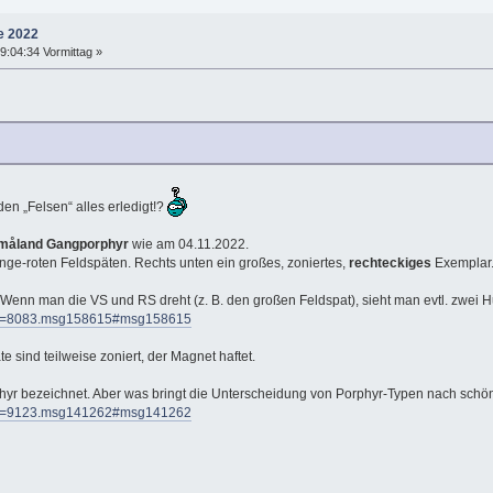
e 2022
:04:34 Vormittag »
en „Felsen“ alles erledigt!?
måland Gangporphyr
wie am 04.11.2022.
nge-roten Feldspäten. Rechts unten ein großes, zoniertes,
rechteckiges
Exemplar
 Wenn man die VS und RS dreht (z. B. den großen Feldspat), sieht man evtl. zwe
opic=8083.msg158615#msg158615
 sind teilweise zoniert, der Magnet haftet.
phyr bezeichnet. Aber was bringt die Unterscheidung von Porphyr-Typen nach schö
opic=9123.msg141262#msg141262