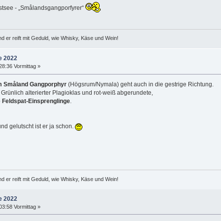
stsee - „Smålandsgangporfyrer“
d er reift mit Geduld, wie Whisky, Käse und Wein!
e 2022
28:36 Vormittag »
m Småland Gangporphyr
(Högsrum/Nymala) geht auch in die gestrige Richtung.
Grünlich alterierter Plagioklas und rot-weiß abgerundete,
 Feldspat-Einsprenglinge
.
d gelutscht ist er ja schon.
d er reift mit Geduld, wie Whisky, Käse und Wein!
e 2022
03:58 Vormittag »