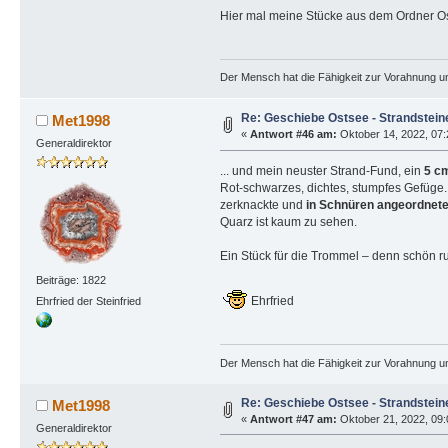
Hier mal meine Stücke aus dem Ordner O
Der Mensch hat die Fähigkeit zur Vorahnung un
Re: Geschiebe Ostsee - Strandstein
Met1998
«
Antwort #46 am:
Oktober 14, 2022, 07:
Generaldirektor
... und mein neuster Strand-Fund, ein
5 c
Rot-schwarzes, dichtes, stumpfes Gefüge. 
zerknackte und
in Schnüren angeordnete
Quarz ist kaum zu sehen.
Ein Stück für die Trommel – denn schön run
Beiträge: 1822
Ehrfried
Ehrfried der Steinfried
Der Mensch hat die Fähigkeit zur Vorahnung un
Re: Geschiebe Ostsee - Strandstein
Met1998
«
Antwort #47 am:
Oktober 21, 2022, 09:
Generaldirektor