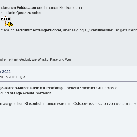
indgrünen Feldspäten
und braunen Flecken darin.
n ist kein Quarz zu sehen.
.
 ziemlich
zertrümmert/eingebuchtet
, aber es gibt ja „Schnittmeister“, so gefällt er m
d er reift mit Geduld, wie Whisky, Käse und Wein!
e 2022
55:15 Vormittag »
je-Diabas-Mandelstein
mit feinkörniger, schwarz-violetter Grundmasse.
ot und
orange
Achat/Chalzedon.
en ausgefüllten Blasenhohlräumen waren im Ostseewasser schon von weitem zu s