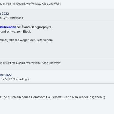
d er reift mit Geduld, wie Whisky, Käse und Wein!
e 2022
:17:42 Vormittag »
zführenden
Småland-Gangporphyrs
,
 und schwarzem Biotit.
rommel, falls die wegen der Lieferketten-
d er reift mit Geduld, wie Whisky, Käse und Wein!
ine 2022
 12:59:17 Nachmittag »
gt und durch ein neues Gerät vom H&B ersetzt. Kann also wieder losgehen. ;)