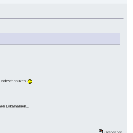
.
i Hundeschnauzen.
nen Lokalnamen...
Gespeichert