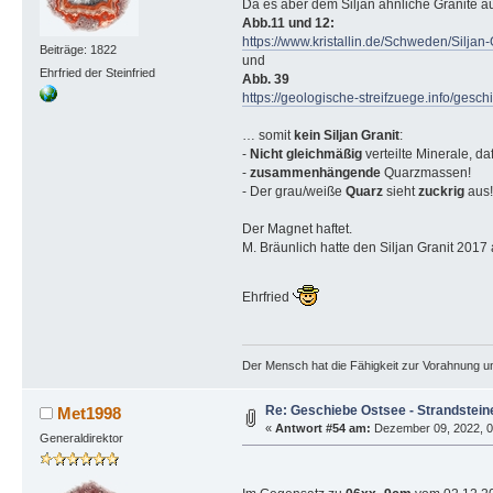
Da es aber dem Siljan ähnliche Granite au
Abb.11 und 12:
https://www.kristallin.de/Schweden/Siljan-G
Beiträge: 1822
und
Ehrfried der Steinfried
Abb. 39
https://geologische-streifzuege.info/ge
… somit
kein Siljan Granit
:
-
Nicht gleichmäßig
verteilte Minerale, da
-
zusammenhängende
Quarzmassen!
- Der grau/weiße
Quarz
sieht
zuckrig
aus!
Der Magnet haftet.
M. Bräunlich hatte den Siljan Granit 201
Ehrfried
Der Mensch hat die Fähigkeit zur Vorahnung un
Re: Geschiebe Ostsee - Strandstein
Met1998
«
Antwort #54 am:
Dezember 09, 2022, 09
Generaldirektor