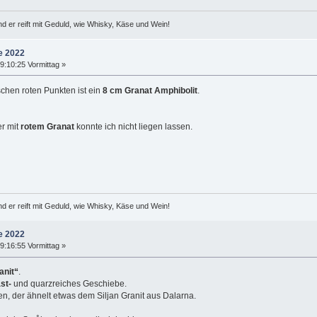
d er reift mit Geduld, wie Whisky, Käse und Wein!
e 2022
:10:25 Vormittag »
chen roten Punkten ist ein
8 cm Granat Amphibolit
.
r mit
rotem Granat
konnte ich nicht liegen lassen.
d er reift mit Geduld, wie Whisky, Käse und Wein!
e 2022
:16:55 Vormittag »
anit“
.
st-
und quarzreiches Geschiebe.
n, der ähnelt etwas dem Siljan Granit aus Dalarna.