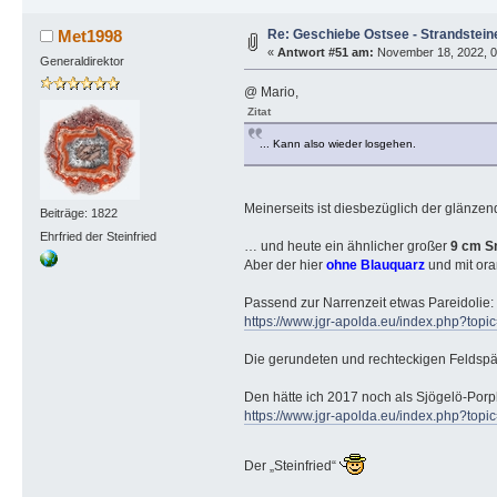
Re: Geschiebe Ostsee - Strandstein
Met1998
«
Antwort #51 am:
November 18, 2022, 09
Generaldirektor
@ Mario,
Zitat
... Kann also wieder losgehen.
Meinerseits ist diesbezüglich der glänzend
Beiträge: 1822
Ehrfried der Steinfried
… und heute ein ähnlicher großer
9 cm S
Aber der hier
ohne Blauquarz
und mit ora
Passend zur Narrenzeit etwas Pareidolie:
https://www.jgr-apolda.eu/index.php?t
Die gerundeten und rechteckigen Feldspäte
Den hätte ich 2017 noch als Sjögelö-Por
https://www.jgr-apolda.eu/index.php?t
Der „Steinfried“