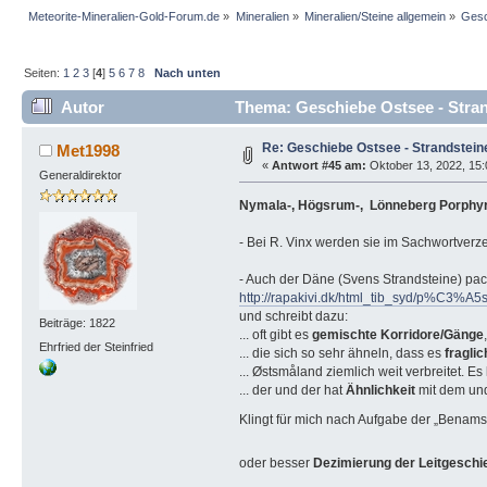
Meteorite-Mineralien-Gold-Forum.de
»
Mineralien
»
Mineralien/Steine allgemein
»
Gesc
Seiten:
1
2
3
[
4
]
5
6
7
8
Nach unten
Autor
Thema: Geschiebe Ostsee - Stran
Re: Geschiebe Ostsee - Strandstein
Met1998
«
Antwort #45 am:
Oktober 13, 2022, 15:
Generaldirektor
Nymala-, Högsrum-, Lönneberg Porphyr
- Bei R. Vinx werden sie im Sachwortverze
- Auch der Däne (Svens Strandsteine) packt
http://rapakivi.dk/html_tib_syd/p%C3%A5s
und schreibt dazu:
Beiträge: 1822
... oft gibt es
gemischte Korridore/Gänge
,
Ehrfried der Steinfried
... die sich so sehr ähneln, dass es
fragli
... Østsmåland ziemlich weit verbreitet. Es
... der und der hat
Ähnlichkeit
mit dem un
Klingt für mich nach Aufgabe der „Benam
oder besser
Dezimierung der Leitgeschi