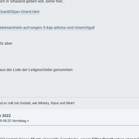
ch in Småland geben soll, siehe hier...
ranit/Siljan-Granit.html
schiebesammeln-auf-ruegen-3-kap-arkona-und-moenchgut/
für aber
7 aus der Liste der Leitgeschiebe genommen.
d er reift mit Geduld, wie Whisky, Käse und Wein!
e 2022
:48:20 Vormittag »