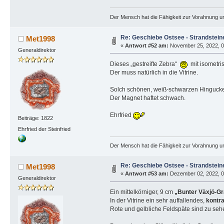
Der Mensch hat die Fähigkeit zur Vorahnung un
Re: Geschiebe Ostsee - Strandstein
Met1998
«
Antwort #52 am:
November 25, 2022, 09
Generaldirektor
Dieses „gestreifte Zebra“
mit isometris
Der muss natürlich in die Vitrine.
Solch schönen, weiß-schwarzen Hingucke
Der Magnet haftet schwach.
Ehrfried
Beiträge: 1822
Ehrfried der Steinfried
Der Mensch hat die Fähigkeit zur Vorahnung un
Re: Geschiebe Ostsee - Strandstein
Met1998
«
Antwort #53 am:
Dezember 02, 2022, 09
Generaldirektor
Ein mittelkörniger, 9 cm
„Bunter Växjö-Gr
In der Vitrine ein sehr auffallendes,
kontra
Rote und gelbliche Feldspäte sind zu sehe