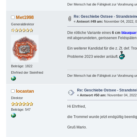
Der Mensch hat die Fähigkeit zur Vorahnung un
Re: Geschiebe Ostsee - Strandstein
Met1998
«
Antwort #49 am:
November 04, 2022, 08
Generaldirektor
Die rötliche Variante eines
6 cm
blauquar
mit abgerundeten, gerissenen Feldspäten
Ein weiterer Kandidat für die z. Zt. def. T
Probleme 2023 wieder anläuft.
Beiträge: 1822
Ehrfried der Steinfried
Der Mensch hat die Fähigkeit zur Vorahnung un
Re: Geschiebe Ostsee - Strandste
locastan
«
Antwort #50 am:
November 04, 2022,
Direktor
Hi Ehrfried,
Beiträge: 547
die Trommel wurde jetzt endgültig beerdi
Gruß Mario.