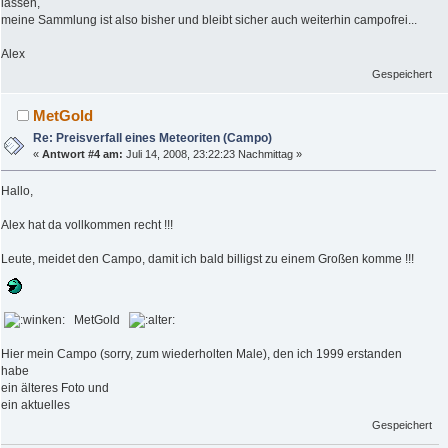
lassen,
meine Sammlung ist also bisher und bleibt sicher auch weiterhin campofrei...
Alex
Gespeichert
MetGold
Re: Preisverfall eines Meteoriten (Campo)
«
Antwort #4 am:
Juli 14, 2008, 23:22:23 Nachmittag »
Hallo,
Alex hat da vollkommen recht !!!
Leute, meidet den Campo, damit ich bald billigst zu einem Großen komme !!!
MetGold
Hier mein Campo (sorry, zum wiederholten Male), den ich 1999 erstanden
habe
ein älteres Foto und
ein aktuelles
Gespeichert