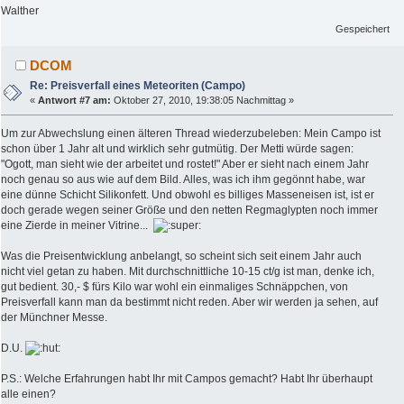
Walther
Gespeichert
DCOM
Re: Preisverfall eines Meteoriten (Campo)
«
Antwort #7 am:
Oktober 27, 2010, 19:38:05 Nachmittag »
Um zur Abwechslung einen älteren Thread wiederzubeleben: Mein Campo ist
schon über 1 Jahr alt und wirklich sehr gutmütig. Der Metti würde sagen:
"Ogott, man sieht wie der arbeitet und rostet!" Aber er sieht nach einem Jahr
noch genau so aus wie auf dem Bild. Alles, was ich ihm gegönnt habe, war
eine dünne Schicht Silikonfett. Und obwohl es billiges Masseneisen ist, ist er
doch gerade wegen seiner Größe und den netten Regmaglypten noch immer
eine Zierde in meiner Vitrine...
Was die Preisentwicklung anbelangt, so scheint sich seit einem Jahr auch
nicht viel getan zu haben. Mit durchschnittliche 10-15 ct/g ist man, denke ich,
gut bedient. 30,- $ fürs Kilo war wohl ein einmaliges Schnäppchen, von
Preisverfall kann man da bestimmt nicht reden. Aber wir werden ja sehen, auf
der Münchner Messe.
D.U.
P.S.: Welche Erfahrungen habt Ihr mit Campos gemacht? Habt Ihr überhaupt
alle einen?