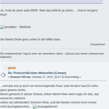
Jo, i hob do anen seid 2009! Aber das wißt ihr ja schon. ... Und er ist ganz
brav!
MetGold
der kleine Dicke ganz unten in der Mitte isses:
Gespeichert
Ein ereignisreicher Tag ist mehr als namenlose Jahre - (Spruch aus einem chinesischen
Kalender)
gsac
Re: Preisverfall eines Meteoriten (Campo)
«
Antwort #10 am:
Oktober 27, 2010, 20:27:10 Nachmittag »
...und das war ja auch ein hervorragender Kauf, und mit dem hast Du imho
ganz gewiss nichts
falsch gemacht in dieser Grösse, lieber Admin! Aber wem sage ich das, das
weisst Du natürlich
selber am allerbesten! Schöner Klotz, und der Boden scheint noch immer
nicht durchgebrochen...