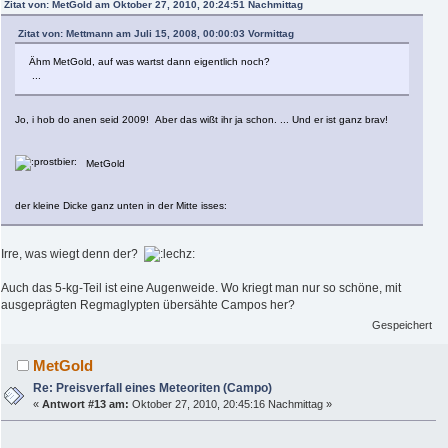
Zitat von: MetGold am Oktober 27, 2010, 20:24:51 Nachmittag
Zitat von: Mettmann am Juli 15, 2008, 00:00:03 Vormittag
Ähm MetGold, auf was wartst dann eigentlich noch?
...
Jo, i hob do anen seid 2009! Aber das wißt ihr ja schon. ... Und er ist ganz brav!
MetGold
der kleine Dicke ganz unten in der Mitte isses:
Irre, was wiegt denn der?
Auch das 5-kg-Teil ist eine Augenweide. Wo kriegt man nur so schöne, mit
ausgeprägten Regmaglypten übersähte Campos her?
Gespeichert
MetGold
Re: Preisverfall eines Meteoriten (Campo)
«
Antwort #13 am:
Oktober 27, 2010, 20:45:16 Nachmittag »