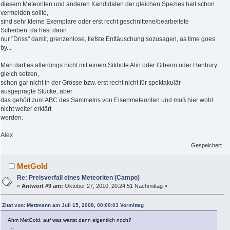
diesem Meteoriten und anderen Kandidaten der gleichen Spezies halt schon
vermeiden sollte,
sind sehr kleine Exemplare oder erst recht geschnittene/bearbeitete
Scheiben: da hast dann
nur "Driss" damit, grenzenlose, tiefste Enttäuschung sozusagen, as time goes
by...
Man darf es allerdings nicht mit einem Sikhote Alin oder Gibeon oder Henbury
gleich setzen,
schon gar nicht in der Grösse bzw. erst recht nicht für spektakulär
ausgeprägte Stücke, aber
das gehört zum ABC des Sammelns von Eisenmeteoriten und muß hier wohl
nicht weiter erklärt
werden.
Alex
Gespeichert
MetGold
Re: Preisverfall eines Meteoriten (Campo)
«
Antwort #9 am:
Oktober 27, 2010, 20:24:51 Nachmittag »
Zitat von: Mettmann am Juli 15, 2008, 00:00:03 Vormittag
Ähm MetGold, auf was wartst dann eigentlich noch?
...