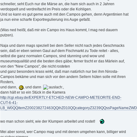
schneller, seht Euch nur die Märse an, die ham sich auch in 2 Jahren
verdoppelt und verdreifacht im Preis oder die Kohligen.
Und so kann es gut gerne auch mit den Campos gehen, denn Argentinien hat
ja nun eine scharfe Exportregulierung ins Auge gefaßt.
(Was ned heißt, daß mir ein Campo ins Haus kommt, I mag ned dauern
putzen).
Naja und dann mags speziell bei dem Seller nicht nach jedes Geschmacks
sein, daß er eben seinen Gaul auf dem Fischmarkt zu Tode reitet - alles,
selbst die ganz normalen Campos, sind stunning und wow und
museumsqualität und die besten dies gäbe; ferner tischt er das Märlein auf,
von den "New Campos", die nicht rosteten
und ganz besonders krass wirkt, daß man natürlich nur bei ihm Nirosta-
Campos bekäme und man sich vor den andern Sellern hüten solle mit ihren
Rosters,
und dann,
, und dann
,
dann hält er so ein Stück in die Kamera
http://cgi.ebay.de/EXPERTLY-ETCHED-NEW-CAMPO-METEORITE-END-
CUT-6-41-
LB_W0QQitemZ200238272463QQihZ010QQcategoryZ3239QQssPageNameZW
wo man schon sieht, wie der Klumpen arbeitet und rostet!
Mei aber sonst, wer Campo mag und mit denen umgehen kann, billiger wird
er sicher nimmer.