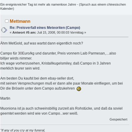
Ein ereignisreicher Tag ist mehr als namenlose Jahre - (Spruch aus einem chinesischen
Kalender)
Mettmann
Re: Preisverfall eines Meteoriten (Campo)
«
Antwort #5 am:
Juli 15, 2008, 00:00:03 Vormittag »
Ähm MetGold, auf was wartst dann eigentlich noch?
Campo für 30Euro/kg und darunter, Preis vonnem Laib Parmesan,....also
billjer wirds nimmer.
Ich wage vorherzusehen, Kristallkugelsmiley, daß Campo in 3 Jahren
merklich teurer sein wird.
Am besten Du kaufst bei dem ebay-seller dort,
mit seinen Versprechungen muß er dann alle paar Monate einfliegen, um bei
Dir die Bröseln unter dem Campo aufzukehren
Martin
Muoniona ist ja auch schweinsbillig zurzeit als Rohstücke, und daß da soviel
geerntet werden wird wie von Campo...wer weiß.
Gespeichert
"If any of you cry at my funeral,