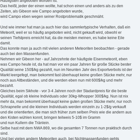
Häufigsten angeboten worden ist.
Das heißt, jeder der einen wollte, hat schon einen und anders als zu den
Zeiten, als Gibeon wie Campo angeboten wurde,
wird Campo eben wegen seiner Rostproblematik geschmäht.
Und wie immer hat man ja auch hier das sammlertypische Verhalten, daß ein
Meteorit, weil er so häufig angeboten wird, nicht gekauft wird, obwohl er
seinen Tiefstpreis erreicht hat, da die meisten meinen, es habe keine Eile
damit.
Das konnte man ja auch mit vielen anderen Meteoriten beobachten - gerade
auch bei den Massenfunden.
Nehmen wir Gibeon her - auf Jahrzehnte der häufigste Eisenmeteorit, eben
was Campo heute ist, da hat man vor ein paar Jahren für große Stücke bester
Qualität seine 150$/kg gezahlt, nun im Neunten Jahr des Exportverbots ist der
Markt leergefegt, man bekommt fast überhaupt keine großen Stücke mehr, nur
noch aus Altbeständen, und die werden eben nun mit 600$/kg und mehr
bezahlt.
Gleiches beim Sikhote - vor 3-4 Jahren noch der Stadardpreis für die beste
Qualität, egal ob kleine Individuals oder 30kg-Whopper 300$/kg. Nun ist nix
mehr da, man bekommt überhaupt keine guten großen Stücke mehr, nur noch
Schrapnelle und die kleinen Individuals werden einzeln zu 1-2$/g verkauft
und die orientierten, die man sich früher zum selben Preis wie die andern aus
den Kisten wühlen konnt, bringen teilweis 5-10$ im Gramm
und nun Kullern die Tränlein.
Selbe hast mit dem NWA 869, wo die gesamten 7 Tonnen nun praktisch durch
sind.
Und bei vielen andern Meteoriten auch, bei Nichtmassenfunden gehts