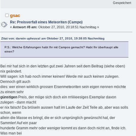
Gespeichert
gsac
Re: Preisverfall eines Meteoriten (Campo)
«
Antwort #8 am:
Oktober 27, 2010, 20:18:51 Nachmittag »
Zitat von: darwin upheaval am Oktober 27, 2010, 19:38:05 Nachmittag
P.S.: Welche Erfahrungen habt Ihr mit Campos gemacht? Habt Ihr überhaupt alle
einen?
Bei mir hat sich in den letzten gut zwei Jahren seit dem Beitrag (siehe oben)
nix geändert.
Will sagen: ich hab noch immer keinen! Werde mir auch keinen zulegen.
Dennoch gilt auch
dies: wer einen wirklich
grossen Eisenmeteoriten sein eigen nennen möchte
zu einem sehr
günstigen
Preis, der möge sich doch ein rrriiiieesiges Exemplar davon
zulegen - dann macht
er nix falsch! Da bröseln aussen halt im Laufe der Zeit Teile ab, aber was solls
schon, wenn
allein die Masse es bringt, die er sich ursprünglich gewünscht hat, der
Sammler! Auf ein paar
hunderte Gramm mehr oder weniger kommt es dann doch nicht an, finde ich.
Was man bei