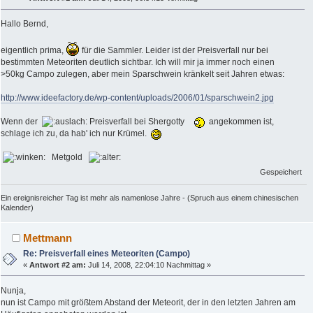
Hallo Bernd,
eigentlich prima,
für die Sammler. Leider ist der Preisverfall nur bei
bestimmten Meteoriten deutlich sichtbar. Ich will mir ja immer noch einen
>50kg Campo zulegen, aber mein Sparschwein kränkelt seit Jahren etwas:
http://www.ideefactory.de/wp-content/uploads/2006/01/sparschwein2.jpg
Wenn der
Preisverfall bei Shergotty
angekommen ist,
schlage ich zu, da hab' ich nur Krümel.
Metgold
Gespeichert
Ein ereignisreicher Tag ist mehr als namenlose Jahre - (Spruch aus einem chinesischen
Kalender)
Mettmann
Re: Preisverfall eines Meteoriten (Campo)
«
Antwort #2 am:
Juli 14, 2008, 22:04:10 Nachmittag »
Nunja,
nun ist Campo mit größtem Abstand der Meteorit, der in den letzten Jahren am