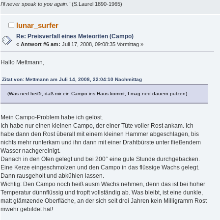
I'll never speak to you again."
(S.Laurel 1890-1965)
lunar_surfer
Re: Preisverfall eines Meteoriten (Campo)
«
Antwort #6 am:
Juli 17, 2008, 09:08:35 Vormittag »
Hallo Mettmann,
Zitat von: Mettmann am Juli 14, 2008, 22:04:10 Nachmittag
(Was ned heißt, daß mir ein Campo ins Haus kommt, I mag ned dauern putzen).
Mein Campo-Problem habe ich gelöst.
Ich habe nur einen kleinen Campo, der einer Tüte voller Rost ankam. Ich
habe dann den Rost überall mit einem kleinen Hammer abgeschlagen, bis
nichts mehr runterkam und ihn dann mit einer Drahtbürste unter fließendem
Wasser nachgereinigt.
Danach in den Ofen gelegt und bei 200° eine gute Stunde durchgebacken.
Eine Kerze eingeschmolzen und den Campo in das flüssige Wachs gelegt.
Dann rausgeholt und abkühlen lassen.
Wichtig: Den Campo noch heiß ausm Wachs nehmen, denn das ist bei hoher
Temperatur dünnflüssig und tropft vollständig ab. Was bleibt, ist eine dunkle,
matt glämzende Oberfläche, an der sich seit drei Jahren kein Milligramm Rost
mwehr gebildet hat!