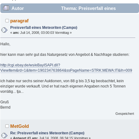
Autor
Thema: Preisverfall eines
Meteoriten (Campo) (Gelesen 11948 mal)
paragraf
Preisverfall eines Meteoriten (Campo)
«
am:
Juli 14, 2008, 03:00:03 Vormittag »
Hallo,
hier kann man sehr gut das Naturgesetz von Angebot & Nachfrage studieren:
http://cgi.ebay.de/ws/eBayISAPI.dll?
ViewItem&rd=1&item=190234763864&ssPageName=STRK:MEWA:IT&ih=009
ich habe nur sechs seiner Auktionen, von 88 g bis 3,5 kg beobachtet, kein
einziger wurde verkauft. Und er hat nach eigenen Angaben noch 5 Tonnen
vorrätig... tja...
Gruß
Bernd
Gespeichert
MetGold
Re: Preisverfall eines Meteoriten (Campo)
«
Antwort #1 am:
Juli 14, 2008, 06:34:15 Vormittag »