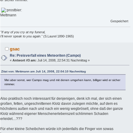
Mettmann
Gespeichert
"If any of you cry at my funeral,
I'll never speak to you again."
(S.Laurel 1890-1965)
gsac
Re: Preisverfall eines Meteoriten (Campo)
«
Antwort #3 am:
Juli 14, 2008, 22:54:31 Nachmittag »
Zitat von: Mettmann am Juli 14, 2008, 22:04:10 Nachmittag
Mei aber sonst, wer Campo mag und mit denen umgehen kann, billiger wird er sicher
nimmer.
Also praktisch noch interessant für denjenigen, denk ich mal, der sich einen
großen, fetten, ungeschnittenen Klotz davon zulegen möchte, auf dem es
höchstens außen nach und nach ein wenig wegbröselt, ohne daß der ganze
Klotz während eigener Menschenerlebenszeit schlimmen Schaden
erleidet....???
Für eher kleine Scheibchen würde ich jedenfalls die Finger von sowas